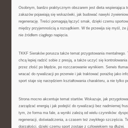
Osobnym, bardzo praktycznym obszarem jest dieta wspierająca t
zakazów pojawiają się wskazówki, jak budować nawyki żywieniowe
regenerację. Treści pomagają łączyć smak, dzięki czemu sportow
między przyjemnością a rozsądkiem. W tle przewija się myśl, że 
nie źródłem ciągłego napięcia.
TKKF Sieraków porusza także temat przygotowania mentalnego. To
chcą lepiej radzić sobie z presją, a także uczyć się kontrolowania
przez złość po błędzie, po rozczarowanie wynikiem. Serwis tłuma
wracać do rywalizacji po przerwie i jak traktować porażkę jako in
sport staje się narzędziem kształtowania charakteru, a nie tylko 
Strona mocno akcentuje temat startów. Wskazuje, jak przygotować
zarządzać energią i jak podejść do rywalizacji bez nadmiernej frust
tym, że forma ma fale, a wyniki zależą od wielu czynników: dyspo
regeneracji, doświadczenia, a czasem też zwykłego szczęścia. 
dojrzałości, dzięki czemu sport zostaje z człowiekiem na dłużej.