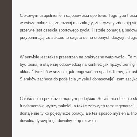
Ciekawym uzupełnieniem są opowieści sportowe. Tego typu treści 
warstwy: pokazują, że rozwój ma zakręty, że kryzysy zdarzają si
przerwie jest częścią sportowego życia. Historie pomagają budo
przypominają, że sukces to często suma drobnych decyzji i długie
W serwisie jest także przestrzeń na praktyczne wątpliwości. To mi
być teorią, a staje się odpowiedzią na konkret: jak łączyć treningi
układać tydzień w sezonie, jak reagować na spadek formy, jak us
Sieraków zachęca do podejścia „myślę i dopasowuję”, zamiast „kop
Całość spina przekaz o mądrym podejściu. Serwis nie obiecuje sk
fundamentów: wytrzymałości, a także zdrowych ram: regeneracji. 
dostaje nie tylko pojedyncze porady, ale też sposób myślenia, kt
dowolną dyscyplinę i dowolny etap rozwoju.