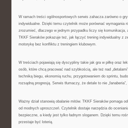
W ramach treści ogólnosportowych serwis zahacza zarówno o gry 
indywidualne. Dzięki temu czytelnik może porównać wymagania r
zrozumieć, dlaczego w jednym przypadku liczy się komunikacja, 
TKKF Sieraków pokazuje też, jak łączyć trening indywidualny z 
motorykę bez konfliktu z treningiem klubowym.
W treściach pojawiają się dyscypliny takie jak gra w piłkę oraz le
osób, które chcą pracować nad szybkością, ale też nad „detalami”,
techniką biegu, ekonomią ruchu, przygotowaniem do sprintu, bu
rozsądną progresją. Serwis tłumaczy, że detale to nie „fanaberia”,
Ważny dział stanowią obalanie mitów. TKKF Sieraków pomaga od
od modnych uproszczeń. Czytelnik dostaje narzędzia do oceniania 
bezpieczne, a kiedy jest tylko ładnym sloganem. Dzięki temu roś
przestaje być loterią.