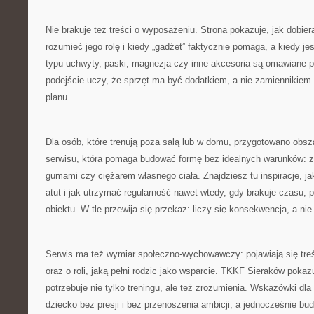
Nie brakuje też treści o wyposażeniu. Strona pokazuje, jak dobier
rozumieć jego rolę i kiedy „gadżet” faktycznie pomaga, a kiedy je
typu uchwyty, paski, magnezja czy inne akcesoria są omawiane p
podejście uczy, że sprzęt ma być dodatkiem, a nie zamiennikiem s
planu.
Dla osób, które trenują poza salą lub w domu, przygotowano obs
serwisu, która pomaga budować formę bez idealnych warunków: z 
gumami czy ciężarem własnego ciała. Znajdziesz tu inspiracje, j
atut i jak utrzymać regularność nawet wtedy, gdy brakuje czasu, 
obiektu. W tle przewija się przekaz: liczy się konsekwencja, a nie
Serwis ma też wymiar społeczno-wychowawczy: pojawiają się tre
oraz o roli, jaką pełni rodzic jako wsparcie. TKKF Sieraków poka
potrzebuje nie tylko treningu, ale też zrozumienia. Wskazówki dl
dziecko bez presji i bez przenoszenia ambicji, a jednocześnie b