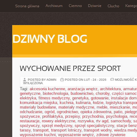
Archiwum
Ciemno
Dziwnie
Katego
Strona główna
Głucho
DZIWNY BLOG
WYCHOWANIE PRZEZ SPORT
POSTED BY ADMIN
POSTED ON LUT - 24 - 2026
MOŻLIWOŚĆ 
WYŁĄCZONA
Tagi:
akcesoria kuchenne
,
aranżacja wnętrz
,
architektura
,
armatur
genetyczne
,
biotechnologia
,
budownictwo
,
choroby
,
części samo
elektryka
,
fitness medyczny
,
genetyka
,
gotowanie
,
instalacje do
komunikacja miejska
,
kuchnia
,
kulinaria
,
łodzie
,
logistyka transpo
materiały budowlane
,
materiały medyczne
,
meble
,
mieszkanie
,
mo
odchudzanie
,
ogród
,
ogrodnictwo
,
opieka zdrowotna
,
patio
,
pielęgn
spożywcze
,
profilaktyka
,
przepisy
,
przychodnia
,
psychologia
,
rece
restauracje
,
rowery elektryczne
,
rozrywka
,
rtv agd
,
samochody
,
s
spożywczy
,
sprzęt medyczny
,
sprzęt specjalistyczny
,
stacje ben
tarasy
,
transport
,
transport lotniczy
,
transport wodny
,
wiedza med
wyposażenie kuchni
,
wyposażenie wnętrz
,
zdrowe żywienie