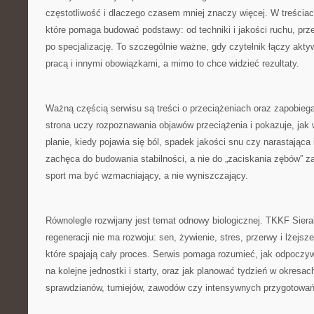
częstotliwość i dlaczego czasem mniej znaczy więcej. W treściac
które pomaga budować podstawy: od techniki i jakości ruchu, prz
po specjalizację. To szczególnie ważne, gdy czytelnik łączy akt
pracą i innymi obowiązkami, a mimo to chce widzieć rezultaty.
Ważną częścią serwisu są treści o przeciążeniach oraz zapobiega
strona uczy rozpoznawania objawów przeciążenia i pokazuje, ja
planie, kiedy pojawia się ból, spadek jakości snu czy narastająca 
zachęca do budowania stabilności, a nie do „zaciskania zębów” z
sport ma być wzmacniający, a nie wyniszczający.
Równolegle rozwijany jest temat odnowy biologicznej. TKKF Sier
regeneracji nie ma rozwoju: sen, żywienie, stres, przerwy i lżejs
które spajają cały proces. Serwis pomaga rozumieć, jak odpocz
na kolejne jednostki i starty, oraz jak planować tydzień w okresac
sprawdzianów, turniejów, zawodów czy intensywnych przygotowań