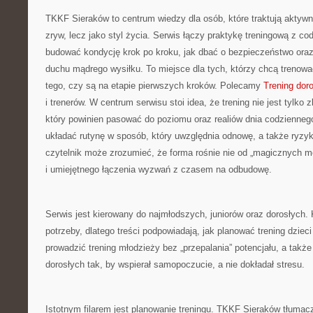
TKKF Sieraków to centrum wiedzy dla osób, które traktują aktyw
zryw, lecz jako styl życia. Serwis łączy praktykę treningową z co
budować kondycję krok po kroku, jak dbać o bezpieczeństwo oraz 
duchu mądrego wysiłku. To miejsce dla tych, którzy chcą trenować
tego, czy są na etapie pierwszych kroków. Polecamy
Trening dor
i trenerów. W centrum serwisu stoi idea, że trening nie jest tylko
który powinien pasować do poziomu oraz realiów dnia codzienn
układać rutynę w sposób, który uwzględnia odnowę, a także ryzy
czytelnik może zrozumieć, że forma rośnie nie od „magicznych me
i umiejętnego łączenia wyzwań z czasem na odbudowę.
Serwis jest kierowany do najmłodszych, juniorów oraz dorosłych.
potrzeby, dlatego treści podpowiadają, jak planować trening dziec
prowadzić trening młodzieży bez „przepalania” potencjału, a także
dorosłych tak, by wspierał samopoczucie, a nie dokładał stresu.
Istotnym filarem jest planowanie treningu. TKKF Sieraków tłumacz