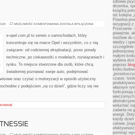
zdrowie psyc
drzemka, spo
książką potr
E
niż kolejna 
Powolna pro
rezygnacji z
TESTY
2026
MOŻLIWOŚĆ KOMENTOWANIA
ZOSTAŁA WYŁĄCZONA
I
Przeciwnie –
RECENZJE
poważnie, al
e-opel.com.pl to serwis o samochodach, który
możliwe do u
wiedzy i spe
koncentruje się na marce Opel i wszystkim, co z nią
szczególnie 
związane: od codziennej eksploatacji, przez porady
jednorazowy
małymi kroka
techniczne, po ciekawostki o modelach, rozwiązaniach i
wybiera dziś
rynku. To miejsce stworzone dla osób, które chcą
poprzez
blog
kroku budow
świadomiej poznawać swoje auto, podejmować
„przeskoczyć
czasie. Ist
rwisowe oraz czytać o motoryzacji w sposób użyteczny.
produktywnoś
ochodów z podejściem „na co dzień”, gdzie liczy się nie
własnym ryt
funkcjonują 
wieczornych
abstrakcyjne
wsłuchać się
OROWANE
zadania na 
energii. Dot
każdy dzień
ITNESSIE
celowe „lżej
efektywność
pominąć wym
FAKTY
2026
MOŻLIWOŚĆ KOMENTOWANIA
ZOSTAŁA WYŁĄCZONA