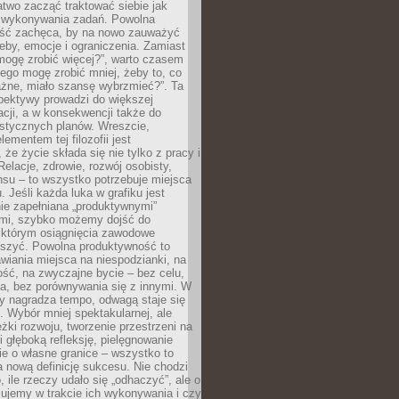
atwo zacząć traktować siebie jak
wykonywania zadań. Powolna
ść zachęca, by na nowo zauważyć
eby, emocje i ograniczenia. Zamiast
mogę zrobić więcej?”, warto czasem
ego mogę zrobić mniej, żeby to, co
żne, miało szansę wybrzmieć?”. Ta
pektywy prowadzi do większej
cji, a w konsekwencji także do
listycznych planów. Wreszcie,
ementem tej filozofii jest
że życie składa się nie tylko z pracy i
Relacje, zdrowie, rozwój osobisty,
su – to wszystko potrzebuje miejsca
. Jeśli każda luka w grafiku jest
ie zapełniana „produktywnymi”
mi, szybko możemy dojść do
którym osiągnięcia zawodowe
eszyć. Powolna produktywność to
wiania miejsca na niespodzianki, na
ść, na zwyczajne bycie – bez celu,
a, bez porównywania się z innymi. W
ry nagradza tempo, odwagą staje się
. Wybór mniej spektakularnej, ale
eżki rozwoju, tworzenie przestrzeni na
 głęboką refleksję, pielęgnowanie
anie o własne granice – wszystko to
a nową definicję sukcesu. Nie chodzi
o, ile rzeczy udało się „odhaczyć”, ale o
czujemy w trakcie ich wykonywania i czy