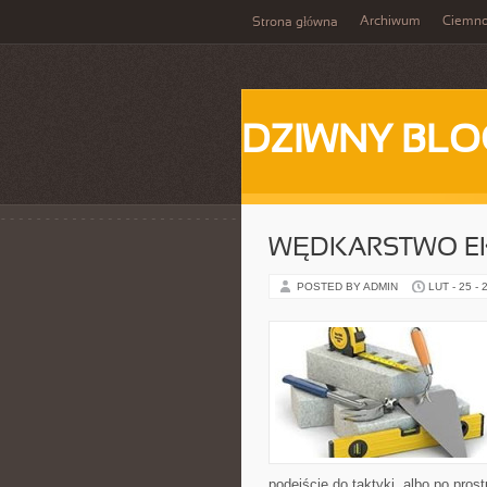
Archiwum
Ciemn
Strona główna
DZIWNY BLO
WĘDKARSTWO E
POSTED BY ADMIN
LUT - 25 - 
podejście do taktyki, albo po pros