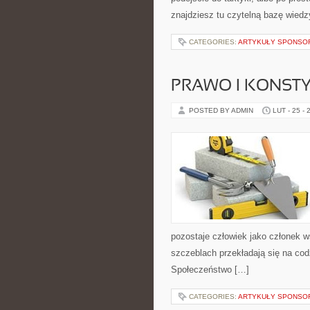
znajdziesz tu czytelną bazę wiedz
CATEGORIES:
ARTYKUŁY SPONS
PRAWO I KONST
POSTED BY ADMIN
LUT - 25 - 
pozostaje człowiek jako członek w
szczeblach przekładają się na cod
Społeczeństwo […]
CATEGORIES:
ARTYKUŁY SPONS