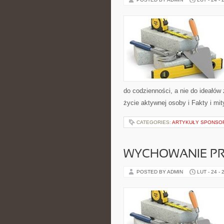
do codzienności, a nie do ideałów 
życie aktywnej osoby i Fakty i mit
CATEGORIES:
ARTYKUŁY SPONS
WYCHOWANIE PR
POSTED BY ADMIN
LUT - 24 - 