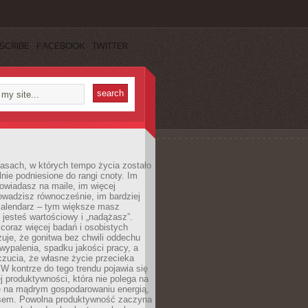
SCRIBE
FACEBOOK
TWITTER
asach, w których tempo życia zostało
alnie podniesione do rangi cnoty. Im
owiadasz na maile, im więcej
owadzisz równocześnie, im bardziej
kalendarz – tym większe masz
 jesteś wartościowy i „nadążasz”.
oraz więcej badań i osobistych
azuje, że gonitwa bez chwili oddechu
wypalenia, spadku jakości pracy, a
zucia, że własne życie przecieka
 W kontrze do tego trendu pojawia się
j produktywności, która nie polega na
le na mądrym gospodarowaniu energią,
sem. Powolna produktywność zaczyna