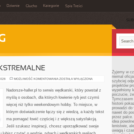
o
Dziwnie
Kategorie
Głucho
Spis Treści
SUB
G
KSTREMALNE
Żyjemy w cz
niemal oficj
WĘDKARSTWO
2026
MOŻLIWOŚĆ KOMENTOWANIA
ZOSTAŁA WYŁĄCZONA
szybciej odp
EKSTREMALNE
projektów pr
wypełniony 
Nadorsze-haller.pl to serwis wędkarski, który powstał z
poczucie, że
myślą o osobach, dla których łowienie ryb jest czymś
Tymczasem c
historii pok
więcej niż tylko weekendowym hobby. To miejsce, w
prowadzi do 
którym doświadczenie łączy się z wiedzą, a każdy tekst
nawet do poc
przez palce.
ma pomagać łowić częściej i z większą satysfakcją.
idea powolne
lenistwie, a
Jeśli szukasz inspiracji, chcesz uporządkować swoje
uwagą i cza
tu lubisz czytać o wodzie, rybach i wędkarskich realiach,