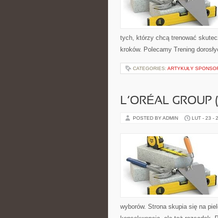
tych, którzy chcą trenować skutecz
kroków. Polecamy Trening dorosłyc
CATEGORIES:
ARTYKUŁY SPONS
L’ORÉAL GROUP 
POSTED BY ADMIN
LUT - 23 - 
wyborów. Strona skupia się na piel