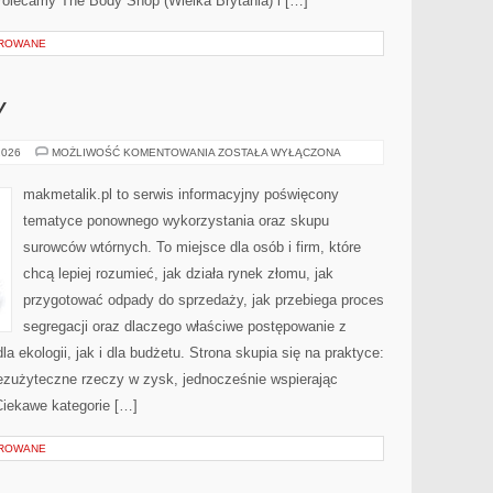
Polecamy The Body Shop (Wielka Brytania) i […]
OROWANE
Y
EKO-
2026
MOŻLIWOŚĆ KOMENTOWANIA
ZOSTAŁA WYŁĄCZONA
MITY
I
FAKTY
makmetalik.pl to serwis informacyjny poświęcony
tematyce ponownego wykorzystania oraz skupu
surowców wtórnych. To miejsce dla osób i firm, które
chcą lepiej rozumieć, jak działa rynek złomu, jak
przygotować odpady do sprzedaży, jak przebiega proces
segregacji oraz dlaczego właściwe postępowanie z
 ekologii, jak i dla budżetu. Strona skupia się na praktyce:
bezużyteczne rzeczy w zysk, jednocześnie wspierając
iekawe kategorie […]
OROWANE