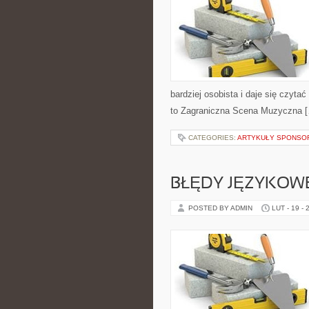
bardziej osobista i daje się czyta
to Zagraniczna Scena Muzyczna 
CATEGORIES:
ARTYKUŁY SPONS
BŁĘDY JĘZYKOW
POSTED BY ADMIN
LUT - 19 - 