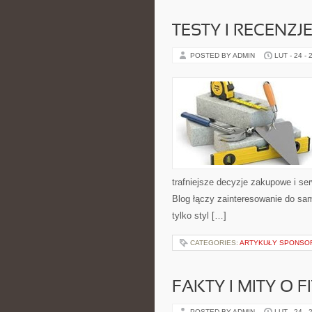
TESTY I RECENZJ
POSTED BY ADMIN
LUT - 24 - 
trafniejsze decyzje zakupowe i se
Blog łączy zainteresowanie do sam
tylko styl […]
CATEGORIES:
ARTYKUŁY SPONS
FAKTY I MITY O F
POSTED BY ADMIN
LUT - 24 - 