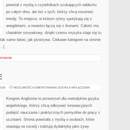
powstał z myślą o czytelnikach szukających oddechu
po całym dniu, ale też o tych, którzy chcą rozumieć
trendy. To miejsce, w którym rytmy spotykają się z
anegdotami, a nowości łączą się z ikonami. Całość ma
charakter rozrywkowy, dzięki czemu muzyka staje się tu
ć tak samo łatwo, jak przeżywa. Ciekawe kategorie na stronie
[…]
OROWANE
E
BŁĘDY
2026
MOŻLIWOŚĆ KOMENTOWANIA
ZOSTAŁA WYŁĄCZONA
JĘZYKOWE
Kongres Anglistów to przestrzeń dla metodyków języka
angielskiego, którzy chcą odkrywać innowacyjnych
podejść nauczania i praktycznych pomysłów do pracy z
uczniami. Strona powstała z myślą o osobach, które
stawiają na rozwój i traktują dydaktykę jako żywy