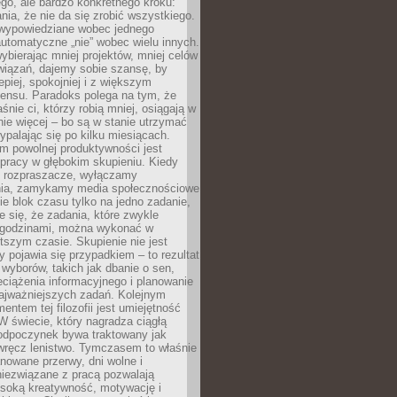
ego, ale bardzo konkretnego kroku:
ia, że nie da się zrobić wszystkiego.
 wypowiedziane wobec jednego
automatyczne „nie” wobec wielu innych.
bierając mniej projektów, mniej celów
wiązań, dajemy sobie szansę, by
epiej, spokojniej i z większym
ensu. Paradoks polega na tym, że
śnie ci, którzy robią mniej, osiągają w
nie więcej – bo są w stanie utrzymać
ypalając się po kilku miesiącach.
em powolnej produktywności jest
pracy w głębokim skupieniu. Kiedy
 rozpraszacze, wyłączamy
ia, zamykamy media społecznościowe
ie blok czasu tylko na jedno zadanie,
e się, że zadania, które zwykle
ę godzinami, można wykonać w
tszym czasie. Skupienie nie jest
y pojawia się przypadkiem – to rezultat
yborów, takich jak dbanie o sen,
eciążenia informacyjnego i planowanie
najważniejszych zadań. Kolejnym
ntem tej filozofii jest umiejętność
 W świecie, który nagradza ciągłą
odpoczynek bywa traktowany jak
wręcz lenistwo. Tymczasem to właśnie
nowane przerwy, dni wolne i
niezwiązane z pracą pozwalają
soką kreatywność, motywację i