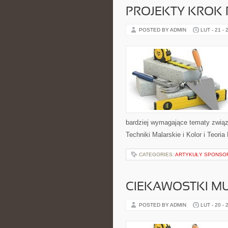
PROJEKTY KROK
POSTED BY ADMIN
LUT - 21 - 
bardziej wymagające tematy związa
Techniki Malarskie i Kolor i Teori
CATEGORIES:
ARTYKUŁY SPONS
CIEKAWOSTKI M
POSTED BY ADMIN
LUT - 20 - 