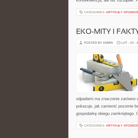
konsekwencja, ale też rozsądek. 
CATEGORIES:
ARTYKUŁY SPONS
EKO-MITY I FAKT
POSTED BY ADMIN
LUT - 23 - 
odpadami ma znaczenie zarówno dla
pokazuje, jak zamienić pozornie 
gospodarkę obiegu zamkniętego. C
CATEGORIES:
ARTYKUŁY SPONS