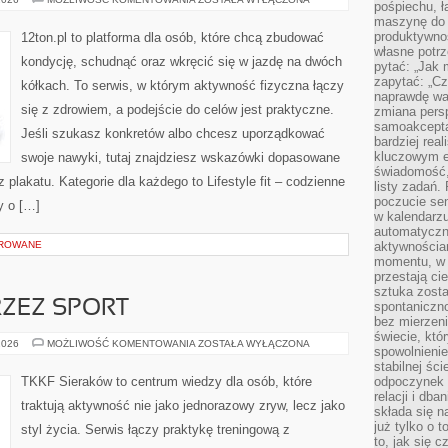
pośpiechu, ł
I
maszynę do 
MITY
O
produktywno
12ton.pl to platforma dla osób, które chcą zbudować
FITNESSIE
własne potrz
kondycję, schudnąć oraz wkręcić się w jazdę na dwóch
pytać: „Jak 
zapytać: „Cz
kółkach. To serwis, w którym aktywność fizyczna łączy
naprawdę wa
się z zdrowiem, a podejście do celów jest praktyczne.
zmiana pers
samoakcepta
Jeśli szukasz konkretów albo chcesz uporządkować
bardziej rea
kluczowym el
swoje nawyki, tutaj znajdziesz wskazówki dopasowane
świadomość, 
z plakatu. Kategorie dla każdego to Lifestyle fit – codzienne
listy zadań. 
poczucie sen
y o […]
w kalendarzu
automatyczn
OROWANE
aktywnościa
momentu, w 
przestają ci
sztuka zosta
ZEZ SPORT
spontaniczno
bez mierzeni
świecie, któ
WYCHOWANIE
2026
MOŻLIWOŚĆ KOMENTOWANIA
ZOSTAŁA WYŁĄCZONA
spowolnienie
PRZEZ
SPORT
stabilnej ści
TKKF Sieraków to centrum wiedzy dla osób, które
odpoczynek i
relacji i db
traktują aktywność nie jako jednorazowy zryw, lecz jako
składa się n
już tylko o t
styl życia. Serwis łączy praktykę treningową z
to, jak się 