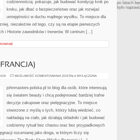
codziennością: pokazuje, jak budować kondycję krok po
po latach bę
było napraw
kroku, jak dbać o bezpieczeństwo oraz jak rozwijać
umiejętności w duchu mądrego wysiłku. To miejsce dla
niej, niezależnie od tego, czy są na etapie pierwszych
h i Historie zawodników i trenerów. W centrum […]
OROWANE
(FRANCJA)
L’ORÉAL
2026
MOŻLIWOŚĆ KOMENTOWANIA
ZOSTAŁA WYŁĄCZONA
GROUP
(FRANCJA)
johnmasters-polska.pl to blog dla osób, które interesują
się światem beauty i chcą podejmować bardziej trafne
decyzje zakupowe oraz pielęgnacyjne. To miejsce
stworzone z myślą o tych, którzy lubią wiedzieć, co
nakładają na ciało, jak działają składniki i jak budować
codzienny rytuał bez chaosu oraz bez przypadkowych
ęgnacji rozumianej jako droga, w którym liczy się