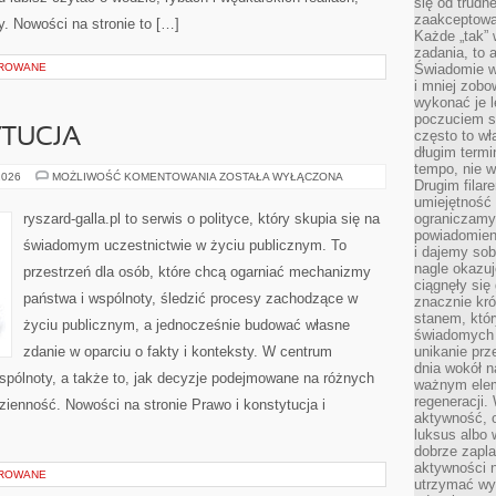
się od trudn
zaakceptowan
y. Nowości na stronie to […]
Każde „tak”
zadania, to 
OROWANE
Świadomie wy
i mniej zobo
wykonać je l
poczuciem s
YTUCJA
często to wła
długim termi
tempo, nie w
PRAWO
2026
MOŻLIWOŚĆ KOMENTOWANIA
ZOSTAŁA WYŁĄCZONA
Drugim filar
I
KONSTYTUCJA
umiejętność 
ryszard-galla.pl to serwis o polityce, który skupia się na
ograniczamy
powiadomien
świadomym uczestnictwie w życiu publicznym. To
i dajemy sob
nagle okazuj
przestrzeń dla osób, które chcą ogarniać mechanizmy
ciągnęły si
państwa i wspólnoty, śledzić procesy zachodzące w
znacznie kró
stanem, któr
życiu publicznym, a jednocześnie budować własne
świadomych w
zdanie w oparciu o fakty i konteksty. W centrum
unikanie prz
dnia wokół 
spólnoty, a także to, jak decyzje podejmowane na różnych
ważnym eleme
regeneracji.
zienność. Nowości na stronie Prawo i konstytucja i
aktywność, 
luksus albo 
dobrze zapla
aktywności 
OROWANE
utrzymać wy