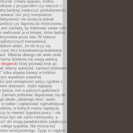
hiczne. Chwila spaceru, krótka
tkanie z przyjaciółmi czy wieczór z
afią bardziej zwiększyć produktywność
„zarwana” noc przy komputerze.
duktywność nie oznacza jednak
 ambicji czy dążenia do mistrzostwa.
 jest zachętą, by traktować swoje cele
e realizować je w tempie, które będzie
trzymania przez lata. W świecie
cjalistycznych kompetencji
dobrze widać, że nie liczy się
 zryw, lecz konsekwencja budowana
mi. Właśnie dlatego tak wiele osób
 formę dzielenia się swoją wiedzą
 ekspercki
który pozwala krok po
ać własny autorytet, zamiast próbować
” kilka etapów kariery w krótkim
otnym aspektem powolnej
ci jest umiejętność pracy zgodnie z
mem dobowym. Jedni najlepiej
o świcie, inni w późnych godzinach
. Zamiast próbować dopasować się do
go ideału „idealnego dnia”, warto
 w siebie i zaplanować najtrudniejsze
godziny, w których mamy najwięcej
yczy to również tygodnia pracy – nie
 musi być tak samo intensywny, a
sze” dni mogą paradoksalnie zwiększyć
 całego tygodnia. Nie można też
iaru emocjonalnego. Żyjąc w ciągłym