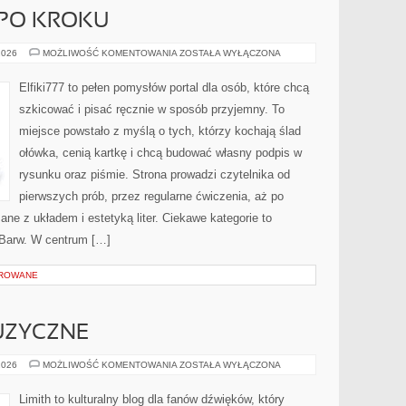
 PO KROKU
PROJEKTY
2026
MOŻLIWOŚĆ KOMENTOWANIA
ZOSTAŁA WYŁĄCZONA
KROK
PO
KROKU
Elfiki777 to pełen pomysłów portal dla osób, które chcą
szkicować i pisać ręcznie w sposób przyjemny. To
miejsce powstało z myślą o tych, którzy kochają ślad
ołówka, cenią kartkę i chcą budować własny podpis w
rysunku oraz piśmie. Strona prowadzi czytelnika od
pierwszych prób, przez regularne ćwiczenia, aż po
ne z układem i estetyką liter. Ciekawe kategorie to
a Barw. W centrum […]
OROWANE
UZYCZNE
CIEKAWOSTKI
2026
MOŻLIWOŚĆ KOMENTOWANIA
ZOSTAŁA WYŁĄCZONA
MUZYCZNE
Limith to kulturalny blog dla fanów dźwięków, który