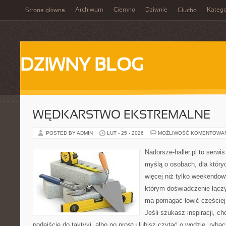
Archiwum
Ciemno
Dziwnie
Katego
Strona główna
Głucho
DZIWNY BLOG
WĘDKARSTWO EKSTREMALNE
POSTED BY ADMIN
LUT - 25 - 2026
MOŻLIWOŚĆ KOMENTOWA
Nadorsze-haller.pl to serwi
myślą o osobach, dla który
więcej niż tylko weekendo
którym doświadczenie łączy
ma pomagać łowić częściej 
Jeśli szukasz inspiracji, 
podejście do taktyki, albo po prostu lubisz czytać o wodzie, rybac