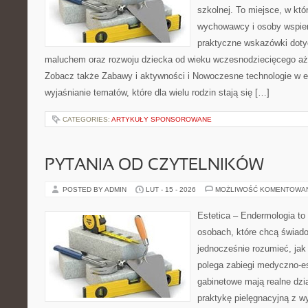
szkolnej. To miejsce, w kt
wychowawcy i osoby wspier
praktyczne wskazówki doty
maluchem oraz rozwoju dziecka od wieku wczesnodziecięcego aż 
Zobacz także Zabawy i aktywności i Nowoczesne technologie w ed
wyjaśnianie tematów, które dla wielu rodzin stają się […]
CATEGORIES:
ARTYKUŁY SPONSOROWANE
PYTANIA OD CZYTELNIKÓW
POSTED BY ADMIN
LUT - 15 - 2026
MOŻLIWOŚĆ KOMENTOWA
Estetica – Endermologia to
osobach, które chcą świado
jednocześnie rozumieć, jak
polega zabiegi medyczno-es
gabinetowe mają realne dzia
praktykę pielęgnacyjną z w