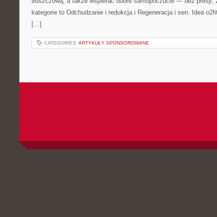
tłuszczową, a także wspierać dobre samopoczucie — bez presji, 
kategorie to Odchudzanie i redukcja i Regeneracja i sen. Idea o2fi
[…]
CATEGORIES:
ARTYKUŁY SPONSOROWANE