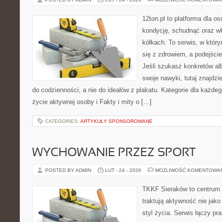
12ton.pl to platforma dla o
kondycję, schudnąć oraz wk
kółkach. To serwis, w któr
się z zdrowiem, a podejście
Jeśli szukasz konkretów a
swoje nawyki, tutaj znajd
do codzienności, a nie do ideałów z plakatu. Kategorie dla każdego
życie aktywnej osoby i Fakty i mity o […]
CATEGORIES:
ARTYKUŁY SPONSOROWANE
WYCHOWANIE PRZEZ SPORT
POSTED BY ADMIN
LUT - 24 - 2026
MOŻLIWOŚĆ KOMENTOWA
TKKF Sieraków to centrum w
traktują aktywność nie jako
styl życia. Serwis łączy pr