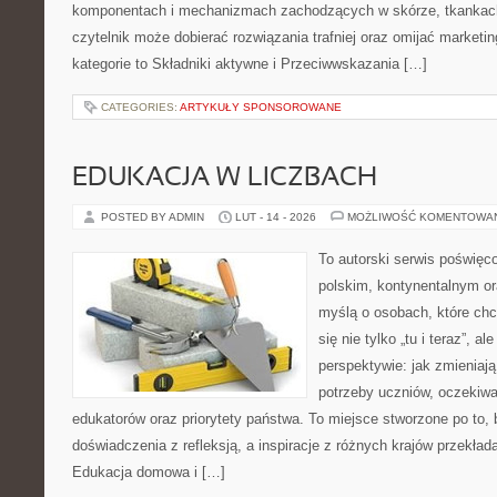
komponentach i mechanizmach zachodzących w skórze, tkankach 
czytelnik może dobierać rozwiązania trafniej oraz omijać marketi
kategorie to Składniki aktywne i Przeciwwskazania […]
CATEGORIES:
ARTYKUŁY SPONSOROWANE
EDUKACJA W LICZBACH
POSTED BY ADMIN
LUT - 14 - 2026
MOŻLIWOŚĆ KOMENTOWA
To autorski serwis poświęc
polskim, kontynentalnym or
myślą o osobach, które chc
się nie tylko „tu i teraz”, a
perspektywie: jak zmieniają
potrzeby uczniów, oczekiwa
edukatorów oraz priorytety państwa. To miejsce stworzone po to, 
doświadczenia z refleksją, a inspiracje z różnych krajów przekła
Edukacja domowa i […]