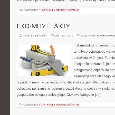
konsekwencja, ale też rozsądek. Polecamy The Body Shop (Wielka
CATEGORIES:
ARTYKUŁY SPONSOROWANE
EKO-MITY I FAKTY
POSTED BY ADMIN
LUT - 23 - 2026
MOŻLIWOŚĆ KOMENTOWA
makmetalik.pl to serwis in
tematyce ponownego wykor
surowców wtórnych. To miejs
chcą lepiej rozumieć, jak d
przygotować odpady do sprz
segregacji oraz dlaczego w
odpadami ma znaczenie zarówno dla ekologii, jak i dla budżetu. S
pokazuje, jak zamienić pozornie bezużyteczne rzeczy w zysk, je
gospodarkę obiegu zamkniętego. Ciekawe kategorie […]
CATEGORIES:
ARTYKUŁY SPONSOROWANE