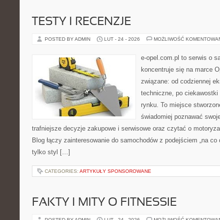
TESTY I RECENZJE
POSTED BY ADMIN
LUT - 24 - 2026
MOŻLIWOŚĆ KOMENTOWA
e-opel.com.pl to serwis o 
koncentruje się na marce Op
związane: od codziennej eks
techniczne, po ciekawostki
rynku. To miejsce stworzon
świadomiej poznawać swoj
trafniejsze decyzje zakupowe i serwisowe oraz czytać o motoryza
Blog łączy zainteresowanie do samochodów z podejściem „na co dz
tylko styl […]
CATEGORIES:
ARTYKUŁY SPONSOROWANE
FAKTY I MITY O FITNESSIE
POSTED BY ADMIN
LUT - 24 - 2026
MOŻLIWOŚĆ KOMENTOWA