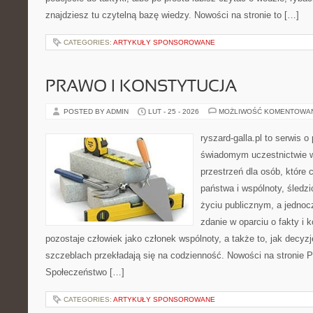
znajdziesz tu czytelną bazę wiedzy. Nowości na stronie to […]
CATEGORIES:
ARTYKUŁY SPONSOROWANE
PRAWO I KONSTYTUCJA
POSTED BY ADMIN
LUT - 25 - 2026
MOŻLIWOŚĆ KOMENTOWA
ryszard-galla.pl to serwis o 
świadomym uczestnictwie w
przestrzeń dla osób, które
państwa i wspólnoty, śledz
życiu publicznym, a jedno
zdanie w oparciu o fakty i 
pozostaje człowiek jako członek wspólnoty, a także to, jak decy
szczeblach przekładają się na codzienność. Nowości na stronie Pr
Społeczeństwo […]
CATEGORIES:
ARTYKUŁY SPONSOROWANE