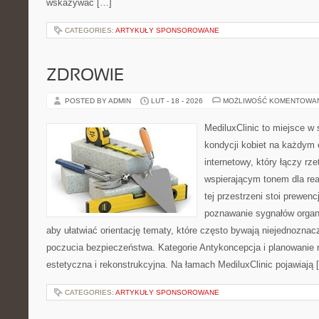
wskazywać […]
CATEGORIES:
ARTYKUŁY SPONSOROWANE
ZDROWIE
POSTED BY ADMIN
LUT - 18 - 2026
MOŻLIWOŚĆ KOMENTOWA
MediluxClinic to miejsce w 
kondycji kobiet na każdym e
internetowy, który łączy rz
wspierającym tonem dla re
tej przestrzeni stoi prewen
poznawanie sygnałów organ
aby ułatwiać orientację tematy, które często bywają niejednoznac
poczucia bezpieczeństwa. Kategorie Antykoncepcja i planowanie r
estetyczna i rekonstrukcyjna. Na łamach MediluxClinic pojawiają 
CATEGORIES:
ARTYKUŁY SPONSOROWANE