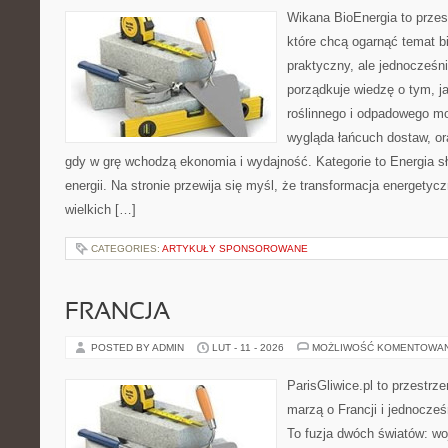
Wikana BioEnergia to przes
które chcą ogarnąć temat b
praktyczny, ale jednocześni
porządkuje wiedzę o tym, 
roślinnego i odpadowego mo
wygląda łańcuch dostaw, o
gdy w grę wchodzą ekonomia i wydajność. Kategorie to Energia 
energii. Na stronie przewija się myśl, że transformacja energetycz
wielkich […]
CATEGORIES:
ARTYKUŁY SPONSOROWANE
FRANCJA
POSTED BY ADMIN
LUT - 11 - 2026
MOŻLIWOŚĆ KOMENTOWA
ParisGliwice.pl to przestrz
marzą o Francji i jednocześn
To fuzja dwóch światów: wo