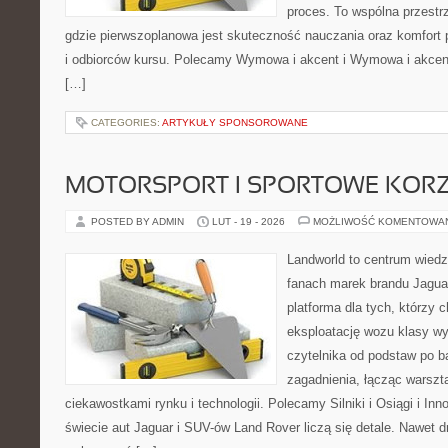
proces. To wspólna przestrz
gdzie pierwszoplanowa jest skuteczność nauczania oraz komfort 
i odbiorców kursu. Polecamy Wymowa i akcent i Wymowa i akcent.
[…]
CATEGORIES:
ARTYKUŁY SPONSOROWANE
MOTORSPORT I SPORTOWE KORZ
POSTED BY ADMIN
LUT - 19 - 2026
MOŻLIWOŚĆ KOMENTOWA
Landworld to centrum wied
fanach marek brandu Jaguar
platforma dla tych, którzy 
eksploatację wozu klasy wy
czytelnika od podstaw po b
zagadnienia, łącząc warszt
ciekawostkami rynku i technologii. Polecamy Silniki i Osiągi i In
świecie aut Jaguar i SUV-ów Land Rover liczą się detale. Nawet d