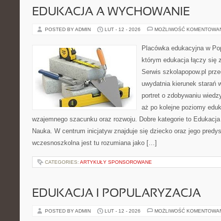
EDUKACJA A WYCHOWANIE
POSTED BY ADMIN
LUT - 12 - 2026
MOŻLIWOŚĆ KOMENTOWA
Placówka edukacyjna w Pop
którym edukacja łączy się
Serwis szkolapopow.pl prze
uwydatnia kierunek starań 
portret o zdobywaniu wiedz
aż po kolejne poziomy edu
wzajemnego szacunku oraz rozwoju. Dobre kategorie to Edukacja
Nauka. W centrum inicjatyw znajduje się dziecko oraz jego predy
wczesnoszkolna jest tu rozumiana jako […]
CATEGORIES:
ARTYKUŁY SPONSOROWANE
EDUKACJA I POPULARYZACJA
POSTED BY ADMIN
LUT - 12 - 2026
MOŻLIWOŚĆ KOMENTOWA