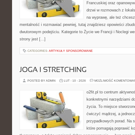
Francuskiej oraz opanowywa
drzwi w rozmowach z lokals
na wyprawę, ale też chces
mentalność i rozmawiać pewniej, tutaj znajdziesz opowieści zbu
dwutorowym podejściu. Kategorie to Życie we Francji i Noclegi we
strony jest […]
CATEGORIES:
ARTYKUŁY SPONSOROWANE
JOGA I STRETCHING
POSTED BY ADMIN
LUT - 10 - 2026
MOŻLIWOŚĆ KOMENTOWA
o2fit.pl to centrum aktywno
konkretnymi narzędziami do
życia. To miejsce stworzon
ćwiczyć mądrzej, a jednocze
przypadkowych porad. Na st
które pomagają poprawić k