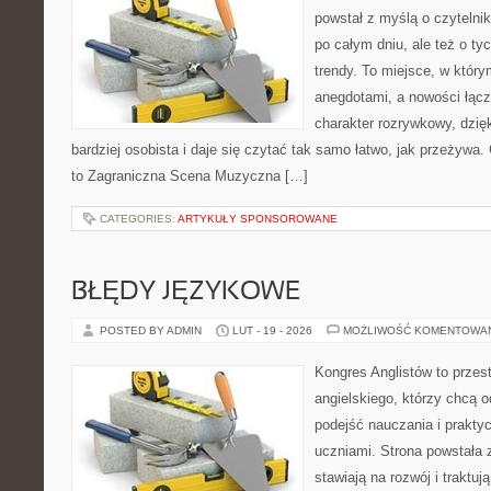
powstał z myślą o czyteln
po całym dniu, ale też o ty
trendy. To miejsce, w który
anegdotami, a nowości łącz
charakter rozrywkowy, dzię
bardziej osobista i daje się czytać tak samo łatwo, jak przeżywa.
to Zagraniczna Scena Muzyczna […]
CATEGORIES:
ARTYKUŁY SPONSOROWANE
BŁĘDY JĘZYKOWE
POSTED BY ADMIN
LUT - 19 - 2026
MOŻLIWOŚĆ KOMENTOWA
Kongres Anglistów to przes
angielskiego, którzy chcą 
podejść nauczania i prakt
uczniami. Strona powstała 
stawiają na rozwój i traktu