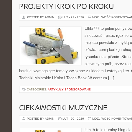
PROJEKTY KROK PO KROKU
POSTED BY ADMIN
LUT - 21 - 2026
MOŻLIWOŚĆ KOMENTOWA
Elfiki777 to pełen pomysłów
szkicować i pisać ręcznie 
miejsce powstało z myślą o
ołówka, cenią kartkę i chc
rysunku oraz piśmie. Stron
pierwszych prób, przez regu
bardziej wymagające tematy związane z układem i estetyką liter. 
Techniki Malarskie i Kolor i Teoria Barw. W centrum […]
CATEGORIES:
ARTYKUŁY SPONSOROWANE
CIEKAWOSTKI MUZYCZNE
POSTED BY ADMIN
LUT - 20 - 2026
MOŻLIWOŚĆ KOMENTOWA
Limith to kulturalny blog dl