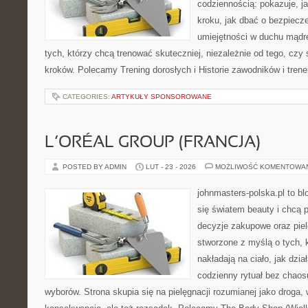
codziennością: pokazuje, j
kroku, jak dbać o bezpiecze
umiejętności w duchu mądre
tych, którzy chcą trenować skuteczniej, niezależnie od tego, czy
kroków. Polecamy Trening dorosłych i Historie zawodników i tren
CATEGORIES:
ARTYKUŁY SPONSOROWANE
L’ORÉAL GROUP (FRANCJA)
POSTED BY ADMIN
LUT - 23 - 2026
MOŻLIWOŚĆ KOMENTOWA
johnmasters-polska.pl to blo
się światem beauty i chcą 
decyzje zakupowe oraz piel
stworzone z myślą o tych, k
nakładają na ciało, jak dzia
codzienny rytuał bez chao
wyborów. Strona skupia się na pielęgnacji rozumianej jako droga, 