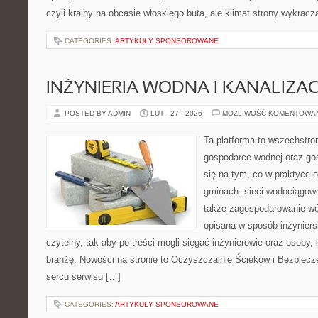
czyli krainy na obcasie włoskiego buta, ale klimat strony wykracz
CATEGORIES:
ARTYKUŁY SPONSOROWANE
INŻYNIERIA WODNA I KANALIZA
POSTED BY ADMIN
LUT - 27 - 2026
MOŻLIWOŚĆ KOMENTOWA
Ta platforma to wszechstro
gospodarce wodnej oraz go
się na tym, co w praktyce o
gminach: sieci wodociągowe
także zagospodarowanie wó
opisana w sposób inżyniers
czytelny, tak aby po treści mogli sięgać inżynierowie oraz osoby,
branżę. Nowości na stronie to Oczyszczalnie Ścieków i Bezpiecz
sercu serwisu […]
CATEGORIES:
ARTYKUŁY SPONSOROWANE