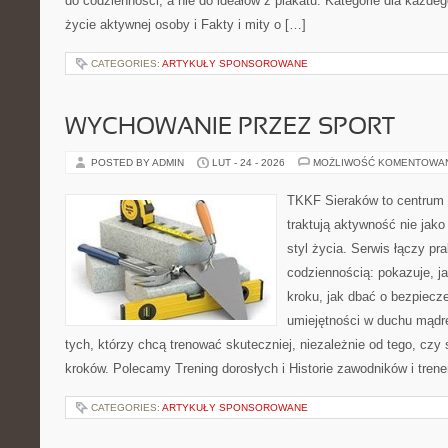
do codzienności, a nie do ideałów z plakatu. Kategorie dla każdego
życie aktywnej osoby i Fakty i mity o […]
CATEGORIES:
ARTYKUŁY SPONSOROWANE
WYCHOWANIE PRZEZ SPORT
POSTED BY ADMIN
LUT - 24 - 2026
MOŻLIWOŚĆ KOMENTOWA
TKKF Sieraków to centrum w
traktują aktywność nie jako
styl życia. Serwis łączy pr
codziennością: pokazuje, j
kroku, jak dbać o bezpiecze
umiejętności w duchu mądre
tych, którzy chcą trenować skuteczniej, niezależnie od tego, czy
kroków. Polecamy Trening dorosłych i Historie zawodników i tren
CATEGORIES:
ARTYKUŁY SPONSOROWANE