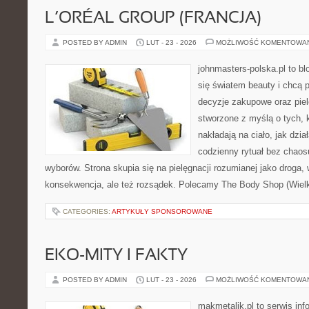
L’ORÉAL GROUP (FRANCJA)
POSTED BY ADMIN
LUT - 23 - 2026
MOŻLIWOŚĆ KOMENTOWA
johnmasters-polska.pl to blo
się światem beauty i chcą 
decyzje zakupowe oraz piel
stworzone z myślą o tych, k
nakładają na ciało, jak dzia
codzienny rytuał bez chao
wyborów. Strona skupia się na pielęgnacji rozumianej jako droga, 
konsekwencja, ale też rozsądek. Polecamy The Body Shop (Wielka
CATEGORIES:
ARTYKUŁY SPONSOROWANE
EKO-MITY I FAKTY
POSTED BY ADMIN
LUT - 23 - 2026
MOŻLIWOŚĆ KOMENTOWA
makmetalik.pl to serwis in