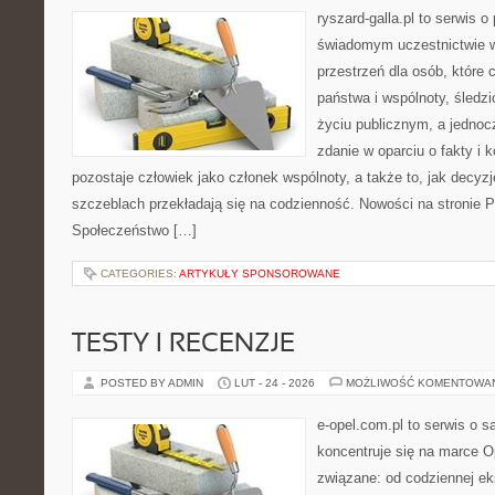
ryszard-galla.pl to serwis o 
świadomym uczestnictwie w
przestrzeń dla osób, które
państwa i wspólnoty, śledz
życiu publicznym, a jedno
zdanie w oparciu o fakty i 
pozostaje człowiek jako członek wspólnoty, a także to, jak decy
szczeblach przekładają się na codzienność. Nowości na stronie Pr
Społeczeństwo […]
CATEGORIES:
ARTYKUŁY SPONSOROWANE
TESTY I RECENZJE
POSTED BY ADMIN
LUT - 24 - 2026
MOŻLIWOŚĆ KOMENTOWA
e-opel.com.pl to serwis o 
koncentruje się na marce Op
związane: od codziennej eks