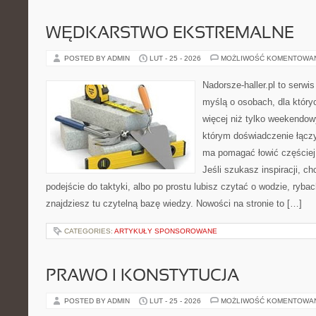
WĘDKARSTWO EKSTREMALNE
POSTED BY ADMIN
LUT - 25 - 2026
MOŻLIWOŚĆ KOMENTOWA
Nadorsze-haller.pl to serwi
myślą o osobach, dla który
więcej niż tylko weekendo
którym doświadczenie łączy
ma pomagać łowić częściej 
Jeśli szukasz inspiracji, 
podejście do taktyki, albo po prostu lubisz czytać o wodzie, rybac
znajdziesz tu czytelną bazę wiedzy. Nowości na stronie to […]
CATEGORIES:
ARTYKUŁY SPONSOROWANE
PRAWO I KONSTYTUCJA
POSTED BY ADMIN
LUT - 25 - 2026
MOŻLIWOŚĆ KOMENTOWA