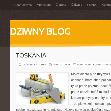
Archiwum
Ciemno
Dziwnie
Katego
Strona główna
Głucho
DZIWNY BLOG
TOSKANIA
POSTED BY ADMIN
MAR - 2 - 2026
MOŻLIWOŚĆ KOMENTOWAN
MojeSalento.pl to turystyc
osobach, które chcą pozna
tylko przez pryzmat pocztó
przez codzienność miast i 
którym pomysły na city bre
– od pierwszej inspiracji, 
spokojne zwiedzanie na miejscu. Nazwa serwisu podkreśla szczeg