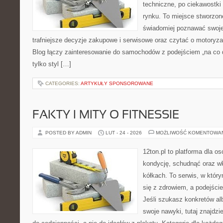
techniczne, po ciekawostki
rynku. To miejsce stworzon
świadomiej poznawać swoj
trafniejsze decyzje zakupowe i serwisowe oraz czytać o motoryza
Blog łączy zainteresowanie do samochodów z podejściem „na co dz
tylko styl […]
CATEGORIES:
ARTYKUŁY SPONSOROWANE
FAKTY I MITY O FITNESSIE
POSTED BY ADMIN
LUT - 24 - 2026
MOŻLIWOŚĆ KOMENTOWA
12ton.pl to platforma dla o
kondycję, schudnąć oraz wk
kółkach. To serwis, w któr
się z zdrowiem, a podejście
Jeśli szukasz konkretów a
swoje nawyki, tutaj znajd