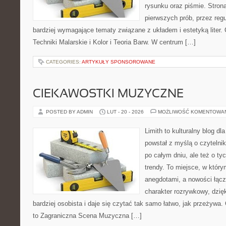
rysunku oraz piśmie. Stron
pierwszych prób, przez regu
bardziej wymagające tematy związane z układem i estetyką liter. 
Techniki Malarskie i Kolor i Teoria Barw. W centrum […]
CATEGORIES:
ARTYKUŁY SPONSOROWANE
CIEKAWOSTKI MUZYCZNE
POSTED BY ADMIN
LUT - 20 - 2026
MOŻLIWOŚĆ KOMENTOWA
Limith to kulturalny blog dl
powstał z myślą o czyteln
po całym dniu, ale też o ty
trendy. To miejsce, w który
anegdotami, a nowości łącz
charakter rozrywkowy, dzię
bardziej osobista i daje się czytać tak samo łatwo, jak przeżywa.
to Zagraniczna Scena Muzyczna […]