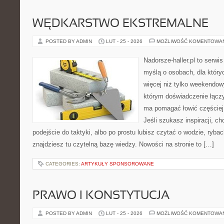
WĘDKARSTWO EKSTREMALNE
POSTED BY ADMIN
LUT - 25 - 2026
MOŻLIWOŚĆ KOMENTOWA
Nadorsze-haller.pl to serwi
myślą o osobach, dla który
więcej niż tylko weekendo
którym doświadczenie łączy
ma pomagać łowić częściej 
Jeśli szukasz inspiracji, 
podejście do taktyki, albo po prostu lubisz czytać o wodzie, rybac
znajdziesz tu czytelną bazę wiedzy. Nowości na stronie to […]
CATEGORIES:
ARTYKUŁY SPONSOROWANE
PRAWO I KONSTYTUCJA
POSTED BY ADMIN
LUT - 25 - 2026
MOŻLIWOŚĆ KOMENTOWA