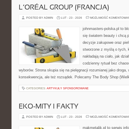
L’ORÉAL GROUP (FRANCJA)
POSTED BY ADMIN
LUT - 23 - 2026
MOŻLIWOŚĆ KOMENTOWA
johnmasters-polska.pl to blo
się światem beauty i chcą 
decyzje zakupowe oraz piel
stworzone z myślą o tych, k
nakładają na ciało, jak dzia
codzienny rytuał bez chao
wyborów. Strona skupia się na pielęgnacji rozumianej jako droga, 
konsekwencja, ale też rozsądek. Polecamy The Body Shop (Wielka
CATEGORIES:
ARTYKUŁY SPONSOROWANE
EKO-MITY I FAKTY
POSTED BY ADMIN
LUT - 23 - 2026
MOŻLIWOŚĆ KOMENTOWA
makmetalik.pl to serwis in