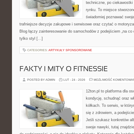
techniczne, po ciekawostki
rynku. To miejsce stworzon
świadomiej poznawać swoj
trafniejsze decyzje zakupowe i serwisowe oraz czytać o motoryza
Blog łączy zainteresowanie do samochodów z podejściem „na co dz
tylko styl […]
CATEGORIES:
ARTYKUŁY SPONSOROWANE
FAKTY I MITY O FITNESSIE
POSTED BY ADMIN
LUT - 24 - 2026
MOŻLIWOŚĆ KOMENTOWA
12ton.pl to platforma dla o
kondycję, schudnąć oraz wk
kółkach. To serwis, w któr
się z zdrowiem, a podejście
Jeśli szukasz konkretów a
swoje nawyki, tutaj znajd