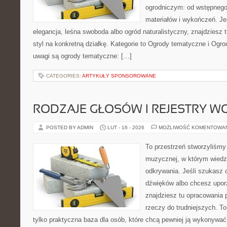
ogrodniczym: od wstępnego 
materiałów i wykończeń. Jeś
elegancja, leśna swoboda albo ogród naturalistyczny, znajdziesz 
styl na konkretną działkę. Kategorie to Ogrody tematyczne i Og
uwagi są ogrody tematyczne: […]
CATEGORIES:
ARTYKUŁY SPONSOROWANE
RODZAJE GŁOSÓW I REJESTRY 
POSTED BY ADMIN
LUT - 16 - 2026
MOŻLIWOŚĆ KOMENTOWA
To przestrzeń stworzyliśmy 
muzycznej, w którym wiedza
odkrywania. Jeśli szukasz c
dźwięków albo chcesz upo
znajdziesz tu opracowania
rzeczy do trudniejszych. To 
tylko praktyczna baza dla osób, które chcą pewniej ją wykonywać