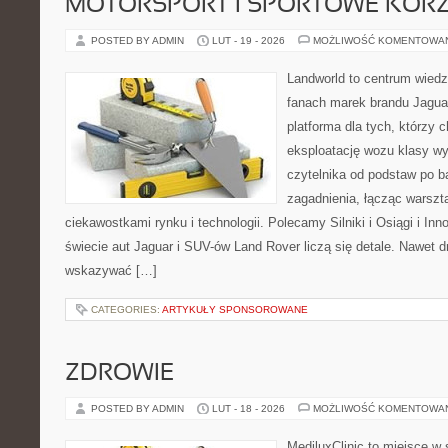
MOTORSPORT I SPORTOWE KORZ
POSTED BY ADMIN
LUT - 19 - 2026
MOŻLIWOŚĆ KOMENTOWA
Landworld to centrum wied
fanach marek brandu Jaguar
platforma dla tych, którzy 
eksploatację wozu klasy wy
czytelnika od podstaw po b
zagadnienia, łącząc warszt
ciekawostkami rynku i technologii. Polecamy Silniki i Osiągi i In
świecie aut Jaguar i SUV-ów Land Rover liczą się detale. Nawet d
wskazywać […]
CATEGORIES:
ARTYKUŁY SPONSOROWANE
ZDROWIE
POSTED BY ADMIN
LUT - 18 - 2026
MOŻLIWOŚĆ KOMENTOWA
MediluxClinic to miejsce w 