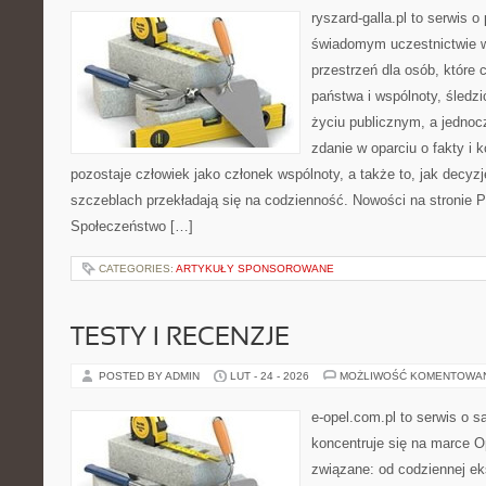
ryszard-galla.pl to serwis o 
świadomym uczestnictwie w
przestrzeń dla osób, które
państwa i wspólnoty, śledz
życiu publicznym, a jedno
zdanie w oparciu o fakty i 
pozostaje człowiek jako członek wspólnoty, a także to, jak decy
szczeblach przekładają się na codzienność. Nowości na stronie Pr
Społeczeństwo […]
CATEGORIES:
ARTYKUŁY SPONSOROWANE
TESTY I RECENZJE
POSTED BY ADMIN
LUT - 24 - 2026
MOŻLIWOŚĆ KOMENTOWA
e-opel.com.pl to serwis o 
koncentruje się na marce Op
związane: od codziennej eks