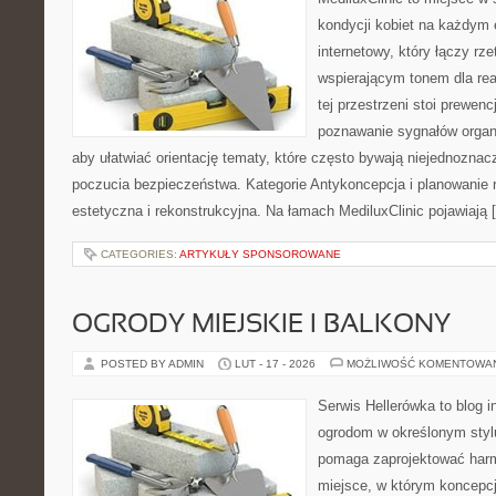
kondycji kobiet na każdym e
internetowy, który łączy rz
wspierającym tonem dla re
tej przestrzeni stoi prewen
poznawanie sygnałów organ
aby ułatwiać orientację tematy, które często bywają niejednoznac
poczucia bezpieczeństwa. Kategorie Antykoncepcja i planowanie r
estetyczna i rekonstrukcyjna. Na łamach MediluxClinic pojawiają 
CATEGORIES:
ARTYKUŁY SPONSOROWANE
OGRODY MIEJSKIE I BALKONY
POSTED BY ADMIN
LUT - 17 - 2026
MOŻLIWOŚĆ KOMENTOWA
Serwis Hellerówka to blog 
ogrodom w określonym styl
pomaga zaprojektować harm
miejsce, w którym koncepcj