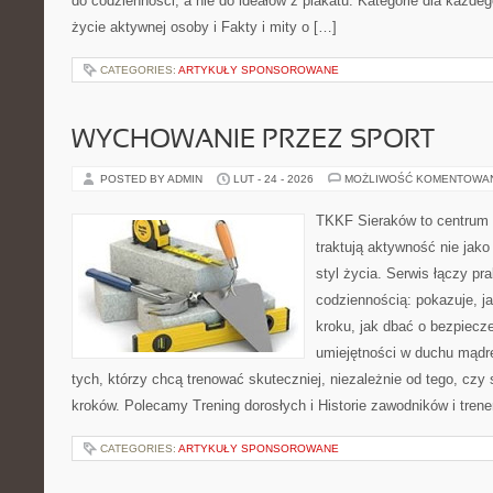
do codzienności, a nie do ideałów z plakatu. Kategorie dla każdego
życie aktywnej osoby i Fakty i mity o […]
CATEGORIES:
ARTYKUŁY SPONSOROWANE
WYCHOWANIE PRZEZ SPORT
POSTED BY ADMIN
LUT - 24 - 2026
MOŻLIWOŚĆ KOMENTOWA
TKKF Sieraków to centrum w
traktują aktywność nie jako
styl życia. Serwis łączy pr
codziennością: pokazuje, j
kroku, jak dbać o bezpiecze
umiejętności w duchu mądre
tych, którzy chcą trenować skuteczniej, niezależnie od tego, czy
kroków. Polecamy Trening dorosłych i Historie zawodników i tren
CATEGORIES:
ARTYKUŁY SPONSOROWANE