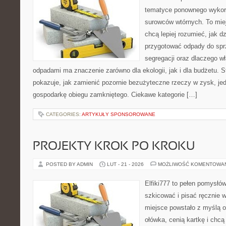
tematyce ponownego wykor
surowców wtórnych. To miejs
chcą lepiej rozumieć, jak d
przygotować odpady do sprz
segregacji oraz dlaczego w
odpadami ma znaczenie zarówno dla ekologii, jak i dla budżetu. S
pokazuje, jak zamienić pozornie bezużyteczne rzeczy w zysk, je
gospodarkę obiegu zamkniętego. Ciekawe kategorie […]
CATEGORIES:
ARTYKUŁY SPONSOROWANE
PROJEKTY KROK PO KROKU
POSTED BY ADMIN
LUT - 21 - 2026
MOŻLIWOŚĆ KOMENTOWA
Elfiki777 to pełen pomysłów
szkicować i pisać ręcznie 
miejsce powstało z myślą o
ołówka, cenią kartkę i chc