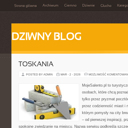
Archiwum
Ciemno
Dziwnie
Katego
Strona główna
Głucho
DZIWNY BLOG
TOSKANIA
POSTED BY ADMIN
MAR - 2 - 2026
MOŻLIWOŚĆ KOMENTOWAN
MojeSalento.pl to turystyc
osobach, które chcą pozna
tylko przez pryzmat pocztó
przez codzienność miast i 
którym pomysły na city bre
– od pierwszej inspiracji, 
spokojne zwiedzanie na miejscu. Nazwa serwisu podkreśla szczeg