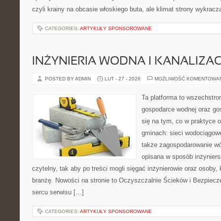
czyli krainy na obcasie włoskiego buta, ale klimat strony wykracz
CATEGORIES:
ARTYKUŁY SPONSOROWANE
INŻYNIERIA WODNA I KANALIZA
POSTED BY ADMIN
LUT - 27 - 2026
MOŻLIWOŚĆ KOMENTOWA
Ta platforma to wszechstro
gospodarce wodnej oraz go
się na tym, co w praktyce o
gminach: sieci wodociągowe
także zagospodarowanie wó
opisana w sposób inżyniers
czytelny, tak aby po treści mogli sięgać inżynierowie oraz osoby,
branżę. Nowości na stronie to Oczyszczalnie Ścieków i Bezpiecz
sercu serwisu […]
CATEGORIES:
ARTYKUŁY SPONSOROWANE