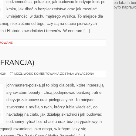
codziennością: pokazuje, jak budować kondycję krok po
po latach bę
było napraw
kroku, jak dbać o bezpieczeństwo oraz jak rozwijać
umiejętności w duchu mądrego wysiłku. To miejsce dla
niej, niezależnie od tego, czy są na etapie pierwszych
h i Historie zawodników i trenerów. W centrum […]
OROWANE
(FRANCJA)
L’ORÉAL
2026
MOŻLIWOŚĆ KOMENTOWANIA
ZOSTAŁA WYŁĄCZONA
GROUP
(FRANCJA)
johnmasters-polska.pl to blog dla osób, które interesują
się światem beauty i chcą podejmować bardziej trafne
decyzje zakupowe oraz pielęgnacyjne. To miejsce
stworzone z myślą o tych, którzy lubią wiedzieć, co
nakładają na ciało, jak działają składniki i jak budować
codzienny rytuał bez chaosu oraz bez przypadkowych
ęgnacji rozumianej jako droga, w którym liczy się