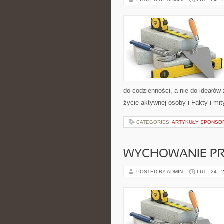
do codzienności, a nie do ideałów 
życie aktywnej osoby i Fakty i mit
CATEGORIES:
ARTYKUŁY SPONS
WYCHOWANIE PR
POSTED BY ADMIN
LUT - 24 - 