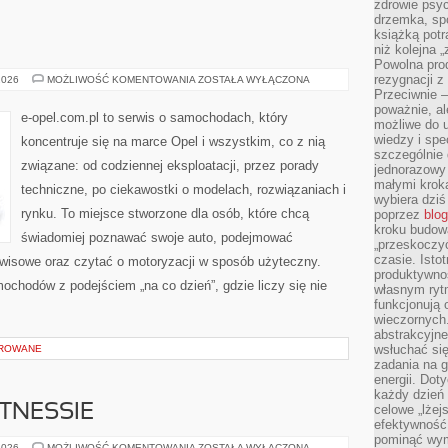
zdrowie psyc
drzemka, spo
książką potr
E
niż kolejna 
Powolna pro
rezygnacji z
TESTY
2026
MOŻLIWOŚĆ KOMENTOWANIA
ZOSTAŁA WYŁĄCZONA
I
Przeciwnie –
RECENZJE
poważnie, al
e-opel.com.pl to serwis o samochodach, który
możliwe do u
wiedzy i spe
koncentruje się na marce Opel i wszystkim, co z nią
szczególnie 
związane: od codziennej eksploatacji, przez porady
jednorazowy
małymi kroka
techniczne, po ciekawostki o modelach, rozwiązaniach i
wybiera dziś
rynku. To miejsce stworzone dla osób, które chcą
poprzez
blog
kroku budow
świadomiej poznawać swoje auto, podejmować
„przeskoczyć
czasie. Ist
rwisowe oraz czytać o motoryzacji w sposób użyteczny.
produktywnoś
ochodów z podejściem „na co dzień”, gdzie liczy się nie
własnym ryt
funkcjonują 
wieczornych
abstrakcyjne
wsłuchać się
OROWANE
zadania na 
energii. Dot
każdy dzień
ITNESSIE
celowe „lżej
efektywność
pominąć wym
FAKTY
2026
MOŻLIWOŚĆ KOMENTOWANIA
ZOSTAŁA WYŁĄCZONA