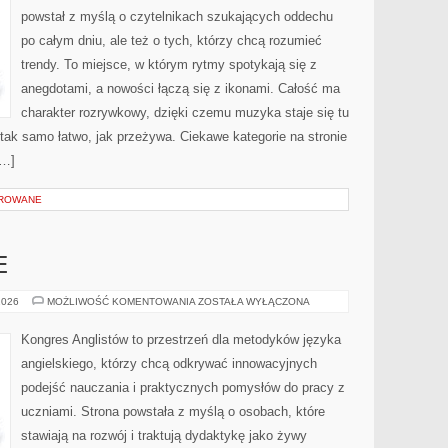
powstał z myślą o czytelnikach szukających oddechu
po całym dniu, ale też o tych, którzy chcą rozumieć
trendy. To miejsce, w którym rytmy spotykają się z
anegdotami, a nowości łączą się z ikonami. Całość ma
charakter rozrywkowy, dzięki czemu muzyka staje się tu
ć tak samo łatwo, jak przeżywa. Ciekawe kategorie na stronie
[…]
OROWANE
E
BŁĘDY
2026
MOŻLIWOŚĆ KOMENTOWANIA
ZOSTAŁA WYŁĄCZONA
JĘZYKOWE
Kongres Anglistów to przestrzeń dla metodyków języka
angielskiego, którzy chcą odkrywać innowacyjnych
podejść nauczania i praktycznych pomysłów do pracy z
uczniami. Strona powstała z myślą o osobach, które
stawiają na rozwój i traktują dydaktykę jako żywy