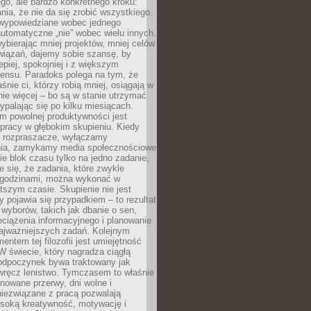
ego, ale bardzo konkretnego kroku:
ia, że nie da się zrobić wszystkiego.
 wypowiedziane wobec jednego
automatyczne „nie” wobec wielu innych.
bierając mniej projektów, mniej celów
wiązań, dajemy sobie szansę, by
epiej, spokojniej i z większym
ensu. Paradoks polega na tym, że
śnie ci, którzy robią mniej, osiągają w
nie więcej – bo są w stanie utrzymać
ypalając się po kilku miesiącach.
em powolnej produktywności jest
pracy w głębokim skupieniu. Kiedy
 rozpraszacze, wyłączamy
ia, zamykamy media społecznościowe
ie blok czasu tylko na jedno zadanie,
e się, że zadania, które zwykle
ę godzinami, można wykonać w
tszym czasie. Skupienie nie jest
y pojawia się przypadkiem – to rezultat
yborów, takich jak dbanie o sen,
eciążenia informacyjnego i planowanie
najważniejszych zadań. Kolejnym
ntem tej filozofii jest umiejętność
 W świecie, który nagradza ciągłą
odpoczynek bywa traktowany jak
wręcz lenistwo. Tymczasem to właśnie
nowane przerwy, dni wolne i
niezwiązane z pracą pozwalają
soką kreatywność, motywację i