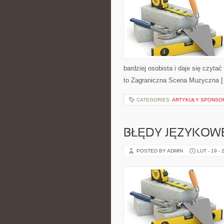
bardziej osobista i daje się czyta
to Zagraniczna Scena Muzyczna 
CATEGORIES:
ARTYKUŁY SPONS
BŁĘDY JĘZYKOW
POSTED BY ADMIN
LUT - 19 - 