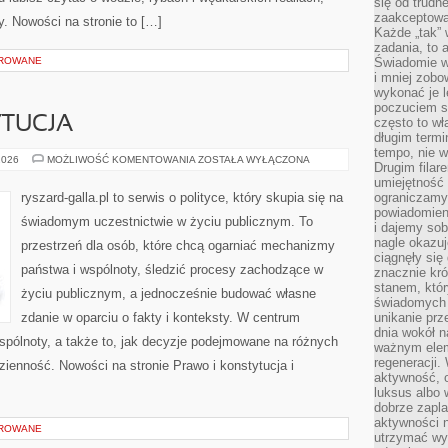
się od trudn
zaakceptowan
y. Nowości na stronie to […]
Każde „tak”
zadania, to 
OROWANE
Świadomie wy
i mniej zobo
wykonać je l
poczuciem s
YTUCJA
często to wła
długim termi
tempo, nie w
PRAWO
2026
MOŻLIWOŚĆ KOMENTOWANIA
ZOSTAŁA WYŁĄCZONA
Drugim filar
I
KONSTYTUCJA
umiejętność 
ryszard-galla.pl to serwis o polityce, który skupia się na
ograniczamy
powiadomien
świadomym uczestnictwie w życiu publicznym. To
i dajemy sob
nagle okazuj
przestrzeń dla osób, które chcą ogarniać mechanizmy
ciągnęły si
państwa i wspólnoty, śledzić procesy zachodzące w
znacznie kró
stanem, któr
życiu publicznym, a jednocześnie budować własne
świadomych w
zdanie w oparciu o fakty i konteksty. W centrum
unikanie prz
dnia wokół 
spólnoty, a także to, jak decyzje podejmowane na różnych
ważnym eleme
regeneracji.
zienność. Nowości na stronie Prawo i konstytucja i
aktywność, 
luksus albo 
dobrze zapla
aktywności 
OROWANE
utrzymać wy