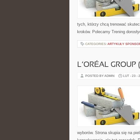
tych, którzy chcą trenować skutecz
kroków. Polecamy Trening dorosłyc
CATEGORIES:
ARTYKUŁY SPONS
L’ORÉAL GROUP 
POSTED BY ADMIN
LUT - 23 - 
wyborów. Strona skupia się na piel