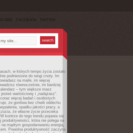
SCRIBE
FACEBOOK
TWITTER
asach, w których tempo życia zostało
alnie podniesione do rangi cnoty. Im
owiadasz na maile, im więcej
owadzisz równocześnie, im bardziej
kalendarz – tym większe masz
 jesteś wartościowy i „nadążasz”.
oraz więcej badań i osobistych
azuje, że gonitwa bez chwili oddechu
wypalenia, spadku jakości pracy, a
zucia, że własne życie przecieka
 W kontrze do tego trendu pojawia się
j produktywności, która nie polega na
le na mądrym gospodarowaniu energią,
sem. Powolna produktywność zaczyna