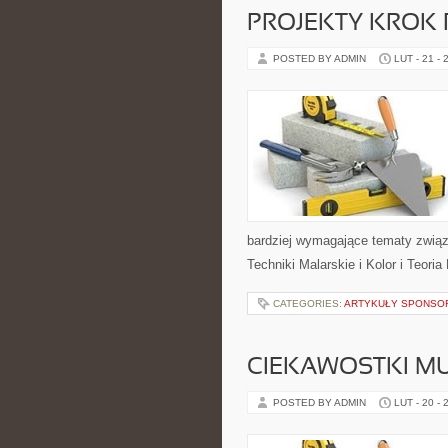
PROJEKTY KROK
POSTED BY ADMIN
LUT - 21 - 
bardziej wymagające tematy związa
Techniki Malarskie i Kolor i Teori
CATEGORIES:
ARTYKUŁY SPONS
CIEKAWOSTKI M
POSTED BY ADMIN
LUT - 20 - 