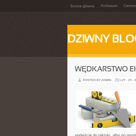
Archiwum
Ciemn
Strona główna
DZIWNY BLO
WĘDKARSTWO E
POSTED BY ADMIN
LUT - 25 - 
podejście do taktyki, albo po pros