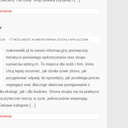
Polecamy The Body Shop (Wielka Brytania) i […]
OROWANE
Y
EKO-
2026
MOŻLIWOŚĆ KOMENTOWANIA
ZOSTAŁA WYŁĄCZONA
MITY
I
FAKTY
makmetalik.pl to serwis informacyjny poświęcony
tematyce ponownego wykorzystania oraz skupu
surowców wtórnych. To miejsce dla osób i firm, które
chcą lepiej rozumieć, jak działa rynek złomu, jak
przygotować odpady do sprzedaży, jak przebiega proces
segregacji oraz dlaczego właściwe postępowanie z
 ekologii, jak i dla budżetu. Strona skupia się na praktyce:
bezużyteczne rzeczy w zysk, jednocześnie wspierając
iekawe kategorie […]
OROWANE