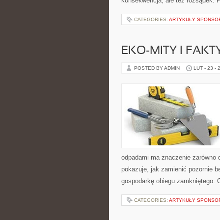
konsekwencja, ale też rozsądek. 
CATEGORIES:
ARTYKUŁY SPONS
EKO-MITY I FAKT
POSTED BY ADMIN
LUT - 23 - 
odpadami ma znaczenie zarówno dla
pokazuje, jak zamienić pozornie 
gospodarkę obiegu zamkniętego. C
CATEGORIES:
ARTYKUŁY SPONS