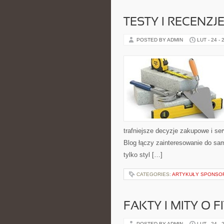
TESTY I RECENZJ
POSTED BY ADMIN
LUT - 24 - 
trafniejsze decyzje zakupowe i se
Blog łączy zainteresowanie do sam
tylko styl […]
CATEGORIES:
ARTYKUŁY SPONS
FAKTY I MITY O F
POSTED BY ADMIN
LUT - 24 - 