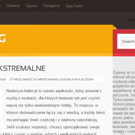
o
Dziwnie
Kategorie
Głucho
Spis Treści
SUB
G
KSTREMALNE
Żyjemy w cz
niemal oficj
WĘDKARSTWO
2026
MOŻLIWOŚĆ KOMENTOWANIA
ZOSTAŁA WYŁĄCZONA
szybciej odp
EKSTREMALNE
projektów pr
wypełniony 
Nadorsze-haller.pl to serwis wędkarski, który powstał z
poczucie, że
myślą o osobach, dla których łowienie ryb jest czymś
Tymczasem c
historii pok
więcej niż tylko weekendowym hobby. To miejsce, w
prowadzi do 
którym doświadczenie łączy się z wiedzą, a każdy tekst
nawet do poc
przez palce.
ma pomagać łowić częściej i z większą satysfakcją.
idea powolne
lenistwie, a
Jeśli szukasz inspiracji, chcesz uporządkować swoje
uwagą i cza
tu lubisz czytać o wodzie, rybach i wędkarskich realiach,