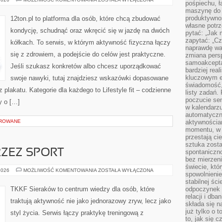
pośpiechu, ł
I
maszynę do 
MITY
O
produktywno
12ton.pl to platforma dla osób, które chcą zbudować
FITNESSIE
własne potrz
kondycję, schudnąć oraz wkręcić się w jazdę na dwóch
pytać: „Jak 
zapytać: „Cz
kółkach. To serwis, w którym aktywność fizyczna łączy
naprawdę wa
się z zdrowiem, a podejście do celów jest praktyczne.
zmiana pers
samoakcepta
Jeśli szukasz konkretów albo chcesz uporządkować
bardziej rea
kluczowym el
swoje nawyki, tutaj znajdziesz wskazówki dopasowane
świadomość, 
z plakatu. Kategorie dla każdego to Lifestyle fit – codzienne
listy zadań. 
poczucie sen
y o […]
w kalendarzu
automatyczn
OROWANE
aktywnościa
momentu, w 
przestają ci
sztuka zosta
ZEZ SPORT
spontaniczno
bez mierzeni
świecie, któ
WYCHOWANIE
2026
MOŻLIWOŚĆ KOMENTOWANIA
ZOSTAŁA WYŁĄCZONA
spowolnienie
PRZEZ
SPORT
stabilnej ści
TKKF Sieraków to centrum wiedzy dla osób, które
odpoczynek i
relacji i db
traktują aktywność nie jako jednorazowy zryw, lecz jako
składa się n
już tylko o t
styl życia. Serwis łączy praktykę treningową z
to, jak się 