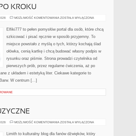
 PO KROKU
PROJEKTY
2026
MOŻLIWOŚĆ KOMENTOWANIA
ZOSTAŁA WYŁĄCZONA
KROK
PO
KROKU
Elfiki777 to pełen pomysłów portal dla osób, które chcą
szkicować i pisać ręcznie w sposób przyjemny. To
miejsce powstało z myślą o tych, którzy kochają ślad
ołówka, cenią kartkę i chcą budować własny podpis w
rysunku oraz piśmie. Strona prowadzi czytelnika od
pierwszych prób, przez regularne ćwiczenia, aż po
ne z układem i estetyką liter. Ciekawe kategorie to
a Barw. W centrum […]
OROWANE
UZYCZNE
CIEKAWOSTKI
2026
MOŻLIWOŚĆ KOMENTOWANIA
ZOSTAŁA WYŁĄCZONA
MUZYCZNE
Limith to kulturalny blog dla fanów dźwięków, który