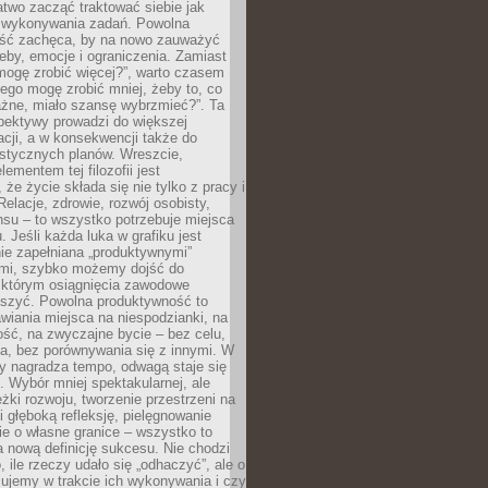
atwo zacząć traktować siebie jak
wykonywania zadań. Powolna
ść zachęca, by na nowo zauważyć
eby, emocje i ograniczenia. Zamiast
mogę zrobić więcej?”, warto czasem
ego mogę zrobić mniej, żeby to, co
żne, miało szansę wybrzmieć?”. Ta
pektywy prowadzi do większej
cji, a w konsekwencji także do
listycznych planów. Wreszcie,
ementem tej filozofii jest
że życie składa się nie tylko z pracy i
Relacje, zdrowie, rozwój osobisty,
su – to wszystko potrzebuje miejsca
. Jeśli każda luka w grafiku jest
ie zapełniana „produktywnymi”
mi, szybko możemy dojść do
którym osiągnięcia zawodowe
eszyć. Powolna produktywność to
wiania miejsca na niespodzianki, na
ść, na zwyczajne bycie – bez celu,
a, bez porównywania się z innymi. W
ry nagradza tempo, odwagą staje się
. Wybór mniej spektakularnej, ale
eżki rozwoju, tworzenie przestrzeni na
 głęboką refleksję, pielęgnowanie
anie o własne granice – wszystko to
a nową definicję sukcesu. Nie chodzi
o, ile rzeczy udało się „odhaczyć”, ale o
czujemy w trakcie ich wykonywania i czy