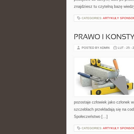
znajdziesz tu czytelną bazę wiedz
CATEGORIES:
ARTYKUŁY SPONS
PRAWO I KONST
POSTED BY ADMIN
LUT - 25 - 
pozostaje człowiek jako członek w
szczeblach przekładają się na cod
Społeczeństwo […]
CATEGORIES:
ARTYKUŁY SPONS