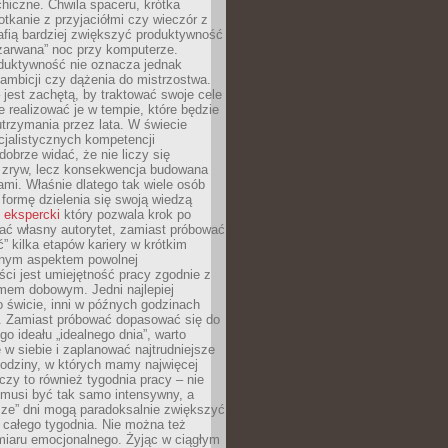
hiczne. Chwila spaceru, krótka
tkanie z przyjaciółmi czy wieczór z
afią bardziej zwiększyć produktywność
„zarwana” noc przy komputerze.
duktywność nie oznacza jednak
 ambicji czy dążenia do mistrzostwa.
 jest zachętą, by traktować swoje cele
e realizować je w tempie, które będzie
trzymania przez lata. W świecie
cjalistycznych kompetencji
dobrze widać, że nie liczy się
 zryw, lecz konsekwencja budowana
mi. Właśnie dlatego tak wiele osób
 formę dzielenia się swoją wiedzą
 ekspercki
który pozwala krok po
ać własny autorytet, zamiast próbować
” kilka etapów kariery w krótkim
otnym aspektem powolnej
ci jest umiejętność pracy zgodnie z
mem dobowym. Jedni najlepiej
o świcie, inni w późnych godzinach
. Zamiast próbować dopasować się do
go ideału „idealnego dnia”, warto
 w siebie i zaplanować najtrudniejsze
godziny, w których mamy najwięcej
yczy to również tygodnia pracy – nie
 musi być tak samo intensywny, a
sze” dni mogą paradoksalnie zwiększyć
 całego tygodnia. Nie można też
iaru emocjonalnego. Żyjąc w ciągłym