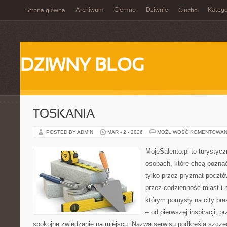
Archiwum
Ciemno
Dziwnie
Katego
Strona główna
Głucho
DZIWNY BLOG
TOSKANIA
POSTED BY ADMIN
MAR - 2 - 2026
MOŻLIWOŚĆ KOMENTOWAN
MojeSalento.pl to turystyc
osobach, które chcą pozna
tylko przez pryzmat pocztó
przez codzienność miast i 
którym pomysły na city bre
– od pierwszej inspiracji, 
spokojne zwiedzanie na miejscu. Nazwa serwisu podkreśla szczeg