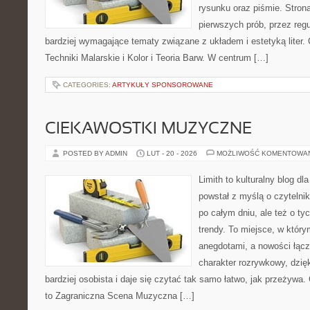
rysunku oraz piśmie. Stron
pierwszych prób, przez regu
bardziej wymagające tematy związane z układem i estetyką liter. 
Techniki Malarskie i Kolor i Teoria Barw. W centrum […]
CATEGORIES:
ARTYKUŁY SPONSOROWANE
CIEKAWOSTKI MUZYCZNE
POSTED BY ADMIN
LUT - 20 - 2026
MOŻLIWOŚĆ KOMENTOWA
Limith to kulturalny blog dl
powstał z myślą o czyteln
po całym dniu, ale też o ty
trendy. To miejsce, w który
anegdotami, a nowości łącz
charakter rozrywkowy, dzię
bardziej osobista i daje się czytać tak samo łatwo, jak przeżywa.
to Zagraniczna Scena Muzyczna […]