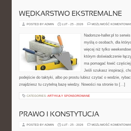
WĘDKARSTWO EKSTREMALNE
POSTED BY ADMIN
LUT - 25 - 2026
MOŻLIWOŚĆ KOMENTOWA
Nadorsze-haller.pl to serwi
myślą o osobach, dla który
więcej niż tylko weekendo
którym doświadczenie łączy
ma pomagać łowić częściej 
Jeśli szukasz inspiracji, 
podejście do taktyki, albo po prostu lubisz czytać o wodzie, rybac
znajdziesz tu czytelną bazę wiedzy. Nowości na stronie to […]
CATEGORIES:
ARTYKUŁY SPONSOROWANE
PRAWO I KONSTYTUCJA
POSTED BY ADMIN
LUT - 25 - 2026
MOŻLIWOŚĆ KOMENTOWA