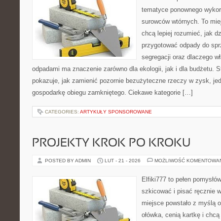
tematyce ponownego wykor
surowców wtórnych. To miejs
chcą lepiej rozumieć, jak d
przygotować odpady do sprz
segregacji oraz dlaczego w
odpadami ma znaczenie zarówno dla ekologii, jak i dla budżetu. S
pokazuje, jak zamienić pozornie bezużyteczne rzeczy w zysk, je
gospodarkę obiegu zamkniętego. Ciekawe kategorie […]
CATEGORIES:
ARTYKUŁY SPONSOROWANE
PROJEKTY KROK PO KROKU
POSTED BY ADMIN
LUT - 21 - 2026
MOŻLIWOŚĆ KOMENTOWA
Elfiki777 to pełen pomysłów
szkicować i pisać ręcznie 
miejsce powstało z myślą o
ołówka, cenią kartkę i chc