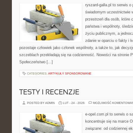
ryszard-galla.pl to serwis o 
świadomym uczestnictwie w
przestrzeń dla osób, które
państwa i wspólnoty, śledz
życiu publicznym, a jedno
zdanie w oparciu o fakty i 
pozostaje człowiek jako członek wspólnoty, a także to, jak decy
szczeblach przekładają się na codzienność. Nowości na stronie Pr
Społeczeństwo […]
CATEGORIES:
ARTYKUŁY SPONSOROWANE
TESTY I RECENZJE
POSTED BY ADMIN
LUT - 24 - 2026
MOŻLIWOŚĆ KOMENTOWA
e-opel.com.pl to serwis o 
koncentruje się na marce Op
związane: od codziennej eks