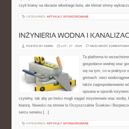
czyli krainy na obcasie włoskiego buta, ale klimat strony wykracz
CATEGORIES:
ARTYKUŁY SPONSOROWANE
INŻYNIERIA WODNA I KANALIZA
POSTED BY ADMIN
LUT - 27 - 2026
MOŻLIWOŚĆ KOMENTOWA
Ta platforma to wszechstro
gospodarce wodnej oraz go
się na tym, co w praktyce o
gminach: sieci wodociągowe
także zagospodarowanie wó
opisana w sposób inżyniers
czytelny, tak aby po treści mogli sięgać inżynierowie oraz osoby,
branżę. Nowości na stronie to Oczyszczalnie Ścieków i Bezpiecz
sercu serwisu […]
CATEGORIES:
ARTYKUŁY SPONSOROWANE