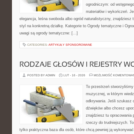
ogrodniczym: od wstępnego 
materiałów i wykończeń. Jeś
elegancja, leśna swoboda albo ogród naturalistyczny, znajdziesz 
styl na konkretną działkę. Kategorie to Ogrody tematyczne i Og
uwagi są ogrody tematyczne: […]
CATEGORIES:
ARTYKUŁY SPONSOROWANE
RODZAJE GŁOSÓW I REJESTRY 
POSTED BY ADMIN
LUT - 16 - 2026
MOŻLIWOŚĆ KOMENTOWA
To przestrzeń stworzyliśmy 
muzycznej, w którym wiedza
odkrywania. Jeśli szukasz c
dźwięków albo chcesz upo
znajdziesz tu opracowania
rzeczy do trudniejszych. To 
tylko praktyczna baza dla osób, które chcą pewniej ją wykonywać