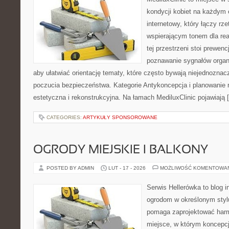
kondycji kobiet na każdym e
internetowy, który łączy rz
wspierającym tonem dla re
tej przestrzeni stoi prewen
poznawanie sygnałów organ
aby ułatwiać orientację tematy, które często bywają niejednoznac
poczucia bezpieczeństwa. Kategorie Antykoncepcja i planowanie r
estetyczna i rekonstrukcyjna. Na łamach MediluxClinic pojawiają 
CATEGORIES:
ARTYKUŁY SPONSOROWANE
OGRODY MIEJSKIE I BALKONY
POSTED BY ADMIN
LUT - 17 - 2026
MOŻLIWOŚĆ KOMENTOWA
Serwis Hellerówka to blog 
ogrodom w określonym styl
pomaga zaprojektować harm
miejsce, w którym koncepcj