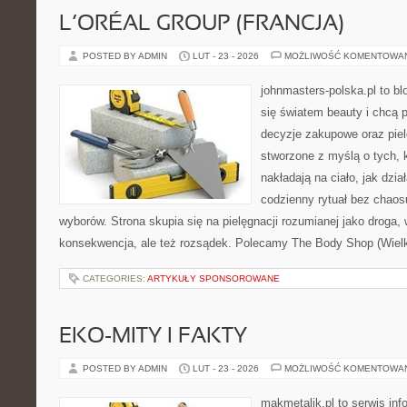
L’ORÉAL GROUP (FRANCJA)
POSTED BY ADMIN
LUT - 23 - 2026
MOŻLIWOŚĆ KOMENTOWA
johnmasters-polska.pl to blo
się światem beauty i chcą 
decyzje zakupowe oraz piel
stworzone z myślą o tych, k
nakładają na ciało, jak dzia
codzienny rytuał bez chao
wyborów. Strona skupia się na pielęgnacji rozumianej jako droga, 
konsekwencja, ale też rozsądek. Polecamy The Body Shop (Wielka
CATEGORIES:
ARTYKUŁY SPONSOROWANE
EKO-MITY I FAKTY
POSTED BY ADMIN
LUT - 23 - 2026
MOŻLIWOŚĆ KOMENTOWA
makmetalik.pl to serwis in