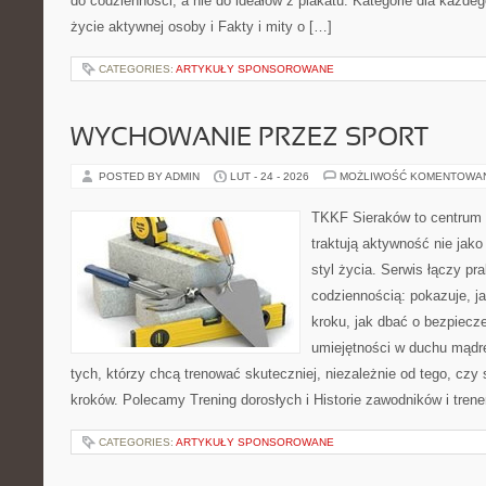
do codzienności, a nie do ideałów z plakatu. Kategorie dla każdego
życie aktywnej osoby i Fakty i mity o […]
CATEGORIES:
ARTYKUŁY SPONSOROWANE
WYCHOWANIE PRZEZ SPORT
POSTED BY ADMIN
LUT - 24 - 2026
MOŻLIWOŚĆ KOMENTOWA
TKKF Sieraków to centrum w
traktują aktywność nie jako
styl życia. Serwis łączy pr
codziennością: pokazuje, j
kroku, jak dbać o bezpiecze
umiejętności w duchu mądre
tych, którzy chcą trenować skuteczniej, niezależnie od tego, czy
kroków. Polecamy Trening dorosłych i Historie zawodników i tren
CATEGORIES:
ARTYKUŁY SPONSOROWANE