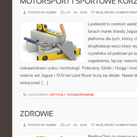
MOTORSPORT I SPORTOWE KORZ
POSTED BY ADMIN
LUT - 19 - 2026
MOŻLIWOŚĆ KOMENTOWA
Landworld to centrum wied
fanach marek brandu Jaguar
platforma dla tych, którzy 
eksploatację wozu klasy wy
czytelnika od podstaw po b
zagadnienia, łącząc warszt
ciekawostkami rynku i technologii. Polecamy Silniki i Osiągi i In
świecie aut Jaguar i SUV-ów Land Rover liczą się detale. Nawet d
wskazywać […]
CATEGORIES:
ARTYKUŁY SPONSOROWANE
ZDROWIE
POSTED BY ADMIN
LUT - 18 - 2026
MOŻLIWOŚĆ KOMENTOWA
MediluxClinic to miejsce w 