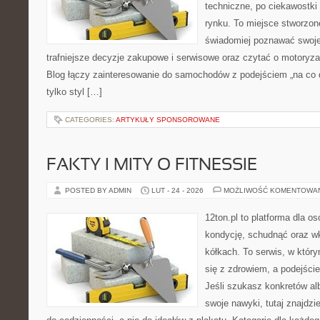
techniczne, po ciekawostki
rynku. To miejsce stworzon
świadomiej poznawać swoj
trafniejsze decyzje zakupowe i serwisowe oraz czytać o motoryza
Blog łączy zainteresowanie do samochodów z podejściem „na co dz
tylko styl […]
CATEGORIES:
ARTYKUŁY SPONSOROWANE
FAKTY I MITY O FITNESSIE
POSTED BY ADMIN
LUT - 24 - 2026
MOŻLIWOŚĆ KOMENTOWA
12ton.pl to platforma dla o
kondycję, schudnąć oraz wk
kółkach. To serwis, w któr
się z zdrowiem, a podejście
Jeśli szukasz konkretów a
swoje nawyki, tutaj znajd