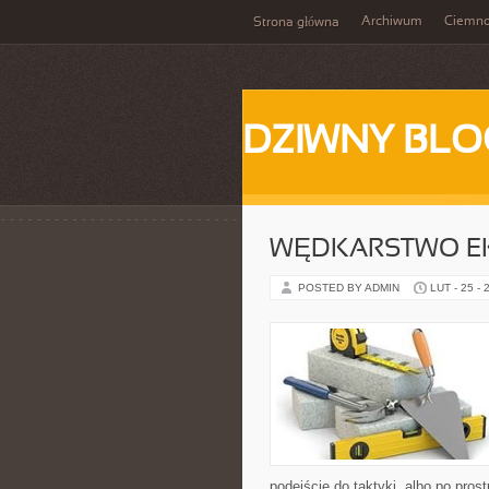
Archiwum
Ciemn
Strona główna
DZIWNY BLO
WĘDKARSTWO E
POSTED BY ADMIN
LUT - 25 - 
podejście do taktyki, albo po pros