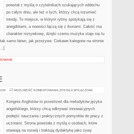
powstał z myślą o czytelnikach szukających oddechu
po całym dniu, ale też o tych, którzy chcą rozumieć
trendy. To miejsce, w którym rytmy spotykają się z
anegdotami, a nowości łączą się z ikonami. Całość ma
charakter rozrywkowy, dzięki czemu muzyka staje się tu
ć tak samo łatwo, jak przeżywa. Ciekawe kategorie na stronie
[…]
OROWANE
E
BŁĘDY
2026
MOŻLIWOŚĆ KOMENTOWANIA
ZOSTAŁA WYŁĄCZONA
JĘZYKOWE
Kongres Anglistów to przestrzeń dla metodyków języka
angielskiego, którzy chcą odkrywać innowacyjnych
podejść nauczania i praktycznych pomysłów do pracy z
uczniami. Strona powstała z myślą o osobach, które
stawiają na rozwój i traktują dydaktykę jako żywy