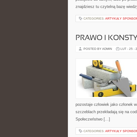
znajdziesz tu czytelną bazę wiedz
CATEGORIES:
ARTYKUŁY SPONS
PRAWO I KONST
POSTED BY ADMIN
LUT - 25 - 
pozostaje człowiek jako członek w
szczeblach przekładają się na cod
Społeczeństwo […]
CATEGORIES:
ARTYKUŁY SPONS