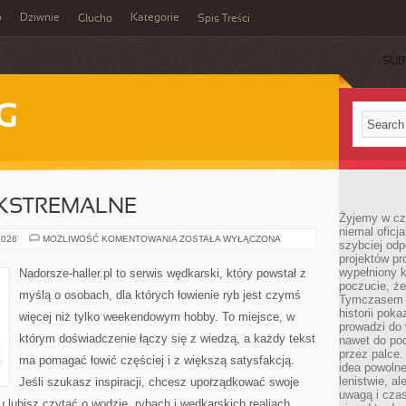
o
Dziwnie
Kategorie
Głucho
Spis Treści
SUB
G
KSTREMALNE
Żyjemy w cz
niemal oficj
WĘDKARSTWO
2026
MOŻLIWOŚĆ KOMENTOWANIA
ZOSTAŁA WYŁĄCZONA
szybciej odp
EKSTREMALNE
projektów pr
wypełniony 
Nadorsze-haller.pl to serwis wędkarski, który powstał z
poczucie, że
myślą o osobach, dla których łowienie ryb jest czymś
Tymczasem c
historii pok
więcej niż tylko weekendowym hobby. To miejsce, w
prowadzi do 
którym doświadczenie łączy się z wiedzą, a każdy tekst
nawet do poc
przez palce.
ma pomagać łowić częściej i z większą satysfakcją.
idea powolne
lenistwie, a
Jeśli szukasz inspiracji, chcesz uporządkować swoje
uwagą i cza
tu lubisz czytać o wodzie, rybach i wędkarskich realiach,