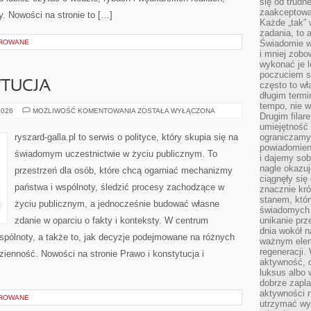
się od trudn
zaakceptowan
y. Nowości na stronie to […]
Każde „tak”
zadania, to 
OROWANE
Świadomie wy
i mniej zobo
wykonać je l
poczuciem s
YTUCJA
często to wła
długim termi
tempo, nie w
PRAWO
2026
MOŻLIWOŚĆ KOMENTOWANIA
ZOSTAŁA WYŁĄCZONA
Drugim filar
I
KONSTYTUCJA
umiejętność 
ryszard-galla.pl to serwis o polityce, który skupia się na
ograniczamy
powiadomien
świadomym uczestnictwie w życiu publicznym. To
i dajemy sob
nagle okazuj
przestrzeń dla osób, które chcą ogarniać mechanizmy
ciągnęły si
państwa i wspólnoty, śledzić procesy zachodzące w
znacznie kró
stanem, któr
życiu publicznym, a jednocześnie budować własne
świadomych w
zdanie w oparciu o fakty i konteksty. W centrum
unikanie prz
dnia wokół 
spólnoty, a także to, jak decyzje podejmowane na różnych
ważnym eleme
regeneracji.
zienność. Nowości na stronie Prawo i konstytucja i
aktywność, 
luksus albo 
dobrze zapla
aktywności 
OROWANE
utrzymać wy