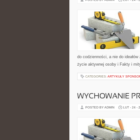
do codzienności, a nie do ideałów 
życie aktywnej osoby i Fakty i mit
CATEGORIES:
ARTYKUŁY SPONS
WYCHOWANIE PR
POSTED BY ADMIN
LUT - 24 - 