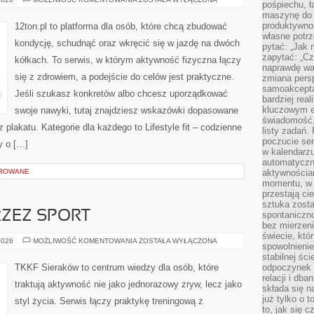
pośpiechu, ł
I
maszynę do 
MITY
O
produktywno
12ton.pl to platforma dla osób, które chcą zbudować
FITNESSIE
własne potrz
kondycję, schudnąć oraz wkręcić się w jazdę na dwóch
pytać: „Jak 
zapytać: „Cz
kółkach. To serwis, w którym aktywność fizyczna łączy
naprawdę wa
się z zdrowiem, a podejście do celów jest praktyczne.
zmiana pers
samoakcepta
Jeśli szukasz konkretów albo chcesz uporządkować
bardziej rea
kluczowym el
swoje nawyki, tutaj znajdziesz wskazówki dopasowane
świadomość, 
z plakatu. Kategorie dla każdego to Lifestyle fit – codzienne
listy zadań. 
poczucie sen
y o […]
w kalendarzu
automatyczn
OROWANE
aktywnościa
momentu, w 
przestają ci
sztuka zosta
ZEZ SPORT
spontaniczno
bez mierzeni
świecie, któ
WYCHOWANIE
2026
MOŻLIWOŚĆ KOMENTOWANIA
ZOSTAŁA WYŁĄCZONA
spowolnienie
PRZEZ
SPORT
stabilnej ści
TKKF Sieraków to centrum wiedzy dla osób, które
odpoczynek i
relacji i db
traktują aktywność nie jako jednorazowy zryw, lecz jako
składa się n
już tylko o t
styl życia. Serwis łączy praktykę treningową z
to, jak się 