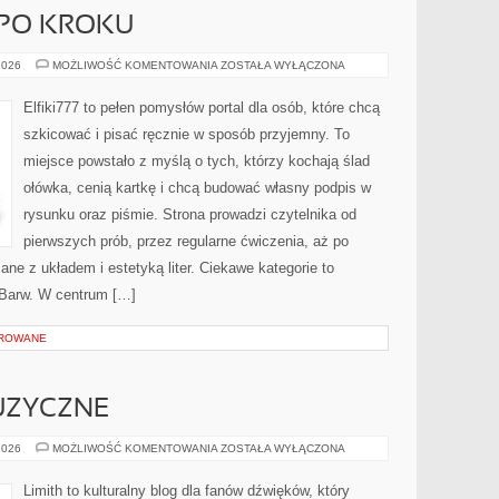
 PO KROKU
PROJEKTY
2026
MOŻLIWOŚĆ KOMENTOWANIA
ZOSTAŁA WYŁĄCZONA
KROK
PO
KROKU
Elfiki777 to pełen pomysłów portal dla osób, które chcą
szkicować i pisać ręcznie w sposób przyjemny. To
miejsce powstało z myślą o tych, którzy kochają ślad
ołówka, cenią kartkę i chcą budować własny podpis w
rysunku oraz piśmie. Strona prowadzi czytelnika od
pierwszych prób, przez regularne ćwiczenia, aż po
ne z układem i estetyką liter. Ciekawe kategorie to
a Barw. W centrum […]
OROWANE
UZYCZNE
CIEKAWOSTKI
2026
MOŻLIWOŚĆ KOMENTOWANIA
ZOSTAŁA WYŁĄCZONA
MUZYCZNE
Limith to kulturalny blog dla fanów dźwięków, który