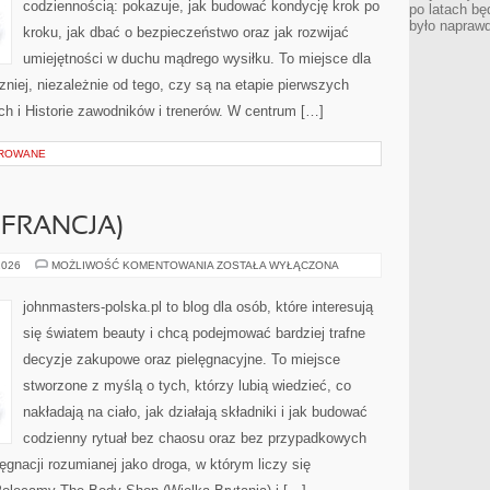
codziennością: pokazuje, jak budować kondycję krok po
po latach bę
było napraw
kroku, jak dbać o bezpieczeństwo oraz jak rozwijać
umiejętności w duchu mądrego wysiłku. To miejsce dla
niej, niezależnie od tego, czy są na etapie pierwszych
h i Historie zawodników i trenerów. W centrum […]
OROWANE
(FRANCJA)
L’ORÉAL
2026
MOŻLIWOŚĆ KOMENTOWANIA
ZOSTAŁA WYŁĄCZONA
GROUP
(FRANCJA)
johnmasters-polska.pl to blog dla osób, które interesują
się światem beauty i chcą podejmować bardziej trafne
decyzje zakupowe oraz pielęgnacyjne. To miejsce
stworzone z myślą o tych, którzy lubią wiedzieć, co
nakładają na ciało, jak działają składniki i jak budować
codzienny rytuał bez chaosu oraz bez przypadkowych
ęgnacji rozumianej jako droga, w którym liczy się