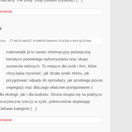
Polecamy The Body Shop (Wielka Brytania) i […]
OROWANE
Y
EKO-
2026
MOŻLIWOŚĆ KOMENTOWANIA
ZOSTAŁA WYŁĄCZONA
MITY
I
FAKTY
makmetalik.pl to serwis informacyjny poświęcony
tematyce ponownego wykorzystania oraz skupu
surowców wtórnych. To miejsce dla osób i firm, które
chcą lepiej rozumieć, jak działa rynek złomu, jak
przygotować odpady do sprzedaży, jak przebiega proces
segregacji oraz dlaczego właściwe postępowanie z
 ekologii, jak i dla budżetu. Strona skupia się na praktyce:
bezużyteczne rzeczy w zysk, jednocześnie wspierając
iekawe kategorie […]
OROWANE