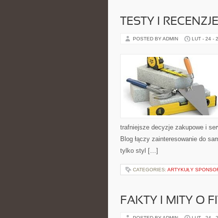
TESTY I RECENZJ
POSTED BY ADMIN
LUT - 24 - 
trafniejsze decyzje zakupowe i se
Blog łączy zainteresowanie do sam
tylko styl […]
CATEGORIES:
ARTYKUŁY SPONS
FAKTY I MITY O F
POSTED BY ADMIN
LUT - 24 - 