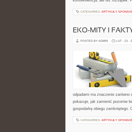
konsekwencja, ale też rozsądek. 
CATEGORIES:
ARTYKUŁY SPONS
EKO-MITY I FAKT
POSTED BY ADMIN
LUT - 23 - 
odpadami ma znaczenie zarówno dla
pokazuje, jak zamienić pozornie 
gospodarkę obiegu zamkniętego. C
CATEGORIES:
ARTYKUŁY SPONS