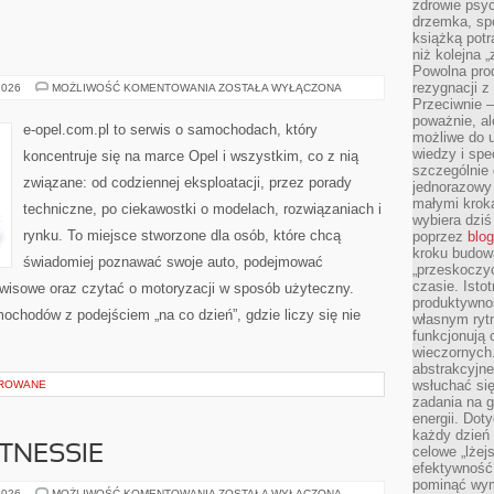
zdrowie psyc
drzemka, spo
książką potr
E
niż kolejna 
Powolna pro
rezygnacji z
TESTY
2026
MOŻLIWOŚĆ KOMENTOWANIA
ZOSTAŁA WYŁĄCZONA
I
Przeciwnie –
RECENZJE
poważnie, al
e-opel.com.pl to serwis o samochodach, który
możliwe do u
wiedzy i spe
koncentruje się na marce Opel i wszystkim, co z nią
szczególnie 
związane: od codziennej eksploatacji, przez porady
jednorazowy
małymi kroka
techniczne, po ciekawostki o modelach, rozwiązaniach i
wybiera dziś
rynku. To miejsce stworzone dla osób, które chcą
poprzez
blog
kroku budow
świadomiej poznawać swoje auto, podejmować
„przeskoczyć
czasie. Ist
rwisowe oraz czytać o motoryzacji w sposób użyteczny.
produktywnoś
ochodów z podejściem „na co dzień”, gdzie liczy się nie
własnym ryt
funkcjonują 
wieczornych
abstrakcyjne
wsłuchać się
OROWANE
zadania na 
energii. Dot
każdy dzień
ITNESSIE
celowe „lżej
efektywność
pominąć wym
FAKTY
2026
MOŻLIWOŚĆ KOMENTOWANIA
ZOSTAŁA WYŁĄCZONA