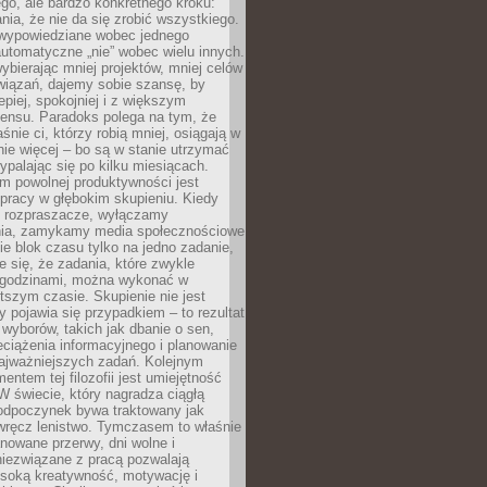
ego, ale bardzo konkretnego kroku:
ia, że nie da się zrobić wszystkiego.
 wypowiedziane wobec jednego
automatyczne „nie” wobec wielu innych.
bierając mniej projektów, mniej celów
wiązań, dajemy sobie szansę, by
epiej, spokojniej i z większym
ensu. Paradoks polega na tym, że
śnie ci, którzy robią mniej, osiągają w
nie więcej – bo są w stanie utrzymać
ypalając się po kilku miesiącach.
em powolnej produktywności jest
pracy w głębokim skupieniu. Kiedy
 rozpraszacze, wyłączamy
ia, zamykamy media społecznościowe
ie blok czasu tylko na jedno zadanie,
e się, że zadania, które zwykle
ę godzinami, można wykonać w
tszym czasie. Skupienie nie jest
y pojawia się przypadkiem – to rezultat
yborów, takich jak dbanie o sen,
eciążenia informacyjnego i planowanie
najważniejszych zadań. Kolejnym
ntem tej filozofii jest umiejętność
 W świecie, który nagradza ciągłą
odpoczynek bywa traktowany jak
wręcz lenistwo. Tymczasem to właśnie
nowane przerwy, dni wolne i
niezwiązane z pracą pozwalają
soką kreatywność, motywację i