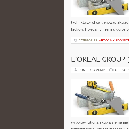
tych, którzy chcą trenować skutecz
kroków. Polecamy Trening dorosłyc
CATEGORIES:
ARTYKUŁY SPONS
L’ORÉAL GROUP 
POSTED BY ADMIN
LUT - 23 - 
wyborów. Strona skupia się na piel