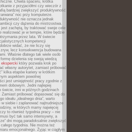
hiczne. Chwila spaceru, krótka
tkanie z przyjaciółmi czy wieczór z
afią bardziej zwiększyć produktywność
„zarwana” noc przy komputerze.
duktywność nie oznacza jednak
 ambicji czy dążenia do mistrzostwa.
 jest zachętą, by traktować swoje cele
e realizować je w tempie, które będzie
trzymania przez lata. W świecie
cjalistycznych kompetencji
dobrze widać, że nie liczy się
 zryw, lecz konsekwencja budowana
mi. Właśnie dlatego tak wiele osób
 formę dzielenia się swoją wiedzą
 ekspercki
który pozwala krok po
ać własny autorytet, zamiast próbować
” kilka etapów kariery w krótkim
otnym aspektem powolnej
ci jest umiejętność pracy zgodnie z
mem dobowym. Jedni najlepiej
o świcie, inni w późnych godzinach
. Zamiast próbować dopasować się do
go ideału „idealnego dnia”, warto
 w siebie i zaplanować najtrudniejsze
godziny, w których mamy najwięcej
yczy to również tygodnia pracy – nie
 musi być tak samo intensywny, a
sze” dni mogą paradoksalnie zwiększyć
 całego tygodnia. Nie można też
iaru emocjonalnego. Żyjąc w ciągłym