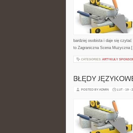
bardziej osobista i daje się czyta
to Zagraniczna Scena Muzyczna 
CATEGORIES:
ARTYKUŁY SPONS
BŁĘDY JĘZYKOW
POSTED BY ADMIN
LUT - 19 - 