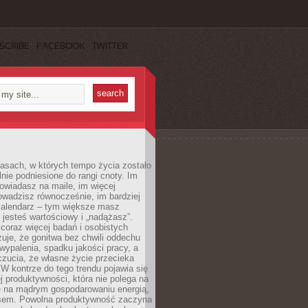
SCRIBE
FACEBOOK
TWITTER
asach, w których tempo życia zostało
alnie podniesione do rangi cnoty. Im
owiadasz na maile, im więcej
owadzisz równocześnie, im bardziej
kalendarz – tym większe masz
 jesteś wartościowy i „nadążasz”.
oraz więcej badań i osobistych
azuje, że gonitwa bez chwili oddechu
wypalenia, spadku jakości pracy, a
zucia, że własne życie przecieka
 W kontrze do tego trendu pojawia się
j produktywności, która nie polega na
le na mądrym gospodarowaniu energią,
sem. Powolna produktywność zaczyna