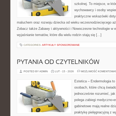
szkolnej. To miejsce, w kt
wychowawcy i osoby wspier
praktyczne wskazówki doty
maluchem oraz rozwoju dziecka od wieku wczesnodziecięcego aż 
Zobacz także Zabawy i aktywności i Nowoczesne technologie w ed
wyjaśnianie tematów, które dla wielu rodzin stają się […]
CATEGORIES:
ARTYKUŁY SPONSOROWANE
PYTANIA OD CZYTELNIKÓW
POSTED BY ADMIN
LUT - 15 - 2026
MOŻLIWOŚĆ KOMENTOWA
Estetica – Endermologia to
osobach, które chcą świado
jednocześnie rozumieć, jak
polega zabiegi medyczno-es
gabinetowe mają realne dzia
praktykę pielęgnacyjną z w