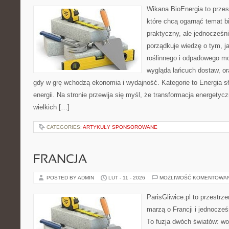
Wikana BioEnergia to przes
które chcą ogarnąć temat b
praktyczny, ale jednocześni
porządkuje wiedzę o tym, 
roślinnego i odpadowego mo
wygląda łańcuch dostaw, o
gdy w grę wchodzą ekonomia i wydajność. Kategorie to Energia 
energii. Na stronie przewija się myśl, że transformacja energetycz
wielkich […]
CATEGORIES:
ARTYKUŁY SPONSOROWANE
FRANCJA
POSTED BY ADMIN
LUT - 11 - 2026
MOŻLIWOŚĆ KOMENTOWA
ParisGliwice.pl to przestrz
marzą o Francji i jednocześn
To fuzja dwóch światów: wo