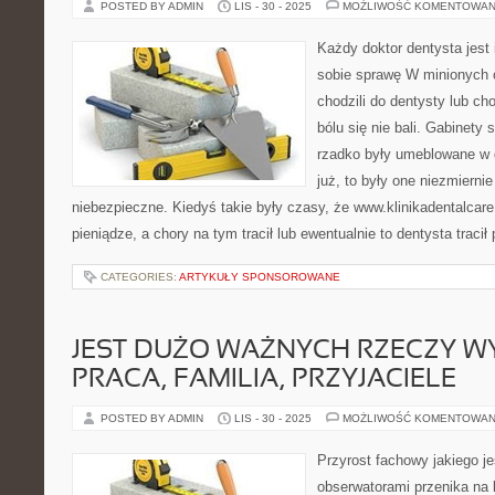
POSTED BY ADMIN
LIS - 30 - 2025
MOŻLIWOŚĆ KOMENTOWAN
Każdy doktor dentysta jest
sobie sprawę W minionych c
chodzili do dentysty lub cho
bólu się nie bali. Gabinety
rzadko były umeblowane w do
już, to były one niezmierni
niebezpieczne. Kiedyś takie były czasy, że www.klinikadentalcar
pieniądze, a chory na tym tracił lub ewentualnie to dentysta traci
CATEGORIES:
ARTYKUŁY SPONSOROWANE
JEST DUŻO WAŻNYCH RZECZY WY
PRACA, FAMILIA, PRZYJACIELE
POSTED BY ADMIN
LIS - 30 - 2025
MOŻLIWOŚĆ KOMENTOWAN
Przyrost fachowy jakiego j
obserwatorami przenika na 