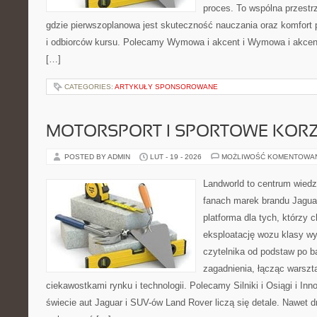
proces. To wspólna przestrz
gdzie pierwszoplanowa jest skuteczność nauczania oraz komfort 
i odbiorców kursu. Polecamy Wymowa i akcent i Wymowa i akcent.
[…]
CATEGORIES:
ARTYKUŁY SPONSOROWANE
MOTORSPORT I SPORTOWE KORZ
POSTED BY ADMIN
LUT - 19 - 2026
MOŻLIWOŚĆ KOMENTOWA
Landworld to centrum wied
fanach marek brandu Jaguar
platforma dla tych, którzy 
eksploatację wozu klasy wy
czytelnika od podstaw po b
zagadnienia, łącząc warszt
ciekawostkami rynku i technologii. Polecamy Silniki i Osiągi i In
świecie aut Jaguar i SUV-ów Land Rover liczą się detale. Nawet d