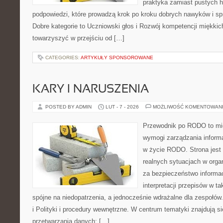
praktyka zamiast pustych h
podpowiedzi, które prowadzą krok po kroku dobrych nawyków i s
Dobre kategorie to Uczniowski głos i Rozwój kompetencji miękkich
towarzyszyć w przejściu od […]
CATEGORIES:
ARTYKUŁY SPONSOROWANE
KARY I NARUSZENIA
POSTED BY ADMIN
LUT - 7 - 2026
MOŻLIWOŚĆ KOMENTOWAN
Przewodnik po RODO to mie
wymogi zarządzania inform
w życie RODO. Strona jest
realnych sytuacjach w orga
za bezpieczeństwo informacji
interpretacji przepisów w ta
spójne na niedopatrzenia, a jednocześnie wdrażalne dla zespołó
i Polityki i procedury wewnętrzne. W centrum tematyki znajdują 
przetwarzania danych: […]