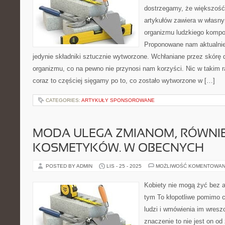
dostrzegamy, że większoś
artykułów zawiera w własny
organizmu ludzkiego komp
Proponowane nam aktualnie
jedynie składniki sztucznie wytworzone. Wchłaniane przez skórę 
organizmu, co na pewno nie przynosi nam korzyści. Nic w takim r
coraz to częściej sięgamy po to, co zostało wytworzone w […]
CATEGORIES:
ARTYKUŁY SPONSOROWANE
MODA ULEGA ZMIANOM, RÓWNIE
KOSMETYKÓW. W OBECNYCH
POSTED BY ADMIN
LIS - 25 - 2025
MOŻLIWOŚĆ KOMENTOWAN
Kobiety nie mogą żyć bez a
tym To kłopotliwe pomimo c
ludzi i wmówienia im wresz
znaczenie to nie jest on o