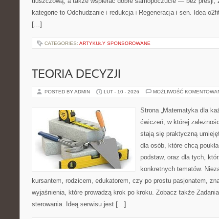
tłuszczową, a także wspierać dobre samopoczucie — bez presji, 
kategorie to Odchudzanie i redukcja i Regeneracja i sen. Idea o2fi
[…]
CATEGORIES:
ARTYKUŁY SPONSOROWANE
TEORIA DECYZJI
POSTED BY ADMIN
LUT - 10 - 2026
MOŻLIWOŚĆ KOMENTOWA
Strona „Matematyka dla każ
ćwiczeń, w której zależnośc
stają się praktyczną umieję
dla osób, które chcą pouk
podstaw, oraz dla tych, któ
konkretnych tematów. Nieza
kursantem, rodzicem, edukatorem, czy po prostu pasjonatem, zna
wyjaśnienia, które prowadzą krok po kroku. Zobacz także Zadania 
sterowania. Ideą serwisu jest […]