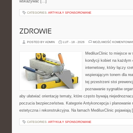
wskazywać […]
CATEGORIES:
ARTYKUŁY SPONSOROWANE
ZDROWIE
POSTED BY ADMIN
LUT - 18 - 2026
MOŻLIWOŚĆ KOMENTOWA
MediluxClinic to miejsce w 
kondycji kobiet na każdym e
internetowy, który łączy rz
wspierającym tonem dla re
tej przestrzeni stoi prewen
poznawanie sygnałów organ
aby ułatwiać orientację tematy, które często bywają niejednoznac
poczucia bezpieczeństwa. Kategorie Antykoncepcja i planowanie r
estetyczna i rekonstrukcyjna. Na łamach MediluxClinic pojawiają 
CATEGORIES:
ARTYKUŁY SPONSOROWANE