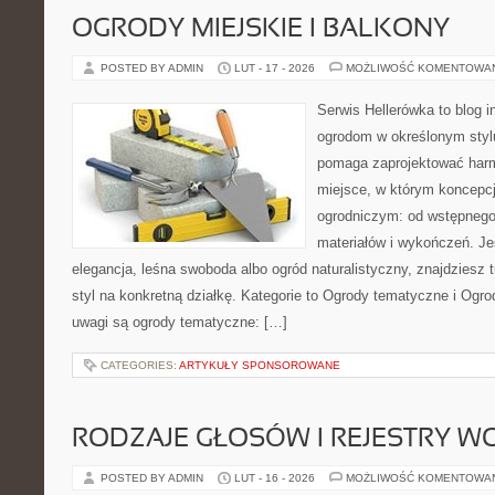
OGRODY MIEJSKIE I BALKONY
POSTED BY ADMIN
LUT - 17 - 2026
MOŻLIWOŚĆ KOMENTOWA
Serwis Hellerówka to blog 
ogrodom w określonym styl
pomaga zaprojektować harm
miejsce, w którym koncepcj
ogrodniczym: od wstępnego 
materiałów i wykończeń. Jeś
elegancja, leśna swoboda albo ogród naturalistyczny, znajdziesz 
styl na konkretną działkę. Kategorie to Ogrody tematyczne i Og
uwagi są ogrody tematyczne: […]
CATEGORIES:
ARTYKUŁY SPONSOROWANE
RODZAJE GŁOSÓW I REJESTRY 
POSTED BY ADMIN
LUT - 16 - 2026
MOŻLIWOŚĆ KOMENTOWA