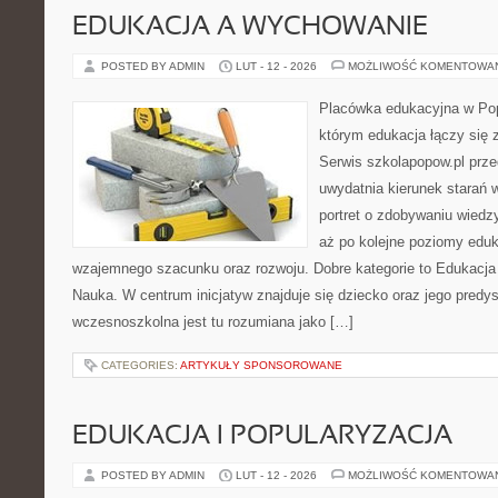
EDUKACJA A WYCHOWANIE
POSTED BY ADMIN
LUT - 12 - 2026
MOŻLIWOŚĆ KOMENTOWA
Placówka edukacyjna w Pop
którym edukacja łączy się
Serwis szkolapopow.pl prze
uwydatnia kierunek starań 
portret o zdobywaniu wiedz
aż po kolejne poziomy edu
wzajemnego szacunku oraz rozwoju. Dobre kategorie to Edukacja
Nauka. W centrum inicjatyw znajduje się dziecko oraz jego predy
wczesnoszkolna jest tu rozumiana jako […]
CATEGORIES:
ARTYKUŁY SPONSOROWANE
EDUKACJA I POPULARYZACJA
POSTED BY ADMIN
LUT - 12 - 2026
MOŻLIWOŚĆ KOMENTOWA