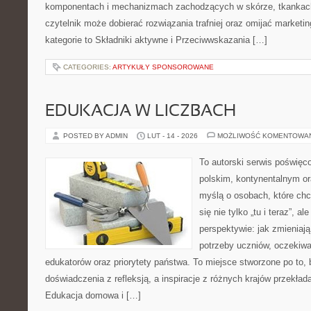
komponentach i mechanizmach zachodzących w skórze, tkankach 
czytelnik może dobierać rozwiązania trafniej oraz omijać marketi
kategorie to Składniki aktywne i Przeciwwskazania […]
CATEGORIES:
ARTYKUŁY SPONSOROWANE
EDUKACJA W LICZBACH
POSTED BY ADMIN
LUT - 14 - 2026
MOŻLIWOŚĆ KOMENTOWA
To autorski serwis poświęc
polskim, kontynentalnym or
myślą o osobach, które chc
się nie tylko „tu i teraz”, a
perspektywie: jak zmieniają
potrzeby uczniów, oczekiwa
edukatorów oraz priorytety państwa. To miejsce stworzone po to, 
doświadczenia z refleksją, a inspiracje z różnych krajów przekła
Edukacja domowa i […]