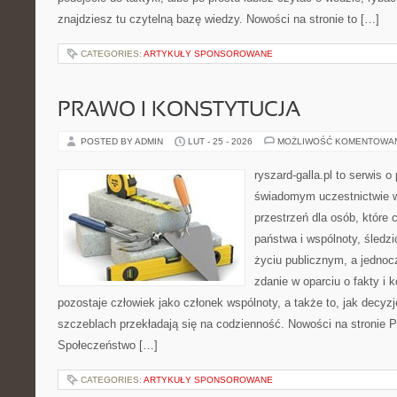
znajdziesz tu czytelną bazę wiedzy. Nowości na stronie to […]
CATEGORIES:
ARTYKUŁY SPONSOROWANE
PRAWO I KONSTYTUCJA
POSTED BY ADMIN
LUT - 25 - 2026
MOŻLIWOŚĆ KOMENTOWA
ryszard-galla.pl to serwis o 
świadomym uczestnictwie w
przestrzeń dla osób, które
państwa i wspólnoty, śledz
życiu publicznym, a jedno
zdanie w oparciu o fakty i 
pozostaje człowiek jako członek wspólnoty, a także to, jak decy
szczeblach przekładają się na codzienność. Nowości na stronie Pr
Społeczeństwo […]
CATEGORIES:
ARTYKUŁY SPONSOROWANE