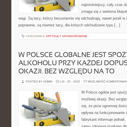
najistotniejszy, cały czas 
zmaga się z wieloma kłopo
wagi. Są tacy, którzy bezustannie się odchudzają, nawet jeżeli w 
poprawnie, są również tacy, dla których odchudzanie typu […]
CATEGORIES:
ARTYKUŁY SPONSOROWANE
W POLSCE GLOBALNE JEST SPO
ALKOHOLU PRZY KAŻDEJ DOPU
OKAZJI. BEZ WZGLĘDU NA TO
POSTED BY ADMIN
LIS - 25 - 2025
MOŻLIWOŚĆ KOMENTOWAN
W Polsce ogólne jest spoży
możliwej okazji. Bez wzgl
się, że picie ogromnej ilośc
wpływa na funkcjonowanie 
fabrykant informuje jednak, 
samo zdrowym trunkiem dla