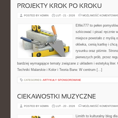
PROJEKTY KROK PO KROKU
POSTED BY ADMIN
LUT - 21 - 2026
MOŻLIWOŚĆ KOMENTOWA
Elfiki777 to pełen pomysłów
szkicować i pisać ręcznie 
miejsce powstało z myślą o
ołówka, cenią kartkę i chc
rysunku oraz piśmie. Stron
pierwszych prób, przez regu
bardziej wymagające tematy związane z układem i estetyką liter. 
Techniki Malarskie i Kolor i Teoria Barw. W centrum […]
CATEGORIES:
ARTYKUŁY SPONSOROWANE
CIEKAWOSTKI MUZYCZNE
POSTED BY ADMIN
LUT - 20 - 2026
MOŻLIWOŚĆ KOMENTOWA
Limith to kulturalny blog dl