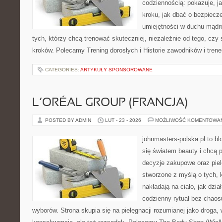
codziennością: pokazuje, j
kroku, jak dbać o bezpiecze
umiejętności w duchu mądre
tych, którzy chcą trenować skuteczniej, niezależnie od tego, czy
kroków. Polecamy Trening dorosłych i Historie zawodników i tren
CATEGORIES:
ARTYKUŁY SPONSOROWANE
L’ORÉAL GROUP (FRANCJA)
POSTED BY ADMIN
LUT - 23 - 2026
MOŻLIWOŚĆ KOMENTOWA
johnmasters-polska.pl to blo
się światem beauty i chcą 
decyzje zakupowe oraz piel
stworzone z myślą o tych, k
nakładają na ciało, jak dzia
codzienny rytuał bez chao
wyborów. Strona skupia się na pielęgnacji rozumianej jako droga, 