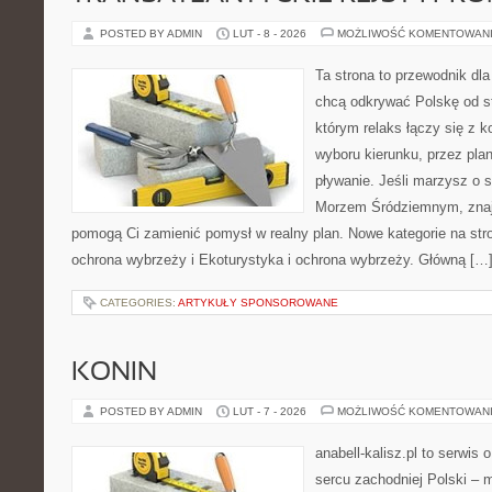
POSTED BY ADMIN
LUT - 8 - 2026
MOŻLIWOŚĆ KOMENTOWAN
Ta strona to przewodnik dla
chcą odkrywać Polskę od st
którym relaks łączy się z 
wyboru kierunku, przez pla
pływanie. Jeśli marzysz o
Morzem Śródziemnym, znajdz
pomogą Ci zamienić pomysł w realny plan. Nowe kategorie na stro
ochrona wybrzeży i Ekoturystyka i ochrona wybrzeży. Główną […
CATEGORIES:
ARTYKUŁY SPONSOROWANE
KONIN
POSTED BY ADMIN
LUT - 7 - 2026
MOŻLIWOŚĆ KOMENTOWAN
anabell-kalisz.pl to serwis
sercu zachodniej Polski – mi