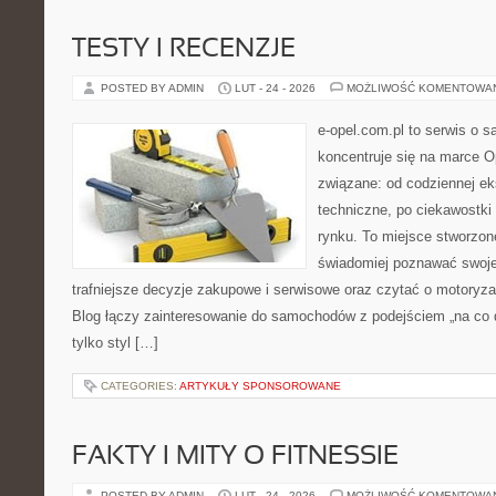
TESTY I RECENZJE
POSTED BY ADMIN
LUT - 24 - 2026
MOŻLIWOŚĆ KOMENTOWA
e-opel.com.pl to serwis o 
koncentruje się na marce Op
związane: od codziennej eks
techniczne, po ciekawostki
rynku. To miejsce stworzon
świadomiej poznawać swoj
trafniejsze decyzje zakupowe i serwisowe oraz czytać o motoryza
Blog łączy zainteresowanie do samochodów z podejściem „na co dz
tylko styl […]
CATEGORIES:
ARTYKUŁY SPONSOROWANE
FAKTY I MITY O FITNESSIE
POSTED BY ADMIN
LUT - 24 - 2026
MOŻLIWOŚĆ KOMENTOWA