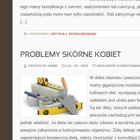
tego mamy komplikacje z sercem, nadciśnieniem lub cukrzycą, p
zawartością sodu może nam tylko zaszkodzić. Sód zatrzymuje wo
[…]
CATEGORIES:
ARTYKUŁY SPONSOROWANE
PROBLEMY SKÓRNE KOBIET
POSTED BY ADMIN
LIS - 25 - 2025
MOŻLIWOŚĆ KOMENTOWAN
W dobie internetu i powsze
mamy gigantyczne możliwo
kultowych diet, występują 
zadaniem jest utrata paru 
Są też diety, których podst
procesów zachodzących we
jednak wiedzieć, że dieta nie zawsze służy zdrowiu a wyraźnie 
poważne zaburzenia w funkcjonowaniu organizmu. Żeby dobrać wł
najważniejsze bezpieczną dietę, należy skorzystać z konsultacji 