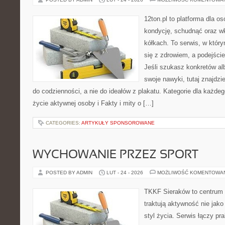
12ton.pl to platforma dla o
kondycję, schudnąć oraz wk
kółkach. To serwis, w któr
się z zdrowiem, a podejście
Jeśli szukasz konkretów a
swoje nawyki, tutaj znajd
do codzienności, a nie do ideałów z plakatu. Kategorie dla każdego
życie aktywnej osoby i Fakty i mity o […]
CATEGORIES:
ARTYKUŁY SPONSOROWANE
WYCHOWANIE PRZEZ SPORT
POSTED BY ADMIN
LUT - 24 - 2026
MOŻLIWOŚĆ KOMENTOWA
TKKF Sieraków to centrum w
traktują aktywność nie jako
styl życia. Serwis łączy pr