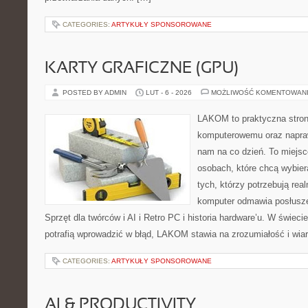
CATEGORIES:
ARTYKUŁY SPONSOROWANE
KARTY GRAFICZNE (GPU)
POSTED BY ADMIN
LUT - 6 - 2026
MOŻLIWOŚĆ KOMENTOWAN
LAKOM to praktyczna stron
komputerowemu oraz napraw
nam na co dzień. To miejsc
osobach, które chcą wybier
tych, którzy potrzebują rea
komputer odmawia posłusze
Sprzęt dla twórców i AI i Retro PC i historia hardware’u. W świec
potrafią wprowadzić w błąd, LAKOM stawia na zrozumiałość i wi
CATEGORIES:
ARTYKUŁY SPONSOROWANE
AI & PRODUCTIVITY