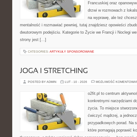
Francuskiej oraz opanowywa
drzwi w rozmowach z lokals
na wyprawę, ale też chces
mentalność i rozmawiać pewniej, tutaj znajdziesz opowieści zbu
dwutorowym podejściu. Kategorie to Życie we Francji i Noclegi we
strony jest […]
CATEGORIES:
ARTYKUŁY SPONSOROWANE
JOGA I STRETCHING
POSTED BY ADMIN
LUT - 10 - 2026
MOŻLIWOŚĆ KOMENTOWA
o2fit.pl to centrum aktywno
konkretnymi narzędziami do
życia. To miejsce stworzon
ćwiczyć mądrzej, a jednocze
przypadkowych porad. Na st
które pomagają poprawić k