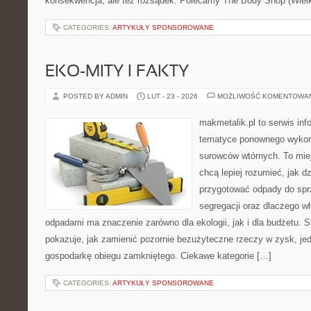
konsekwencja, ale też rozsądek. Polecamy The Body Shop (Wielka
CATEGORIES:
ARTYKUŁY SPONSOROWANE
EKO-MITY I FAKTY
POSTED BY ADMIN
LUT - 23 - 2026
MOŻLIWOŚĆ KOMENTOWA
makmetalik.pl to serwis in
tematyce ponownego wykor
surowców wtórnych. To miejs
chcą lepiej rozumieć, jak d
przygotować odpady do sprz
segregacji oraz dlaczego w
odpadami ma znaczenie zarówno dla ekologii, jak i dla budżetu. S
pokazuje, jak zamienić pozornie bezużyteczne rzeczy w zysk, je
gospodarkę obiegu zamkniętego. Ciekawe kategorie […]
CATEGORIES:
ARTYKUŁY SPONSOROWANE