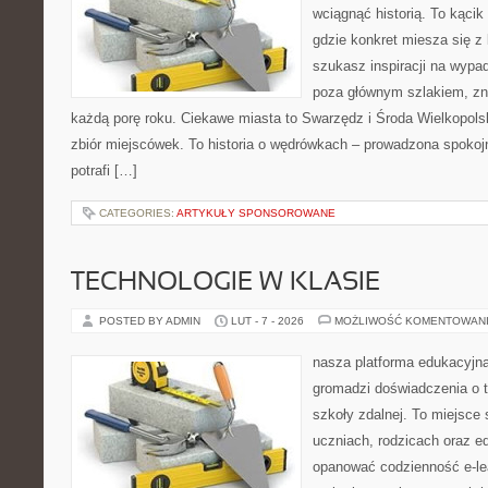
wciągnąć historią. To kącik
gdzie konkret miesza się z 
szukasz inspiracji na wypad
poza głównym szlakiem, zna
każdą porę roku. Ciekawe miasta to Swarzędz i Środa Wielkopolsk
zbiór miejscówek. To historia o wędrówkach – prowadzona spokoj
potrafi […]
CATEGORIES:
ARTYKUŁY SPONSOROWANE
TECHNOLOGIE W KLASIE
POSTED BY ADMIN
LUT - 7 - 2026
MOŻLIWOŚĆ KOMENTOWAN
nasza platforma edukacyjna 
gromadzi doświadczenia o 
szkoły zdalnej. To miejsce
uczniach, rodzicach oraz e
opanować codzienność e-lear