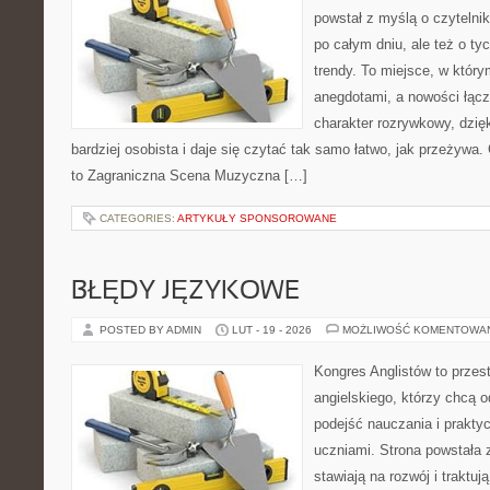
powstał z myślą o czyteln
po całym dniu, ale też o ty
trendy. To miejsce, w który
anegdotami, a nowości łącz
charakter rozrywkowy, dzię
bardziej osobista i daje się czytać tak samo łatwo, jak przeżywa.
to Zagraniczna Scena Muzyczna […]
CATEGORIES:
ARTYKUŁY SPONSOROWANE
BŁĘDY JĘZYKOWE
POSTED BY ADMIN
LUT - 19 - 2026
MOŻLIWOŚĆ KOMENTOWA
Kongres Anglistów to przes
angielskiego, którzy chcą 
podejść nauczania i prakt
uczniami. Strona powstała 
stawiają na rozwój i traktu