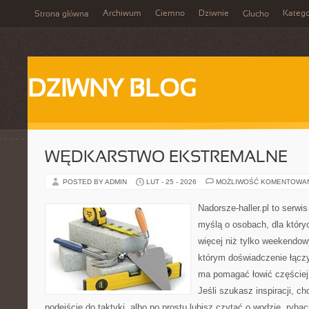
Archiwum
Ciemno
Dziwnie
Katego
Strona główna
Głucho
DZIWNY BLOG
WĘDKARSTWO EKSTREMALNE
POSTED BY ADMIN
LUT - 25 - 2026
MOŻLIWOŚĆ KOMENTOWA
Nadorsze-haller.pl to serwi
myślą o osobach, dla który
więcej niż tylko weekendo
którym doświadczenie łączy
ma pomagać łowić częściej 
Jeśli szukasz inspiracji, 
podejście do taktyki, albo po prostu lubisz czytać o wodzie, rybac