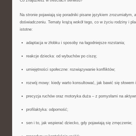
Co znajdziesz w treściach serwisu?
Na stronie pojawiają się poradniki pisane językiem zrozumiałym,
doświadczeniu. Tematy krążą wokół tego, co w życiu rodziny i plac
istotne:
adaptacja w żłobku i sposoby na łagodniejsze rozstania;
reakcje dziecka: od wybuchów po ciszę;
umiejętności społeczne: rozwiązywanie konfliktów;
rozwój mowy: kiedy warto konsultować, jak bawić się słowem 
precyzja ruchów oraz motoryka duża – z pomysłami na aktywn
profilaktyka: odporność;
sen i to, jak wspierać dziecko, gdy pojawiają się zmęczenie;