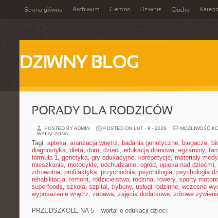
Archiwum
Ciemno
Dziwnie
Katego
Strona główna
Głucho
DZIWNY BLOG
PORADY DLA RODZICÓW
POSTED BY ADMIN
POSTED ON LUT - 9 - 2026
MOŻLIWOŚĆ K
WYŁĄCZONA
Tagi:
apteka
,
aranżacja wnętrz
,
badania genetyczne
,
biegacze
,
bi
diagnostyka
,
dieta
,
dom
,
dzieci
,
edukacja domowa
,
egzaminy
,
far
formuła 1
,
genetyka
,
gry edukacyjne
,
korepetycje
,
materiały med
mieszkanie
,
motocykle
,
odchudzanie
,
ogród
,
opieka nad dziećmi
,
zdrowotna
,
profilaktyka
,
przychodnia
,
psychologia
,
psychologia dz
rehabilitacja
,
remont
,
rodzicielstwo
,
rodzina
,
rowery
,
sporty motor
superfoods
,
szkoła
,
szpital
,
trybuny
,
usługi rodzinne
,
wczesne wy
wyposażenie wnętrz
,
zabawa
,
zajęcia dodatkowe
,
zdrowe żywieni
PRZEDSZKOLE NA 5 – wortal o edukacji dzieci