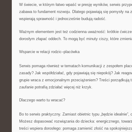
W świecie, w którym łatwo wpaść w presję wyników, serwis przy
zabawa to fundament rozwoju. Dlatego pojawiają się pomysły na 
wspierają sprawność i jednocześnie budują radość.
Ważnym elementem jest też codzienna uważność: krótkie ćwicze
dorosłym złapać oddech. To mogą być minuty ciszy, które zmieni
Wsparcie w relacji rodzic–placówka
Serwis pomaga również w tematach komunikacji z zespołem plac
zasady? Jak współdziałać, gdy pojawiają się niepokój? Jak reago
grupie wraca z emocjonalnym przeciążeniem? Treści porządkują te
zaufanie potrafią zdziałać więcej niż krzyk.
Dlaczego warto tu wracać?
Bo to serwis praktyczny. Zamiast obietnic typu „będzie idealnie”,
Możesz dopasować rozwiązania do dziecka: energicznego, towar
treści wspiera dorosłego: pomaga zamienić złość na spokojniejsz