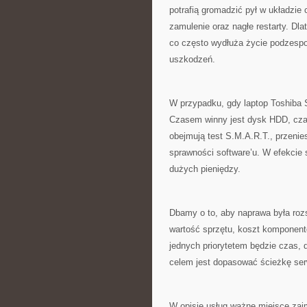
potrafią gromadzić pył w układzie
zamulenie oraz nagłe restarty. Dl
co często wydłuża życie podzespo
uszkodzeń.
W przypadku, gdy laptop Toshiba 
Czasem winny jest dysk HDD, cza
obejmują test S.M.A.R.T., przenie
sprawności software’u. W efekcie
dużych pieniędzy.
Dbamy o to, aby naprawa była roz
wartość sprzętu, koszt komponentó
jednych priorytetem będzie czas, 
celem jest dopasować ścieżkę serwi
W opisie usług ważne miejsce zajm