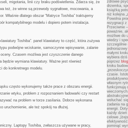
zdrowie psyc
eli, migotania, linii czy braku podświetlenia. Zdarza się, że
drzemka, spo
ywa też, że winne są przewody sygnałowe, mocowania, a
książką potr
niż kolejna 
or. Właśnie dlatego obszar “Matryce Toshiba” traktujemy
Powolna pro
bór kompatybilnego modelu i dopiero potem instalacja.
rezygnacji z
Przeciwnie –
poważnie, al
możliwe do u
wiedzy i spe
klawiatury Toshiba”. panel klawiatury to część, która zużywa
szczególnie 
 typu podwójne wciskanie, samoczynne wpisywanie, zalanie
jednorazowy
małymi kroka
oceny. Czasem możliwa jest czyszczenie danego
wybiera dziś
 będzie wymiana klawiatury. Ważne jest również
poprzez
blog
kroku budow
ci do konkretnego modelu.
„przeskoczyć
czasie. Ist
produktywnoś
własnym ryt
ląsku często wykonujemy także prace z obszaru energii.
funkcjonują 
wieczornych
grzanie wtyku, problem z rozpoznaniem ładowarki czy restart
abstrakcyjne
wsłuchać się
azywać na problem w torze zasilania. Dobrze wykonana
zadania na 
o uruchomienie, ale też spokój na dłużej.
energii. Dot
każdy dzień
celowe „lżej
efektywność
echniczny. Laptopy Toshiba, zwłaszcza używane w pracy,
pominąć wym