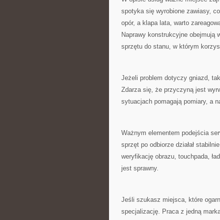
spotyka się wyrobione zawiasy, co
opór, a klapa lata, warto zareago
Naprawy konstrukcyjne obejmują 
sprzętu do stanu, w którym korzys
Jeżeli problem dotyczy gniazd, ta
Zdarza się, że przyczyną jest wy
sytuacjach pomagają pomiary, a na
Ważnym elementem podejścia serwi
sprzęt po odbiorze działał stabil
weryfikację obrazu, touchpada, ład
jest sprawny.
Jeśli szukasz miejsca, które ogar
specjalizację. Praca z jedną mark