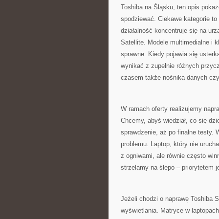
Toshiba na Śląsku, ten opis poka
spodziewać. Ciekawe kategorie to
działalność koncentruje się na urz
Satellite. Modele multimedialne i k
sprawne. Kiedy pojawia się usterk
wynikać z zupełnie różnych przycz
czasem także nośnika danych cz
W ramach oferty realizujemy napra
Chcemy, abyś wiedział, co się dzi
sprawdzenie, aż po finalne testy.
problemu. Laptop, który nie uruc
z ogniwami, ale równie często winn
strzelamy na ślepo – priorytetem j
Jeżeli chodzi o naprawę Toshiba S
wyświetlania. Matryce w laptopach