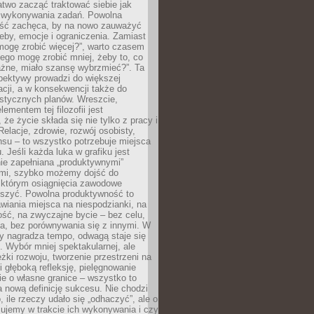
atwo zacząć traktować siebie jak
wykonywania zadań. Powolna
ść zachęca, by na nowo zauważyć
eby, emocje i ograniczenia. Zamiast
mogę zrobić więcej?”, warto czasem
ego mogę zrobić mniej, żeby to, co
żne, miało szansę wybrzmieć?”. Ta
pektywy prowadzi do większej
cji, a w konsekwencji także do
listycznych planów. Wreszcie,
ementem tej filozofii jest
że życie składa się nie tylko z pracy i
Relacje, zdrowie, rozwój osobisty,
su – to wszystko potrzebuje miejsca
. Jeśli każda luka w grafiku jest
ie zapełniana „produktywnymi”
mi, szybko możemy dojść do
którym osiągnięcia zawodowe
eszyć. Powolna produktywność to
wiania miejsca na niespodzianki, na
ść, na zwyczajne bycie – bez celu,
a, bez porównywania się z innymi. W
ry nagradza tempo, odwagą staje się
. Wybór mniej spektakularnej, ale
eżki rozwoju, tworzenie przestrzeni na
 głęboką refleksję, pielęgnowanie
anie o własne granice – wszystko to
a nową definicję sukcesu. Nie chodzi
o, ile rzeczy udało się „odhaczyć”, ale o
czujemy w trakcie ich wykonywania i czy