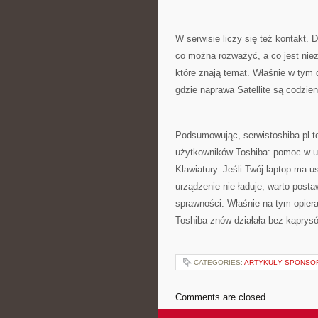
W serwisie liczy się też kontakt. 
co można rozważyć, a co jest niez
które znają temat. Właśnie w tym 
gdzie naprawa Satellite są codzi
Podsumowując, serwistoshiba.pl t
użytkowników Toshiba: pomoc w us
Klawiatury. Jeśli Twój laptop ma u
urządzenie nie ładuje, warto post
sprawności. Właśnie na tym opiera
Toshiba znów działała bez kaprys
CATEGORIES:
ARTYKUŁY SPONS
Comments are closed.