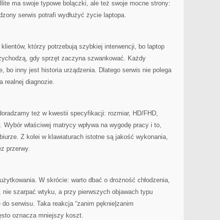
lite ma swoje typowe bolączki, ale też swoje mocne strony:
dzony serwis potrafi wydłużyć życie laptopa.
ientów, którzy potrzebują szybkiej interwencji, bo laptop
 przychodzą, gdy sprzęt zaczyna szwankować. Każdy
, bo inny jest historia urządzenia. Dlatego serwis nie polega
a realnej diagnozie.
oradzamy też w kwestii specyfikacji: rozmiar, HD/FHD,
. Wybór właściwej matrycy wpływa na wygodę pracy i to,
biurze. Z kolei w klawiaturach istotne są jakość wykonania,
ez przerwy.
użytkowania. W skrócie: warto dbać o drożność chłodzenia,
y, nie szarpać wtyku, a przy pierwszych objawach typu
 do serwisu. Taka reakcja “zanim pęknie|zanim
ęsto oznacza mniejszy koszt.