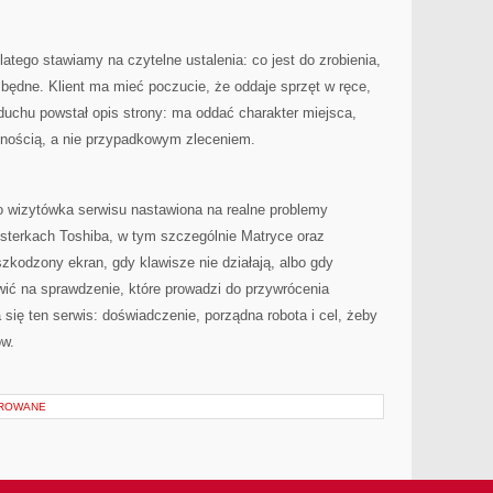
Dlatego stawiamy na czytelne ustalenia: co jest do zrobienia,
będne. Klient ma mieć poczucie, że oddaje sprzęt w ręce,
duchu powstał opis strony: ma oddać charakter miejsca,
ennością, a nie przypadkowym zleceniem.
o wizytówka serwisu nastawiona na realne problemy
terkach Toshiba, w tym szczególnie Matryce oraz
szkodzony ekran, gdy klawisze nie działają, albo gdy
awić na sprawdzenie, które prowadzi do przywrócenia
 się ten serwis: doświadczenie, porządna robota i cel, żeby
ów.
OROWANE