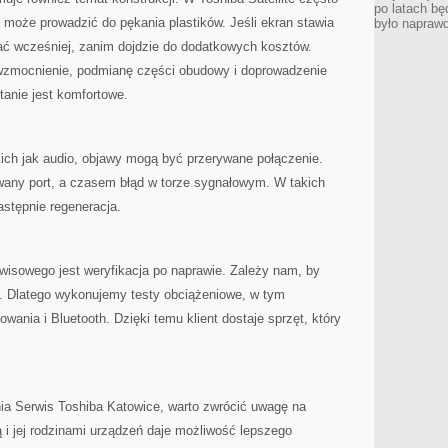
po latach bę
 może prowadzić do pękania plastików. Jeśli ekran stawia
było napraw
wać wcześniej, zanim dojdzie do dodatkowych kosztów.
wzmocnienie, podmianę części obudowy i doprowadzenie
tanie jest komfortowe.
kich jak audio, objawy mogą być przerywane połączenie.
rwany port, a czasem błąd w torze sygnałowym. W takich
stępnie regeneracja.
sowego jest weryfikacja po naprawie. Zależy nam, by
nie. Dlatego wykonujemy testy obciążeniowe, w tym
owania i Bluetooth. Dzięki temu klient dostaje sprzęt, który
nia Serwis Toshiba Katowice, warto zwrócić uwagę na
ą i jej rodzinami urządzeń daje możliwość lepszego