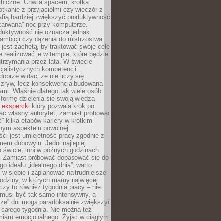
hiczne. Chwila spaceru, krótka
tkanie z przyjaciółmi czy wieczór z
afią bardziej zwiększyć produktywność
„zarwana” noc przy komputerze.
duktywność nie oznacza jednak
 ambicji czy dążenia do mistrzostwa.
 jest zachętą, by traktować swoje cele
e realizować je w tempie, które będzie
trzymania przez lata. W świecie
cjalistycznych kompetencji
dobrze widać, że nie liczy się
 zryw, lecz konsekwencja budowana
mi. Właśnie dlatego tak wiele osób
 formę dzielenia się swoją wiedzą
 ekspercki
który pozwala krok po
ać własny autorytet, zamiast próbować
” kilka etapów kariery w krótkim
otnym aspektem powolnej
ci jest umiejętność pracy zgodnie z
mem dobowym. Jedni najlepiej
o świcie, inni w późnych godzinach
. Zamiast próbować dopasować się do
go ideału „idealnego dnia”, warto
 w siebie i zaplanować najtrudniejsze
godziny, w których mamy najwięcej
yczy to również tygodnia pracy – nie
 musi być tak samo intensywny, a
sze” dni mogą paradoksalnie zwiększyć
 całego tygodnia. Nie można też
iaru emocjonalnego. Żyjąc w ciągłym