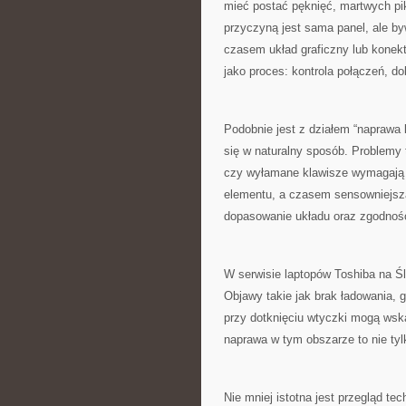
mieć postać pęknięć, martwych piks
przyczyną jest sama panel, ale b
czasem układ graficzny lub konekt
jako proces: kontrola połączeń, do
Podobnie jest z działem “naprawa 
się w naturalny sposób. Problemy
czy wyłamane klawisze wymagają 
elementu, a czasem sensowniejsza
dopasowanie układu oraz zgodnoś
W serwisie laptopów Toshiba na Ś
Objawy takie jak brak ładowania, 
przy dotknięciu wtyczki mogą wsk
naprawa w tym obszarze to nie tylk
Nie mniej istotna jest przegląd t