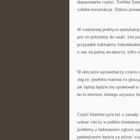
dopasowania części. Toshiba Satel
solidne konstrukcje. Dobrze prowa
W codziennej praktyce spotykamy kl
jest im potrzebny do nauki. Inni
przypadek traktujemy indywidualnie
u nas na jednej recepturze, tylko n
W obszarze wyświetlaczy często d
złącze, powłoka matowa vs glossy
jak laptop będzie się sprawował w 
bo to element, którego używasz b
Część klientów pyta też o zasady 
unikać cieczy w pobliżu klawiatur
problemy z ładowaniem zgłosić się
padnie|zanim będzie za późno” cz