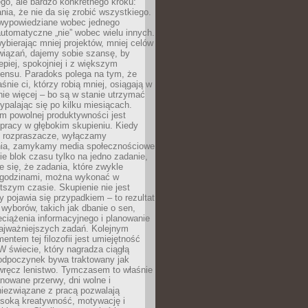
ego, ale bardzo konkretnego kroku:
ia, że nie da się zrobić wszystkiego.
 wypowiedziane wobec jednego
automatyczne „nie” wobec wielu innych.
bierając mniej projektów, mniej celów
wiązań, dajemy sobie szansę, by
epiej, spokojniej i z większym
ensu. Paradoks polega na tym, że
śnie ci, którzy robią mniej, osiągają w
nie więcej – bo są w stanie utrzymać
ypalając się po kilku miesiącach.
em powolnej produktywności jest
pracy w głębokim skupieniu. Kiedy
 rozpraszacze, wyłączamy
ia, zamykamy media społecznościowe
ie blok czasu tylko na jedno zadanie,
e się, że zadania, które zwykle
ę godzinami, można wykonać w
tszym czasie. Skupienie nie jest
y pojawia się przypadkiem – to rezultat
yborów, takich jak dbanie o sen,
eciążenia informacyjnego i planowanie
najważniejszych zadań. Kolejnym
ntem tej filozofii jest umiejętność
 W świecie, który nagradza ciągłą
odpoczynek bywa traktowany jak
wręcz lenistwo. Tymczasem to właśnie
nowane przerwy, dni wolne i
niezwiązane z pracą pozwalają
soką kreatywność, motywację i