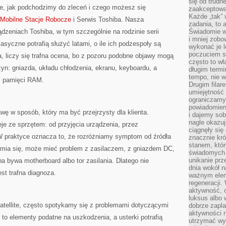
się od trudn
że, jak podchodzimy do zleceń i czego możesz się
zaakceptowan
Każde „tak”
Mobilne Stacje Robocze
i Serwis Toshiba. Nasza
zadania, to 
ądzeniach Toshiba, w tym szczególnie na rodzinie serii
Świadomie wy
i mniej zobo
lasyczne potrafią służyć latami, o ile ich podzespoły są
wykonać je l
poczuciem s
a, liczy się trafna ocena, bo z pozoru podobne objawy mogą
często to wła
yn: gniazda, układu chłodzenia, ekranu, keyboardu, a
długim termi
tempo, nie w
y pamięci RAM.
Drugim filar
umiejętność 
ograniczamy
powiadomien
wę w sposób, który ma być przejrzysty dla klienta.
i dajemy sob
nagle okazuj
eje ze sprzętem: od przyjęcia urządzenia, przez
ciągnęły si
 W praktyce oznacza to, że rozróżniamy symptom od źródła
znacznie kró
stanem, któr
hamia się, może mieć problem z zasilaczem, z gniazdem DC,
świadomych w
unikanie prz
a bywa motherboard albo tor zasilania. Dlatego nie
dnia wokół 
est trafna diagnoza.
ważnym eleme
regeneracji.
aktywność, 
luksus albo 
atellite, często spotykamy się z problemami dotyczącymi
dobrze zapla
aktywności 
 to elementy podatne na uszkodzenia, a usterki potrafią
utrzymać wy