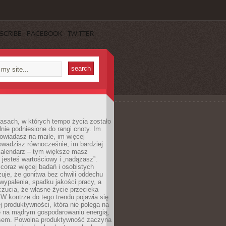
SCRIBE
FACEBOOK
TWITTER
asach, w których tempo życia zostało
alnie podniesione do rangi cnoty. Im
owiadasz na maile, im więcej
owadzisz równocześnie, im bardziej
kalendarz – tym większe masz
 jesteś wartościowy i „nadążasz”.
oraz więcej badań i osobistych
azuje, że gonitwa bez chwili oddechu
wypalenia, spadku jakości pracy, a
zucia, że własne życie przecieka
 W kontrze do tego trendu pojawia się
j produktywności, która nie polega na
le na mądrym gospodarowaniu energią,
sem. Powolna produktywność zaczyna