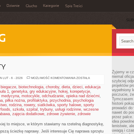
o
Dziwnie
Kategorie
Głucho
Spis Treści
SUB
G
TY
Żyjemy w cz
niemal oficj
AI
 LUT - 6 - 2026
MOŻLIWOŚĆ KOMENTOWANIA
ZOSTAŁA
szybciej odp
&
PRODUCTIVITY
projektów pr
,
biegacze
,
biotechnologia
,
choroby
,
dieta
,
dzieci
,
edukacja
wypełniony 
uła 1
,
genetyka
,
gry edukacyjne
,
hokej
,
korepetycje
,
poczucie, że
,
medycyna
,
motocykle
,
odchudzanie
,
opieka nad dziećmi
,
Tymczasem c
na
,
piłka nożna
,
profilaktyka
,
przychodnia
,
psychologia
historii pok
stwo
,
rodzina
,
rowery
,
siatkówka
,
sporty halowe
,
sporty
prowadzi do 
rfoods
,
szkoła
,
szpital
,
trybuny
,
usługi rodzinne
,
wczesne
nawet do poc
abawa
,
zajęcia dodatkowe
,
zdrowe żywienie
,
zdrowie
przez palce.
idea powolne
kiej to miejsce, w którym stawiamy na rzetelną diagnostykę,
lenistwie, a
uwagą i cza
pszą ścieżkę naprawy. Jeśli interesuje Cię naprawa sprzętu