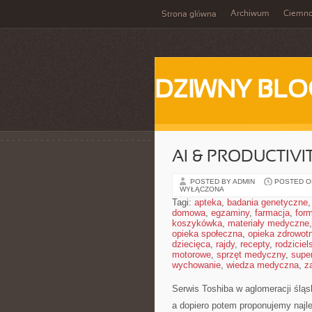
Archiwum
Ciemn
Strona główna
DZIWNY BLO
AI & PRODUCTIVI
POSTED BY ADMIN
POSTED ON
WYŁĄCZONA
Tagi:
apteka
,
badania genetyczne
domowa
,
egzaminy
,
farmacja
,
form
koszykówka
,
materiały medyczne
opieka społeczna
,
opieka zdrowot
dziecięca
,
rajdy
,
recepty
,
rodziciel
motorowe
,
sprzęt medyczny
,
supe
wychowanie
,
wiedza medyczna
,
z
Serwis Toshiba w aglomeracji śląs
a dopiero potem proponujemy najle