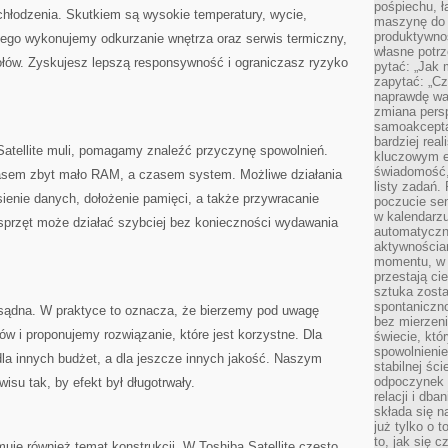
pośpiechu, ł
 chłodzenia. Skutkiem są wysokie temperatury, wycie,
maszynę do 
produktywno
atego wykonujemy odkurzanie wnętrza oraz serwis termiczny,
własne potrz
łów. Zyskujesz lepszą responsywność i ograniczasz ryzyko
pytać: „Jak 
zapytać: „Cz
naprawdę wa
zmiana pers
samoakcepta
bardziej rea
Satellite muli, pomagamy znaleźć przyczynę spowolnień.
kluczowym el
świadomość, 
sem zbyt mało RAM, a czasem system. Możliwe działania
listy zadań. 
sienie danych, dołożenie pamięci, a także przywracanie
poczucie sen
w kalendarzu
 sprzęt może działać szybciej bez konieczności wydawania
automatyczn
aktywnościa
momentu, w 
przestają ci
sztuka zosta
spontaniczno
sądna. W praktyce to oznacza, że bierzemy pod uwagę
bez mierzeni
w i proponujemy rozwiązanie, które jest korzystne. Dla
świecie, któ
spowolnienie
dla innych budżet, a dla jeszcze innych jakość. Naszym
stabilnej ści
odpoczynek i
su tak, by efekt był długotrwały.
relacji i db
składa się n
już tylko o t
to, jak się 
uje również temat konstrukcji. W Toshiba Satellite często