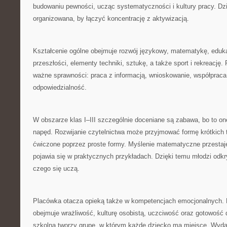
budowaniu pewności, ucząc systematyczności i kultury pracy. Dzi
organizowana, by łączyć koncentrację z aktywizacją.
Kształcenie ogólne obejmuje rozwój językowy, matematykę, eduka
przeszłości, elementy techniki, sztukę, a także sport i rekreację.
ważne sprawności: praca z informacją, wnioskowanie, współpraca
odpowiedzialność.
W obszarze klas I–III szczególnie doceniane są zabawa, bo to o
napęd. Rozwijanie czytelnictwa może przyjmować formę krótkich te
ćwiczone poprzez proste formy. Myślenie matematyczne przestaje
pojawia się w praktycznych przykładach. Dzięki temu młodzi odk
czego się uczą.
Placówka otacza opieką także w kompetencjach emocjonalnych. 
obejmuje wrażliwość, kulturę osobistą, uczciwość oraz gotowość
szkolna tworzy grupę, w którym każde dziecko ma miejsce. Wyda