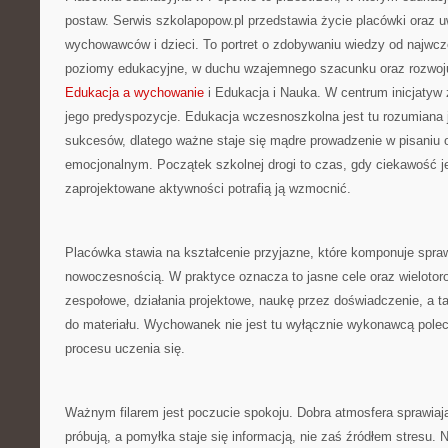
postaw. Serwis szkolapopow.pl przedstawia życie placówki oraz u
wychowawców i dzieci. To portret o zdobywaniu wiedzy od najwcze
poziomy edukacyjne, w duchu wzajemnego szacunku oraz rozwoju.
Edukacja a wychowanie
i Edukacja i Nauka. W centrum inicjatyw 
jego predyspozycje. Edukacja wczesnoszkolna jest tu rozumiana 
sukcesów, dlatego ważne staje się mądre prowadzenie w pisaniu 
emocjonalnym. Początek szkolnej drogi to czas, gdy ciekawość j
zaprojektowane aktywności potrafią ją wzmocnić.
Placówka stawia na kształcenie przyjazne, które komponuje spr
nowoczesnością. W praktyce oznacza to jasne cele oraz wielotoro
zespołowe, działania projektowe, naukę przez doświadczenie, a 
do materiału. Wychowanek nie jest tu wyłącznie wykonawcą polec
procesu uczenia się.
Ważnym filarem jest poczucie spokoju. Dobra atmosfera sprawiają, 
próbują, a pomyłka staje się informacją, nie zaś źródłem stresu. 