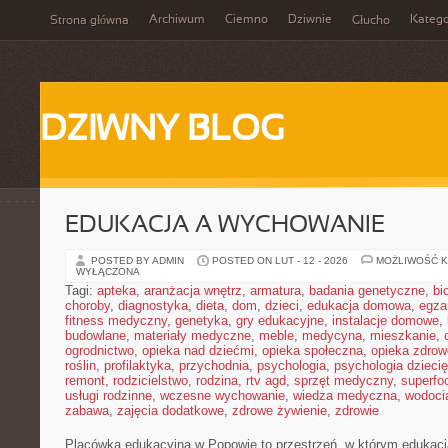
Archiwum
Ciemno
Dziwnie
Katego
Strona główna
Głucho
DZIWNY BLOG
EDUKACJA A WYCHOWANIE
POSTED BY ADMIN
POSTED ON LUT - 12 - 2026
MOŻLIWOŚĆ 
WYŁĄCZONA
Tagi:
apteka
,
aranżacja wnętrz
,
armatura
,
badania genetyczne
,
bi
choroby
,
diagnostyka
,
dieta
,
dom
,
dzieci
,
edukacja domowa
,
egza
fitness medyczny
,
genetyka
,
gry edukacyjne
,
instalacje domowe
,
budowlane
,
materiały medyczne
,
meble
,
medycyna
,
mieszkanie
,
ogrodnictwo
,
opieka nad dziećmi
,
opieka społeczna
,
opieka zdrow
roślin
,
profilaktyka
,
przychodnia
,
psychologia
,
psychologia dzieci
remont
,
rodzicielstwo
,
rodzina
,
rtv agd
,
sprzęt medyczny
,
superfo
usługi rodzinne
,
wczesne wychowanie
,
wiedza medyczna
,
wodoci
zabawa
,
zajęcia dodatkowe
,
zdrowe żywienie
,
zdrowie
Placówka edukacyjna w Popowie to przestrzeń, w którym edukacj