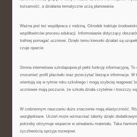
tożsamość, a działania tematyczne uczą planowania.
Ważna jest też współpraca z rodziną. Ośrodek traktuje środowisk
współtwórców procesu edukacji. Informowanie dotyczący obsza
trafniej pomagać uczniowi. Dzięki temu kierunki działań są uzupe
czuje oparcie.
Strona internetowa szkolapopow.pl pełni funkcję informacyjną. T
zrozumieć profil placówki oraz przeczytać bieżące informacje. W t
orientują się w rytmie roku szkolnego i mogą szybciej reagować l
uczniowie mają poczucie, że szkoła działa czytelnie i troszczy si
W codziennym nauczaniu duże znaczenie mają elastyczność. Ró
uwzględniane. Uczeń może wzmacniać talenty dzięki dodatkowym
potrzeby otrzymuje wsparcie w utrwalaniu materiału. Taka harmo
życzliwością sprzyja rozwojowi.