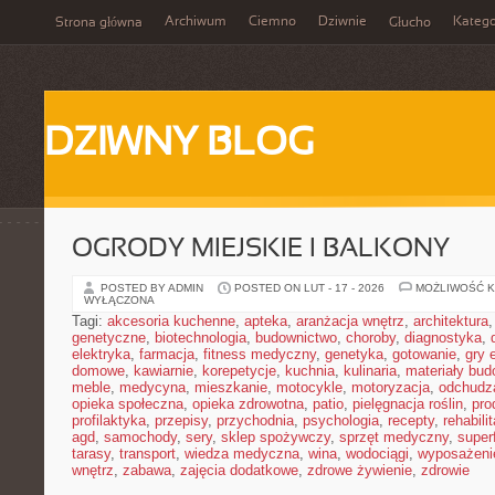
Archiwum
Ciemno
Dziwnie
Katego
Strona główna
Głucho
DZIWNY BLOG
OGRODY MIEJSKIE I BALKONY
POSTED BY ADMIN
POSTED ON LUT - 17 - 2026
MOŻLIWOŚĆ 
WYŁĄCZONA
Tagi:
akcesoria kuchenne
,
apteka
,
aranżacja wnętrz
,
architektura
genetyczne
,
biotechnologia
,
budownictwo
,
choroby
,
diagnostyka
,
elektryka
,
farmacja
,
fitness medyczny
,
genetyka
,
gotowanie
,
gry 
domowe
,
kawiarnie
,
korepetycje
,
kuchnia
,
kulinaria
,
materiały bud
meble
,
medycyna
,
mieszkanie
,
motocykle
,
motoryzacja
,
odchudz
opieka społeczna
,
opieka zdrowotna
,
patio
,
pielęgnacja roślin
,
pro
profilaktyka
,
przepisy
,
przychodnia
,
psychologia
,
recepty
,
rehabili
agd
,
samochody
,
sery
,
sklep spożywczy
,
sprzęt medyczny
,
super
tarasy
,
transport
,
wiedza medyczna
,
wina
,
wodociągi
,
wyposażeni
wnętrz
,
zabawa
,
zajęcia dodatkowe
,
zdrowe żywienie
,
zdrowie