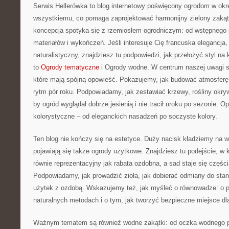
Serwis Hellerówka to blog internetowy poświęcony ogrodom w okr
wszystkiemu, co pomaga zaprojektować harmonijny zielony zakąt
koncepcja spotyka się z rzemiosłem ogrodniczym: od wstępnego p
materiałów i wykończeń. Jeśli interesuje Cię francuska elegancja
naturalistyczny, znajdziesz tu podpowiedzi, jak przełożyć styl na 
to
Ogrody tematyczne
i Ogrody wodne. W centrum naszej uwagi s
które mają spójną opowieść. Pokazujemy, jak budować atmosferę 
rytm pór roku. Podpowiadamy, jak zestawiać krzewy, rośliny okry
by ogród wyglądał dobrze jesienią i nie tracił uroku po sezonie. 
kolorystyczne – od eleganckich nasadzeń po soczyste kolory.
Ten blog nie kończy się na estetyce. Duży nacisk kładziemy na w
pojawiają się także ogrody użytkowe. Znajdziesz tu podejście, 
równie reprezentacyjny jak rabata ozdobna, a sad staje się częśc
Podpowiadamy, jak prowadzić zioła, jak dobierać odmiany do stan
użytek z ozdobą. Wskazujemy też, jak myśleć o równowadze: o 
naturalnych metodach i o tym, jak tworzyć bezpieczne miejsce dla 
Ważnym tematem są również wodne zakątki: od oczka wodnego po 