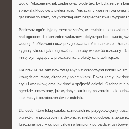
wody. Pokazujemy, jak zaplanować wodę tak, by była sercem kom
sprawiała kłopotów z pielęgnacją. Poruszamy kwestie równowagi b
gatunków do strefy przybrzeżnej oraz bezpieczeństwa i wygody u
Ponieważ ogród żyje rytmem sezonów, w serwisie mocno wybrzmi
nad ogrodem. To konkretne wskazówki dotyczące formowania, wz
wodnej, ściółkowania oraz przygotowania roślin na suszę. Tłuma
sygnały stresu i jak reagować na choroby w sposób rozsądny. Dzi
mniej wymagający w prowadzeniu, a efekty są stabilniejsze.
Nie brakuje też tematów związanych z ogrodowymi konstrukcjami:
krawędziami rabat, altaną czy pojemnikami. Pokazujemy, jak dob
stylu i warunków, oraz jak dbać o spójność całości. Osobne miejs
ogrodzie: omawiamy, jak wydobyć struktury po zmroku, jak budo
i jak łączyć bezpieczeństwo z estetyką.
Dla osób, które lubią działać samodzielnie, przygotowujemy treś
projekty. To propozycje na dekoracje, meble ogrodowe, a także r
funkcjonalność – od pomysłów na lampiony po bardziej użytkowe 