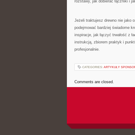
rozstawy, jak dobierać łączniki i
Jeżeli traktujesz drewno nie jako 
podejmować bardziej świadome kroki
inspiracje, jak łączyć trwałość z
instrukcją, zbiorem praktyk i pun
profesjonalnie.
CATEGORIES:
ARTYKUŁY SPONS
Comments are closed.