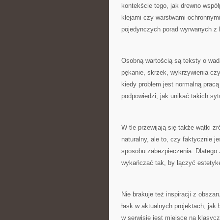
kontekście tego, jak drewno współp
klejami czy warstwami ochronnymi
pojedynczych porad wyrwanych z 
Osobną wartością są teksty o wad
pękanie, skrzek, wykrzywienia czy
kiedy problem jest normalną pracą
podpowiedzi, jak unikać takich syt
W tle przewijają się także wątki 
naturalny, ale to, czy faktycznie 
sposobu zabezpieczenia. Dlatego z
wykańczać tak, by łączyć estetyk
Nie brakuje też inspiracji z obsz
łask w aktualnych projektach, jak
w serwisie jest miejsce na klasyc