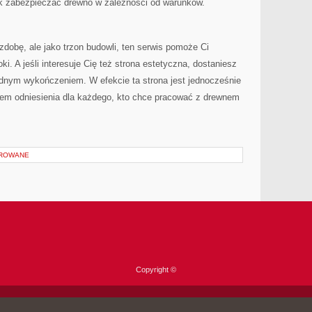
 jak zabezpieczać drewno w zależności od warunków.
ozdobę, ale jako trzon budowli, ten serwis pomoże Ci
. A jeśli interesuje Cię też strona estetyczna, dostaniesz
 ładnym wykończeniem. W efekcie ta strona jest jednocześnie
ktem odniesienia dla każdego, kto chce pracować z drewnem
OROWANE
Copyright ©