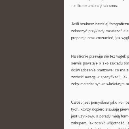
– o ile rozumie się ich sens.
Jeśli szukasz bardziej fotograficz
zobaczyć przykłady rozwiązań ciesi
proporcje oraz zrozumieć, jak wy
Na stronie przewija się też wątek
serwis powstaje blisko zakładu obró
doświadczenie branżowe: co ma zn
zwrócić uwagę w specyfikacji, jak
żeby materiał był we właściwym 
Całość jest pomyślana jako komp
tych, którzy dopiero stawiają pier
jest użytkowy, a porady mają for
zakupem, jak ocenić wilgotność, j