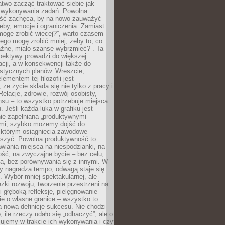
atwo zacząć traktować siebie jak
wykonywania zadań. Powolna
ść zachęca, by na nowo zauważyć
eby, emocje i ograniczenia. Zamiast
mogę zrobić więcej?”, warto czasem
ego mogę zrobić mniej, żeby to, co
żne, miało szansę wybrzmieć?”. Ta
pektywy prowadzi do większej
cji, a w konsekwencji także do
listycznych planów. Wreszcie,
ementem tej filozofii jest
że życie składa się nie tylko z pracy i
Relacje, zdrowie, rozwój osobisty,
su – to wszystko potrzebuje miejsca
. Jeśli każda luka w grafiku jest
ie zapełniana „produktywnymi”
mi, szybko możemy dojść do
którym osiągnięcia zawodowe
eszyć. Powolna produktywność to
wiania miejsca na niespodzianki, na
ść, na zwyczajne bycie – bez celu,
a, bez porównywania się z innymi. W
ry nagradza tempo, odwagą staje się
. Wybór mniej spektakularnej, ale
eżki rozwoju, tworzenie przestrzeni na
 głęboką refleksję, pielęgnowanie
anie o własne granice – wszystko to
a nową definicję sukcesu. Nie chodzi
o, ile rzeczy udało się „odhaczyć”, ale o
czujemy w trakcie ich wykonywania i czy