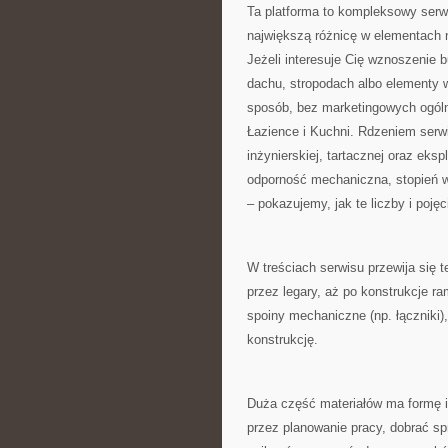
Ta platforma to kompleksowy serw
największą różnicę w elementach
Jeżeli interesuje Cię wznoszenie 
dachu, stropodach albo elementy 
sposób, bez marketingowych ogól
Łazience i Kuchni. Rdzeniem serwi
inżynierskiej, tartacznej oraz eks
odporność mechaniczna, stopień wy
– pokazujemy, jak te liczby i poję
W treściach serwisu przewija się 
przez legary, aż po konstrukcje r
spoiny mechaniczne (np. łączniki),
konstrukcję.
Duża część materiałów ma formę in
przez planowanie pracy, dobrać sp