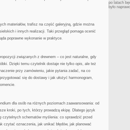
po latach bę
było napraw
nych materiałów, trafisz na część galeryjną, gdzie można
elskich i innych realizacji. Taki przegląd pomaga ocenić
gląda poprawne wykonanie w praktyce.
 propozycji związanych z drewnem – co jest naturalne, gdy
bki. Dzięki temu czytelnik dostaje nie tylko opis, ale też
aczenie przy zamówieniu, jakie pytania zadać, na co
 przygotować się do dostawy i jak ułożyć harmonogram,
momencie.
endium dla osób na różnych poziomach zaawansowania: od
wsze kroki, po tych, którzy prowadzą ekipę. Dlatego język
mę czytelnych schematów myślenia: co sprawdzić przed
ak czytać oznaczenia, jak unikać błędów, jak planować