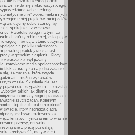
ego, ale bardzo konkretnego kroku:
ia, że nie da się zrobić wszystkiego.
 wypowiedziane wobec jednego
automatyczne „nie” wobec wielu innych.
bierając mniej projektów, mniej celów
wiązań, dajemy sobie szansę, by
epiej, spokojniej i z większym
ensu. Paradoks polega na tym, że
śnie ci, którzy robią mniej, osiągają w
nie więcej – bo są w stanie utrzymać
ypalając się po kilku miesiącach.
em powolnej produktywności jest
pracy w głębokim skupieniu. Kiedy
 rozpraszacze, wyłączamy
ia, zamykamy media społecznościowe
ie blok czasu tylko na jedno zadanie,
e się, że zadania, które zwykle
ę godzinami, można wykonać w
tszym czasie. Skupienie nie jest
y pojawia się przypadkiem – to rezultat
yborów, takich jak dbanie o sen,
eciążenia informacyjnego i planowanie
najważniejszych zadań. Kolejnym
ntem tej filozofii jest umiejętność
 W świecie, który nagradza ciągłą
odpoczynek bywa traktowany jak
wręcz lenistwo. Tymczasem to właśnie
nowane przerwy, dni wolne i
niezwiązane z pracą pozwalają
soką kreatywność, motywację i