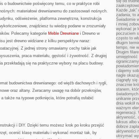
się od trudn
is o budownictwie poświęcony temu, co w praktyce robi
zaakceptowan
Każde „tak”
 nośnych: materiałowi drewnianemu do zastosowań nośnych.
zadania, to 
budynku, odświeżenie, platforma zewnętrzna, konstrukcja
Świadomie wy
i mniej zobo
wykończeniowe, znajdziesz tu wiedzę podane w zrozumiały
wykonać je l
ników. Polecamy kategorie
Meble Drewniane
i Drewno w
poczuciem s
często to wła
su jest drewno widziane z kilku perspektyw naraz:
długim termi
tempo, nie w
ploatacyjnej. Z jednej strony omawiamy cechy takie jak
Drugim filar
suszenia, praca materiału, gęstość i żywotność. Z drugiej
umiejętność 
ograniczamy
cia przekładają się na praktyczne wybory na placu budowy.
powiadomien
i dajemy sob
nagle okazuj
ciągnęły si
temat budownictwa drewnianego: od więźb dachowych i rygli,
znacznie kró
stanem, któr
amowe oraz altany. Zwracamy uwagę na dobór przekrojów,
świadomych w
 a także na typowe potknięcia, które potrafią osłabić
unikanie prz
dnia wokół 
ważnym eleme
regeneracji.
aktywność, 
luksus albo 
strukcji i DIY. Dzięki temu możesz krok po kroku przejść
dobrze zapla
aktywności 
rzęt, ocenić klasę materiału i wykonać montaż tak, by
utrzymać wy