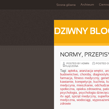
Archiwum
Ciemn
Strona główna
DZIWNY BLO
NORMY, PRZEPIS
POSTED BY ADMIN
POSTED ON
WYŁĄCZONA
Tagi:
apteka
,
aranżacja wnętrz
,
ar
budownictwo
,
choroby
,
diagnostyk
farmacja
,
fitness medyczny
,
gene
kawiarnie
,
korepetycje
,
kuchnia
,
ku
medycyna
,
mieszkanie
,
odchudza
społeczna
,
opieka zdrowotna
,
pati
psychologia
,
psychologia dziecięc
rtv agd
,
sprzęt medyczny
,
superfo
medyczna
,
wodociągi
,
wyposażeni
zdrowie