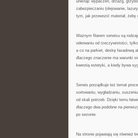
uniknąć wypaczeń, drzazg, grzybó
zabezpieczaniu (olejowanie, lazur
tym, jak przewozić materiał, żeby 
Ważnym filarem serwisu są rodzaj
oderwaniu od rzeczywistości, tylko
a co na parkiet, deskę fasadową 
dlaczego znaczenie ma warunki sie
kwestią estetyki, a kiedy bywa sy
Serwis porządkuje też temat proce
sortowaniu, wygładzaniu, suszeni
od skali potrzeb. Dzięki temu łatw
dlaczego dwa podobne na pierwszy
po sezonie.
Na stronie pojawiają się również 