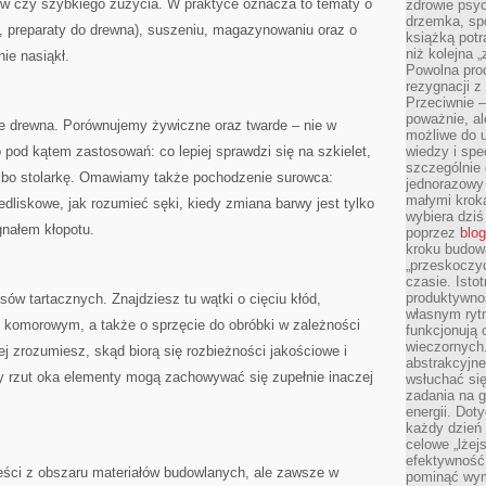
w czy szybkiego zużycia. W praktyce oznacza to tematy o
zdrowie psyc
drzemka, spo
y, preparaty do drewna), suszeniu, magazynowaniu oraz o
książką potr
niż kolejna 
nie nasiąkł.
Powolna pro
rezygnacji z
Przeciwnie –
poważnie, al
e drewna. Porównujemy żywiczne oraz twarde – nie w
możliwe do u
 pod kątem zastosowań: co lepiej sprawdzi się na szkielet,
wiedzy i spe
szczególnie 
albo stolarkę. Omawiamy także pochodzenie surowca:
jednorazowy
małymi kroka
dliskowe, jak rozumieć sęki, kiedy zmiana barwy jest tylko
wybiera dziś
gnałem kłopotu.
poprzez
blog
kroku budow
„przeskoczyć
czasie. Ist
produktywnoś
sów tartacznych. Znajdziesz tu wątki o cięciu kłód,
własnym ryt
u komorowym, a także o sprzęcie do obróbki w zależności
funkcjonują 
wieczornych
iej zrozumiesz, skąd biorą się rozbieżności jakościowe i
abstrakcyjne
 rzut oka elementy mogą zachowywać się zupełnie inaczej
wsłuchać się
zadania na 
energii. Dot
każdy dzień
celowe „lżej
efektywność
treści z obszaru materiałów budowlanych, ale zawsze w
pominąć wym