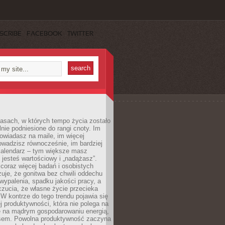
SCRIBE
FACEBOOK
TWITTER
asach, w których tempo życia zostało
alnie podniesione do rangi cnoty. Im
owiadasz na maile, im więcej
owadzisz równocześnie, im bardziej
kalendarz – tym większe masz
 jesteś wartościowy i „nadążasz”.
oraz więcej badań i osobistych
azuje, że gonitwa bez chwili oddechu
wypalenia, spadku jakości pracy, a
zucia, że własne życie przecieka
 W kontrze do tego trendu pojawia się
j produktywności, która nie polega na
le na mądrym gospodarowaniu energią,
sem. Powolna produktywność zaczyna