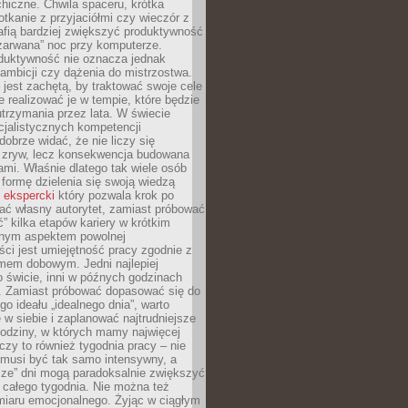
hiczne. Chwila spaceru, krótka
tkanie z przyjaciółmi czy wieczór z
afią bardziej zwiększyć produktywność
„zarwana” noc przy komputerze.
duktywność nie oznacza jednak
 ambicji czy dążenia do mistrzostwa.
 jest zachętą, by traktować swoje cele
e realizować je w tempie, które będzie
trzymania przez lata. W świecie
cjalistycznych kompetencji
dobrze widać, że nie liczy się
 zryw, lecz konsekwencja budowana
mi. Właśnie dlatego tak wiele osób
 formę dzielenia się swoją wiedzą
 ekspercki
który pozwala krok po
ać własny autorytet, zamiast próbować
” kilka etapów kariery w krótkim
otnym aspektem powolnej
ci jest umiejętność pracy zgodnie z
mem dobowym. Jedni najlepiej
o świcie, inni w późnych godzinach
. Zamiast próbować dopasować się do
go ideału „idealnego dnia”, warto
 w siebie i zaplanować najtrudniejsze
godziny, w których mamy najwięcej
yczy to również tygodnia pracy – nie
 musi być tak samo intensywny, a
sze” dni mogą paradoksalnie zwiększyć
 całego tygodnia. Nie można też
iaru emocjonalnego. Żyjąc w ciągłym