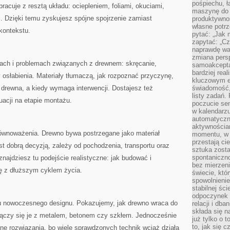
pośpiechu, ł
racuje z resztą układu: ociepleniem, foliami, okuciami,
maszynę do 
. Dzięki temu zyskujesz spójne spojrzenie zamiast
produktywno
własne potrz
kontekstu.
pytać: „Jak 
zapytać: „Cz
naprawdę wa
zmiana pers
ach i problemach związanych z drewnem: skręcanie,
samoakcepta
bardziej rea
 osłabienia. Materiały tłumaczą, jak rozpoznać przyczynę,
kluczowym el
 drewna, a kiedy wymaga interwencji. Dostajesz też
świadomość, 
listy zadań. 
uacji na etapie montażu.
poczucie sen
w kalendarzu
automatyczn
aktywnościa
zrównoważenia. Drewno bywa postrzegane jako materiał
momentu, w 
przestają ci
jest dobrą decyzją, zależy od pochodzenia, transportu oraz
sztuka zosta
spontaniczno
najdziesz tu podejście realistyczne: jak budować i
bez mierzeni
ę z dłuższym cyklem życia.
świecie, któ
spowolnienie
stabilnej ści
odpoczynek i
aru nowoczesnego designu. Pokazujemy, jak drewno wraca do
relacji i db
składa się n
 łączy się je z metalem, betonem czy szkłem. Jednocześnie
już tylko o t
to, jak się 
zne rozwiązania, bo wiele sprawdzonych technik wciąż działa