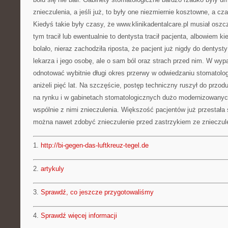
znieczulenia, a jeśli już, to były one niezmiernie kosztowne, a c
Kiedyś takie były czasy, że www.klinikadentalcare.pl musiał oszc
tym tracił lub ewentualnie to dentysta tracił pacjenta, albowiem kie
bolało, nieraz zachodziła riposta, że pacjent już nigdy do dentysty
lekarza i jego osobę, ale o sam ból oraz strach przed nim. W wyp
odnotować wybitnie długi okres przerwy w odwiedzaniu stomatologa
aniżeli pięć lat. Na szczęście, postęp techniczny ruszył do przod
na rynku i w gabinetach stomatologicznych dużo modernizowanyc
wspólnie z nimi znieczulenia. Większość pacjentów już przestała 
można nawet zdobyć znieczulenie przed zastrzykiem ze znieczul
1.
http://bi-gegen-das-luftkreuz-tegel.de
2.
artykuly
3.
Sprawdź, co jeszcze przygotowaliśmy
4.
Sprawdź więcej informacji