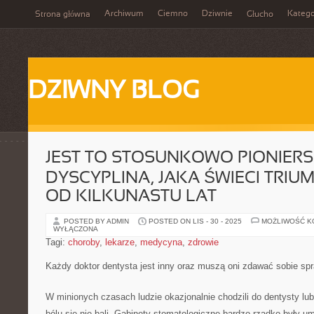
Archiwum
Ciemno
Dziwnie
Katego
Strona główna
Głucho
DZIWNY BLOG
JEST TO STOSUNKOWO PIONIER
DYSCYPLINA, JAKA ŚWIECI TRIU
OD KILKUNASTU LAT
POSTED BY ADMIN
POSTED ON LIS - 30 - 2025
MOŻLIWOŚĆ 
WYŁĄCZONA
Tagi:
choroby
,
lekarze
,
medycyna
,
zdrowie
Każdy doktor dentysta jest inny oraz muszą oni zdawać sobie sp
W minionych czasach ludzie okazjonalnie chodzili do dentysty lub
bólu się nie bali. Gabinety stomatologiczne bardzo rzadko były 