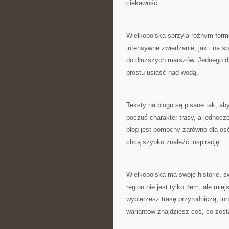
ciekawość.
Wielkopolska sprzyja różnym for
intensywne zwiedzanie, jak i na spo
do dłuższych marszów. Jednego dn
prostu usiąść nad wodą.
Teksty na blogu są pisane tak, ab
poczuć charakter trasy, a jednocz
blog jest pomocny zarówno dla osób
chcą szybko znaleźć inspirację.
Wielkopolska ma swoje historie, s
region nie jest tylko tłem, ale m
wybierzesz trasę przyrodniczą, i
wariantów znajdziesz coś, co zosta