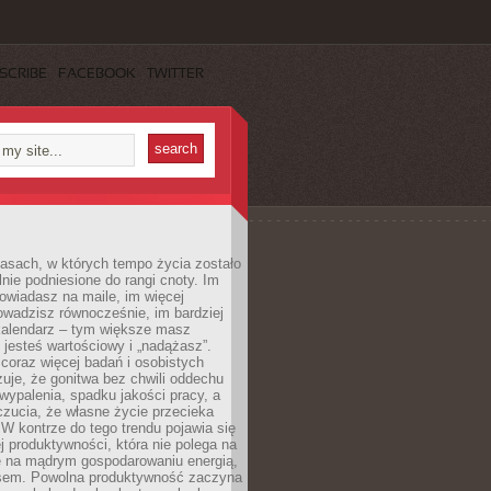
SCRIBE
FACEBOOK
TWITTER
asach, w których tempo życia zostało
alnie podniesione do rangi cnoty. Im
owiadasz na maile, im więcej
owadzisz równocześnie, im bardziej
kalendarz – tym większe masz
 jesteś wartościowy i „nadążasz”.
oraz więcej badań i osobistych
azuje, że gonitwa bez chwili oddechu
wypalenia, spadku jakości pracy, a
zucia, że własne życie przecieka
 W kontrze do tego trendu pojawia się
j produktywności, która nie polega na
le na mądrym gospodarowaniu energią,
sem. Powolna produktywność zaczyna