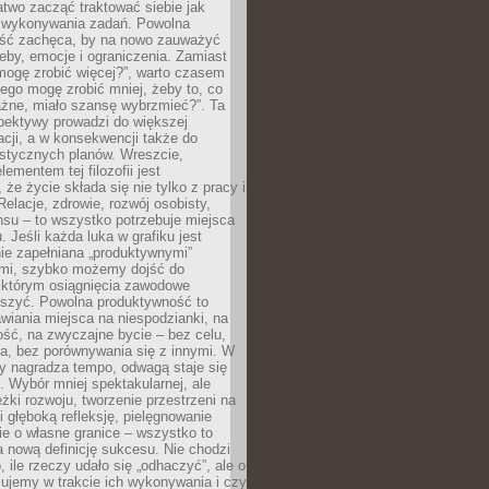
atwo zacząć traktować siebie jak
wykonywania zadań. Powolna
ść zachęca, by na nowo zauważyć
eby, emocje i ograniczenia. Zamiast
mogę zrobić więcej?”, warto czasem
ego mogę zrobić mniej, żeby to, co
żne, miało szansę wybrzmieć?”. Ta
pektywy prowadzi do większej
cji, a w konsekwencji także do
listycznych planów. Wreszcie,
ementem tej filozofii jest
że życie składa się nie tylko z pracy i
Relacje, zdrowie, rozwój osobisty,
su – to wszystko potrzebuje miejsca
. Jeśli każda luka w grafiku jest
ie zapełniana „produktywnymi”
mi, szybko możemy dojść do
którym osiągnięcia zawodowe
eszyć. Powolna produktywność to
wiania miejsca na niespodzianki, na
ść, na zwyczajne bycie – bez celu,
a, bez porównywania się z innymi. W
ry nagradza tempo, odwagą staje się
. Wybór mniej spektakularnej, ale
eżki rozwoju, tworzenie przestrzeni na
 głęboką refleksję, pielęgnowanie
anie o własne granice – wszystko to
a nową definicję sukcesu. Nie chodzi
o, ile rzeczy udało się „odhaczyć”, ale o
czujemy w trakcie ich wykonywania i czy