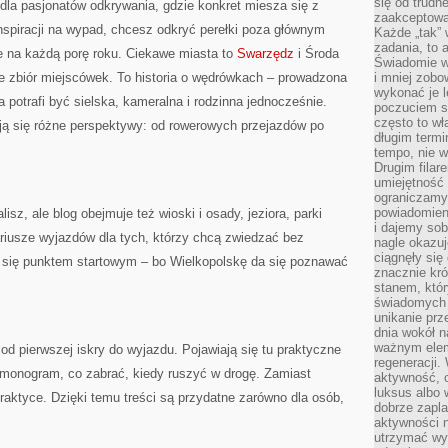
się od trudn
k dla pasjonatów odkrywania, gdzie konkret miesza się z
zaakceptowan
nspiracji na wypad, chcesz odkryć perełki poza głównym
Każde „tak”
zadania, to 
e na każdą porę roku. Ciekawe miasta to
Swarzędz
i Środa
Świadomie wy
ie zbiór miejscówek. To historia o wędrówkach – prowadzona
i mniej zobo
wykonać je l
 potrafi być sielska, kameralna i rodzinna jednocześnie.
poczuciem s
często to wła
ają się różne perspektywy: od rowerowych przejazdów po
długim termi
tempo, nie w
Drugim filar
umiejętność 
ograniczamy
powiadomien
isz, ale blog obejmuje też wioski i osady, jeziora, parki
i dajemy sob
riusze wyjazdów dla tych, którzy chcą zwiedzać bez
nagle okazuj
ciągnęły si
 się punktem startowym – bo Wielkopolskę da się poznawać
znacznie kró
stanem, któr
świadomych w
unikanie prz
dnia wokół 
ważnym eleme
d pierwszej iskry do wyjazdu. Pojawiają się tu praktyczne
regeneracji.
armonogram, co zabrać, kiedy ruszyć w drogę. Zamiast
aktywność, 
luksus albo 
aktyce. Dzięki temu treści są przydatne zarówno dla osób,
dobrze zapla
aktywności 
utrzymać wy