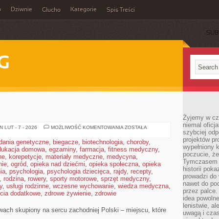
o
Dziwnie
Kategorie
Głucho
Spis Treści
SUB
G
Żyjemy w cz
niemal oficj
KONIN
 LUT - 7 - 2026
MOŻLIWOŚĆ KOMENTOWANIA
ZOSTAŁA
szybciej odp
projektów pr
dania genetyczne
,
biegacze
,
biotechnologia
,
choroby
,
wypełniony 
dukacja domowa
,
egzaminy
,
farmacja
,
fitness medyczny
,
poczucie, że
ne
,
korepetycje
,
materiały medyczne
,
medycyna
,
Tymczasem c
nie
,
ogród
,
opieka nad dziećmi
,
opieka społeczna
,
opieka
historii pok
ia
,
psychologia
,
psychologia dziecięca
,
rajdy
,
recepty
,
prowadzi do 
,
rodzina
,
rowery
,
sporty motorowe
,
sprzęt medyczny
,
nawet do poc
y
,
usługi rodzinne
,
wczesne wychowanie
,
wiedza medyczna
,
przez palce.
ęcia dodatkowe
,
zdrowe żywienie
,
zdrowie
idea powolne
lenistwie, a
awach skupiony na sercu zachodniej Polski – miejscu, które
uwagą i cza