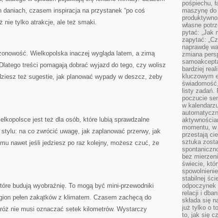
pośpiechu, ł
 daniach, czasem inspiracja na przystanek “po coś
maszynę do 
produktywno
 nie tylko atrakcje, ale też smaki.
własne potrz
pytać: „Jak 
zapytać: „Cz
naprawdę wa
onowość. Wielkopolska inaczej wygląda latem, a zimą
zmiana pers
samoakcepta
latego treści pomagają dobrać wyjazd do tego, czy wolisz
bardziej rea
kluczowym el
ajdziesz też sugestie, jak planować wypady w deszcz, żeby
świadomość, 
listy zadań. 
poczucie sen
w kalendarzu
automatyczn
lkopolsce jest też dla osób, które lubią sprawdzalne
aktywnościa
momentu, w 
 stylu: na co zwrócić uwagę, jak zaplanować przerwy, jak
przestają ci
sztuka zosta
emu nawet jeśli jedziesz po raz kolejny, możesz czuć, że
spontaniczno
bez mierzeni
świecie, któ
spowolnienie
stabilnej ści
 które budują wyobraźnię. To mogą być mini-przewodniki
odpoczynek i
relacji i db
egion pełen zakątków z klimatem. Czasem zachęcą do
składa się n
już tylko o t
dróż nie musi oznaczać setek kilometrów. Wystarczy
to, jak się 