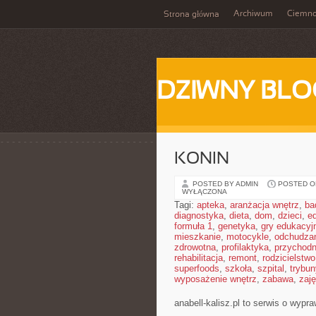
Archiwum
Ciemn
Strona główna
DZIWNY BLO
KONIN
POSTED BY ADMIN
POSTED ON
WYŁĄCZONA
Tagi:
apteka
,
aranżacja wnętrz
,
ba
diagnostyka
,
dieta
,
dom
,
dzieci
,
e
formuła 1
,
genetyka
,
gry edukacyj
mieszkanie
,
motocykle
,
odchudza
zdrowotna
,
profilaktyka
,
przychodn
rehabilitacja
,
remont
,
rodzicielstwo
superfoods
,
szkoła
,
szpital
,
trybun
wyposażenie wnętrz
,
zabawa
,
zaj
anabell-kalisz.pl to serwis o wypr