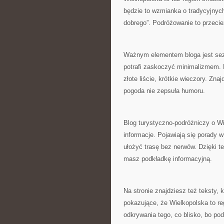
będzie to wzmianka o tradycyjnych
dobrego”. Podróżowanie to przecież
Ważnym elementem bloga jest sez
potrafi zaskoczyć minimalizmem. D
złote liście, krótkie wieczory. Zn
pogoda nie zepsuła humoru.
Blog turystyczno-podróżniczy o Wie
informacje. Pojawiają się porady w
ułożyć trasę bez nerwów. Dzięki t
masz podkładkę informacyjną.
Na stronie znajdziesz też teksty,
pokazujące, że Wielkopolska to r
odkrywania tego, co blisko, bo po