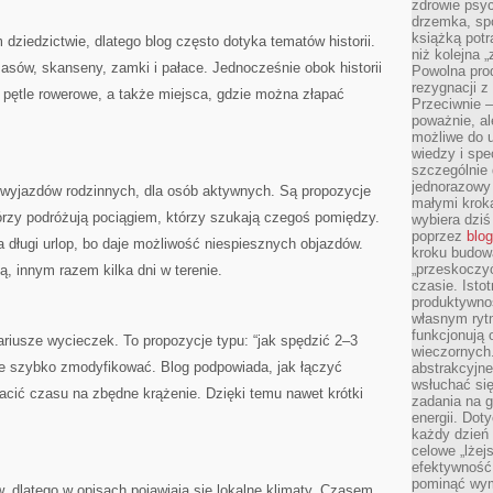
zdrowie psyc
drzemka, spo
książką potr
dziedzictwie, dlatego blog często dotyka tematów historii.
niż kolejna 
asów, skanseny, zamki i pałace. Jednocześnie obok historii
Powolna pro
rezygnacji z
e, pętle rowerowe, a także miejsca, gdzie można złapać
Przeciwnie –
poważnie, al
możliwe do u
wiedzy i spe
szczególnie 
jednorazowy
a wyjazdów rodzinnych, dla osób aktywnych. Są propozycje
małymi kroka
tórzy podróżują pociągiem, którzy szukają czegoś pomiędzy.
wybiera dziś
poprzez
blog
a długi urlop, bo daje możliwość niespiesznych objazdów.
kroku budow
„przeskoczyć
, innym razem kilka dni w terenie.
czasie. Ist
produktywnoś
własnym ryt
funkcjonują 
riusze wycieczek. To propozycje typu: “jak spędzić 2–3
wieczornych
ę je szybko zmodyfikować. Blog podpowiada, jak łączyć
abstrakcyjne
wsłuchać się
tracić czasu na zbędne krążenie. Dzięki temu nawet krótki
zadania na 
energii. Dot
każdy dzień
celowe „lżej
efektywność
pominąć wym
, dlatego w opisach pojawiają się lokalne klimaty. Czasem