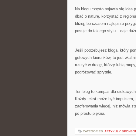
Na blogu często pojawia się idea
dbać o naturę, korzystać z region
bliżej, bo czasem najlepsze przyg
pasuje do takiego stylu – daje duż
Jeśli potrzebujesz bloga, który p
gotowych kierunków, to jest właśni
ruszyć w drogę, którzy lubią mapy,
podróżować sprytnie.
Ten blog to kompas dla ciekawych 
Każdy tekst może być impulsem, ż
zaoferowania więcej, niż mówią s
po prostu piękna.
CATEGORIES:
ARTYKUŁY SPONS