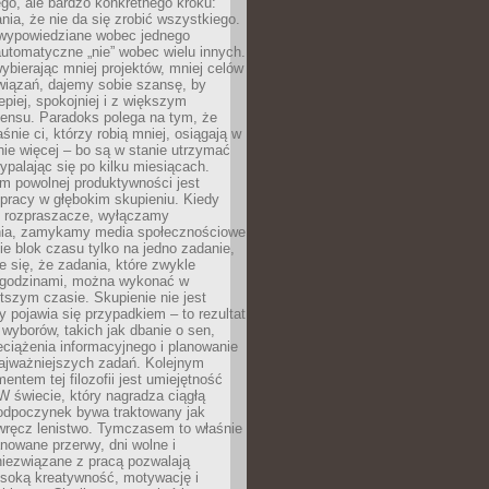
ego, ale bardzo konkretnego kroku:
ia, że nie da się zrobić wszystkiego.
 wypowiedziane wobec jednego
automatyczne „nie” wobec wielu innych.
bierając mniej projektów, mniej celów
wiązań, dajemy sobie szansę, by
epiej, spokojniej i z większym
ensu. Paradoks polega na tym, że
śnie ci, którzy robią mniej, osiągają w
nie więcej – bo są w stanie utrzymać
ypalając się po kilku miesiącach.
em powolnej produktywności jest
pracy w głębokim skupieniu. Kiedy
 rozpraszacze, wyłączamy
ia, zamykamy media społecznościowe
ie blok czasu tylko na jedno zadanie,
e się, że zadania, które zwykle
ę godzinami, można wykonać w
tszym czasie. Skupienie nie jest
y pojawia się przypadkiem – to rezultat
yborów, takich jak dbanie o sen,
eciążenia informacyjnego i planowanie
najważniejszych zadań. Kolejnym
ntem tej filozofii jest umiejętność
 W świecie, który nagradza ciągłą
odpoczynek bywa traktowany jak
wręcz lenistwo. Tymczasem to właśnie
nowane przerwy, dni wolne i
niezwiązane z pracą pozwalają
soką kreatywność, motywację i