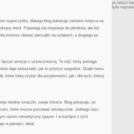
po latach bę
było napraw
mom wypoczynku, dlatego blog pokazuje zarówno miejsca na
kojny reset. Pojawiają się inspiracje do pikników, ale też
ia możesz zbierać pieczątki na szlakach, a drugiego po
y łączyć emocje z użytecznością. To styl, który pomaga
eśnie daje wskazówki, jak to przeżyć wygodnie. Dzięki temu
, które lubią czytać dla przyjemności, jak i dla tych, którzy
woje lokalne smaczki, swoje różnice. Blog pokazuje, że
iejscem, które można poznawać tematycznie. Jednego razu
nnym razem romantyczny spacer. I w każdym z tych
je w pamięci: detal.