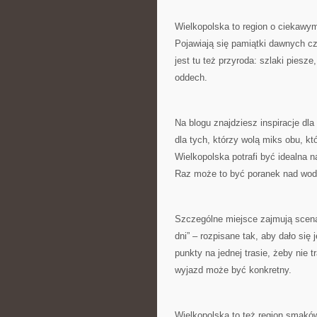
Wielkopolska to region o ciekawym 
Pojawiają się pamiątki dawnych cz
jest tu też przyroda: szlaki piesz
oddech.
Na blogu znajdziesz inspiracje dl
dla tych, którzy wolą miks obu, k
Wielkopolska potrafi być idealna n
Raz może to być poranek nad wodą
Szczególne miejsce zajmują scena
dni” – rozpisane tak, aby dało si
punkty na jednej trasie, żeby nie 
wyjazd może być konkretny.
Wielkopolska to też region smaków