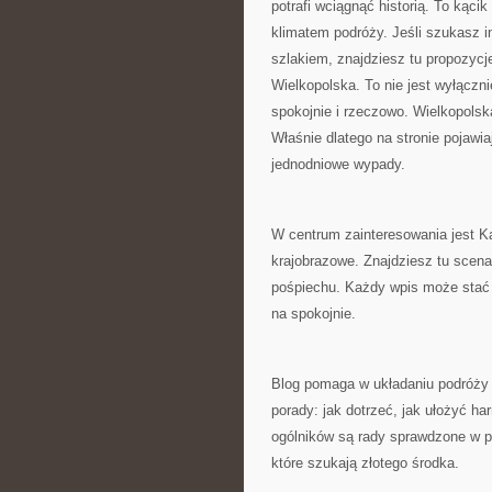
potrafi wciągnąć historią. To kąci
klimatem podróży. Jeśli szukasz i
szlakiem, znajdziesz tu propozycj
Wielkopolska. To nie jest wyłączn
spokojnie i rzeczowo. Wielkopolska
Właśnie dlatego na stronie pojawi
jednodniowe wypady.
W centrum zainteresowania jest Kal
krajobrazowe. Znajdziesz tu scena
pośpiechu. Każdy wpis może stać
na spokojnie.
Blog pomaga w układaniu podróży o
porady: jak dotrzeć, jak ułożyć h
ogólników są rady sprawdzone w pr
które szukają złotego środka.