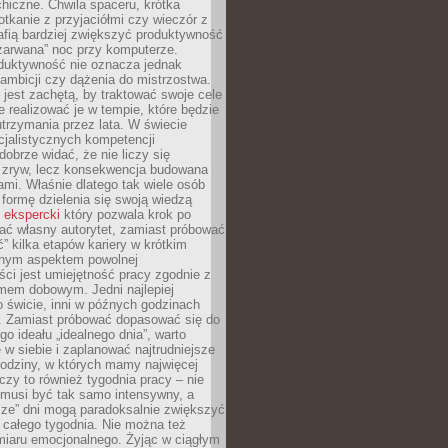
hiczne. Chwila spaceru, krótka
tkanie z przyjaciółmi czy wieczór z
afią bardziej zwiększyć produktywność
„zarwana” noc przy komputerze.
duktywność nie oznacza jednak
 ambicji czy dążenia do mistrzostwa.
 jest zachętą, by traktować swoje cele
e realizować je w tempie, które będzie
trzymania przez lata. W świecie
cjalistycznych kompetencji
dobrze widać, że nie liczy się
 zryw, lecz konsekwencja budowana
mi. Właśnie dlatego tak wiele osób
 formę dzielenia się swoją wiedzą
 ekspercki
który pozwala krok po
ać własny autorytet, zamiast próbować
” kilka etapów kariery w krótkim
otnym aspektem powolnej
ci jest umiejętność pracy zgodnie z
mem dobowym. Jedni najlepiej
o świcie, inni w późnych godzinach
. Zamiast próbować dopasować się do
go ideału „idealnego dnia”, warto
 w siebie i zaplanować najtrudniejsze
godziny, w których mamy najwięcej
yczy to również tygodnia pracy – nie
 musi być tak samo intensywny, a
sze” dni mogą paradoksalnie zwiększyć
 całego tygodnia. Nie można też
iaru emocjonalnego. Żyjąc w ciągłym