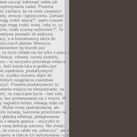
atwo zacząć traktować siebie jak
wykonywania zadań. Powolna
ść zachęca, by na nowo zauważyć
eby, emocje i ograniczenia. Zamiast
mogę zrobić więcej?”, warto czasem
ego mogę zrobić mniej, żeby to, co
żne, miało szansę wybrzmieć?”. Ta
pektywy prowadzi do większej
cji, a w konsekwencji także do
listycznych planów. Wreszcie,
ementem tej filozofii jest
że życie składa się nie tylko z pracy i
Relacje, zdrowie, rozwój osobisty,
su – to wszystko potrzebuje miejsca
. Jeśli każda luka w grafiku jest
ie zapełniana „produktywnymi”
mi, szybko możemy dojść do
którym osiągnięcia zawodowe
eszyć. Powolna produktywność to
wiania miejsca na niespodzianki, na
ść, na zwyczajne bycie – bez celu,
a, bez porównywania się z innymi. W
ry nagradza tempo, odwagą staje się
. Wybór mniej spektakularnej, ale
eżki rozwoju, tworzenie przestrzeni na
 głęboką refleksję, pielęgnowanie
anie o własne granice – wszystko to
a nową definicję sukcesu. Nie chodzi
o, ile rzeczy udało się „odhaczyć”, ale o
czujemy w trakcie ich wykonywania i czy