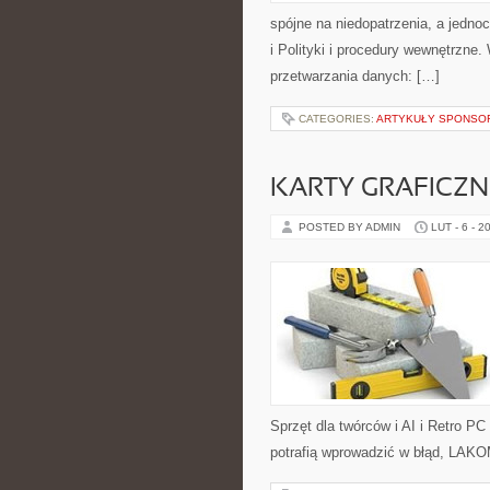
spójne na niedopatrzenia, a jedn
i Polityki i procedury wewnętrzne
przetwarzania danych: […]
CATEGORIES:
ARTYKUŁY SPONS
KARTY GRAFICZN
POSTED BY ADMIN
LUT - 6 - 2
Sprzęt dla twórców i AI i Retro PC
potrafią wprowadzić w błąd, LAKO