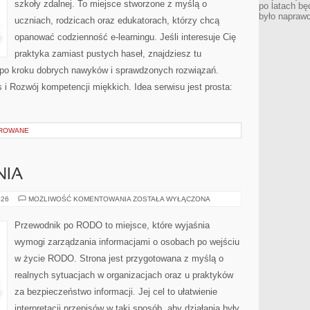
szkoły zdalnej. To miejsce stworzone z myślą o
po latach bę
było napraw
uczniach, rodzicach oraz edukatorach, którzy chcą
opanować codzienność e-learningu. Jeśli interesuje Cię
praktyka zamiast pustych haseł, znajdziesz tu
 po kroku dobrych nawyków i sprawdzonych rozwiązań.
 i Rozwój kompetencji miękkich. Idea serwisu jest prosta:
OROWANE
NIA
KARY
026
MOŻLIWOŚĆ KOMENTOWANIA
ZOSTAŁA WYŁĄCZONA
I
NARUSZENIA
Przewodnik po RODO to miejsce, które wyjaśnia
wymogi zarządzania informacjami o osobach po wejściu
w życie RODO. Strona jest przygotowana z myślą o
realnych sytuacjach w organizacjach oraz u praktyków
za bezpieczeństwo informacji. Jej cel to ułatwienie
interpretacji przepisów w taki sposób, aby działania były