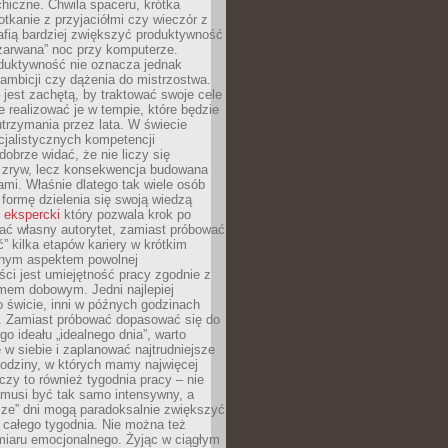
hiczne. Chwila spaceru, krótka
tkanie z przyjaciółmi czy wieczór z
afią bardziej zwiększyć produktywność
„zarwana” noc przy komputerze.
duktywność nie oznacza jednak
 ambicji czy dążenia do mistrzostwa.
 jest zachętą, by traktować swoje cele
e realizować je w tempie, które będzie
trzymania przez lata. W świecie
cjalistycznych kompetencji
dobrze widać, że nie liczy się
 zryw, lecz konsekwencja budowana
mi. Właśnie dlatego tak wiele osób
 formę dzielenia się swoją wiedzą
 ekspercki
który pozwala krok po
ać własny autorytet, zamiast próbować
” kilka etapów kariery w krótkim
otnym aspektem powolnej
ci jest umiejętność pracy zgodnie z
mem dobowym. Jedni najlepiej
o świcie, inni w późnych godzinach
. Zamiast próbować dopasować się do
go ideału „idealnego dnia”, warto
 w siebie i zaplanować najtrudniejsze
godziny, w których mamy najwięcej
yczy to również tygodnia pracy – nie
 musi być tak samo intensywny, a
sze” dni mogą paradoksalnie zwiększyć
 całego tygodnia. Nie można też
iaru emocjonalnego. Żyjąc w ciągłym