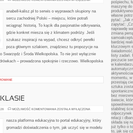
pośpiechu, ł
maszynę do 
produktywno
anabell-kalisz.pl to serwis o wyprawach skupiony na
własne potrz
sercu zachodniej Polski – miejscu, które potrafi
pytać: „Jak 
zapytać: „Cz
wciągnąć historią. To kącik dla pasjonatów odkrywania,
naprawdę wa
gdzie konkret miesza się z klimatem podróży. Jeśli
zmiana pers
samoakcepta
szukasz inspiracji na wypad, chcesz odkryć perełki
bardziej rea
kluczowym el
poza głównym szlakiem, znajdziesz tu propozycje na
świadomość, 
o Swarzędz i Środa Wielkopolska. To nie jest wyłącznie
listy zadań. 
poczucie sen
ędrówkach – prowadzona spokojnie i rzeczowo. Wielkopolska
w kalendarzu
automatyczn
aktywnościa
momentu, w 
OROWANE
przestają ci
sztuka zosta
spontaniczno
bez mierzeni
KLASIE
świecie, któ
spowolnienie
stabilnej ści
TECHNOLOGIE
026
MOŻLIWOŚĆ KOMENTOWANIA
ZOSTAŁA WYŁĄCZONA
W
odpoczynek i
KLASIE
relacji i db
nasza platforma edukacyjna to portal edukacyjny, który
składa się n
już tylko o t
gromadzi doświadczenia o tym, jak uczyć się w modelu
to, jak się 