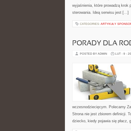
wyjaśnienia, które prowadzą krok p
sterowania. Ideą serwisu jest […]
CATEGORIES:
ARTYKUŁY SPONS
PORADY DLA RO
POSTED BY ADMIN
LUT - 9 - 2
wczesnodziecięcym. Polecamy Zab
Strona nie jest zbiorem definicji.
dziecko, kiedy pojawia się płacz