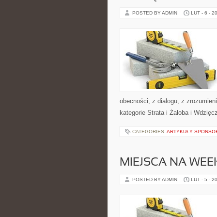
POSTED BY ADMIN
LUT - 6 - 2
obecności, z dialogu, z zrozumien
kategorie Strata i Żałoba i Wdzię
CATEGORIES:
ARTYKUŁY SPONS
MIEJSCA NA WE
POSTED BY ADMIN
LUT - 5 - 2