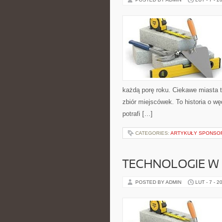
każdą porę roku. Ciekawe miasta t
zbiór miejscówek. To historia o w
potrafi […]
CATEGORIES:
ARTYKUŁY SPONS
TECHNOLOGIE W 
POSTED BY ADMIN
LUT - 7 - 2