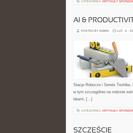
CATEGORIES:
ARTYKUŁY SPONS
AI & PRODUCTIVI
POSTED BY ADMIN
LUT - 6 - 2
Stacje Robocze i Serwis Toshiba. 
w tym szczególnie na rodzinie seri
latami, […]
CATEGORIES:
ARTYKUŁY SPONS
SZCZĘŚCIE