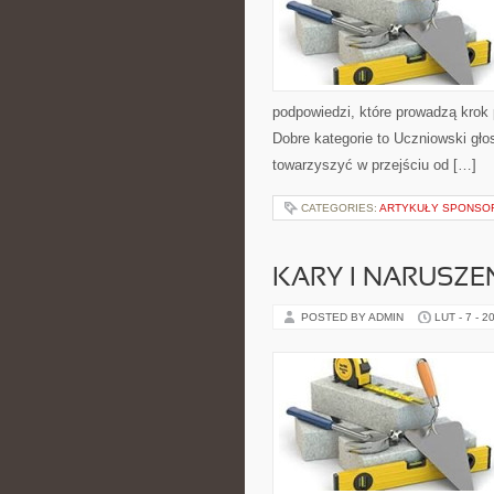
podpowiedzi, które prowadzą krok
Dobre kategorie to Uczniowski głos
towarzyszyć w przejściu od […]
CATEGORIES:
ARTYKUŁY SPONS
KARY I NARUSZE
POSTED BY ADMIN
LUT - 7 - 2