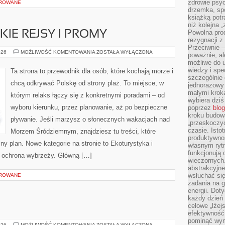
zdrowie psyc
OROWANE
drzemka, spo
książką potr
niż kolejna 
Powolna pro
IE REJSY I PROMY
rezygnacji z
Przeciwnie –
TRANSATLANTYCKIE
026
MOŻLIWOŚĆ KOMENTOWANIA
ZOSTAŁA WYŁĄCZONA
poważnie, al
REJSY
możliwe do u
I
PROMY
wiedzy i spe
Ta strona to przewodnik dla osób, które kochają morze i
szczególnie 
chcą odkrywać Polskę od strony plaż. To miejsce, w
jednorazowy
małymi kroka
którym relaks łączy się z konkretnymi poradami – od
wybiera dziś
wyboru kierunku, przez planowanie, aż po bezpieczne
poprzez
blog
kroku budow
pływanie. Jeśli marzysz o słonecznych wakacjach nad
„przeskoczyć
czasie. Ist
Morzem Śródziemnym, znajdziesz tu treści, które
produktywnoś
y plan. Nowe kategorie na stronie to Ekoturystyka i
własnym ryt
funkcjonują 
i ochrona wybrzeży. Główną […]
wieczornych
abstrakcyjne
wsłuchać się
OROWANE
zadania na 
energii. Dot
każdy dzień
celowe „lżej
efektywność
pominąć wym
KONIN
026
MOŻLIWOŚĆ KOMENTOWANIA
ZOSTAŁA WYŁĄCZONA