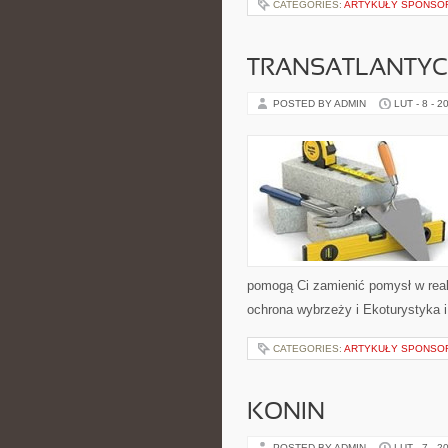
CATEGORIES:
ARTYKUŁY SPONS
TRANSATLANTYCK
POSTED BY ADMIN
LUT - 8 - 2
pomogą Ci zamienić pomysł w realn
ochrona wybrzeży i Ekoturystyka 
CATEGORIES:
ARTYKUŁY SPONS
KONIN
POSTED BY ADMIN
LUT - 7 - 2