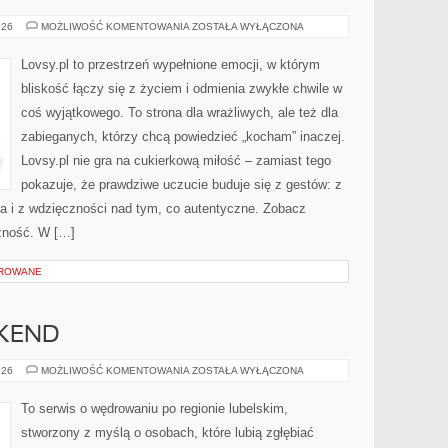
SZCZĘŚCIE
026
MOŻLIWOŚĆ KOMENTOWANIA
ZOSTAŁA WYŁĄCZONA
Lovsy.pl to przestrzeń wypełnione emocji, w którym
bliskość łączy się z życiem i odmienia zwykłe chwile w
coś wyjątkowego. To strona dla wrażliwych, ale też dla
zabieganych, którzy chcą powiedzieć „kocham” inaczej.
Lovsy.pl nie gra na cukierkową miłość – zamiast tego
pokazuje, że prawdziwe uczucie buduje się z gestów: z
ia i z wdzięczności nad tym, co autentyczne. Zobacz
czność. W […]
OROWANE
EKEND
MIEJSCA
026
MOŻLIWOŚĆ KOMENTOWANIA
ZOSTAŁA WYŁĄCZONA
NA
WEEKEND
To serwis o wędrowaniu po regionie lubelskim,
stworzony z myślą o osobach, które lubią zgłębiać