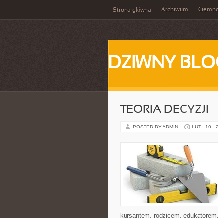
Archiwum
Ciemn
Strona główna
DZIWNY BLO
TEORIA DECYZJI
POSTED BY ADMIN
LUT - 10 - 
kursantem, rodzicem, edukatorem,