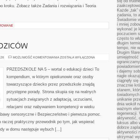
się od trudn
zaakceptowan
o kroku. Zobacz także Zadania i rozwiązania i Teoria
Każde „tak”
zadania, to 
Świadomie wy
i mniej zobo
OROWANE
wykonać je l
poczuciem s
często to wła
długim termi
DZICÓW
tempo, nie w
Drugim filar
umiejętność 
PORADY
026
MOŻLIWOŚĆ KOMENTOWANIA
ZOSTAŁA WYŁĄCZONA
DLA
ograniczamy
RODZICÓW
powiadomien
PRZEDSZKOLE NA 5 – wortal o edukacji dzieci To
i dajemy sob
nagle okazuj
kompendium, w którym opiekunowie oraz osoby
ciągnęły si
towarzyszące dziecko przez przedszkole znajdą
znacznie kró
stanem, któr
przystępne porady. Strona skupia się na realnych
świadomych w
sytuacjach związanych z adaptacją, uczuciami,
unikanie prz
dnia wokół 
relacjami oraz nabywaniem kompetencji w wieku
ważnym eleme
regeneracji.
awy sensoryczne i Bezpieczeństwo i pierwsza pomoc.
aktywność, 
 To raczej praktyczny przewodnik po tym, jak wspierać
luksus albo 
dobrze zapla
, gdy w domu następuje wybuch […]
aktywności 
utrzymać wy