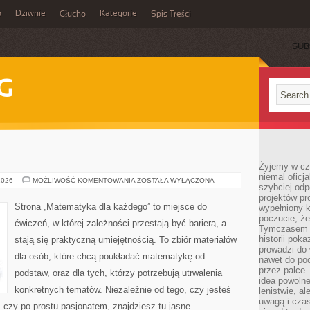
o
Dziwnie
Kategorie
Głucho
Spis Treści
SUB
G
Żyjemy w cz
niemal oficj
TEORIA
2026
MOŻLIWOŚĆ KOMENTOWANIA
ZOSTAŁA WYŁĄCZONA
szybciej odp
DECYZJI
projektów pr
Strona „Matematyka dla każdego” to miejsce do
wypełniony 
poczucie, że
ćwiczeń, w której zależności przestają być barierą, a
Tymczasem c
historii pok
stają się praktyczną umiejętnością. To zbiór materiałów
prowadzi do 
dla osób, które chcą poukładać matematykę od
nawet do poc
przez palce.
podstaw, oraz dla tych, którzy potrzebują utrwalenia
idea powolne
konkretnych tematów. Niezależnie od tego, czy jesteś
lenistwie, a
uwagą i cza
 czy po prostu pasjonatem, znajdziesz tu jasne