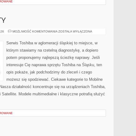
OROWANE
TY
AI
026
MOŻLIWOŚĆ KOMENTOWANIA
ZOSTAŁA WYŁĄCZONA
&
PRODUCTIVITY
Serwis Toshiba w aglomeracji śląskiej to miejsce, w
którym stawiamy na rzetelną diagnostykę, a dopiero
potem proponujemy najlepszą ścieżkę naprawy. Jeśli
interesuje Cię naprawa sprzętu Toshiba na Śląsku, ten
opis pokaże, jak podchodzimy do zleceń i czego
możesz się spodziewać. Ciekawe kategorie to Mobilne
Nasza działalność koncentruje się na urządzeniach Toshiba,
i Satellite. Modele multimedialne i klasyczne potrafią służyć
OROWANE