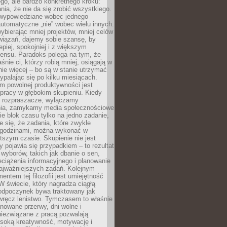
ego, ale bardzo konkretnego kroku:
ia, że nie da się zrobić wszystkiego.
 wypowiedziane wobec jednego
automatyczne „nie” wobec wielu innych.
bierając mniej projektów, mniej celów
wiązań, dajemy sobie szansę, by
epiej, spokojniej i z większym
ensu. Paradoks polega na tym, że
śnie ci, którzy robią mniej, osiągają w
nie więcej – bo są w stanie utrzymać
ypalając się po kilku miesiącach.
em powolnej produktywności jest
pracy w głębokim skupieniu. Kiedy
 rozpraszacze, wyłączamy
ia, zamykamy media społecznościowe
ie blok czasu tylko na jedno zadanie,
e się, że zadania, które zwykle
ę godzinami, można wykonać w
tszym czasie. Skupienie nie jest
y pojawia się przypadkiem – to rezultat
yborów, takich jak dbanie o sen,
eciążenia informacyjnego i planowanie
najważniejszych zadań. Kolejnym
ntem tej filozofii jest umiejętność
 W świecie, który nagradza ciągłą
odpoczynek bywa traktowany jak
wręcz lenistwo. Tymczasem to właśnie
nowane przerwy, dni wolne i
niezwiązane z pracą pozwalają
soką kreatywność, motywację i