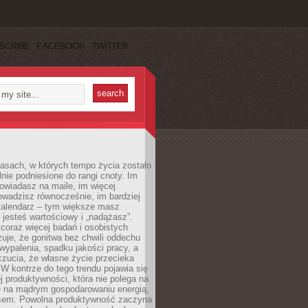
SCRIBE
FACEBOOK
TWITTER
asach, w których tempo życia zostało
alnie podniesione do rangi cnoty. Im
owiadasz na maile, im więcej
owadzisz równocześnie, im bardziej
kalendarz – tym większe masz
 jesteś wartościowy i „nadążasz”.
oraz więcej badań i osobistych
azuje, że gonitwa bez chwili oddechu
wypalenia, spadku jakości pracy, a
zucia, że własne życie przecieka
 W kontrze do tego trendu pojawia się
j produktywności, która nie polega na
le na mądrym gospodarowaniu energią,
sem. Powolna produktywność zaczyna