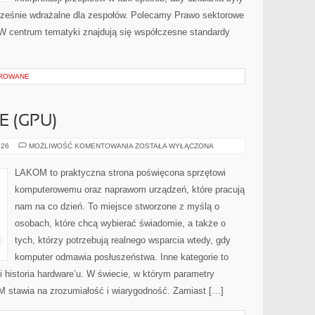
ocześnie wdrażalne dla zespołów. Polecamy Prawo sektorowe
. W centrum tematyki znajdują się współczesne standardy
OROWANE
E (GPU)
KARTY
026
MOŻLIWOŚĆ KOMENTOWANIA
ZOSTAŁA WYŁĄCZONA
GRAFICZNE
(GPU)
LAKOM to praktyczna strona poświęcona sprzętowi
komputerowemu oraz naprawom urządzeń, które pracują
nam na co dzień. To miejsce stworzone z myślą o
osobach, które chcą wybierać świadomie, a także o
tych, którzy potrzebują realnego wsparcia wtedy, gdy
komputer odmawia posłuszeństwa. Inne kategorie to
 i historia hardware’u. W świecie, w którym parametry
M stawia na zrozumiałość i wiarygodność. Zamiast […]