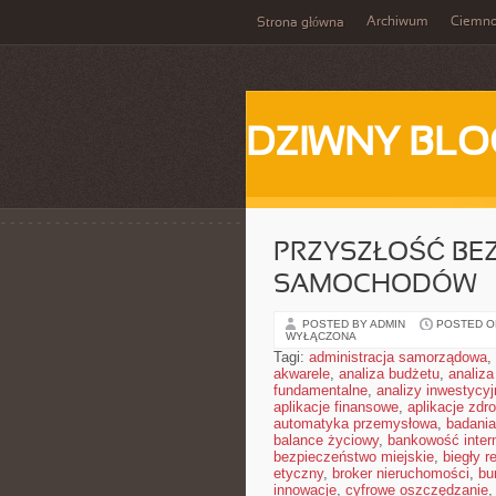
Archiwum
Ciemn
Strona główna
DZIWNY BLO
PRZYSZŁOŚĆ BE
SAMOCHODÓW
POSTED BY ADMIN
POSTED ON
WYŁĄCZONA
Tagi:
administracja samorządowa
,
akwarele
,
analiza budżetu
,
analiza
fundamentalne
,
analizy inwestycyj
aplikacje finansowe
,
aplikacje zdr
automatyka przemysłowa
,
badania
balance życiowy
,
bankowość inter
bezpieczeństwo miejskie
,
biegły r
etyczny
,
broker nieruchomości
,
bu
innowacje
,
cyfrowe oszczędzanie