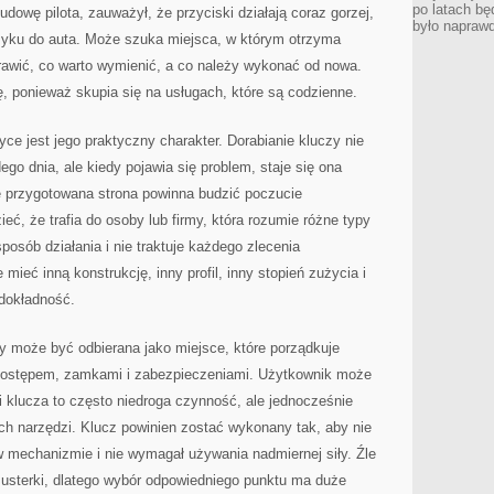
po latach bę
udowę pilota, zauważył, że przyciski działają coraz gorzej,
było napraw
zyku do auta. Może szuka miejsca, w którym otrzyma
rawić, co warto wymienić, a co należy wykonać od nowa.
, ponieważ skupia się na usługach, które są codzienne.
yce jest jego praktyczny charakter. Dorabianie kluczy nie
dego dnia, ale kiedy pojawia się problem, staje się ona
e przygotowana strona powinna budzić poczucie
eć, że trafia do osoby lub firmy, która rozumie różne typy
sposób działania i nie traktuje każdego zlecenia
ieć inną konstrukcję, inny profil, inny stopień zużycia i
 dokładność.
y może być odbierana jako miejsce, które porządkuje
dostępem, zamkami i zabezpieczeniami. Użytkownik może
i klucza to często niedroga czynność, ale jednocześnie
 narzędzi. Klucz powinien zostać wykonany tak, aby nie
w mechanizmie i nie wymagał używania nadmiernej siły. Źle
sterki, dlatego wybór odpowiedniego punktu ma duże