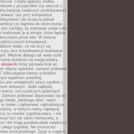
hiczne. Chwila spaceru, krótka
tkanie z przyjaciółmi czy wieczór z
afią bardziej zwiększyć produktywność
„zarwana” noc przy komputerze.
duktywność nie oznacza jednak
 ambicji czy dążenia do mistrzostwa.
 jest zachętą, by traktować swoje cele
e realizować je w tempie, które będzie
trzymania przez lata. W świecie
cjalistycznych kompetencji
dobrze widać, że nie liczy się
 zryw, lecz konsekwencja budowana
mi. Właśnie dlatego tak wiele osób
 formę dzielenia się swoją wiedzą
 ekspercki
który pozwala krok po
ać własny autorytet, zamiast próbować
” kilka etapów kariery w krótkim
otnym aspektem powolnej
ci jest umiejętność pracy zgodnie z
mem dobowym. Jedni najlepiej
o świcie, inni w późnych godzinach
. Zamiast próbować dopasować się do
go ideału „idealnego dnia”, warto
 w siebie i zaplanować najtrudniejsze
godziny, w których mamy najwięcej
yczy to również tygodnia pracy – nie
 musi być tak samo intensywny, a
sze” dni mogą paradoksalnie zwiększyć
 całego tygodnia. Nie można też
iaru emocjonalnego. Żyjąc w ciągłym