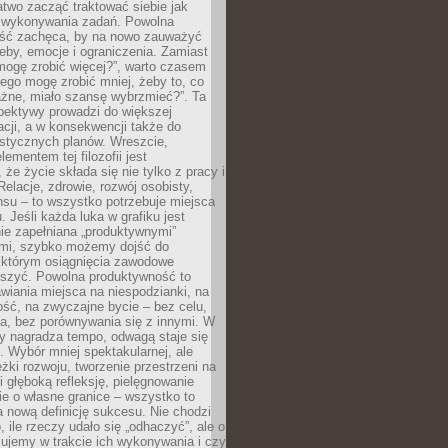
atwo zacząć traktować siebie jak
wykonywania zadań. Powolna
ść zachęca, by na nowo zauważyć
eby, emocje i ograniczenia. Zamiast
mogę zrobić więcej?”, warto czasem
ego mogę zrobić mniej, żeby to, co
żne, miało szansę wybrzmieć?”. Ta
pektywy prowadzi do większej
cji, a w konsekwencji także do
listycznych planów. Wreszcie,
ementem tej filozofii jest
że życie składa się nie tylko z pracy i
Relacje, zdrowie, rozwój osobisty,
su – to wszystko potrzebuje miejsca
. Jeśli każda luka w grafiku jest
ie zapełniana „produktywnymi”
mi, szybko możemy dojść do
którym osiągnięcia zawodowe
eszyć. Powolna produktywność to
wiania miejsca na niespodzianki, na
ść, na zwyczajne bycie – bez celu,
a, bez porównywania się z innymi. W
ry nagradza tempo, odwagą staje się
. Wybór mniej spektakularnej, ale
eżki rozwoju, tworzenie przestrzeni na
 głęboką refleksję, pielęgnowanie
anie o własne granice – wszystko to
a nową definicję sukcesu. Nie chodzi
o, ile rzeczy udało się „odhaczyć”, ale o
czujemy w trakcie ich wykonywania i czy