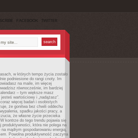
SCRIBE
FACEBOOK
TWITTER
asach, w których tempo życia zostało
alnie podniesione do rangi cnoty. Im
owiadasz na maile, im więcej
owadzisz równocześnie, im bardziej
kalendarz – tym większe masz
 jesteś wartościowy i „nadążasz”.
oraz więcej badań i osobistych
azuje, że gonitwa bez chwili oddechu
wypalenia, spadku jakości pracy, a
zucia, że własne życie przecieka
 W kontrze do tego trendu pojawia się
j produktywności, która nie polega na
le na mądrym gospodarowaniu energią,
sem. Powolna produktywność zaczyna