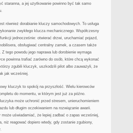
yć staranna, a jej użytkowanie powinno być tak samo
u.
est również dorabianie kluczy samochodowych. To usługa
ż wykonanie zwykłego klucza mechanicznego. Współczesny
funkcji jednocześnie: otwierać drzwi, uruchamiać pojazd,
bilisera, obsługiwać centralny zamek, a czasem także
. Z tego powodu jego naprawa lub dorobienie wymaga
yce powinna trafiać zarówno do osób, które chcą wykonać
którzy zgubili kluczyk, uszkodzili pilot albo zauważyli, że
k jak wcześniej.
owy kluczyk to spokój na przyszłość. Wielu kierowców
ompletu do momentu, w którym jest już za późno.
luczyka może uchronić przed stresem, unieruchomieniem
azdu lub długim oczekiwaniem na rozwiązanie awarii.
y może uświadamiać, że lepiej zadbać o zapas wcześniej,
a, niż reagować dopiero wtedy, gdy zostanie zgubiony,
.