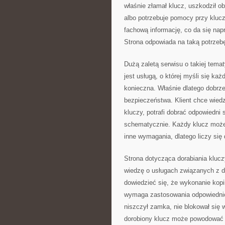
właśnie złamał klucz, uszkodził ob
albo potrzebuje pomocy przy kluc
fachową informację, co da się nap
Strona odpowiada na taką potrzebę
Dużą zaletą serwisu o takiej temat
jest usługą, o której myśli się każ
konieczna. Właśnie dlatego dobrz
bezpieczeństwa. Klient chce wiedzi
kluczy, potrafi dobrać odpowiedni 
schematycznie. Każdy klucz może m
inne wymagania, dlatego liczy się
Strona dotycząca dorabiania klucz
wiedzę o usługach związanych z 
dowiedzieć się, że wykonanie kopi
wymaga zastosowania odpowiednich
niszczył zamka, nie blokował się 
dorobiony klucz może powodować u