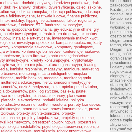
się od trudn
ka obrazowa
,
dochód pasywny
,
doradztwo podatkowe
,
druk
zaakceptowan
y
,
druk reklamowy
,
drukarki
,
dywersyfikacja
,
dzieci szkolne
,
Każde „tak”
kulturowa
,
edukacja miejska
,
edukacja publiczna
,
edukacja
zadania, to 
iwale folklorystyczne
,
festiwale ludowe
,
finanse publiczne
,
Świadomie wy
,
fintek mobilny
,
flipping nieruchomości
,
folklor regionalny
,
i mniej zobo
eportażowa
,
fundusze ETF
,
fundusze inkubacyjne
,
wykonać je l
obalna
,
gospodarka komunalna
,
gry edukacyjne offline
,
gry
poczuciem s
a
,
hotele inwestycyjne
,
infrastruktura drogowa
,
inkubatory
często to wła
rtupów
,
instalacje artystyczne
,
inwestowanie małych kwot
,
długim termi
ologiczne
,
inwestycje społeczne
,
kampanie społeczne
,
karty
tempo, nie w
yczny
,
kompetencje zawodowe
,
komputery gamingowe
,
Drugim filar
ja w firmie
,
konferencje biznesowe
,
konferencje naukowe
,
umiejętność 
je społeczne
,
konto firmowe
,
konto oszczędnościowe
,
ograniczamy
yty inwestycyjne
,
kredyty konsumpcyjne
,
kryptowaluty
powiadomien
a cyfrowa
,
kultura miejska
,
kultura organizacyjna
,
leasing
i dajemy sob
pedia
,
lotniska regionalne
,
magazyny
,
manicure
,
marketing
nagle okazuj
e biurowe
,
mentoring
,
miasta inteligentne
,
miejskie
ciągnęły si
ofinanse
,
mobile banking
,
moderacja
,
monitoring rynku
znacznie kró
,
multimedia edukacyjne
,
nieruchomości inwestycyjne
,
stanem, któr
nsumentów
,
odzież medyczna
,
oleje
,
opieka przedszkolna
,
świadomych w
acja dokumentów
,
parki logistyczne
,
pasieka
,
pastel
,
unikanie prz
owanie emerytalne
,
planowanie kariery
,
planowanie
dnia wokół 
,
płatności elektroniczne
,
podatki lokalne
,
polityka
ważnym eleme
poradnictwo rodzinne
,
portfel inwestora
,
portrety biznesowe
,
regeneracji.
inistracyjna
,
praca naukowa
,
prawo konsumenckie
,
prawo
aktywność, 
a zdrowia
,
projekty architektoniczne
,
projekty
luksus albo 
funkcjonalne
,
projekty krajobrazowe
,
projekty społeczne
,
dobrze zapla
mysł kosmetyczny
,
przestrzeń coworkingowa
,
przestrzeń
aktywności 
psychologia nastolatków
,
psychologia stosowana
,
recenzje
utrzymać wy
,
relacje biznesowe
,
rewitalizacja
,
roboty przemysłowe
,