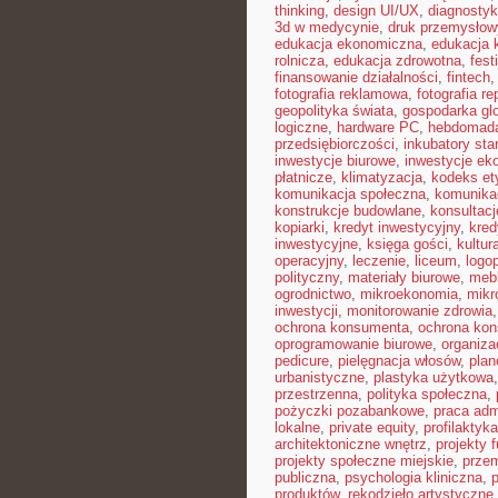
thinking
,
design UI/UX
,
diagnosty
3d w medycynie
,
druk przemysłow
edukacja ekonomiczna
,
edukacja 
rolnicza
,
edukacja zdrowotna
,
fest
finansowanie działalności
,
fintech
fotografia reklamowa
,
fotografia r
geopolityka świata
,
gospodarka gl
logiczne
,
hardware PC
,
hebdomad
przedsiębiorczości
,
inkubatory sta
inwestycje biurowe
,
inwestycje ek
płatnicze
,
klimatyzacja
,
kodeks et
komunikacja społeczna
,
komunikac
konstrukcje budowlane
,
konsultac
kopiarki
,
kredyt inwestycyjny
,
kred
inwestycyjne
,
księga gości
,
kultur
operacyjny
,
leczenie
,
liceum
,
logo
polityczny
,
materiały biurowe
,
mebl
ogrodnictwo
,
mikroekonomia
,
mikr
inwestycji
,
monitorowanie zdrowia
ochrona konsumenta
,
ochrona ko
oprogramowanie biurowe
,
organiz
pedicure
,
pielęgnacja włosów
,
plan
urbanistyczne
,
plastyka użytkowa
przestrzenna
,
polityka społeczna
,
pożyczki pozabankowe
,
praca adm
lokalne
,
private equity
,
profilaktyk
architektoniczne wnętrz
,
projekty 
projekty społeczne miejskie
,
prze
publiczna
,
psychologia kliniczna
,
produktów
,
rękodzieło artystyczne