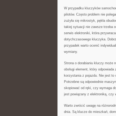
W przypadku kluczyków samochodo
pilotów. Często problem nie polega
zużyła się mikrostyk, pękła obudo
takiej sytuacji nie zawsze trzeb
serwis elektroniki, która przywra
dotychczasowego kluczyka. Dobrz
przypadek warto ocenić indywidua
wymiany.
Strona o dorabianiu kluczy może r
obsługi element, który odpowiada 
korzystania z pojazdu. Nie jest t
Potrzebne są odpowiednie maszyn
skopiować od ręki, czy wymaga d
jest powiązany z elektroniką, cz
Warto zwrócić uwagę na różnorodn
dnia. Są klucze do mieszkań, domó