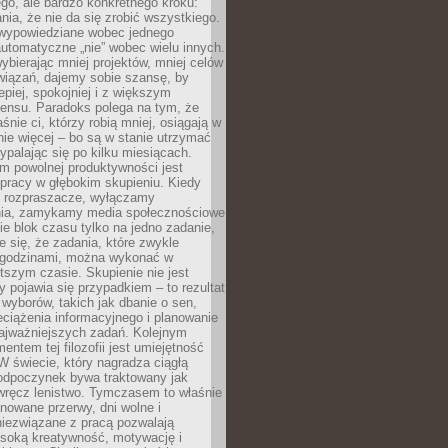
ego, ale bardzo konkretnego kroku:
ia, że nie da się zrobić wszystkiego.
 wypowiedziane wobec jednego
automatyczne „nie” wobec wielu innych.
bierając mniej projektów, mniej celów
wiązań, dajemy sobie szansę, by
epiej, spokojniej i z większym
ensu. Paradoks polega na tym, że
śnie ci, którzy robią mniej, osiągają w
nie więcej – bo są w stanie utrzymać
ypalając się po kilku miesiącach.
em powolnej produktywności jest
pracy w głębokim skupieniu. Kiedy
 rozpraszacze, wyłączamy
ia, zamykamy media społecznościowe
ie blok czasu tylko na jedno zadanie,
e się, że zadania, które zwykle
ę godzinami, można wykonać w
tszym czasie. Skupienie nie jest
y pojawia się przypadkiem – to rezultat
yborów, takich jak dbanie o sen,
eciążenia informacyjnego i planowanie
najważniejszych zadań. Kolejnym
ntem tej filozofii jest umiejętność
 W świecie, który nagradza ciągłą
odpoczynek bywa traktowany jak
wręcz lenistwo. Tymczasem to właśnie
nowane przerwy, dni wolne i
niezwiązane z pracą pozwalają
soką kreatywność, motywację i