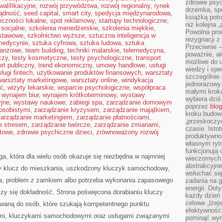
zdrowie psyc
alifikacyjne
,
rozwój przywództwa
,
rozwój regionalny
,
rynek
drzemka, spo
ądność
,
seed capital
,
smart city
,
spedycja międzynarodowa
,
książką potr
eczności lokalne
,
spot reklamowy
,
startupy technologiczne
,
niż kolejna 
socjalne
,
szkolenia menedżerskie
,
szkolenia miękkie
,
Powolna pro
dstawowe
,
szkolnictwo wyższe
,
sztuczna inteligencja w
rezygnacji z
 medycynie
,
sztuka cyfrowa
,
sztuka ludowa
,
sztuka
Przeciwnie –
branżowe
,
team building
,
techniki malarskie
,
telemedycyna
,
poważnie, al
czy
,
testy kosmetyczne
,
testy psychologiczne
,
transport
możliwe do u
ort publiczny
,
trend ekonomiczny
,
umowy handlowe
,
usługi
wiedzy i spe
ługi fintech
,
użytkowanie produktów finansowych
,
warsztaty
szczególnie 
warsztaty marketingowe
,
warsztaty online
,
windykacja
jednorazowy
ść
,
wizyty lekarskie
,
wsparcie psychologiczne
,
współpraca
małymi kroka
,
wynajem biur
,
wynajem krótkoterminowy
,
wystawy
wybiera dziś
jne
,
wystawy naukowe
,
zabiegi spa
,
zarządzanie domowym
poprzez
blog
osobistymi
,
zarządzanie kryzysem
,
zarządzanie majątkiem
,
kroku budow
zarządzanie marketingiem
,
zarządzanie płatnościami
,
„przeskoczyć
e stresem
,
zarządzanie twórcze
,
zarządzanie zmianami
,
czasie. Ist
ktowe
,
zdrowie psychiczne dzieci
,
zrównoważony rozwój
produktywnoś
własnym ryt
funkcjonują 
ga, która dla wielu osób okazuje się niezbędna w najmniej
wieczornych
abstrakcyjne
 klucz do mieszkania, uszkodzony kluczyk samochodowy,
wsłuchać się
owa, problem z zamkiem albo potrzeba wykonania zapasowego
zadania na 
energii. Dot
iczy się dokładność. Strona poświęcona dorabianiu kluczy
każdy dzień
celowe „lżej
rowaną do osób, które szukają kompetentnego punktu
efektywność
mi, kluczykami samochodowymi oraz usługami związanymi
pominąć wym