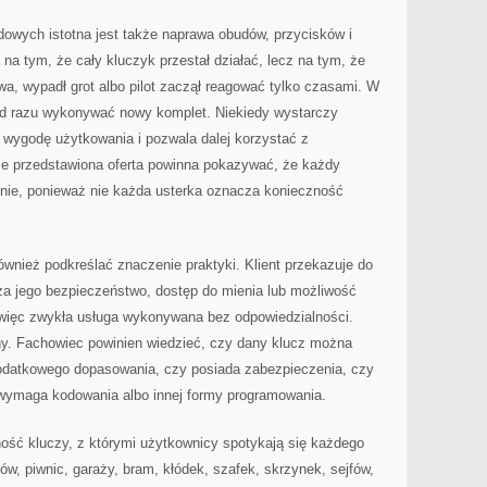
wych istotna jest także naprawa obudów, przycisków i
 na tym, że cały kluczyk przestał działać, lecz na tym, że
wa, wypadł grot albo pilot zaczął reagować tylko czasami. W
a od razu wykonywać nowy komplet. Niekiedy wystarczy
ca wygodę użytkowania i pozwala dalej korzystać z
e przedstawiona oferta powinna pokazywać, że każdy
lnie, ponieważ nie każda usterka oznacza konieczność
ównież podkreślać znaczenie praktyki. Klient przekazuje do
za jego bezpieczeństwo, dostęp do mienia lub możliwość
o więc zwykła usługa wykonywana bez odpowiedzialności.
y. Fachowiec powinien wiedzieć, czy dany klucz można
odatkowego dopasowania, czy posiada zabezpieczenia, czy
y wymaga kodowania albo innej formy programowania.
ość kluczy, z którymi użytkownicy spotykają się każdego
w, piwnic, garaży, bram, kłódek, szafek, skrzynek, sejfów,