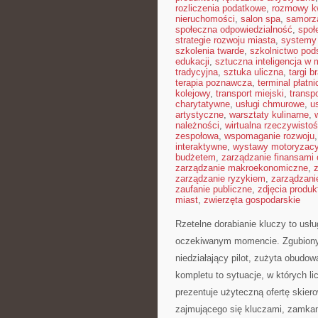
rozliczenia podatkowe
,
rozmowy kw
nieruchomości
,
salon spa
,
samorz
społeczna odpowiedzialność
,
społ
strategie rozwoju miasta
,
systemy 
szkolenia twarde
,
szkolnictwo po
edukacji
,
sztuczna inteligencja w
tradycyjna
,
sztuka uliczna
,
targi 
terapia poznawcza
,
terminal płatni
kolejowy
,
transport miejski
,
transp
charytatywne
,
usługi chmurowe
,
us
artystyczne
,
warsztaty kulinarne
,
należności
,
wirtualna rzeczywisto
zespołowa
,
wspomaganie rozwoju
interaktywne
,
wystawy motoryzacy
budżetem
,
zarządzanie finansami 
zarządzanie makroekonomiczne
,
zarządzanie ryzykiem
,
zarządzani
zaufanie publiczne
,
zdjęcia produ
miast
,
zwierzęta gospodarskie
Rzetelne dorabianie kluczy to usłu
oczekiwanym momencie. Zgubiony
niedziałający pilot, zużyta obud
kompletu to sytuacje, w których l
prezentuje użyteczną ofertę skie
zajmującego się kluczami, zamka