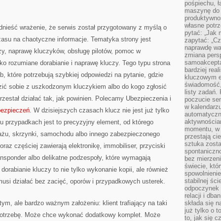
pośpiechu, ł
maszynę do 
produktywno
własne potrz
dnieść wrażenie, że serwis został przygotowany z myślą o
pytać: „Jak 
czasu na chaotyczne informacje. Tematyka strony jest
zapytać: „Cz
naprawdę wa
czy, naprawę kluczyków, obsługę pilotów, pomoc w
zmiana pers
samoakcepta
o rozumiane dorabianie i naprawę kluczy. Tego typu strona
bardziej rea
b, które potrzebują szybkiej odpowiedzi na pytanie, gdzie
kluczowym el
świadomość, 
zić sobie z uszkodzonym kluczykiem albo do kogo zgłosić
listy zadań. 
zestał działać tak, jak powinien. Polecamy Ubezpieczenia i
poczucie sen
w kalendarzu
bezpieczeń
. W dzisiejszych czasach klucz nie jest już tylko
automatyczn
aktywnościa
u przypadkach jest to precyzyjny element, od którego
momentu, w 
rażu, skrzynki, samochodu albo innego zabezpieczonego
przestają ci
sztuka zosta
az częściej zawierają elektronikę, immobiliser, przyciski
spontaniczno
ansponder albo delikatne podzespoły, które wymagają
bez mierzeni
świecie, któ
 dorabianie kluczy to nie tylko wykonanie kopii, ale również
spowolnienie
stabilnej ści
musi działać bez zacięć, oporów i przypadkowych usterek.
odpoczynek i
relacji i db
ym, ale bardzo ważnym założeniu: klient trafiający na taki
składa się n
już tylko o t
 potrzebę. Może chce wykonać dodatkowy komplet. Może
to, jak się 