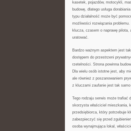
kasetek, pojazdów, motocykli, ma
budowę, dlatego usługa dorabiania
typu działalność może być pomocna
możliwości rozwiązania problemu.
klucza, czasem o naprawę pilota, 
uratować.
Bardzo ważnym aspektem jest takż
dostępem do przestrzeni prywatnyc
rzetelności. Strona powinna budo
Dla wielu osób istotne jest, aby 
ale również z poszanowaniem pryw
z kluczami zaufanie jest tak samo
Tego rodzaju serwis może trafiać d
skorzysta właściciel mieszkania, 
przedsiębiorca, który potrzebuje 
zabezpieczyć się przed zgubieniem
osoba wynajmująca lokal, właścic