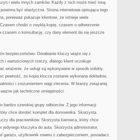
szyn i wielu innych zamków. Każdy z nich może mieć inną
 powinna być elastyczna. Strona internetowa opisująca tego
, ponieważ pokazuje klientowi, że istnieje wiele
 Czasem chodzi o zwykłą kopię, czasem o odtworzenie
a czasem o konsultację, czy dany element da się jeszcze
e bezpieczeństwo. Dorabianie kluczy wiąże się z
h i wartościowych rzeczy, dlatego klient oczekuje
wać wrażenie, że usługi są wykonywane w sposób solidny.
mieć pewność, że kopia klucza zostanie wykonana dokładnie,
atności i zrozumieniem wagi zlecenia. W branży związanej
 ważne jak techniczne umiejętności.
o bardzo szerokiej grupy odbiorców. Z jego informacji
który chce dorobić komplet dla domownika. Skorzysta
kluczy dla pracowników. Skorzysta kierowca, który chce
 jedynego kluczyka do auta. Skorzysta administrator,
iel garażu, użytkownik roweru z zabezpieczeniem, posiadacz