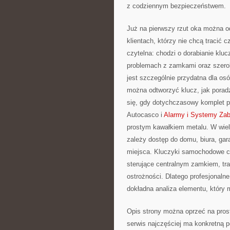
z codziennym bezpieczeństwem.
Już na pierwszy rzut oka można o
klientach, którzy nie chcą tracić 
czytelna: chodzi o dorabianie klu
problemach z zamkami oraz szerok
jest szczególnie przydatna dla osó
można odtworzyć klucz, jak porad
się, gdy dotychczasowy komplet pr
Autocasco i
Alarmy i Systemy Za
prostym kawałkiem metalu. W wiel
zależy dostęp do domu, biura, ga
miejsca. Kluczyki samochodowe cor
sterujące centralnym zamkiem, tr
ostrożności. Dlatego profesjonalne
dokładna analiza elementu, który 
Opis strony można oprzeć na prost
serwis najczęściej ma konkretną