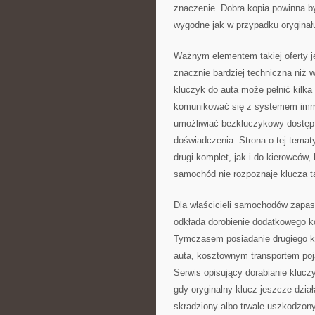
znaczenie. Dobra kopia powinna b
wygodne jak w przypadku oryginał
Ważnym elementem takiej oferty j
znacznie bardziej techniczna ni
kluczyk do auta może pełnić kilka 
komunikować się z systemem immo
umożliwiać bezkluczykowy dostęp
doświadczenia. Strona o tej temat
drugi komplet, jak i do kierowców, 
samochód nie rozpoznaje klucza ta
Dla właścicieli samochodów zapas
odkłada dorobienie dodatkowego k
Tymczasem posiadanie drugiego k
auta, kosztownym transportem poj
Serwis opisujący dorabianie klucz
gdy oryginalny klucz jeszcze dział
skradziony albo trwale uszkodzony