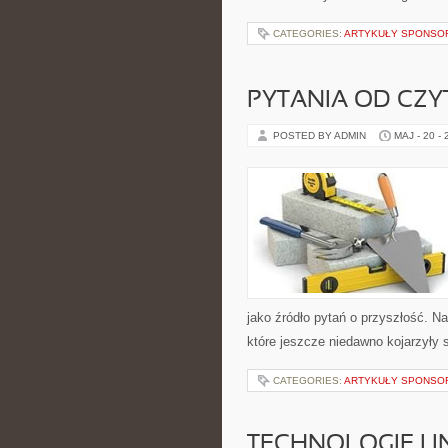
CATEGORIES:
ARTYKUŁY SPONS
PYTANIA OD CZ
POSTED BY ADMIN
MAJ - 20 -
jako źródło pytań o przyszłość. 
które jeszcze niedawno kojarzyły s
CATEGORIES:
ARTYKUŁY SPONS
TECHNOLOGIE I 