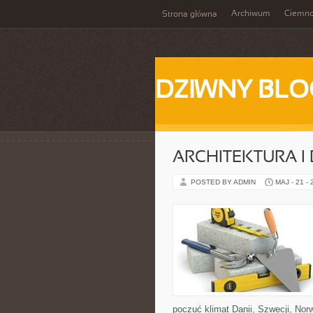
Archiwum
Ciemn
Strona główna
DZIWNY BLO
ARCHITEKTURA I
POSTED BY ADMIN
MAJ - 21 -
poczuć klimat Danii, Szwecji, Norwe