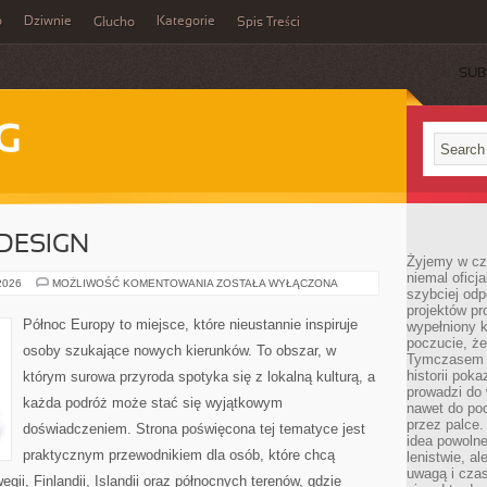
o
Dziwnie
Kategorie
Głucho
Spis Treści
SUB
G
 DESIGN
Żyjemy w cz
niemal oficj
ARCHITEKTURA
 2026
MOŻLIWOŚĆ KOMENTOWANIA
ZOSTAŁA WYŁĄCZONA
szybciej odp
I
DESIGN
projektów pr
Północ Europy to miejsce, które nieustannie inspiruje
wypełniony 
poczucie, że
osoby szukające nowych kierunków. To obszar, w
Tymczasem c
historii pok
którym surowa przyroda spotyka się z lokalną kulturą, a
prowadzi do 
każda podróż może stać się wyjątkowym
nawet do poc
przez palce.
doświadczeniem. Strona poświęcona tej tematyce jest
idea powolne
praktycznym przewodnikiem dla osób, które chcą
lenistwie, a
uwagą i cza
gii, Finlandii, Islandii oraz północnych terenów, gdzie