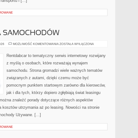
ransportu i […]
OROWANE
A SAMOCHODÓW
WYPOŻYCZALNIA
026
MOŻLIWOŚĆ KOMENTOWANIA
ZOSTAŁA WYŁĄCZONA
SAMOCHODÓW
Rentdabcar to tematyczny serwis internetowy rozwijany
z myślą o osobach, które rozważają wynajem
samochodu. Strona gromadzi wiele ważnych tematów
związanych z autami, dzięki czemu może być
pomocnym punktem startowym zarówno dla kierowców,
jak i dla tych, którzy dopiero zgłębiają świat leasingu
 można znaleźć porady dotyczące różnych aspektów
a kosztów utrzymania aż po leasing. Nowości na stronie
mochody Używane. […]
OROWANE