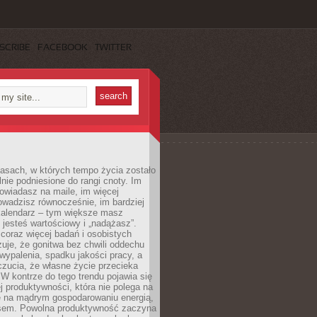
SCRIBE
FACEBOOK
TWITTER
asach, w których tempo życia zostało
alnie podniesione do rangi cnoty. Im
owiadasz na maile, im więcej
owadzisz równocześnie, im bardziej
kalendarz – tym większe masz
 jesteś wartościowy i „nadążasz”.
oraz więcej badań i osobistych
azuje, że gonitwa bez chwili oddechu
wypalenia, spadku jakości pracy, a
zucia, że własne życie przecieka
 W kontrze do tego trendu pojawia się
j produktywności, która nie polega na
le na mądrym gospodarowaniu energią,
sem. Powolna produktywność zaczyna