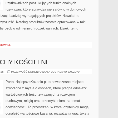
użytkownikach poszukujących funkcjonalnych
rozwiązań, które sprawdzą się zarówno w domowych
lizacji bardziej wymagających projektów. Nowości to
rzyszłość. Katalog produktów została opracowana w taki
eby osób o odmiennych oczekiwaniach. Dzięki temu
OROWANE
UCHY KOŚCIELNE
WSPÓLNOTY
026
MOŻLIWOŚĆ KOMENTOWANIA
ZOSTAŁA WYŁĄCZONA
I
RUCHY
KOŚCIELNE
Portal NajlepszeKazania.pl to nowoczesne miejsce
stworzone z myślą o osobach, które pragną odnaleźć
wartościowych treści związanych z rozwojem
duchowym, religią oraz przemyśleniami na temat
codzienności. To przestrzeń, w której czytelnicy mogą
odnaleźć wartościowe kazania, rozważania oraz teksty