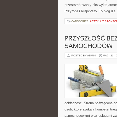
przestrzeń tworzy niezwykłą atmos
Przyroda i Krajobrazy. To blog dla
CATEGORIES:
ARTYKUŁY SPONS
PRZYSZŁOŚĆ BE
SAMOCHODÓW
POSTED BY ADMIN
MAJ - 21 -
dokładność. Strona poświęcona dor
osób, które szukają kompetentneg
samochodowymi oraz usługami zw