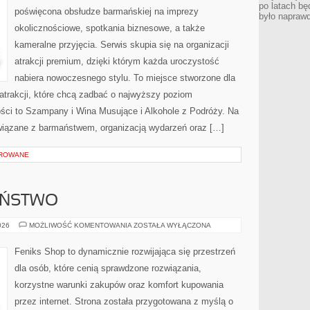
po latach bę
poświęcona obsłudze barmańskiej na imprezy
było napraw
okolicznościowe, spotkania biznesowe, a także
kameralne przyjęcia. Serwis skupia się na organizacji
atrakcji premium, dzięki którym każda uroczystość
nabiera nowoczesnego stylu. To miejsce stworzone dla
atrakcji, które chcą zadbać o najwyższy poziom
ci to Szampany i Wina Musujące i Alkohole z Podróży. Na
wiązane z barmaństwem, organizacją wydarzeń oraz […]
OROWANE
EŃSTWO
CYBERBEZPIECZEŃSTWO
026
MOŻLIWOŚĆ KOMENTOWANIA
ZOSTAŁA WYŁĄCZONA
Feniks Shop to dynamicznie rozwijająca się przestrzeń
dla osób, które cenią sprawdzone rozwiązania,
korzystne warunki zakupów oraz komfort kupowania
przez internet. Strona została przygotowana z myślą o