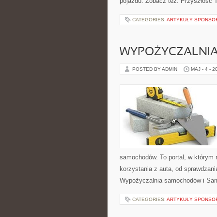
pojazdu. Zobacz też: Przyszłość T
CATEGORIES:
ARTYKUŁY SPONS
WYPOŻYCZALNI
POSTED BY ADMIN
MAJ - 4 - 2
samochodów. To portal, w którym
korzystania z auta, od sprawdzani
Wypożyczalnia samochodów i Sa
CATEGORIES:
ARTYKUŁY SPONS