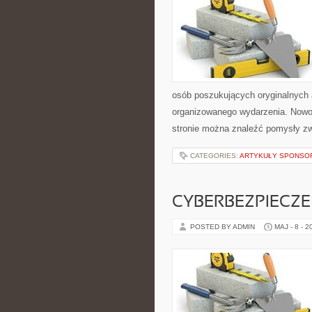
osób poszukujących oryginalnych 
organizowanego wydarzenia. Nowoś
stronie można znaleźć pomysły z
CATEGORIES:
ARTYKUŁY SPONS
CYBERBEZPIECZ
POSTED BY ADMIN
MAJ - 8 - 2