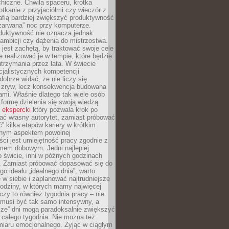
hiczne. Chwila spaceru, krótka
tkanie z przyjaciółmi czy wieczór z
afią bardziej zwiększyć produktywność
„zarwana” noc przy komputerze.
duktywność nie oznacza jednak
 ambicji czy dążenia do mistrzostwa.
 jest zachętą, by traktować swoje cele
e realizować je w tempie, które będzie
trzymania przez lata. W świecie
cjalistycznych kompetencji
dobrze widać, że nie liczy się
 zryw, lecz konsekwencja budowana
mi. Właśnie dlatego tak wiele osób
 formę dzielenia się swoją wiedzą
 ekspercki
który pozwala krok po
ać własny autorytet, zamiast próbować
” kilka etapów kariery w krótkim
otnym aspektem powolnej
ci jest umiejętność pracy zgodnie z
mem dobowym. Jedni najlepiej
o świcie, inni w późnych godzinach
. Zamiast próbować dopasować się do
go ideału „idealnego dnia”, warto
 w siebie i zaplanować najtrudniejsze
godziny, w których mamy najwięcej
yczy to również tygodnia pracy – nie
 musi być tak samo intensywny, a
sze” dni mogą paradoksalnie zwiększyć
 całego tygodnia. Nie można też
iaru emocjonalnego. Żyjąc w ciągłym