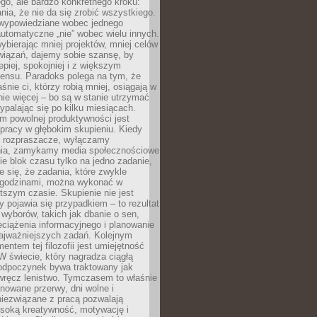
ego, ale bardzo konkretnego kroku:
ia, że nie da się zrobić wszystkiego.
 wypowiedziane wobec jednego
automatyczne „nie” wobec wielu innych.
bierając mniej projektów, mniej celów
wiązań, dajemy sobie szansę, by
epiej, spokojniej i z większym
ensu. Paradoks polega na tym, że
śnie ci, którzy robią mniej, osiągają w
nie więcej – bo są w stanie utrzymać
ypalając się po kilku miesiącach.
em powolnej produktywności jest
pracy w głębokim skupieniu. Kiedy
 rozpraszacze, wyłączamy
ia, zamykamy media społecznościowe
ie blok czasu tylko na jedno zadanie,
e się, że zadania, które zwykle
ę godzinami, można wykonać w
tszym czasie. Skupienie nie jest
y pojawia się przypadkiem – to rezultat
yborów, takich jak dbanie o sen,
eciążenia informacyjnego i planowanie
najważniejszych zadań. Kolejnym
ntem tej filozofii jest umiejętność
 W świecie, który nagradza ciągłą
odpoczynek bywa traktowany jak
wręcz lenistwo. Tymczasem to właśnie
nowane przerwy, dni wolne i
niezwiązane z pracą pozwalają
soką kreatywność, motywację i