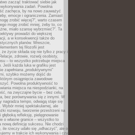
atwo zacząć traktować siebie jak
wykonywania zadań. Powolna
ść zachęca, by na nowo zauważyć
eby, emocje i ograniczenia. Zamiast
mogę zrobić więcej?”, warto czasem
ego mogę zrobić mniej, żeby to, co
żne, miało szansę wybrzmieć?”. Ta
pektywy prowadzi do większej
cji, a w konsekwencji także do
listycznych planów. Wreszcie,
ementem tej filozofii jest
że życie składa się nie tylko z pracy i
Relacje, zdrowie, rozwój osobisty,
su – to wszystko potrzebuje miejsca
. Jeśli każda luka w grafiku jest
ie zapełniana „produktywnymi”
mi, szybko możemy dojść do
którym osiągnięcia zawodowe
eszyć. Powolna produktywność to
wiania miejsca na niespodzianki, na
ść, na zwyczajne bycie – bez celu,
a, bez porównywania się z innymi. W
ry nagradza tempo, odwagą staje się
. Wybór mniej spektakularnej, ale
eżki rozwoju, tworzenie przestrzeni na
 głęboką refleksję, pielęgnowanie
anie o własne granice – wszystko to
a nową definicję sukcesu. Nie chodzi
o, ile rzeczy udało się „odhaczyć”, ale o
czujemy w trakcie ich wykonywania i czy