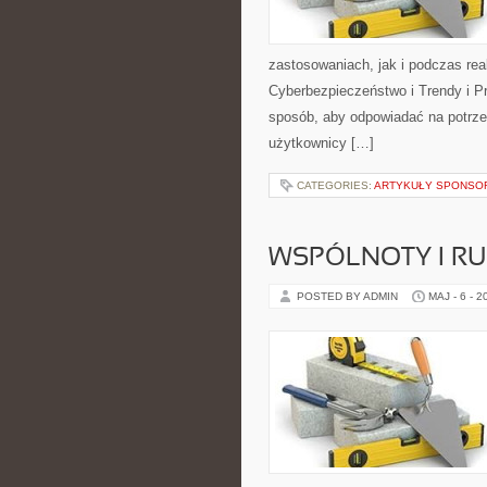
zastosowaniach, jak i podczas rea
Cyberbezpieczeństwo i Trendy i P
sposób, aby odpowiadać na potrz
użytkownicy […]
CATEGORIES:
ARTYKUŁY SPONS
WSPÓLNOTY I R
POSTED BY ADMIN
MAJ - 6 - 2