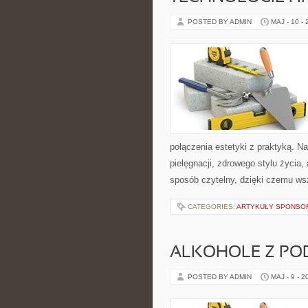
POSTED BY ADMIN
MAJ - 10 -
połączenia estetyki z praktyką. N
pielęgnacji, zdrowego stylu życia,
sposób czytelny, dzięki czemu w
CATEGORIES:
ARTYKUŁY SPONS
ALKOHOLE Z PO
POSTED BY ADMIN
MAJ - 9 - 2