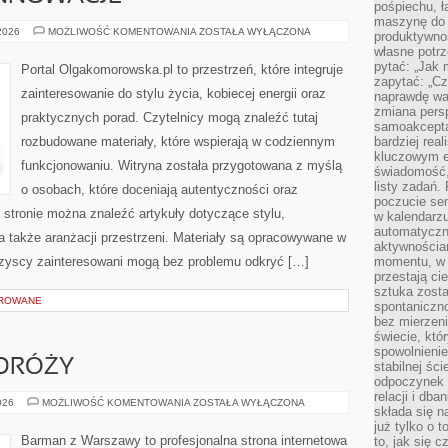
pośpiechu, ł
maszynę do 
TECHNOLOGIE
 2026
MOŻLIWOŚĆ KOMENTOWANIA
ZOSTAŁA WYŁĄCZONA
produktywno
I
własne potrz
INNOWACJE
pytać: „Jak 
Portal Olgakomorowska.pl to przestrzeń, które integruje
zapytać: „Cz
zainteresowanie do stylu życia, kobiecej energii oraz
naprawdę wa
zmiana pers
praktycznych porad. Czytelnicy mogą znaleźć tutaj
samoakcepta
rozbudowane materiały, które wspierają w codziennym
bardziej rea
kluczowym el
funkcjonowaniu. Witryna została przygotowana z myślą
świadomość, 
listy zadań. 
o osobach, które doceniają autentyczności oraz
poczucie sen
a stronie można znaleźć artykuły dotyczące stylu,
w kalendarzu
automatyczn
 a także aranżacji przestrzeni. Materiały są opracowywane w
aktywnościa
szyscy zainteresowani mogą bez problemu odkryć […]
momentu, w 
przestają ci
sztuka zosta
OROWANE
spontaniczno
bez mierzeni
świecie, któ
spowolnienie
DRÓŻY
stabilnej ści
odpoczynek i
relacji i db
ALKOHOLE
026
MOŻLIWOŚĆ KOMENTOWANIA
ZOSTAŁA WYŁĄCZONA
składa się n
Z
PODRÓŻY
już tylko o t
Barman z Warszawy to profesjonalna strona internetowa
to, jak się 