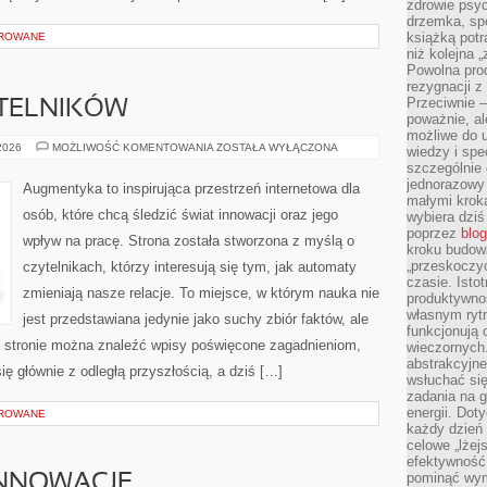
zdrowie psyc
drzemka, spo
książką potr
OROWANE
niż kolejna 
Powolna pro
rezygnacji z
Przeciwnie –
YTELNIKÓW
poważnie, al
możliwe do u
PYTANIA
 2026
MOŻLIWOŚĆ KOMENTOWANIA
ZOSTAŁA WYŁĄCZONA
wiedzy i spe
OD
szczególnie 
CZYTELNIKÓW
jednorazowy
Augmentyka to inspirująca przestrzeń internetowa dla
małymi kroka
osób, które chcą śledzić świat innowacji oraz jego
wybiera dziś
poprzez
blog
wpływ na pracę. Strona została stworzona z myślą o
kroku budow
„przeskoczyć
czytelnikach, którzy interesują się tym, jak automaty
czasie. Ist
zmieniają nasze relacje. To miejsce, w którym nauka nie
produktywnoś
własnym ryt
jest przedstawiana jedynie jako suchy zbiór faktów, ale
funkcjonują 
Na stronie można znaleźć wpisy poświęcone zagadnieniom,
wieczornych
abstrakcyjne
ię głównie z odległą przyszłością, a dziś […]
wsłuchać się
zadania na 
energii. Dot
OROWANE
każdy dzień
celowe „lżej
efektywność
pominąć wym
INNOWACJE