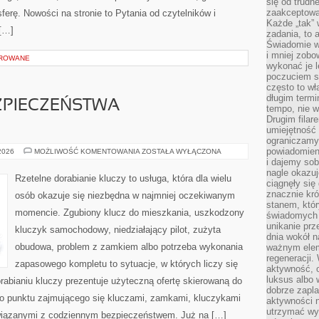
się od trudn
zaakceptowan
ferę. Nowości na stronie to Pytania od czytelników i
Każde „tak”
 […]
zadania, to 
Świadomie wy
i mniej zobo
OROWANE
wykonać je l
poczuciem s
często to wła
długim termi
ZPIECZEŃSTWA
tempo, nie w
Drugim filar
umiejętność 
ograniczamy
powiadomien
PRZYSZŁOŚĆ
 2026
MOŻLIWOŚĆ KOMENTOWANIA
ZOSTAŁA WYŁĄCZONA
BEZPIECZEŃSTWA
i dajemy sob
SAMOCHODÓW
nagle okazuj
Rzetelne dorabianie kluczy to usługa, która dla wielu
ciągnęły si
znacznie kró
osób okazuje się niezbędna w najmniej oczekiwanym
stanem, któr
momencie. Zgubiony klucz do mieszkania, uszkodzony
świadomych w
unikanie prz
kluczyk samochodowy, niedziałający pilot, zużyta
dnia wokół 
obudowa, problem z zamkiem albo potrzeba wykonania
ważnym eleme
regeneracji.
zapasowego kompletu to sytuacje, w których liczy się
aktywność, 
luksus albo 
abianiu kluczy prezentuje użyteczną ofertę skierowaną do
dobrze zapla
o punktu zajmującego się kluczami, zamkami, kluczykami
aktywności 
utrzymać wy
iązanymi z codziennym bezpieczeństwem. Już na […]