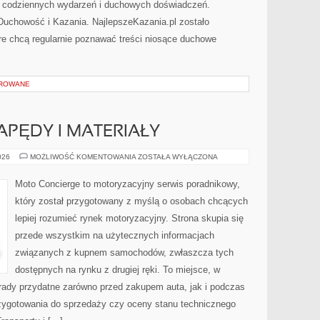
s codziennych wydarzeń i duchowych doświadczeń.
i Duchowość i Kazania. NajlepszeKazania.pl zostało
re chcą regularnie poznawać treści niosące duchowe
OROWANE
PĘDY I MATERIAŁY
INNOWACYJNE
026
MOŻLIWOŚĆ KOMENTOWANIA
ZOSTAŁA WYŁĄCZONA
NAPĘDY
I
MATERIAŁY
Moto Concierge to motoryzacyjny serwis poradnikowy,
który został przygotowany z myślą o osobach chcących
lepiej rozumieć rynek motoryzacyjny. Strona skupia się
przede wszystkim na użytecznych informacjach
związanych z kupnem samochodów, zwłaszcza tych
dostępnych na rynku z drugiej ręki. To miejsce, w
rady przydatne zarówno przed zakupem auta, jak i podczas
zygotowania do sprzedaży czy oceny stanu technicznego