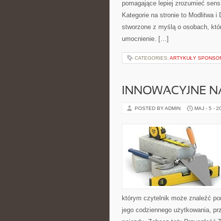
pomagające lepiej zrozumieć sen
Kategorie na stronie to Modlitwa 
stworzone z myślą o osobach, któ
umocnienie. […]
CATEGORIES:
ARTYKUŁY SPONS
INNOWACYJNE NA
POSTED BY ADMIN
MAJ - 5 - 2
którym czytelnik może znaleźć po
jego codziennego użytkowania, pr