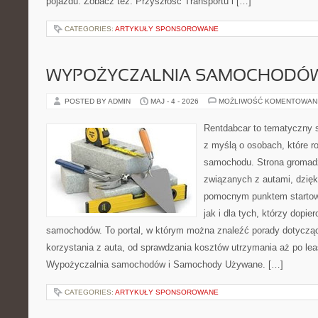
pojazdu. Zobacz też: Przyszłość Transportu i […]
CATEGORIES:
ARTYKUŁY SPONSOROWANE
WYPOŻYCZALNIA SAMOCHODÓ
POSTED BY ADMIN
MAJ - 4 - 2026
MOŻLIWOŚĆ KOMENTOWAN
Rentdabcar to tematyczny s
z myślą o osobach, które 
samochodu. Strona gromad
związanych z autami, dzię
pomocnym punktem startow
jak i dla tych, którzy dopier
samochodów. To portal, w którym można znaleźć porady dotyczą
korzystania z auta, od sprawdzania kosztów utrzymania aż po lea
Wypożyczalnia samochodów i Samochody Używane. […]
CATEGORIES:
ARTYKUŁY SPONSOROWANE