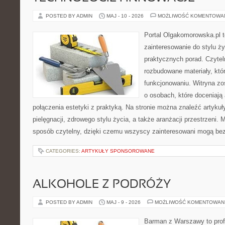
POSTED BY ADMIN
MAJ - 10 - 2026
MOŻLIWOŚĆ KOMENTOWA
Portal Olgakomorowska.pl to
zainteresowanie do stylu ży
praktycznych porad. Czytel
rozbudowane materiały, któ
funkcjonowaniu. Witryna zo
o osobach, które doceniają
połączenia estetyki z praktyką. Na stronie można znaleźć artykuł
pielęgnacji, zdrowego stylu życia, a także aranżacji przestrzeni.
sposób czytelny, dzięki czemu wszyscy zainteresowani mogą be
CATEGORIES:
ARTYKUŁY SPONSOROWANE
ALKOHOLE Z PODRÓŻY
POSTED BY ADMIN
MAJ - 9 - 2026
MOŻLIWOŚĆ KOMENTOWAN
Barman z Warszawy to profe