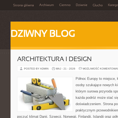
Archiwum
Ciemno
Dziwnie
Katego
Strona główna
Głucho
DZIWNY BLOG
ARCHITEKTURA I DESIGN
POSTED BY ADMIN
MAJ - 21 - 2026
MOŻLIWOŚĆ KOMENTOWA
Północ Europy to miejsce, k
osoby szukające nowych ki
którym surowa przyroda spot
każda podróż może stać s
doświadczeniem. Strona poś
praktycznym przewodnikiem
poczuć klimat Danii, Szwecji, Norwegii, Finlandii, Islandii oraz p