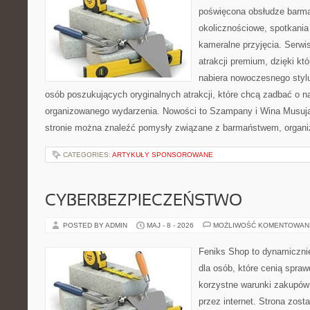
poświęcona obsłudze barma
okolicznościowe, spotkania
kameralne przyjęcia. Serwis
atrakcji premium, dzięki k
nabiera nowoczesnego stylu
osób poszukujących oryginalnych atrakcji, które chcą zadbać o 
organizowanego wydarzenia. Nowości to Szampany i Wina Musując
stronie można znaleźć pomysły związane z barmaństwem, organi
CATEGORIES:
ARTYKUŁY SPONSOROWANE
CYBERBEZPIECZEŃSTWO
POSTED BY ADMIN
MAJ - 8 - 2026
MOŻLIWOŚĆ KOMENTOWAN
Feniks Shop to dynamicznie
dla osób, które cenią spra
korzystne warunki zakupów
przez internet. Strona zost