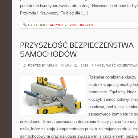
przestrzeń tworzy niezwykłą atmosferę. Nowości na stronie to Pyt
Przyroda i Krajobrazy. To blog dla […]
CATEGORIES:
ARTYKUŁY SPONSOROWANE
PRZYSZŁOŚĆ BEZPIECZEŃSTWA
SAMOCHODÓW
POSTED BY ADMIN
MAJ - 21 - 2026
MOŻLIWOŚĆ KOMENTOWA
Rzetelne dorabianie kluczy t
osób okazuje się niezbędn
momencie. Zgubiony klucz 
kluczyk samochodowy, niedz
obudowa, problem z zamkie
zapasowego kompletu to syt
dokładność. Strona poświęcona dorabianiu kluczy prezentuje użyt
osób, które szukają kompetentnego punktu zajmującego się kluc
samochodowymi oraz usługami związanymi z codziennym bezpie