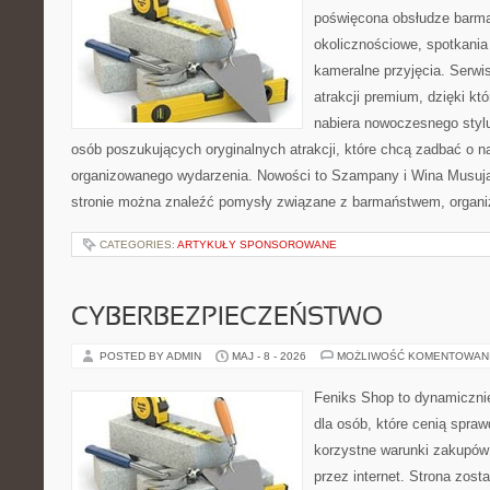
poświęcona obsłudze barma
okolicznościowe, spotkania
kameralne przyjęcia. Serwis
atrakcji premium, dzięki k
nabiera nowoczesnego stylu
osób poszukujących oryginalnych atrakcji, które chcą zadbać o 
organizowanego wydarzenia. Nowości to Szampany i Wina Musując
stronie można znaleźć pomysły związane z barmaństwem, organi
CATEGORIES:
ARTYKUŁY SPONSOROWANE
CYBERBEZPIECZEŃSTWO
POSTED BY ADMIN
MAJ - 8 - 2026
MOŻLIWOŚĆ KOMENTOWAN
Feniks Shop to dynamicznie
dla osób, które cenią spra
korzystne warunki zakupów
przez internet. Strona zost