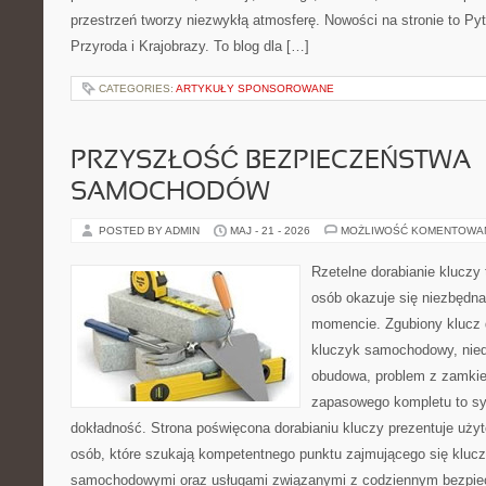
przestrzeń tworzy niezwykłą atmosferę. Nowości na stronie to Pyt
Przyroda i Krajobrazy. To blog dla […]
CATEGORIES:
ARTYKUŁY SPONSOROWANE
PRZYSZŁOŚĆ BEZPIECZEŃSTWA
SAMOCHODÓW
POSTED BY ADMIN
MAJ - 21 - 2026
MOŻLIWOŚĆ KOMENTOWA
Rzetelne dorabianie kluczy t
osób okazuje się niezbędn
momencie. Zgubiony klucz 
kluczyk samochodowy, niedz
obudowa, problem z zamkie
zapasowego kompletu to syt
dokładność. Strona poświęcona dorabianiu kluczy prezentuje użyt
osób, które szukają kompetentnego punktu zajmującego się kluc
samochodowymi oraz usługami związanymi z codziennym bezpie