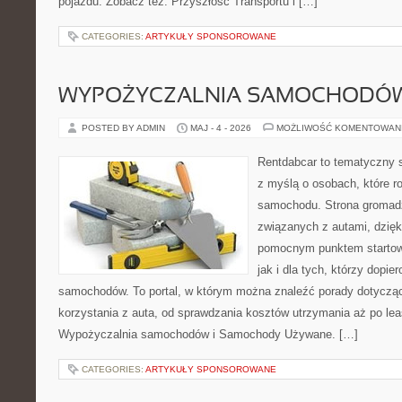
pojazdu. Zobacz też: Przyszłość Transportu i […]
CATEGORIES:
ARTYKUŁY SPONSOROWANE
WYPOŻYCZALNIA SAMOCHODÓ
POSTED BY ADMIN
MAJ - 4 - 2026
MOŻLIWOŚĆ KOMENTOWAN
Rentdabcar to tematyczny s
z myślą o osobach, które 
samochodu. Strona gromad
związanych z autami, dzię
pomocnym punktem startow
jak i dla tych, którzy dopier
samochodów. To portal, w którym można znaleźć porady dotyczą
korzystania z auta, od sprawdzania kosztów utrzymania aż po lea
Wypożyczalnia samochodów i Samochody Używane. […]
CATEGORIES:
ARTYKUŁY SPONSOROWANE