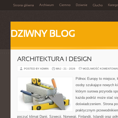
Archiwum
Ciemno
Dziwnie
Katego
Strona główna
Głucho
DZIWNY BLOG
ARCHITEKTURA I DESIGN
POSTED BY ADMIN
MAJ - 21 - 2026
MOŻLIWOŚĆ KOMENTOWA
Północ Europy to miejsce, k
osoby szukające nowych ki
którym surowa przyroda spot
każda podróż może stać s
doświadczeniem. Strona poś
praktycznym przewodnikiem
poczuć klimat Danii, Szwecji, Norwegii, Finlandii, Islandii oraz p