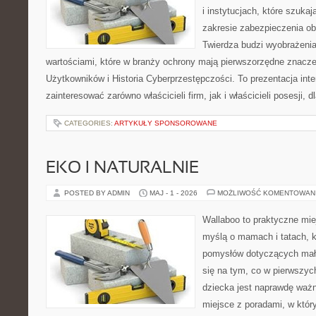
i instytucjach, które szuka
zakresie zabezpieczenia o
Twierdza budzi wyobrażenia
wartościami, które w branży ochrony mają pierwszorzędne znacze
Użytkowników i Historia Cyberprzestępczości. To prezentacja int
zainteresować zarówno właścicieli firm, jak i właścicieli posesji, d
CATEGORIES:
ARTYKUŁY SPONSOROWANE
EKO I NATURALNIE
POSTED BY ADMIN
MAJ - 1 - 2026
MOŻLIWOŚĆ KOMENTOWAN
Wallaboo to praktyczne mie
myślą o mamach i tatach, k
pomysłów dotyczących mały
się na tym, co w pierwszych
dziecka jest naprawdę ważn
miejsce z poradami, w któ