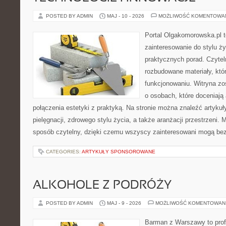
POSTED BY ADMIN
MAJ - 10 - 2026
MOŻLIWOŚĆ KOMENTOWA
Portal Olgakomorowska.pl to
zainteresowanie do stylu ży
praktycznych porad. Czytel
rozbudowane materiały, któ
funkcjonowaniu. Witryna zo
o osobach, które doceniają
połączenia estetyki z praktyką. Na stronie można znaleźć artykuł
pielęgnacji, zdrowego stylu życia, a także aranżacji przestrzeni.
sposób czytelny, dzięki czemu wszyscy zainteresowani mogą be
CATEGORIES:
ARTYKUŁY SPONSOROWANE
ALKOHOLE Z PODRÓŻY
POSTED BY ADMIN
MAJ - 9 - 2026
MOŻLIWOŚĆ KOMENTOWAN
Barman z Warszawy to profe