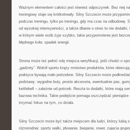
Ważnym elementem całości jest również odpoczynek. Bez niej na
treningowy staje się krótkotrwały. Silny Szczecin może przypomina
podczas treningu, tylko po treningu, gdy ma czas na odbudowę. S
od wysokiej intensywności, a także dbanie o stres to nie dodatki,
w którym wiele osób żyje szybko, takie przypomnienie jest bezc
błędnego koła: spadek energii.
Strona może też pełnić rolę miejsca weryfikacji, jeśli chodzi o spr
„gadżety”. Wokół sportu krąży mnóstwo produktów, które obiecują
praktyce bywają mało potrzebne. Silny Szczecin może podkreślać
podstawy: wygodne buty, proste akcesoria, ewentualnie pas, gum
kettlebell – zależnie od potrzeb. Reszta to dodatki, które mają se
bazowa technika. Takie podejście pomaga oszczędzać pieniądze 
trzymać fokus na tym, co działa.
Silny Szczecin może być także miejscem dla ludzi, którzy lubią sp
różnorodnej: sporty walki, pływanie, bieganie, rower, zajęcia gru