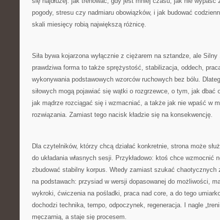
się najdłużej: jak trenować, gdy jest mniej czasu, jak nie wypaść
pogody, stresu czy nadmiaru obowiązków, i jak budować codzienn
skali miesięcy robią największą różnicę.
Siła bywa kojarzona wyłącznie z ciężarem na sztandze, ale Siln
prawdziwa forma to także sprężystość, stabilizacja, oddech, prac
wykonywania podstawowych wzorców ruchowych bez bólu. Dlatego
siłowych mogą pojawiać się wątki o rozgrzewce, o tym, jak dbać o
jak mądrze rozciągać się i wzmacniać, a także jak nie wpaść w 
rozwiązania. Zamiast tego nacisk kładzie się na konsekwencję.
Dla czytelników, którzy chcą działać konkretnie, strona może sł
do układania własnych sesji. Przykładowo: ktoś chce wzmocnić no
zbudować stabilny korpus. Wtedy zamiast szukać chaotycznych 
na podstawach: przysiad w wersji dopasowanej do możliwości, mar
wykroki, ćwiczenia na pośladki, praca nad core, a do tego umiark
dochodzi technika, tempo, odpoczynek, regeneracja. I nagle „tren
męczarnią, a staje się procesem.