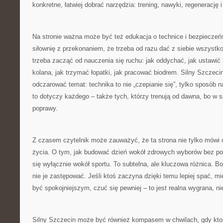
konkretne, łatwiej dobrać narzędzia: trening, nawyki, regenerację 
Na stronie ważna może być też edukacja o technice i bezpieczeńs
siłownię z przekonaniem, że trzeba od razu dać z siebie wszyst
trzeba zacząć od nauczenia się ruchu: jak oddychać, jak ustawić 
kolana, jak trzymać łopatki, jak pracować biodrem. Silny Szcze
odczarować temat: technika to nie „czepianie się”, tylko sposób n
to dotyczy każdego – także tych, którzy trenują od dawna, bo w 
poprawy.
Z czasem czytelnik może zauważyć, że ta strona nie tylko mówi o
życia. O tym, jak budować dzień wokół zdrowych wyborów bez po
się wyłącznie wokół sportu. To subtelna, ale kluczowa różnica. B
nie je zastępować. Jeśli ktoś zaczyna dzięki temu lepiej spać, mie
być spokojniejszym, czuć się pewniej – to jest realna wygrana, ni
Silny Szczecin może być również kompasem w chwilach, gdy kto