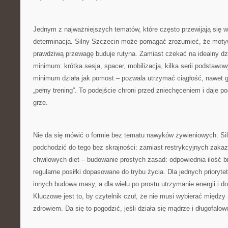
Jednym z najważniejszych tematów, które często przewijają się w 
determinacja. Silny Szczecin może pomagać zrozumieć, że motyw
prawdziwą przewagę buduje rutyna. Zamiast czekać na idealny dzi
minimum: krótka sesja, spacer, mobilizacja, kilka serii podstawo
minimum działa jak pomost – pozwala utrzymać ciągłość, nawet 
„pełny trening”. To podejście chroni przed zniechęceniem i daje po
grze.
Nie da się mówić o formie bez tematu nawyków żywieniowych. S
podchodzić do tego bez skrajności: zamiast restrykcyjnych zaka
chwilowych diet – budowanie prostych zasad: odpowiednia ilość b
regularne posiłki dopasowane do trybu życia. Dla jednych prioryte
innych budowa masy, a dla wielu po prostu utrzymanie energii i 
Kluczowe jest to, by czytelnik czuł, że nie musi wybierać międz
zdrowiem. Da się to pogodzić, jeśli działa się mądrze i długofalow