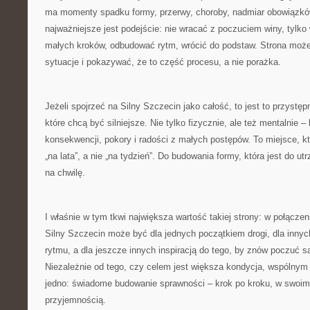
ma momenty spadku formy, przerwy, choroby, nadmiar obowiązkó
najważniejsze jest podejście: nie wracać z poczuciem winy, tylk
małych kroków, odbudować rytm, wrócić do podstaw. Strona może
sytuacje i pokazywać, że to część procesu, a nie porażka.
Jeżeli spojrzeć na Silny Szczecin jako całość, to jest to przystę
które chcą być silniejsze. Nie tylko fizycznie, ale też mentalnie – 
konsekwencji, pokory i radości z małych postępów. To miejsce, k
„na lata”, a nie „na tydzień”. Do budowania formy, która jest do ut
na chwilę.
I właśnie w tym tkwi największa wartość takiej strony: w połącz
Silny Szczecin może być dla jednych początkiem drogi, dla inny
rytmu, a dla jeszcze innych inspiracją do tego, by znów poczuć s
Niezależnie od tego, czy celem jest większa kondycja, wspólny
jedno: świadome budowanie sprawności – krok po kroku, w swoim 
przyjemnością.