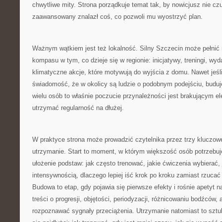
chwytliwe mity. Strona porządkuje temat tak, by nowicjusz nie czu
zaawansowany znalazł coś, co pozwoli mu wyostrzyć plan.
Ważnym wątkiem jest też lokalność. Silny Szczecin może pełnić 
kompasu w tym, co dzieje się w regionie: inicjatywy, treningi, wy
klimatyczne akcje, które motywują do wyjścia z domu. Nawet jeśli 
świadomość, że w okolicy są ludzie o podobnym podejściu, buduj
wielu osób to właśnie poczucie przynależności jest brakującym e
utrzymać regularność na dłużej.
W praktyce strona może prowadzić czytelnika przez trzy kluczowe
utrzymanie. Start to moment, w którym większość osób potrzebuje 
ułożenie podstaw: jak często trenować, jakie ćwiczenia wybierać, 
intensywnością, dlaczego lepiej iść krok po kroku zamiast rzucać
Budowa to etap, gdy pojawia się pierwsze efekty i rośnie apetyt n
treści o progresji, objętości, periodyzacji, różnicowaniu bodźców, 
rozpoznawać sygnały przeciążenia. Utrzymanie natomiast to sztuk