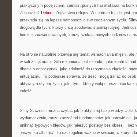
praktycznym podejściem: zamiast pustych haseł stawia na konkret 
Zobacz też
Dębno
i Żeglarstwo i Rejsy. W centrum tej idei jest pro
przekłada się na lepsze samopoczucie w codziennym życiu. Sil
drogową dla tych, którzy chcą zbudować stabilną rutynę. Jednocz
bardziej zaawansowanych, którzy szukają nowych bodźców na ro
Na stronie naturalnie przewija się temat wzmacniania mięśni, ale
w sali z ciężarami. Siła rozumiana jest szeroko: jako kontrola nad
dbania o odpoczynek, jako zdolność do utrzymania ciągłości nawe
entuzjazmu. To podejście sprawia, że treści mogą trafiać do osób
aktywnym stylem życia, jak i tymi, którzy wolą marsze albo łącz
całość.
Silny Szczecin można czytać jak praktyczną bazę wiedzy. Jeśli 
wytłumaczenia, może zacząć od fundamentów: jak ustawić cel, ja
uniknąć typowych błędów, jak mierzyć postępy bez obsesji i bez
„wszystko albo nic”. To szczególnie ważne w świecie, w którym ł