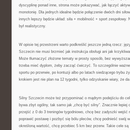
dyscyplinę ponad inne, strona może pokazywać, jak łączyć aktyw
monotonię. Dla jednych idealne będzie połączenie dwóch dni siłow
innych lepszy będzie układ: siła + mobilność + sport zespołowy. N
był realistyczny.
W opisie tej przestrzeni warto podkreślić jeszcze jedną rzecz: jęz
Szczecin nie musi brzmieć jak instrukcja obsługi ani jak krzykliw
Może tłumaczyć złożone tematy w prosty sposób, bez wywyższani
trzeba mieć dyplom, żeby zacząć ćwiczyć. To szczególnie ważne 
sportu po przerwie, po kontuzji albo po latach siedzącego trybu ż
krokiem jest nie plan na 12 tygodni, tylko odzyskanie wiary, że da 
Silny Szczecin może też przypominać o mądrym podejściu do cel
bywa zbyt ogólny, tak samo jak „chcę być silny”. Znacznie lepiej d
przejść z 0 do 3 treningów tygodniowo, chcę bez zadyszki wejść n
poprawić postawę i pozbyć się bólu pleców, chcę podnieść swój 
określoną wartość, chcę przebiec 5 km bez przerw. Takie cele są 