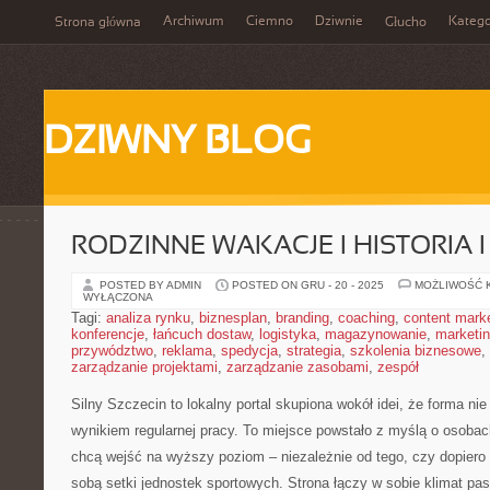
Archiwum
Ciemno
Dziwnie
Katego
Strona główna
Głucho
DZIWNY BLOG
RODZINNE WAKACJE I HISTORIA 
POSTED BY ADMIN
POSTED ON GRU - 20 - 2025
MOŻLIWOŚĆ 
WYŁĄCZONA
Tagi:
analiza rynku
,
biznesplan
,
branding
,
coaching
,
content mark
konferencje
,
łańcuch dostaw
,
logistyka
,
magazynowanie
,
marketi
przywództwo
,
reklama
,
spedycja
,
strategia
,
szkolenia biznesowe
,
zarządzanie projektami
,
zarządzanie zasobami
,
zespół
Silny Szczecin to lokalny portal skupiona wokół idei, że forma nie
wynikiem regularnej pracy. To miejsce powstało z myślą o osobach
chcą wejść na wyższy poziom – niezależnie od tego, czy dopiero
sobą setki jednostek sportowych. Strona łączy w sobie klimat pa