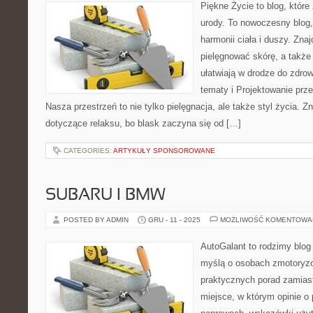
Piękne Życie to blog, które
urody. To nowoczesny blog, 
harmonii ciała i duszy. Znaj
pielęgnować skórę, a także 
ułatwiają w drodze do zdro
tematy i Projektowanie prz
Nasza przestrzeń to nie tylko pielęgnacja, ale także styl życia. Zn
dotyczące relaksu, bo blask zaczyna się od […]
CATEGORIES:
ARTYKUŁY SPONSOROWANE
SUBARU I BMW
POSTED BY ADMIN
GRU - 11 - 2025
MOŻLIWOŚĆ KOMENTOWA
AutoGalant to rodzimy blog
myślą o osobach zmotoryzo
praktycznych porad zamiast
miejsce, w którym opinie o 