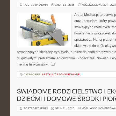
POSTED BY ADMIN
GRU - 12 - 2025
MOŻLIWOŚĆ KOMENTOWA
ArstanMedica.pl to serwis 
oraz kontuzjom, który pows
szukających rzetelnych info
konkretnych wskazówek dot
sprawności. Na tej platform
skierowane do osób aktywny
prowadzących siedzący tryb życia, a także do osób starszych ora
długotrwałymi problemami zdrowotnymi. Zobacz też: Nowości i wyda
Trening funkcjonalny. […]
CATEGORIES:
ARTYKUŁY SPONSOROWANE
ŚWIADOME RODZICIELSTWO I E
DZIEĆMI I DOMOWE ŚRODKI PIO
POSTED BY ADMIN
GRU - 11 - 2025
MOŻLIWOŚĆ KOMENTOWA