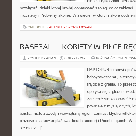
nie jest tylko zbiór ofertow
rozwiązań, dzięki której łatwiej dopasować zabiegi do oczekiwań. 
i rozstępy i Problemy skórne. W świecie, w którym skóra codzien
CATEGORIES:
ARTYKUŁY SPONSOROWANE
BASEBALL I KOBIETY W PIŁCE RĘ
POSTED BY ADMIN
GRU - 21 - 2025
MOŻLIWOŚĆ KOMENTOWA
DAPTORUN to serwis poświ
hobbystycznemu, alternaty
frajdzie z grania. To przest
spotyka się z głodem wiedzy
zamienić się w opowieść o 
powstaje z myślą o tych, kt
boiska, małe zawody i wewnętrzny ogień, zamiast błysku reflekto
plażowe (siatkówka plażowa, beach soccer) i Padel i squash. 
się gracz – […]