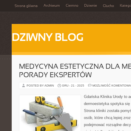
Archiwum
Ciemno
Dziwnie
Katego
Strona główna
Głucho
DZIWNY BLOG
MEDYCYNA ESTETYCZNA DLA MĘ
PORADY EKSPERTÓW
POSTED BY ADMIN
GRU - 21 - 2025
MOŻLIWOŚĆ KOMENTOWA
Gdańska Klinika Urody to a
dermoestetyka spotyka się 
Strona kliniki została pomy
osób, które chcą lepiej zro
podejmować rozsądne decyz