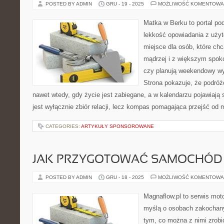
POSTED BY ADMIN
GRU - 19 - 2025
MOŻLIWOŚĆ KOMENTOWA
Matka w Berku to portal pod
lekkość opowiadania z uż
miejsce dla osób, które ch
mądrzej i z większym spoko
czy planują weekendowy wy
Strona pokazuje, że podró
nawet wtedy, gdy życie jest zabiegane, a w kalendarzu pojawiają 
jest wyłącznie zbiór relacji, lecz kompas pomagająca przejść od 
CATEGORIES:
ARTYKUŁY SPONSOROWANE
JAK PRZYGOTOWAĆ SAMOCHÓD 
POSTED BY ADMIN
GRU - 18 - 2025
MOŻLIWOŚĆ KOMENTOWA
Magnaflow.pl to serwis moto
myślą o osobach zakochan
tym, co można z nimi zrobić