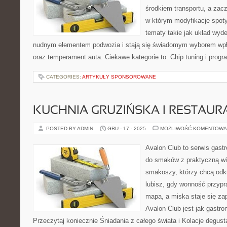
środkiem transportu, a zac
w którym modyfikacje spot
tematy takie jak układ wyd
nudnym elementem podwozia i stają się świadomym wyborem wpł
oraz temperament auta. Ciekawe kategorie to: Chip tuning i prog
CATEGORIES:
ARTYKUŁY SPONSOROWANE
KUCHNIA GRUZIŃSKA I RESTAUR
POSTED BY ADMIN
GRU - 17 - 2025
MOŻLIWOŚĆ KOMENTOWA
Avalon Club to serwis gast
do smaków z praktyczną wi
smakoszy, którzy chcą odkr
lubisz, gdy wonność przypra
mapa, a miska staje się za
Avalon Club jest jak gastr
Przeczytaj koniecznie Śniadania z całego świata i Kolacje degustac