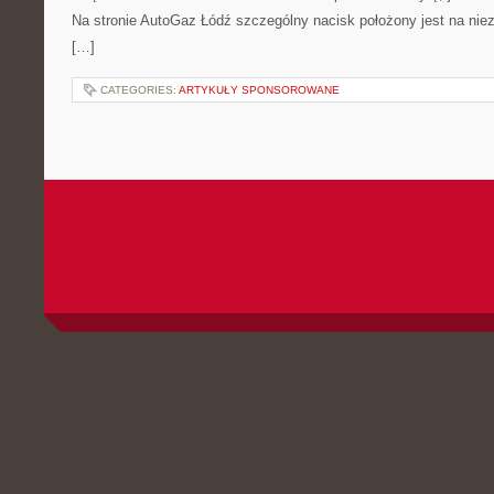
Na stronie AutoGaz Łódź szczególny nacisk położony jest na ni
[…]
CATEGORIES:
ARTYKUŁY SPONSOROWANE