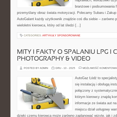
naprawach, wskazówki użytk
branżowe i podsumowania f
przemyślany obraz świata motoryzacji. Polecamy Subaru i Zakup
AutoGalant każdy użytkownik znajdzie coś dla siebie – zarówno p
wieloletni kierowca, który od lat śledzi […]
CATEGORIES:
ARTYKUŁY SPONSOROWANE
MITY I FAKTY O SPALANIU LPG I 
PHOTOGRAPHY & VIDEO
POSTED BY ADMIN
GRU - 10 - 2025
MOŻLIWOŚĆ KOMENTOWA
AutoGaz Łódź to specjalist
się instalacją i obsługą in
połączony z systematyczn
którym kierowcy znajdą konk
informacje ze świata aut n
miejscu dział usługowy war
dzięki czemu kierowca może zarówno zaplanować wizytę, jak i z