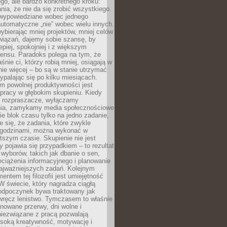
ego, ale bardzo konkretnego kroku:
ia, że nie da się zrobić wszystkiego.
 wypowiedziane wobec jednego
automatyczne „nie” wobec wielu innych.
bierając mniej projektów, mniej celów
wiązań, dajemy sobie szansę, by
epiej, spokojniej i z większym
ensu. Paradoks polega na tym, że
śnie ci, którzy robią mniej, osiągają w
nie więcej – bo są w stanie utrzymać
ypalając się po kilku miesiącach.
em powolnej produktywności jest
pracy w głębokim skupieniu. Kiedy
 rozpraszacze, wyłączamy
ia, zamykamy media społecznościowe
ie blok czasu tylko na jedno zadanie,
e się, że zadania, które zwykle
ę godzinami, można wykonać w
tszym czasie. Skupienie nie jest
y pojawia się przypadkiem – to rezultat
yborów, takich jak dbanie o sen,
eciążenia informacyjnego i planowanie
najważniejszych zadań. Kolejnym
ntem tej filozofii jest umiejętność
 W świecie, który nagradza ciągłą
odpoczynek bywa traktowany jak
wręcz lenistwo. Tymczasem to właśnie
nowane przerwy, dni wolne i
niezwiązane z pracą pozwalają
soką kreatywność, motywację i