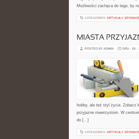
Możliwości zachęca do tego, by r
CATEGORIES:
ARTYKUŁY SPONS
MIASTA PRZYJA
POSTED BY ADMIN
GRU - 28 -
hobby, ale też styl życia. Zobacz
przyjazne rowerzystom. W centru
do […]
CATEGORIES:
ARTYKUŁY SPONS