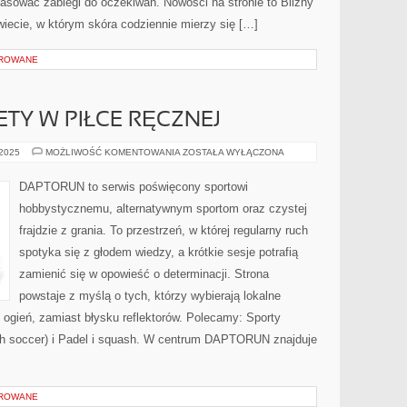
opasować zabiegi do oczekiwań. Nowości na stronie to Blizny
wiecie, w którym skóra codziennie mierzy się […]
OROWANE
ETY W PIŁCE RĘCZNEJ
BASEBALL
 2025
MOŻLIWOŚĆ KOMENTOWANIA
ZOSTAŁA WYŁĄCZONA
I
KOBIETY
W
DAPTORUN to serwis poświęcony sportowi
PIŁCE
RĘCZNEJ
hobbystycznemu, alternatywnym sportom oraz czystej
frajdzie z grania. To przestrzeń, w której regularny ruch
spotyka się z głodem wiedzy, a krótkie sesje potrafią
zamienić się w opowieść o determinacji. Strona
powstaje z myślą o tych, którzy wybierają lokalne
ogień, zamiast błysku reflektorów. Polecamy: Sporty
ch soccer) i Padel i squash. W centrum DAPTORUN znajduje
OROWANE