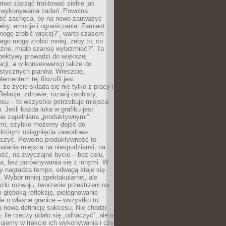
atwo zacząć traktować siebie jak
wykonywania zadań. Powolna
ść zachęca, by na nowo zauważyć
eby, emocje i ograniczenia. Zamiast
mogę zrobić więcej?”, warto czasem
ego mogę zrobić mniej, żeby to, co
żne, miało szansę wybrzmieć?”. Ta
pektywy prowadzi do większej
cji, a w konsekwencji także do
listycznych planów. Wreszcie,
ementem tej filozofii jest
że życie składa się nie tylko z pracy i
Relacje, zdrowie, rozwój osobisty,
su – to wszystko potrzebuje miejsca
. Jeśli każda luka w grafiku jest
ie zapełniana „produktywnymi”
mi, szybko możemy dojść do
którym osiągnięcia zawodowe
eszyć. Powolna produktywność to
wiania miejsca na niespodzianki, na
ść, na zwyczajne bycie – bez celu,
a, bez porównywania się z innymi. W
ry nagradza tempo, odwagą staje się
. Wybór mniej spektakularnej, ale
eżki rozwoju, tworzenie przestrzeni na
 głęboką refleksję, pielęgnowanie
anie o własne granice – wszystko to
a nową definicję sukcesu. Nie chodzi
o, ile rzeczy udało się „odhaczyć”, ale o
czujemy w trakcie ich wykonywania i czy