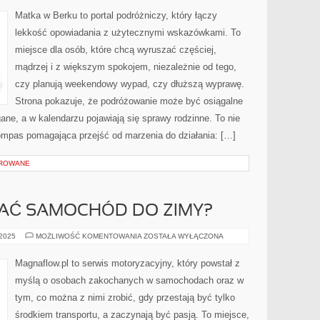
PIEMONT
Matka w Berku to portal podróżniczy, który łączy
lekkość opowiadania z użytecznymi wskazówkami. To
miejsce dla osób, które chcą wyruszać częściej,
mądrzej i z większym spokojem, niezależnie od tego,
czy planują weekendowy wypad, czy dłuższą wyprawę.
Strona pokazuje, że podróżowanie może być osiągalne
ane, a w kalendarzu pojawiają się sprawy rodzinne. To nie
 kompas pomagająca przejść od marzenia do działania: […]
OROWANE
AĆ SAMOCHÓD DO ZIMY?
JAK
 2025
MOŻLIWOŚĆ KOMENTOWANIA
ZOSTAŁA WYŁĄCZONA
PRZYGOTOWAĆ
SAMOCHÓD
DO
Magnaflow.pl to serwis motoryzacyjny, który powstał z
ZIMY?
myślą o osobach zakochanych w samochodach oraz w
tym, co można z nimi zrobić, gdy przestają być tylko
środkiem transportu, a zaczynają być pasją. To miejsce,