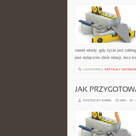
nawet wtedy, gdy życie jest zabieg
jest wyłącznie zbiór relacji, lecz
CATEGORIES:
ARTYKUŁY SPONS
JAK PRZYGOTOW
POSTED BY ADMIN
GRU - 18 -