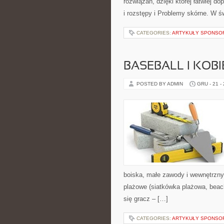
rozwiązań, dzięki której łatwiej d
i rozstępy i Problemy skórne. W ś
CATEGORIES:
ARTYKUŁY SPONS
BASEBALL I KOBI
POSTED BY ADMIN
GRU - 21 -
boiska, małe zawody i wewnętrzny 
plażowe (siatkówka plażowa, bea
się gracz – […]
CATEGORIES:
ARTYKUŁY SPONS