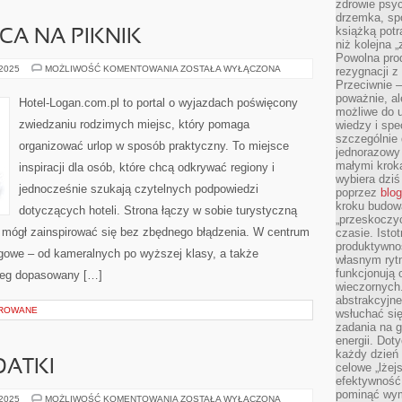
zdrowie psyc
drzemka, spo
książką potr
CA NA PIKNIK
niż kolejna 
Powolna pro
NAJLEPSZE
 2025
MOŻLIWOŚĆ KOMENTOWANIA
ZOSTAŁA WYŁĄCZONA
rezygnacji z
MIEJSCA
Przeciwnie –
NA
poważnie, al
PIKNIK
Hotel-Logan.com.pl to portal o wyjazdach poświęcony
możliwe do u
zwiedzaniu rodzimych miejsc, który pomaga
wiedzy i spe
szczególnie 
organizować urlop w sposób praktyczny. To miejsce
jednorazowy
małymi kroka
inspiracji dla osób, które chcą odkrywać regiony i
wybiera dziś
jednocześnie szukają czytelnych podpowiedzi
poprzez
blog
kroku budow
dotyczących hoteli. Strona łączy w sobie turystyczną
„przeskoczyć
ik mógł zainspirować się bez zbędnego błądzenia. W centrum
czasie. Ist
produktywnoś
egowe – od kameralnych po wyższej klasy, a także
własnym ryt
funkcjonują 
leg dopasowany […]
wieczornych
abstrakcyjne
OROWANE
wsłuchać się
zadania na 
energii. Dot
każdy dzień
DATKI
celowe „lżej
efektywność
pominąć wym
AKCESORIA
 2025
MOŻLIWOŚĆ KOMENTOWANIA
ZOSTAŁA WYŁĄCZONA