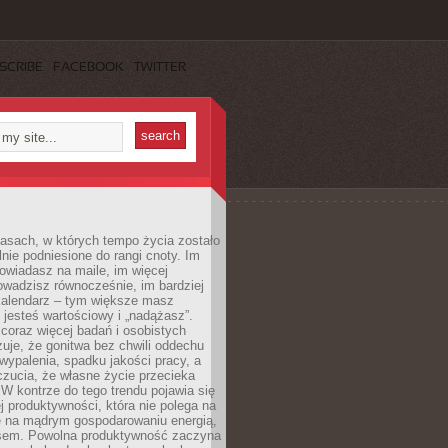
SCRIBE
FACEBOOK
TWITTER
asach, w których tempo życia zostało
alnie podniesione do rangi cnoty. Im
owiadasz na maile, im więcej
owadzisz równocześnie, im bardziej
kalendarz – tym większe masz
 jesteś wartościowy i „nadążasz”.
oraz więcej badań i osobistych
azuje, że gonitwa bez chwili oddechu
wypalenia, spadku jakości pracy, a
zucia, że własne życie przecieka
 W kontrze do tego trendu pojawia się
j produktywności, która nie polega na
le na mądrym gospodarowaniu energią,
sem. Powolna produktywność zaczyna