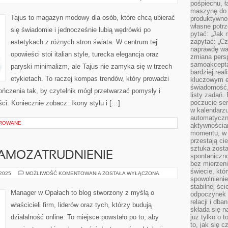
pośpiechu, ł
I
DODATKI
maszynę do 
Tajus to magazyn modowy dla osób, które chcą ubierać
produktywno
własne potrz
się świadomie i jednocześnie lubią wędrówki po
pytać: „Jak 
zapytać: „Cz
estetykach z różnych stron świata. W centrum tej
naprawdę wa
opowieści stoi italian style, turecka elegancja oraz
zmiana pers
samoakcepta
paryski minimalizm, ale Tajus nie zamyka się w trzech
bardziej rea
etykietach. To raczej kompas trendów, który prowadzi
kluczowym el
świadomość, 
ykończenia tak, by czytelnik mógł przetwarzać pomysły i
listy zadań. 
poczucie sen
ci. Koniecznie zobacz: Ikony stylu i […]
w kalendarzu
automatyczn
OROWANE
aktywnościa
momentu, w 
przestają ci
sztuka zosta
SAMOZATRUDNIENIE
spontaniczno
bez mierzeni
świecie, któ
FREELANCING
 2025
MOŻLIWOŚĆ KOMENTOWANIA
ZOSTAŁA WYŁĄCZONA
spowolnienie
I
SAMOZATRUDNIENIE
stabilnej ści
Manager w Opałach to blog stworzony z myślą o
odpoczynek i
relacji i db
właścicieli firm, liderów oraz tych, którzy budują
składa się n
działalność online. To miejsce powstało po to, aby
już tylko o t
to, jak się 