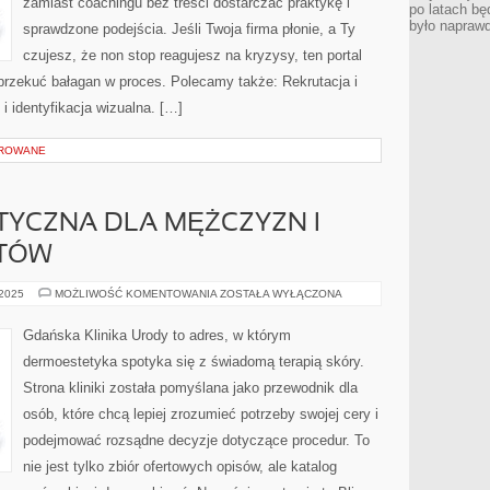
zamiast coachingu bez treści dostarczać praktykę i
po latach bę
było napraw
sprawdzone podejścia. Jeśli Twoja firma płonie, a Ty
czujesz, że non stop reagujesz na kryzysy, ten portal
przekuć bałagan w proces. Polecamy także: Rekrutacja i
 i identyfikacja wizualna. […]
OROWANE
TYCZNA DLA MĘŻCZYZN I
RTÓW
MEDYCYNA
 2025
MOŻLIWOŚĆ KOMENTOWANIA
ZOSTAŁA WYŁĄCZONA
ESTETYCZNA
DLA
MĘŻCZYZN
Gdańska Klinika Urody to adres, w którym
I
PORADY
dermoestetyka spotyka się z świadomą terapią skóry.
EKSPERTÓW
Strona kliniki została pomyślana jako przewodnik dla
osób, które chcą lepiej zrozumieć potrzeby swojej cery i
podejmować rozsądne decyzje dotyczące procedur. To
nie jest tylko zbiór ofertowych opisów, ale katalog