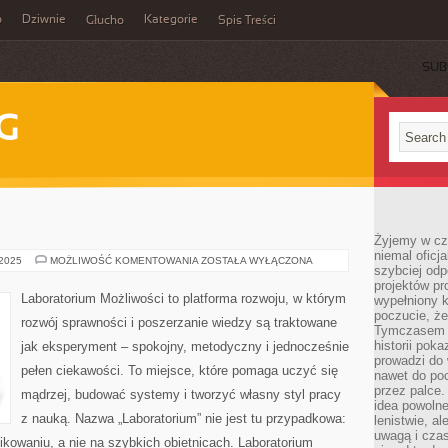
o
Dziwnie
Kategorie
Głucho
Spis Treści
SUB
G
Żyjemy w cz
niemal oficj
ASTRONOMIA
 2025
MOŻLIWOŚĆ KOMENTOWANIA
ZOSTAŁA WYŁĄCZONA
szybciej odp
projektów pr
Laboratorium Możliwości to platforma rozwoju, w którym
wypełniony 
poczucie, że
rozwój sprawności i poszerzanie wiedzy są traktowane
Tymczasem c
historii pok
jak eksperyment – spokojny, metodyczny i jednocześnie
prowadzi do 
pełen ciekawości. To miejsce, które pomaga uczyć się
nawet do poc
przez palce.
mądrzej, budować systemy i tworzyć własny styl pracy
idea powolne
z nauką. Nazwa „Laboratorium” nie jest tu przypadkowa:
lenistwie, a
uwagą i cza
ikowaniu, a nie na szybkich obietnicach. Laboratorium