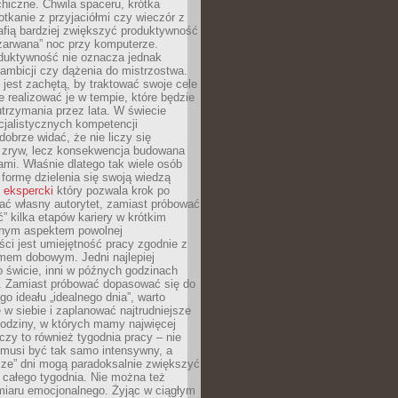
hiczne. Chwila spaceru, krótka
tkanie z przyjaciółmi czy wieczór z
afią bardziej zwiększyć produktywność
„zarwana” noc przy komputerze.
duktywność nie oznacza jednak
 ambicji czy dążenia do mistrzostwa.
 jest zachętą, by traktować swoje cele
e realizować je w tempie, które będzie
trzymania przez lata. W świecie
cjalistycznych kompetencji
dobrze widać, że nie liczy się
 zryw, lecz konsekwencja budowana
mi. Właśnie dlatego tak wiele osób
 formę dzielenia się swoją wiedzą
 ekspercki
który pozwala krok po
ać własny autorytet, zamiast próbować
” kilka etapów kariery w krótkim
otnym aspektem powolnej
ci jest umiejętność pracy zgodnie z
mem dobowym. Jedni najlepiej
o świcie, inni w późnych godzinach
. Zamiast próbować dopasować się do
go ideału „idealnego dnia”, warto
 w siebie i zaplanować najtrudniejsze
godziny, w których mamy najwięcej
yczy to również tygodnia pracy – nie
 musi być tak samo intensywny, a
sze” dni mogą paradoksalnie zwiększyć
 całego tygodnia. Nie można też
iaru emocjonalnego. Żyjąc w ciągłym