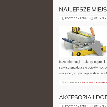
NAJLEPSZE MIEJS
POSTED BY ADMIN
GRU - 27 -
bazę informacji – tak, by czyteln
serwisu znajdują się obiekty nocl
wszystko, co pomaga wybrać noc
CATEGORIES:
ARTYKUŁY SPONS
AKCESORIA I DO
POSTED BY ADMIN
GRU - 27 -