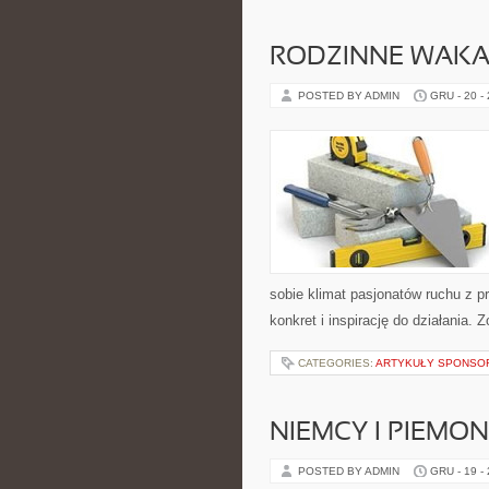
RODZINNE WAKACJ
POSTED BY ADMIN
GRU - 20 -
sobie klimat pasjonatów ruchu z 
konkret i inspirację do działania. 
CATEGORIES:
ARTYKUŁY SPONS
NIEMCY I PIEMON
POSTED BY ADMIN
GRU - 19 -