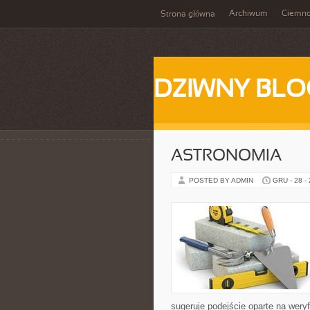
Archiwum
Ciemn
Strona główna
DZIWNY BLO
ASTRONOMIA
POSTED BY ADMIN
GRU - 28 -
sugeruje podejście oparte na weryf