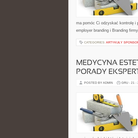
ma pomóc Ci odzyskać kontrolę i 
employer branding i Branding firmy
CATEGORIES:
ARTYKUŁY SPONS
MEDYCYNA ESTE
PORADY EKSPE
POSTED BY ADMIN
GRU - 21 -