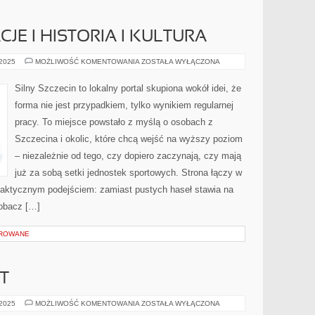
E I HISTORIA I KULTURA
RODZINNE
 2025
MOŻLIWOŚĆ KOMENTOWANIA
ZOSTAŁA WYŁĄCZONA
WAKACJE
I
HISTORIA
Silny Szczecin to lokalny portal skupiona wokół idei, że
I
KULTURA
forma nie jest przypadkiem, tylko wynikiem regularnej
pracy. To miejsce powstało z myślą o osobach z
Szczecina i okolic, które chcą wejść na wyższy poziom
– niezależnie od tego, czy dopiero zaczynają, czy mają
już za sobą setki jednostek sportowych. Strona łączy w
praktycznym podejściem: zamiast pustych haseł stawia na
Zobacz […]
OROWANE
T
NIEMCY
 2025
MOŻLIWOŚĆ KOMENTOWANIA
ZOSTAŁA WYŁĄCZONA
I