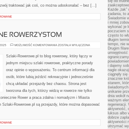
się od trudn
zaakceptowan
ozwój traktować jak coś, co można udoskonalać – bez […]
Każde „tak”
zadania, to 
OROWANE
Świadomie wy
i mniej zobo
wykonać je l
poczuciem s
ZNE ROWERZYSTOM
często to wła
długim termi
tempo, nie w
MIASTA
 2025
MOŻLIWOŚĆ KOMENTOWANIA
ZOSTAŁA WYŁĄCZONA
Drugim filar
PRZYJAZNE
ROWERZYSTOM
umiejętność 
Szlaki-Rowerowe.pl to blog rowerowy, który łączy w
ograniczamy
powiadomien
jednym miejscu szlaki rowerowe, praktyczne porady
i dajemy sob
oraz opinie o wyposażeniu. To centrum informacji dla
nagle okazuj
ciągnęły si
osób, które lubią jeździć rekreacyjnie i jednocześnie
znacznie kró
stanem, któr
chcą układać przejazdy bez chaosu. Strona jest
świadomych w
tworzona dla tych, którzy widzą w rowerze nie tylko
unikanie prz
dnia wokół 
 koniecznie Rower a praca zdalna i nomadyzm i Miasta
ważnym eleme
m Szlaki-Rowerowe.pl są przejazdy, które można dopasować
regeneracji.
aktywność, 
luksus albo 
dobrze zapla
aktywności 
OROWANE
utrzymać wy