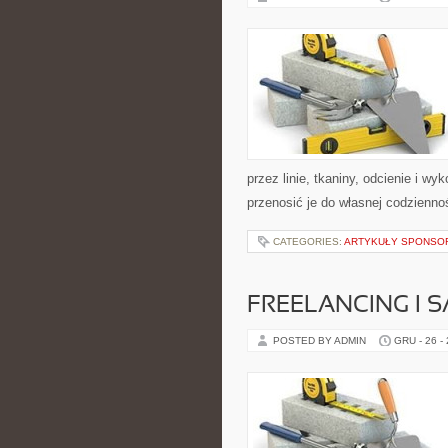
przez linie, tkaniny, odcienie i w
przenosić je do własnej codziennoś
CATEGORIES:
ARTYKUŁY SPONS
FREELANCING I 
POSTED BY ADMIN
GRU - 26 -