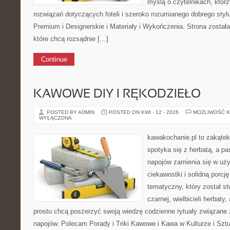
myślą o czytelnikach, któr
rozwiązań dotyczących foteli i szeroko rozumianego dobrego styl
Premium i Designerskie i Materiały i Wykończenia. Strona został
które chcą rozsądnie […]
Continue
KAWOWE DIY I RĘKODZIEŁO
POSTED BY ADMIN
POSTED ON KWI - 12 - 2026
MOŻLIWOŚĆ 
WYŁĄCZONA
kawakochanie.pl to zakątek
spotyka się z herbatą, a p
napojów zamienia się w uż
ciekawostki i solidną porcj
tematyczny, który został s
czarnej, wielbicieli herbaty,
prostu chcą poszerzyć swoją wiedzę codzienne rytuały związane 
napojów. Polecam Porady i Triki Kawowe i Kawa w Kulturze i Szt