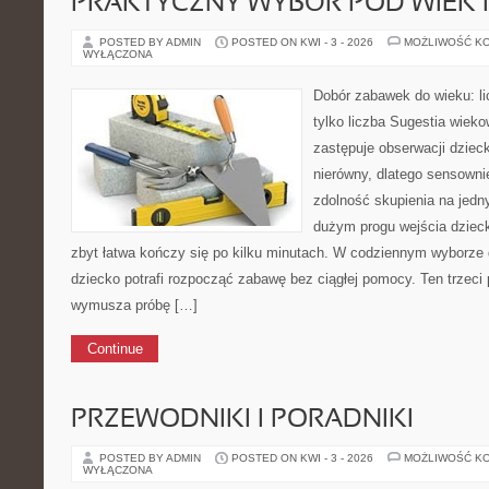
PRAKTYCZNY WYBÓR POD WIEK 
POSTED BY ADMIN
POSTED ON KWI - 3 - 2026
MOŻLIWOŚĆ K
WYŁĄCZONA
Dobór zabawek do wieku: li
tylko liczba Sugestia wiek
zastępuje obserwacji dziec
nierówny, dlatego sensownie
zdolność skupienia na jedn
dużym progu wejścia dzieck
zbyt łatwa kończy się po kilku minutach. W codziennym wyborze dzi
dziecko potrafi rozpocząć zabawę bez ciągłej pomocy. Ten trzeci 
wymusza próbę […]
Continue
PRZEWODNIKI I PORADNIKI
POSTED BY ADMIN
POSTED ON KWI - 3 - 2026
MOŻLIWOŚĆ K
WYŁĄCZONA