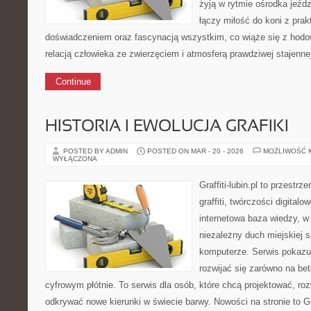
żyją w rytmie ośrodka jeźdz
łączy miłość do koni z pra
doświadczeniem oraz fascynacją wszystkim, co wiąże się z hodow
relacją człowieka ze zwierzęciem i atmosferą prawdziwej stajenne
Continue
HISTORIA I EWOLUCJA GRAFIKI
POSTED BY ADMIN
POSTED ON MAR - 20 - 2026
MOŻLIWOŚĆ 
WYŁĄCZONA
Graffiti-lubin.pl to przestr
graffiti, twórczości digitalow
internetowa baza wiedzy, w
niezależny duch miejskiej s
komputerze. Serwis pokazu
rozwijać się zarówno na bet
cyfrowym płótnie. To serwis dla osób, które chcą projektować, roz
odkrywać nowe kierunki w świecie barwy. Nowości na stronie to Graf