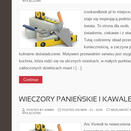
WYŁĄCZONA
icookandbook.pl to miejsce
staje się inspirującą podró
świata. To strona dla osób,
świadomie, ciekawie i z ot
Tutaj codzienny obiad prze
koniecznością, a zaczyna 
kulinarne doświadczenie. Motywem przewodnim serwisu jest orygin
kuchnia, która rodzi się na ulicznych stoiskach, w małych punkt
zatłoczonych dzielnicach miast i […]
Continue
WIECZORY PANIEŃSKIE I KAWAL
POSTED BY ADMIN
POSTED ON MAR - 21 - 2026
MOŻLIWOŚĆ 
WYŁĄCZONA
Ars Vivendi to nowoczesna 