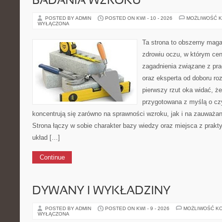
BADANIA WZROKU
POSTED BY ADMIN
POSTED ON KWI - 10 - 2026
MOŻLIWOŚĆ 
WYŁĄCZONA
Ta strona to obszerny mag
zdrowiu oczu, w którym cen
zagadnienia związane z pra
oraz eksperta od doboru ro
pierwszy rzut oka widać, że
przygotowana z myślą o czy
koncentrują się zarówno na sprawności wzroku, jak i na zauważa
Strona łączy w sobie charakter bazy wiedzy oraz miejsca z prak
układ […]
Continue
DYWANY I WYKŁADZINY
POSTED BY ADMIN
POSTED ON KWI - 9 - 2026
MOŻLIWOŚĆ K
WYŁĄCZONA