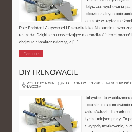
dotyczące wychowania psa.
odpowiedzialnych opiekunó
łączą się w użyteczne źródł
Psie Podróże i Aktywności i Pakawilkolaka. Na stronie można zna
ras psów. Dzięki temu odwiedzający ma możliwość lepiej poznać 
obejmują charakter zwierząt, a […]
Continue
DIY I RENOWACJE
POSTED BY ADMIN
POSTED ON KWI - 13 - 2026
MOŻLIWOŚĆ 
WYŁĄCZONA
Italsystem to współczesna s
specjalizuje się na świecie
wskazówkach dla osób urzą
życia i miejsce pracy. To po
z wygodą użytkowania, a ka