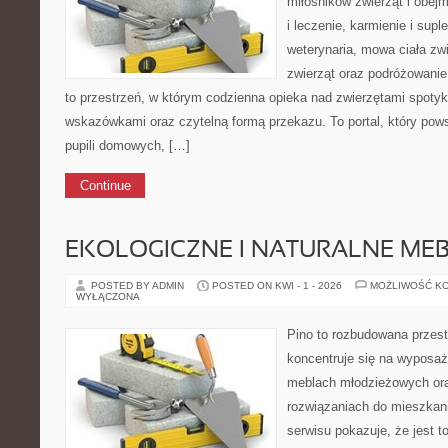
miłośników zwierząt i obejm
i leczenie, karmienie i supl
weterynaria, mowa ciała zw
zwierząt oraz podróżowanie
to przestrzeń, w którym codzienna opieka nad zwierzętami spoty
wskazówkami oraz czytelną formą przekazu. To portal, który pows
pupili domowych, […]
Continue
EKOLOGICZNE I NATURALNE ME
POSTED BY ADMIN
POSTED ON KWI - 1 - 2026
MOŻLIWOŚĆ K
WYŁĄCZONA
Pino to rozbudowana przest
koncentruje się na wyposaż
meblach młodzieżowych or
rozwiązaniach do mieszkan
serwisu pokazuje, że jest 