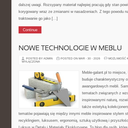
dalszej uwagi. Rozsypany materiał najlepiej pracują gdy stan powi
korygowany wraz ze zmianami w nasadzeniach. Z tego powodu n
traktowanie go jako […]
Continue
NOWE TECHNOLOGIE W MEBLU
POSTED BY ADMIN
POSTED ON MAR - 30 - 2026
MOŻLIWOŚĆ 
WYŁĄCZONA
Meble-galant.pl to miejsce,
buduje charakterystyczny o
awangardowych mebli. Sama
tematach związanych z wzo
inspirowanymi naturą, rozw
także estetyką kolekcjone
tematów pojawiają się między innymi meble inspirowane stylem s
recyklingiem, luksusem, ergonomią, sztuką użytkową i przyszłoś
Luksus w Detalu i Materiały Ekskluzywne. To blog dla osób, któr