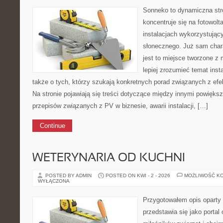
Sonneko to dynamiczna stro
koncentruje się na fotowolt
instalacjach wykorzystując
słonecznego. Już sam chara
jest to miejsce tworzone z
lepiej zrozumieć temat insta
także o tych, którzy szukają konkretnych porad związanych z ef
Na stronie pojawiają się treści dotyczące między innymi powięk
przepisów związanych z PV w biznesie, awarii instalacji, […]
Continue
WETERYNARIA OD KUCHNI
POSTED BY ADMIN
POSTED ON KWI - 2 - 2026
MOŻLIWOŚĆ K
WYŁĄCZONA
Przygotowałem opis oparty 
przedstawia się jako portal 