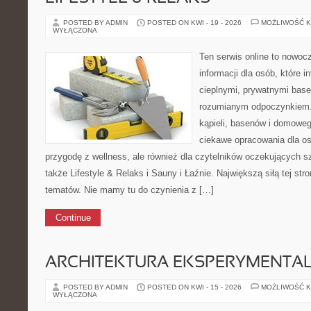
POSTED BY ADMIN
POSTED ON KWI - 19 - 2026
MOŻLIWOŚĆ 
WYŁĄCZONA
Ten serwis online to nowo
informacji dla osób, które i
cieplnymi, prywatnymi base
rozumianym odpoczynkiem. 
kąpieli, basenów i domowe
ciekawe opracowania dla o
przygodę z wellness, ale również dla czytelników oczekujących 
także Lifestyle & Relaks i Sauny i Łaźnie. Największą siłą tej str
tematów. Nie mamy tu do czynienia z […]
Continue
ARCHITEKTURA EKSPERYMENTA
POSTED BY ADMIN
POSTED ON KWI - 15 - 2026
MOŻLIWOŚĆ 
WYŁĄCZONA