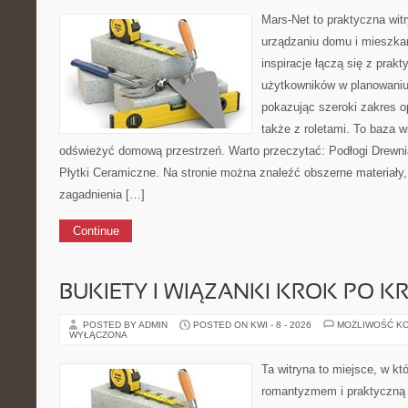
Mars-Net to praktyczna witr
urządzaniu domu i mieszkan
inspiracje łączą się z prak
użytkowników w planowaniu 
pokazując szeroki zakres o
także z roletami. To baza w
odświeżyć domową przestrzeń. Warto przeczytać: Podłogi Drewnia
Płytki Ceramiczne. Na stronie można znaleźć obszerne materiały,
zagadnienia […]
Continue
BUKIETY I WIĄZANKI KROK PO K
POSTED BY ADMIN
POSTED ON KWI - 8 - 2026
MOŻLIWOŚĆ K
WYŁĄCZONA
Ta witryna to miejsce, w kt
romantyzmem i praktyczną 