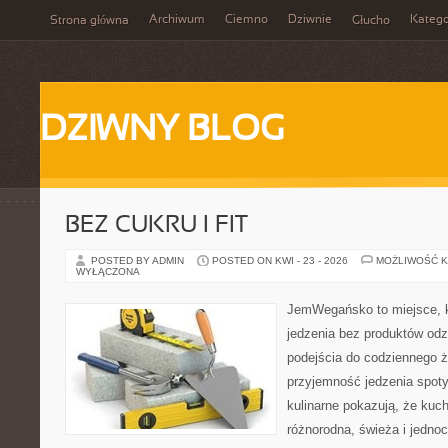
Archiwum
Ciemno
Dziwnie
Katego
Strona główna
Głucho
DZIWNY BLOG
BEZ CUKRU I FIT
POSTED BY ADMIN
POSTED ON KWI - 23 - 2026
MOŻLIWOŚĆ 
WYŁĄCZONA
JemWegańsko to miejsce, kt
jedzenia bez produktów od
podejścia do codziennego ży
przyjemność jedzenia spot
kulinarne pokazują, że ku
różnorodna, świeża i jedno