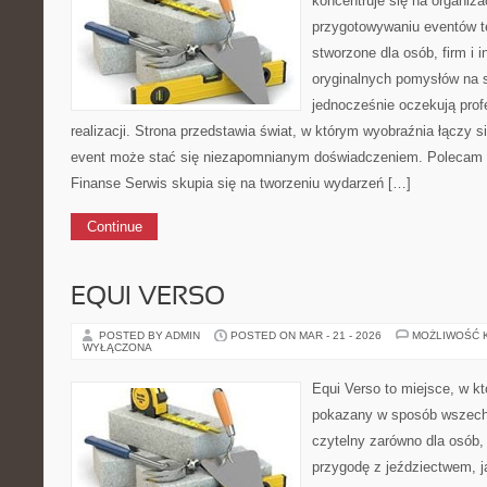
koncentruje się na organiza
przygotowywaniu eventów t
stworzone dla osób, firm i i
oryginalnych pomysłów na s
jednocześnie oczekują prof
realizacji. Strona przedstawia świat, w którym wyobraźnia łączy s
event może stać się niezapomnianym doświadczeniem. Polecam Mo
Finanse Serwis skupia się na tworzeniu wydarzeń […]
Continue
EQUI VERSO
POSTED BY ADMIN
POSTED ON MAR - 21 - 2026
MOŻLIWOŚĆ 
WYŁĄCZONA
Equi Verso to miejsce, w kt
pokazany w sposób wszechst
czytelny zarówno dla osób,
przygodę z jeździectwem, jak