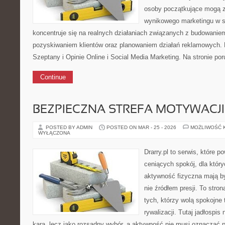
osoby początkujące mogą z
wynikowego marketingu w s
koncentruje się na realnych działaniach związanych z budowanie
pozyskiwaniem klientów oraz planowaniem działań reklamowych.
Szeptany i Opinie Online i Social Media Marketing. Na stronie p
Continue
BEZPIECZNA STREFA MOTYWACJI
POSTED BY ADMIN
POSTED ON MAR - 25 - 2026
MOŻLIWOŚĆ 
WYŁĄCZONA
Drarry.pl to serwis, które 
ceniących spokój, dla któr
aktywność fizyczna mają b
nie źródłem presji. To stro
tych, którzy wolą spokojne
rywalizacji. Tutaj jadłospis
kara, lecz jako rozsądny wybór, a aktywność nie musi oznaczać 