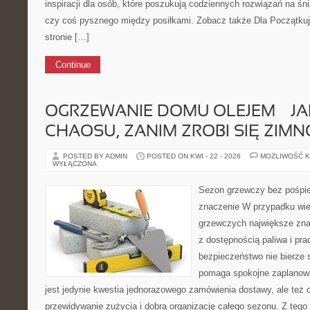
inspiracji dla osób, które poszukują codziennych rozwiązań na śni
czy coś pysznego między posiłkami. Zobacz także Dla Początkują
stronie […]
Continue
OGRZEWANIE DOMU OLEJEM — J
CHAOSU, ZANIM ZROBI SIĘ ZIMN
POSTED BY ADMIN
POSTED ON KWI - 22 - 2026
MOŻLIWOŚĆ 
WYŁĄCZONA
Sezon grzewczy bez pośpi
znaczenie W przypadku wiel
grzewczych największe zna
z dostępnością paliwa i prac
bezpieczeństwo nie bierze 
pomaga spokojne zaplanowa
jest jedynie kwestia jednorazowego zamówienia dostawy, ale też o 
przewidywanie zużycia i dobrą organizację całego sezonu. Z tego