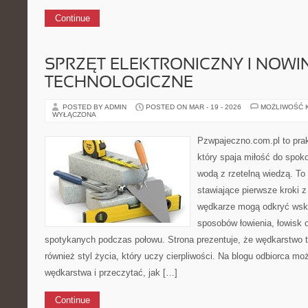
Continue
SPRZĘT ELEKTRONICZNY I NOWI
TECHNOLOGICZNE
POSTED BY ADMIN
POSTED ON MAR - 19 - 2026
MOŻLIWOŚĆ 
WYŁĄCZONA
Pzwpajeczno.com.pl to prak
który spaja miłość do spo
wodą z rzetelną wiedzą. To
stawiające pierwsze kroki
wędkarze mogą odkryć wsk
sposobów łowienia, łowisk o
spotykanych podczas połowu. Strona prezentuje, że wędkarstwo to
również styl życia, który uczy cierpliwości. Na blogu odbiorca mo
wędkarstwa i przeczytać, jak […]
Continue