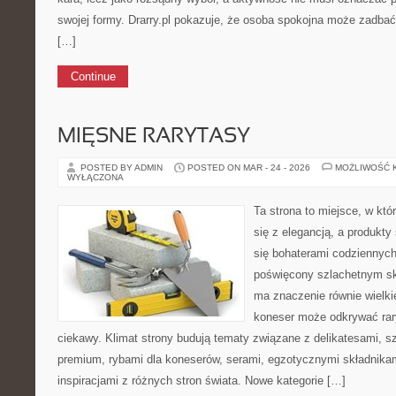
swojej formy. Drarry.pl pokazuje, że osoba spokojna może zadbać
[…]
Continue
MIĘSNE RARYTASY
POSTED BY ADMIN
POSTED ON MAR - 24 - 2026
MOŻLIWOŚĆ 
WYŁĄCZONA
Ta strona to miejsce, w któ
się z elegancją, a produkt
się bohaterami codziennych i
poświęcony szlachetnym sk
ma znaczenie równie wielki
koneser może odkrywać rar
ciekawy. Klimat strony budują tematy związane z delikatesami, s
premium, rybami dla koneserów, serami, egzotycznymi składnikam
inspiracjami z różnych stron świata. Nowe kategorie […]