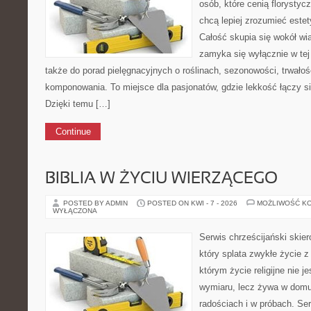
osób, które cenią florystyc
chcą lepiej zrozumieć estet
Całość skupia się wokół wią
zamyka się wyłącznie w tej
także do porad pielęgnacyjnych o roślinach, sezonowości, trwałoś
komponowania. To miejsce dla pasjonatów, gdzie lekkość łączy si
Dzięki temu […]
Continue
BIBLIA W ŻYCIU WIERZĄCEGO
POSTED BY ADMIN
POSTED ON KWI - 7 - 2026
MOŻLIWOŚĆ K
WYŁĄCZONA
Serwis chrześcijański skie
który splata zwykłe życie z
którym życie religijne nie 
wymiaru, lecz żywa w domu
radościach i w próbach. Ser