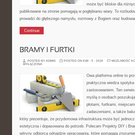
może być bliskie dla różny
publikowane na stronie pomagają w pogłębianiu wiary. To rozbudo
prowadzi do głębszego namysłu, rozmowy z Bogiem oraz budowani
Continue
BRAMY I FURTKI
POSTED BY ADMIN
POSTED ON KWI - 5 - 2026
MOŻLIWOŚĆ K
WYŁĄCZONA
Owa platforma online to pr
praktyczna wiedza spotyka
zastosowaniem. Ten serwis
myślą o osobach poszukując
płotami, furtkami, miejscam
zadaszeniami, a także balu
który prezentuje, że przydomowa infrastruktura może być jednoc
estetyczna i dopasowana do potrzeb. Polecam Projekty DIY i Bramy
witryny odbiorca odnajdzie opracowania, które pomagają zrozumi