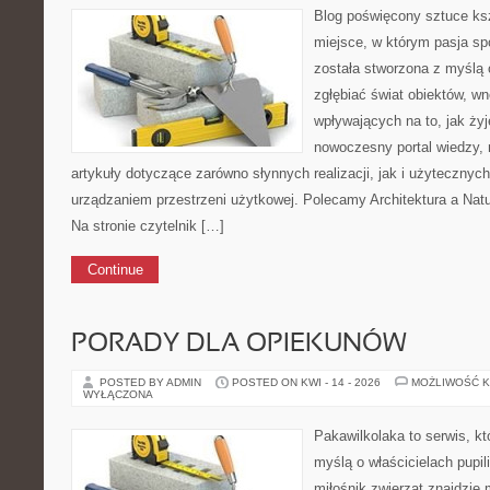
Blog poświęcony sztuce ksz
miejsce, w którym pasja sp
została stworzona z myślą 
zgłębiać świat obiektów, wn
wpływających na to, jak ży
nowoczesny portal wiedzy,
artykuły dotyczące zarówno słynnych realizacji, jak i użytecznych
urządzaniem przestrzeni użytkowej. Polecamy Architektura a Nat
Na stronie czytelnik […]
Continue
PORADY DLA OPIEKUNÓW
POSTED BY ADMIN
POSTED ON KWI - 14 - 2026
MOŻLIWOŚĆ 
WYŁĄCZONA
Pakawilkolaka to serwis, kt
myślą o właścicielach pupil
miłośnik zwierząt znajdzie 