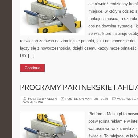
ale również codzienny komf
miejsce, w którym odzież s
funkcjonalnością, a szerok
coś na dowolną sytuację i
serwis, które inspiruje oso
rozwiązań zarówno na zimniejsze poranki, jak i na słoneczne dni.
łączy się z nowoczesnością, dzięki czemu każdy może odnaleźć 
DIY […]
Continue
PROGRAMY PARTNERSKIE I AFILI
POSTED BY ADMIN
POSTED ON MAR - 26 - 2026
MOŻLIWOŚĆ 
WYŁĄCZONA
Platforma Mobiu.pl to nowo
poświęcona reklamie w inter
wartościowe wskazówki z z
świecie. To miejsce, w któr