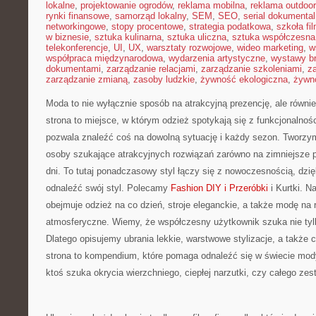
lokalne
,
projektowanie ogrodów
,
reklama mobilna
,
reklama outdoor
rynki finansowe
,
samorząd lokalny
,
SEM
,
SEO
,
serial dokumental
networkingowe
,
stopy procentowe
,
strategia podatkowa
,
szkoła fi
w biznesie
,
sztuka kulinarna
,
sztuka uliczna
,
sztuka współczesna
telekonferencje
,
UI
,
UX
,
warsztaty rozwojowe
,
wideo marketing
,
w
współpraca międzynarodowa
,
wydarzenia artystyczne
,
wystawy b
dokumentami
,
zarządzanie relacjami
,
zarządzanie szkoleniami
,
z
zarządzanie zmianą
,
zasoby ludzkie
,
żywność ekologiczna
,
żywno
Moda to nie wyłącznie sposób na atrakcyjną prezencję, ale równi
strona to miejsce, w którym odzież spotykają się z funkcjonalnoś
pozwala znaleźć coś na dowolną sytuację i każdy sezon. Tworzymy
osoby szukające atrakcyjnych rozwiązań zarówno na zimniejsze po
dni. To tutaj ponadczasowy styl łączy się z nowoczesnością, dz
odnaleźć swój styl. Polecamy
Fashion DIY i Przeróbki
i Kurtki. N
obejmuje odzież na co dzień, stroje eleganckie, a także modę na 
atmosferyczne. Wiemy, że współczesny użytkownik szuka nie tyl
Dlatego opisujemy ubrania lekkie, warstwowe stylizacje, a także 
strona to kompendium, które pomaga odnaleźć się w świecie mod
ktoś szuka okrycia wierzchniego, ciepłej narzutki, czy całego zes