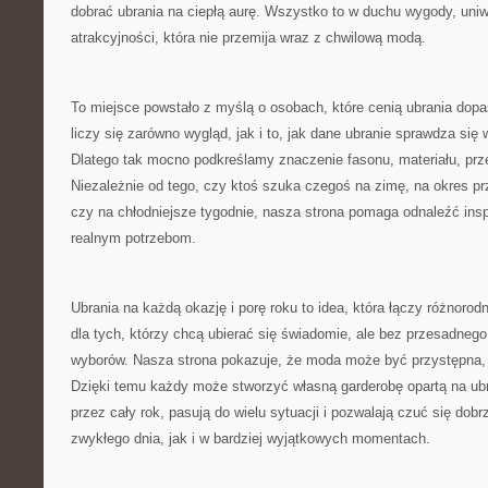
dobrać ubrania na ciepłą aurę. Wszystko to w duchu wygody, uni
atrakcyjności, która nie przemija wraz z chwilową modą.
To miejsce powstało z myślą o osobach, które cenią ubrania dop
liczy się zarówno wygląd, jak i to, jak dane ubranie sprawdza si
Dlatego tak mocno podkreślamy znaczenie fasonu, materiału, prz
Niezależnie od tego, czy ktoś szuka czegoś na zimę, na okres pr
czy na chłodniejsze tygodnie, nasza strona pomaga odnaleźć ins
realnym potrzebom.
Ubrania na każdą okazję i porę roku to idea, która łączy różnoro
dla tych, którzy chcą ubierać się świadomie, ale bez przesadne
wyborów. Nasza strona pokazuje, że moda może być przystępna, a
Dzięki temu każdy może stworzyć własną garderobę opartą na ubr
przez cały rok, pasują do wielu sytuacji i pozwalają czuć się do
zwykłego dnia, jak i w bardziej wyjątkowych momentach.