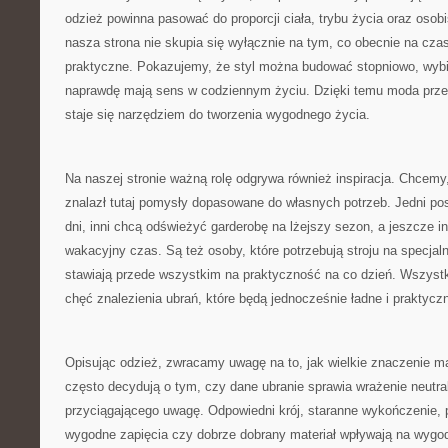
odzież powinna pasować do proporcji ciała, trybu życia oraz osobi
nasza strona nie skupia się wyłącznie na tym, co obecnie na czas
praktyczne. Pokazujemy, że styl można budować stopniowo, wybie
naprawdę mają sens w codziennym życiu. Dzięki temu moda przes
staje się narzędziem do tworzenia wygodnego życia.
Na naszej stronie ważną rolę odgrywa również inspiracja. Chcem
znalazł tutaj pomysły dopasowane do własnych potrzeb. Jedni p
dni, inni chcą odświeżyć garderobę na lżejszy sezon, a jeszcze i
wakacyjny czas. Są też osoby, które potrzebują stroju na specjaln
stawiają przede wszystkim na praktyczność na co dzień. Wszystki
chęć znalezienia ubrań, które będą jednocześnie ładne i praktycz
Opisując odzież, zwracamy uwagę na to, jak wielkie znaczenie ma
często decydują o tym, czy dane ubranie sprawia wrażenie neutra
przyciągającego uwagę. Odpowiedni krój, staranne wykończenie, 
wygodne zapięcia czy dobrze dobrany materiał wpływają na wygo