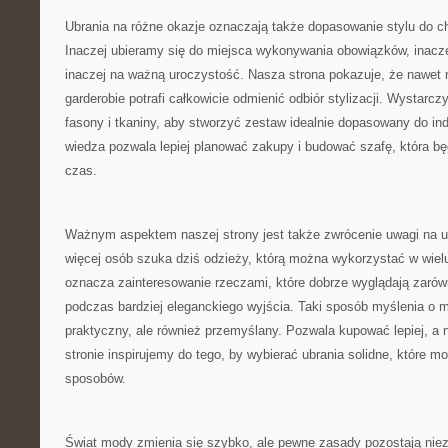
Ubrania na różne okazje oznaczają także dopasowanie stylu do c
Inaczej ubieramy się do miejsca wykonywania obowiązków, inacze
inaczej na ważną uroczystość. Nasza strona pokazuje, że nawet 
garderobie potrafi całkowicie odmienić odbiór stylizacji. Wystarcz
fasony i tkaniny, aby stworzyć zestaw idealnie dopasowany do in
wiedza pozwala lepiej planować zakupy i budować szafę, która będ
czas.
Ważnym aspektem naszej strony jest także zwrócenie uwagi na u
więcej osób szuka dziś odzieży, którą można wykorzystać w wiel
oznacza zainteresowanie rzeczami, które dobrze wyglądają zarówno 
podczas bardziej eleganckiego wyjścia. Taki sposób myślenia o mo
praktyczny, ale również przemyślany. Pozwala kupować lepiej, a n
stronie inspirujemy do tego, by wybierać ubrania solidne, które m
sposobów.
Świat mody zmienia się szybko, ale pewne zasady pozostają nie