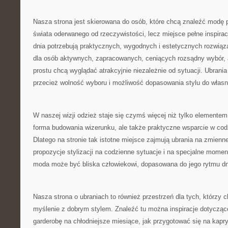
Nasza strona jest skierowana do osób, które chcą znaleźć modę 
świata oderwanego od rzeczywistości, lecz miejsce pełne inspiracj
dnia potrzebują praktycznych, wygodnych i estetycznych rozwiąza
dla osób aktywnych, zapracowanych, ceniących rozsądny wybór, al
prostu chcą wyglądać atrakcyjnie niezależnie od sytuacji. Ubrani
przecież wolność wyboru i możliwość dopasowania stylu do własne
W naszej wizji odzież staje się czymś więcej niż tylko elementem
forma budowania wizerunku, ale także praktyczne wsparcie w co
Dlatego na stronie tak istotne miejsce zajmują ubrania na zmien
propozycje stylizacji na codzienne sytuacje i na specjalne mom
moda może być bliska człowiekowi, dopasowana do jego rytmu dni
Nasza strona o ubraniach to również przestrzeń dla tych, którzy 
myślenie z dobrym stylem. Znaleźć tu można inspiracje dotyczące
garderobę na chłodniejsze miesiące, jak przygotować się na kapr