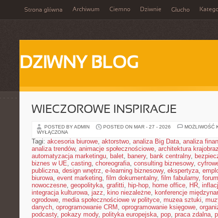
Archiwum
Ciemno
Dziwnie
Katego
Strona główna
Głucho
DZIWNY BLOG
WIECZOROWE INSPIRACJE
POSTED BY ADMIN
POSTED ON MAR - 27 - 2026
MOŻLIWOŚĆ 
WYŁĄCZONA
Tagi:
akcesoria biurowe
,
aktorstwo
,
analiza Big Data
,
analiza fin
analiza trendów
,
animacje społecznościowe
,
architektura krajobra
automatyzacja marketingu
,
balet
,
banery
,
bank centralny
,
bezpiec
biznes w UE
,
casting
,
choreografia
,
consulting biznesowy
,
cyfrow
publiczna
,
design wnętrz
,
e-learning biznesowy
,
ekspertyza
,
emplo
biurowa
,
event marketing
,
film dokumentalny
,
film fabularny
,
foru
nowoczesne
,
geopolityka
,
grafitti
,
hip-hop
,
home office
,
HR
,
inflac
integracja kulturowa
,
jazz
,
kino niezależne
,
konferencje międzyna
ogrodowe
,
media społecznościowe w polityce
,
muzea sztuki
,
muz
danych
,
oprogramowanie CRM
,
oprogramowanie księgowe
,
organ
podcasty
,
pokazy mody
,
polityka europejska
,
pop
,
praca zdalna
,
p