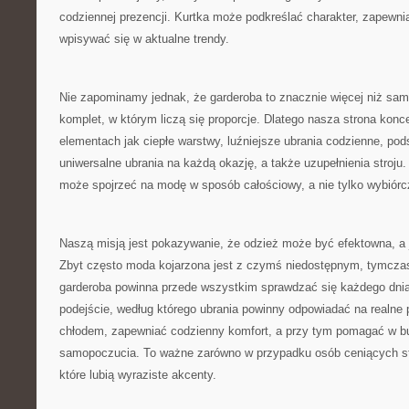
codziennej prezencji. Kurtka może podkreślać charakter, zapewni
wpisywać się w aktualne trendy.
Nie zapominamy jednak, że garderoba to znacznie więcej niż sam
komplet, w którym liczą się proporcje. Dlatego nasza strona konce
elementach jak ciepłe warstwy, luźniejsze ubrania codzienne, po
uniwersalne ubrania na każdą okazję, a także uzupełnienia stroju
może spojrzeć na modę w sposób całościowy, a nie tylko wybiórc
Naszą misją jest pokazywanie, że odzież może być efektowna, a 
Zbyt często moda kojarzona jest z czymś niedostępnym, tymcz
garderoba powinna przede wszystkim sprawdzać się każdego dnia
podejście, według którego ubrania powinny odpowiadać na realne 
chłodem, zapewniać codzienny komfort, a przy tym pomagać w b
samopoczucia. To ważne zarówno w przypadku osób ceniących sto
które lubią wyraziste akcenty.