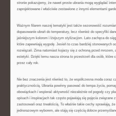
stronie pokazujemy, że nawet proste ubrania mogą wyglądać intere
zaprojektowane i właściwie zestawione z innymi elementami garde
Ważnym filarem naszej tematyki jest także sezonowość rozumiana
dopasowanie ubrań do temperatury, lecz również do specyfiki dan
jaśniejszym kolorom i lżejszym stylizacjom. Lato zachęca do się
które zapewniają wygodę. Jesień to czas bardziej stonowanych od
rozwiązań. Zima natomiast kojarzy się z ochroną przed mrozem, a
estetyki. Dzięki temu nasza strona to przestrzeń dla osób, które 
przez cały rok.
Nie bez znaczenia jest również to, że współczesna moda coraz cz
praktycznością. Ubrania powinny pasować do tempa życia, poma
obowiązkach i wspierać aktywność niezależnie od pogody czy pla
opisach i inspiracjach tak często pojawiają się pojęcia związane
zastosowań oraz trwałością. To właśnie takie cechy sprawiają, że 
jednorazowym wyborem, ale stają się częścią dobrze przemyślane