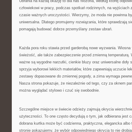
Ubrania na każdą okazję to dla nas filozofia, według której odpow
człowiekowi w pracy, podczas spotkań rodzinnych, na wyjściach 
czasie ważnych uroczystości. Wierzymy, że moda nie powinna by
uniwersalna. Dlatego promujemy rozwiązania, które sprawdzają si
pomagają budować dobrze przemyślany zestaw ubrań.
Każda pora roku stawia przed garderobą nowe wyzwania. Wiosna t
świeżość, ale także zabezpieczenie przed zmienną temperaturą. 
ważne są wygodne narzutki, cienkie bluzy oraz uniwersalne doły st
sprzyja wyborowi lekkich materiałów, które zapewniają uczucie le
zestawy dopasowane do zmiennej pogody, a zima wymaga pewnej 
Nasza strona pokazuje, że niezależnie od tego, czy za oknem pan
można wyglądać stylowo i czuć się swobodnie.
Szczególne miejsce w świecie odzieży zajmują okrycia wierzchni
użyteczności. To one często decydują o tym, jak odbierana jest c
dobrana kurtka może być codzienna, praktyczna, elegancka albo
stronie pokazujemy, że wybór odpowiedniego okrycia to nie drobi