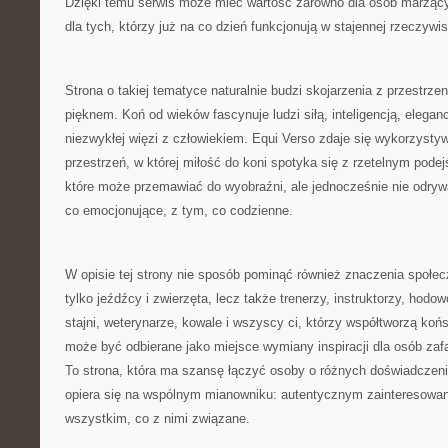
Dzięki temu serwis może mieć wartość zarówno dla osób marzący
dla tych, którzy już na co dzień funkcjonują w stajennej rzeczywis
Strona o takiej tematyce naturalnie budzi skojarzenia z przestrzen
pięknem. Koń od wieków fascynuje ludzi siłą, inteligencją, eleganc
niezwykłej więzi z człowiekiem. Equi Verso zdaje się wykorzystyw
przestrzeń, w której miłość do koni spotyka się z rzetelnym podej
które może przemawiać do wyobraźni, ale jednocześnie nie odrywa
co emocjonujące, z tym, co codzienne.
W opisie tej strony nie sposób pominąć również znaczenia społecz
tylko jeźdźcy i zwierzęta, lecz także trenerzy, instruktorzy, hodo
stajni, weterynarze, kowale i wszyscy ci, którzy współtworzą koń
może być odbierane jako miejsce wymiany inspiracji dla osób za
To strona, która ma szansę łączyć osoby o różnych doświadczeni
opiera się na wspólnym mianowniku: autentycznym zainteresowan
wszystkim, co z nimi związane.