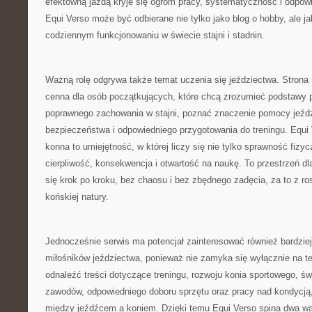
efektowną jazdą kryje się ogrom pracy, systematyczność i odpow
Equi Verso może być odbierane nie tylko jako blog o hobby, ale j
codziennym funkcjonowaniu w świecie stajni i stadnin.
Ważną rolę odgrywa także temat uczenia się jeździectwa. Strona
cenna dla osób początkujących, które chcą zrozumieć podstawy 
poprawnego zachowania w stajni, poznać znaczenie pomocy jeźd
bezpieczeństwa i odpowiedniego przygotowania do treningu. Equi 
konna to umiejętność, w której liczy się nie tylko sprawność fizyc
cierpliwość, konsekwencja i otwartość na naukę. To przestrzeń dla
się krok po kroku, bez chaosu i bez zbędnego zadęcia, za to z 
końskiej natury.
Jednocześnie serwis ma potencjał zainteresować również bardzi
miłośników jeździectwa, ponieważ nie zamyka się wyłącznie na 
odnaleźć treści dotyczące treningu, rozwoju konia sportowego, 
zawodów, odpowiedniego doboru sprzętu oraz pracy nad kondycją
między jeźdźcem a koniem. Dzięki temu Equi Verso spina dwa wa