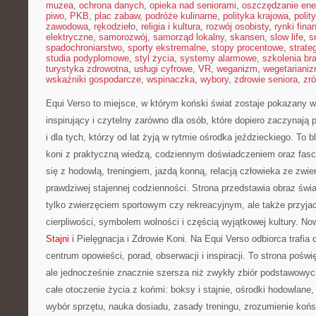
muzea
,
ochrona danych
,
opieka nad seniorami
,
oszczędzanie ener
piwo
,
PKB
,
plac zabaw
,
podróże kulinarne
,
polityka krajowa
,
polit
zawodowa
,
rękodzieło
,
religia i kultura
,
rozwój osobisty
,
rynki fin
elektryczne
,
samorozwój
,
samorząd lokalny
,
skansen
,
slow life
,
s
spadochroniarstwo
,
sporty ekstremalne
,
stopy procentowe
,
strate
studia podyplomowe
,
styl życia
,
systemy alarmowe
,
szkolenia br
turystyka zdrowotna
,
usługi cyfrowe
,
VR
,
weganizm
,
wegetariani
wskaźniki gospodarcze
,
wspinaczka
,
wybory
,
zdrowie seniora
,
zr
Equi Verso to miejsce, w którym koński świat zostaje pokazany 
inspirujący i czytelny zarówno dla osób, które dopiero zaczynają
i dla tych, którzy od lat żyją w rytmie ośrodka jeździeckiego. To b
koni z praktyczną wiedzą, codziennym doświadczeniem oraz fasc
się z hodowlą, treningiem, jazdą konną, relacją człowieka ze zwi
prawdziwej stajennej codzienności. Strona przedstawia obraz świa
tylko zwierzęciem sportowym czy rekreacyjnym, ale także przyja
cierpliwości, symbolem wolności i częścią wyjątkowej kultury. No
Stajni
i Pielęgnacja i Zdrowie Koni. Na Equi Verso odbiorca trafia 
centrum opowieści, porad, obserwacji i inspiracji. To strona pośw
ale jednocześnie znacznie szersza niż zwykły zbiór podstawowych 
całe otoczenie życia z końmi: boksy i stajnie, ośrodki hodowlane,
wybór sprzętu, nauka dosiadu, zasady treningu, zrozumienie końs