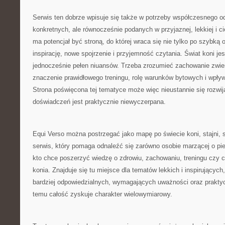
Serwis ten dobrze wpisuje się także w potrzeby współczesnego odb
konkretnych, ale równocześnie podanych w przyjaznej, lekkiej i c
ma potencjał być stroną, do której wraca się nie tylko po szybką 
inspirację, nowe spojrzenie i przyjemność czytania. Świat koni jes
jednocześnie pełen niuansów. Trzeba zrozumieć zachowanie zwier
znaczenie prawidłowego treningu, rolę warunków bytowych i wpływ 
Strona poświęcona tej tematyce może więc nieustannie się rozwija
doświadczeń jest praktycznie niewyczerpana.
Equi Verso można postrzegać jako mapę po świecie koni, stajni, s
serwis, który pomaga odnaleźć się zarówno osobie marzącej o pier
kto chce poszerzyć wiedzę o zdrowiu, zachowaniu, treningu czy
konia. Znajduje się tu miejsce dla tematów lekkich i inspirujących
bardziej odpowiedzialnych, wymagających uważności oraz praktyc
temu całość zyskuje charakter wielowymiarowy.