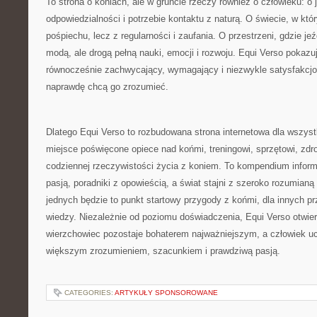
To strona o koniach, ale w gruncie rzeczy również o człowieku: o je
odpowiedzialności i potrzebie kontaktu z naturą. O świecie, w któ
pośpiechu, lecz z regularności i zaufania. O przestrzeni, gdzie je
modą, ale drogą pełną nauki, emocji i rozwoju. Equi Verso pokazu
równocześnie zachwycający, wymagający i niezwykle satysfakcjon
naprawdę chcą go zrozumieć.
Dlatego Equi Verso to rozbudowana strona internetowa dla wszyst
miejsce poświęcone opiece nad końmi, treningowi, sprzętowi, zdr
codziennej rzeczywistości życia z koniem. To kompendium informa
pasją, poradniki z opowieścią, a świat stajni z szeroko rozumianą 
jednych będzie to punkt startowy przygody z końmi, dla innych p
wiedzy. Niezależnie od poziomu doświadczenia, Equi Verso otwier
wierzchowiec pozostaje bohaterem najważniejszym, a człowiek uc
większym zrozumieniem, szacunkiem i prawdziwą pasją.
CATEGORIES:
ARTYKUŁY SPONSOROWANE