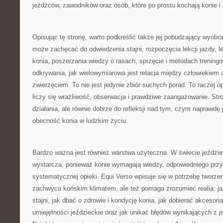
jeźdźców, zawodników oraz osób, które po prostu kochają konie i 
Opisując tę stronę, warto podkreślić także jej pobudzający wyobra
może zachęcać do odwiedzenia stajni, rozpoczęcia lekcji jazdy, 
konia, poszerzania wiedzy o rasach, sprzęcie i metodach trening
odkrywania, jak wielowymiarowa jest relacja między człowiekiem
zwierzęciem. To nie jest jedynie zbiór suchych porad. To raczej 
liczy się wrażliwość, obserwacja i prawdziwe zaangażowanie. St
działania, ale równie dobrze do refleksji nad tym, czym naprawdę 
obecność konia w ludzkim życiu.
Bardzo ważna jest również warstwa użyteczna. W świecie jeździ
wystarcza, ponieważ konie wymagają wiedzy, odpowiedniego przy
systematycznej opieki. Equi Verso wpisuje się w potrzebę tworzeni
zachwyca końskim klimatem, ale też pomaga zrozumieć realia: j
stajni, jak dbać o zdrowie i kondycję konia, jak dobierać akcesoria
umiejętności jeździeckie oraz jak unikać błędów wynikających z 