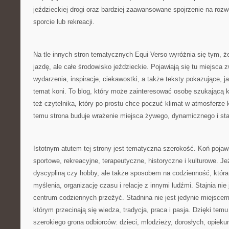
jeździeckiej drogi oraz bardziej zaawansowane spojrzenie na rozw
sporcie lub rekreacji.
Na tle innych stron tematycznych Equi Verso wyróżnia się tym, ż
jazdę, ale całe środowisko jeździeckie. Pojawiają się tu miejsca 
wydarzenia, inspiracje, ciekawostki, a także teksty pokazujące, 
temat koni. To blog, który może zainteresować osobę szukającą 
też czytelnika, który po prostu chce poczuć klimat w atmosferze 
temu strona buduje wrażenie miejsca żywego, dynamicznego i stal
Istotnym atutem tej strony jest tematyczna szerokość. Koń pojawi
sportowe, rekreacyjne, terapeutyczne, historyczne i kulturowe. Jeź
dyscypliną czy hobby, ale także sposobem na codzienność, któr
myślenia, organizację czasu i relacje z innymi ludźmi. Stajnia nie
centrum codziennych przeżyć. Stadnina nie jest jedynie miejscem
którym przecinają się wiedza, tradycja, praca i pasja. Dzięki tem
szerokiego grona odbiorców: dzieci, młodzieży, dorosłych, opieku