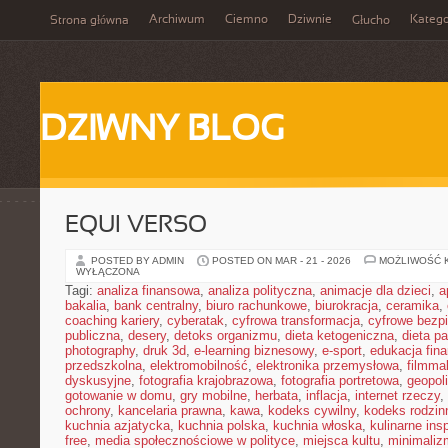
Archiwum
Ciemno
Dziwnie
Katego
Strona główna
Głucho
DZIWNY BLOG
EQUI VERSO
POSTED BY ADMIN
POSTED ON MAR - 21 - 2026
MOŻLIWOŚĆ 
WYŁĄCZONA
Tagi:
analiza finansowa
,
analiza polityczna
,
animacje dla dzieci
,
a
bakalia
,
bank centralny
,
biuro rachunkowe
,
biurokracja
,
ceramika
,
coaching kariery
,
cyberatak
,
cyfrowa transformacja
,
cyfrowe bezp
publiczna
,
desery
,
detoks organizmu
,
dieta ketogeniczna
,
dieta pa
photography
,
druk 3d
,
e-learning biznesowy
,
e-sport
,
edukacja fin
przedszkolna
,
elektromobilność
,
elektronika przemysłowa
,
filmma
dyskusyjne
,
fotografia krajobrazowa
,
fotografia portretowa
,
geopol
gotowanie w domu
,
gry mobilne
,
herbata
,
inflacja
,
internet rzeczy
,
ochrony
,
kancelaria prawna
,
kawa
,
kodeks cywilny
,
kodeks rodzin
kuchnia azjatycka
,
kuchnia polska
,
kuchnia włoska
,
kulinarne insp
free
,
media społecznościowe w polityce
,
miejsca kultu
,
minimaliz