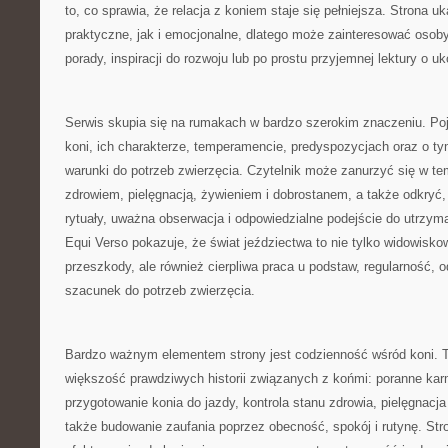
to, co sprawia, że relacja z koniem staje się pełniejsza. Strona 
praktyczne, jak i emocjonalne, dlatego może zainteresować osob
porady, inspiracji do rozwoju lub po prostu przyjemnej lektury o 
Serwis skupia się na rumakach w bardzo szerokim znaczeniu. Poja
koni, ich charakterze, temperamencie, predyspozycjach oraz o ty
warunki do potrzeb zwierzęcia. Czytelnik może zanurzyć się w t
zdrowiem, pielęgnacją, żywieniem i dobrostanem, a także odkryć
rytuały, uważna obserwacja i odpowiedzialne podejście do utrzyma
Equi Verso pokazuje, że świat jeździectwa to nie tylko widowisko
przeszkody, ale również cierpliwa praca u podstaw, regularność, 
szacunek do potrzeb zwierzęcia.
Bardzo ważnym elementem strony jest codzienność wśród koni. To
większość prawdziwych historii związanych z końmi: poranne kar
przygotowanie konia do jazdy, kontrola stanu zdrowia, pielęgnacja 
także budowanie zaufania poprzez obecność, spokój i rutynę. St