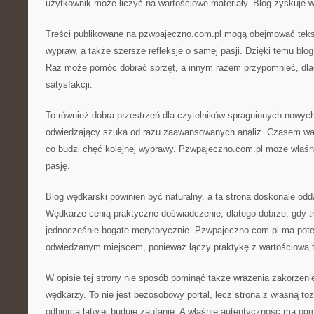
użytkownik może liczyć na wartościowe materiały. Blog zyskuje w
Treści publikowane na pzwpajeczno.com.pl mogą obejmować tekst
wypraw, a także szersze refleksje o samej pasji. Dzięki temu blog
Raz może pomóc dobrać sprzęt, a innym razem przypomnieć, dla
satysfakcji.
To również dobra przestrzeń dla czytelników spragnionych nowyc
odwiedzający szuka od razu zaawansowanych analiz. Czasem ważn
co budzi chęć kolejnej wyprawy. Pzwpajeczno.com.pl może właś
pasję.
Blog wędkarski powinien być naturalny, a ta strona doskonale odd
Wędkarze cenią praktyczne doświadczenie, dlatego dobrze, gdy tr
jednocześnie bogate merytorycznie. Pzwpajeczno.com.pl ma poten
odwiedzanym miejscem, ponieważ łączy praktykę z wartościową t
W opisie tej strony nie sposób pominąć także wrażenia zakorzeni
wędkarzy. To nie jest bezosobowy portal, lecz strona z własną t
odbiorca łatwiej buduje zaufanie. A właśnie autentyczność ma og