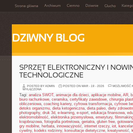
Archiwum
Ciemno
Dziwnie
Katego
Strona główna
Głucho
DZIWNY BLOG
SPRZĘT ELEKTRONICZNY I NOWI
TECHNOLOGICZNE
POSTED BY ADMIN
POSTED ON MAR - 19 - 2026
MOŻLIWOŚĆ 
WYŁĄCZONA
Tagi:
analiza SWOT
,
animacje dla dzieci
,
aplikacje mobilne
,
AR
,
b
biuro rachunkowe
,
ceramika
,
certyfikaty zawodowe
,
chirurgia pla
obliczeniowa
,
coaching kariery
,
cyfrowa transformacja
,
cyfrowe b
detoks organizmu
,
dieta ketogeniczna
,
dieta paleo
,
diety zdrowot
photography
,
druk 3d
,
e-learning
,
e-sport
,
edukacja finansowa
,
edu
elektromobilność
,
elektronika przemysłowa
,
emerytury
,
filmmakin
krajobrazowa
,
fotografia portretowa
,
geriatra
,
gluten free
,
gotowan
gry mobilne
,
herbata
,
innowacyjność
,
internet rzeczy
,
iot
,
kancelar
cywilny
,
kodeks rodzinny
,
konsultacje dietetyczne
,
kreatywność
,