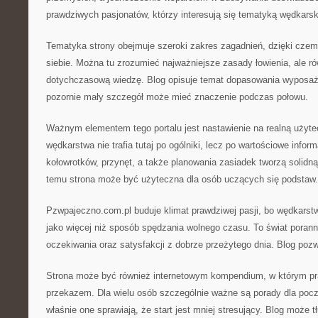
prawdziwych pasjonatów, którzy interesują się tematyką wędkars
Tematyka strony obejmuje szeroki zakres zagadnień, dzięki czem
siebie. Można tu zrozumieć najważniejsze zasady łowienia, ale r
dotychczasową wiedzę. Blog opisuje temat dopasowania wyposaż
pozornie mały szczegół może mieć znaczenie podczas połowu.
Ważnym elementem tego portalu jest nastawienie na realną użyte
wędkarstwa nie trafia tutaj po ogólniki, lecz po wartościowe info
kołowrotków, przynęt, a także planowania zasiadek tworzą solidn
temu strona może być użyteczna dla osób uczących się podstaw.
Pzwpajeczno.com.pl buduje klimat prawdziwej pasji, bo wędkarstw
jako więcej niż sposób spędzania wolnego czasu. To świat porann
oczekiwania oraz satysfakcji z dobrze przeżytego dnia. Blog poz
Strona może być również internetowym kompendium, w którym pr
przekazem. Dla wielu osób szczególnie ważne są porady dla poc
właśnie one sprawiają, że start jest mniej stresujący. Blog moż