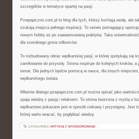
szczególnie w tematyce opartej na pasji.
Pzwpajeczno.com.pl to blog dla tych, którzy kochają wodę, ale ta
szukają miejsca pełnego inspiracji. To serwis pomagający uporzą
nowym hobby aż po zaawansowaną praktykę. Taka uniwersalność s
dla szerokiego grona odbiorców.
To rozbudowany obraz wędkarskiej pasji, w której spotykają się k
zamiłowanie do przyrody. Strona inspiruje do kolejnych kroków, a
temat. Dla jednych będzie pomocą w nauce, dla innych miejscem,
wędkarskiego świata.
Właśnie dlatego pzwpajeczno.com.pl można opisać jako wartościo
spaja wiedzę z pasją i relaksem. To strona tworzona z myślą o l
wędkarstwo pokazane jest w sposób ciekawy i przystępny. Jest to 
której warto wracać, by pogłębiać wiedzę.
CATEGORIES:
ARTYKUŁY SPONSOROWANE