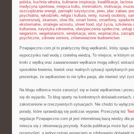
polska
,
kuchnia włoska
,
kulinarne inspiracje
,
kwalifikacje
,
lactose 
medycyna sportowa
,
miejsca kultu
,
minimalizm
,
motivacja
,
muze
oszczędzanie energii
,
pamiątki turystyczne
,
piwo
,
plac zabaw
,
pod
psychiatria
,
rękodzieło
,
religia i kultura
,
renty
,
rozwój osobisty
,
sam
samorozwój
,
skansen
,
slow life
,
smart home
,
smartfony
,
spadochr
ekstremalne
,
strategie wzrostu
,
street food
,
styl życia
,
szkolenia 
kulturowa
,
turystyka zdrowotna
,
ubezpieczenia społeczne
,
usługi
weganizm
,
wegetarianizm
,
windykacja
,
wino
,
wspinaczka
,
zarząd
psychiczne
,
zdrowie seniora
,
zrównoważone budownictwo
Pzwpajeczno.com.pl to praktyczny blog wędkarski, który spaja m
wypoczynku nad wodą z rzetelną wiedzą. To miejsce, w którym o
kroki z wędką oraz zaawansowani wędkarze mogą odkryć wskazów
sposobów łowienia, łowisk oraz realnych sytuacji spotykanych po
prezentuje, że wędkarstwo to nie tylko pasja, ale również styl życi
Na blogu odbiorca może zanurzyć się w świat wędkarstwa i przecz
się do wyjazdu. To blog oparty na konkretnych doświadczeniach, 
zakorzenione w rzeczywistych sytuacjach. Nie chodzi tu wyłącznie
porady, które sprawdzają się podczas wypraw. Przeczytaj też
Test
regulacje Pzwpajeczno.com.pl jest internetową bazą wiedzy dla pa
miesza się z obserwacją przyrody. Każda publikacja może być p
przemyśleń, a jednocześnie wsparciem w zdobywaniu doświadczen