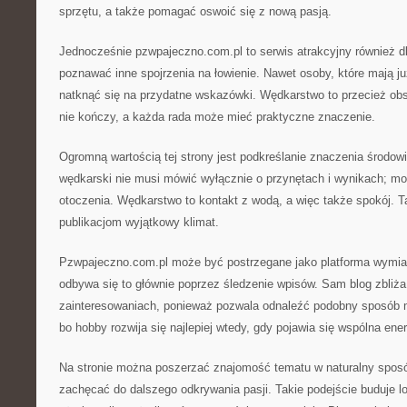
sprzętu, a także pomagać oswoić się z nową pasją.
Jednocześnie pzwpajeczno.com.pl to serwis atrakcyjny również d
poznawać inne spojrzenia na łowienie. Nawet osoby, które mają j
natknąć się na przydatne wskazówki. Wędkarstwo to przecież obs
nie kończy, a każda rada może mieć praktyczne znaczenie.
Ogromną wartością tej strony jest podkreślanie znaczenia środow
wędkarski nie musi mówić wyłącznie o przynętach i wynikach; mo
otoczenia. Wędkarstwo to kontakt z wodą, a więc także spokój. Ta
publikacjom wyjątkowy klimat.
Pzwpajeczno.com.pl może być postrzegane jako platforma wymian
odbywa się to głównie poprzez śledzenie wpisów. Sam blog zbliż
zainteresowaniach, ponieważ pozwala odnaleźć podobny sposób 
bo hobby rozwija się najlepiej wtedy, gdy pojawia się wspólna ener
Na stronie można poszerzać znajomość tematu w naturalny spos
zachęcać do dalszego odkrywania pasji. Takie podejście buduje lo