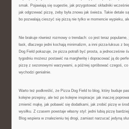
smak. Pojawiają się sugestie, jak przygotować składniki wcześnie
jak odgrzewać pizzę, żeby była znowu jak świeża. Takie detale s
bo pozwalają cieszyć się pizzą nie tylko w momencie wypieku, ale
Nie brakuje również rozmowy o trendach: co jest teraz popularne, 
łask, dlaczego jedni kochają minimalizm, a inni pizza-luksus z b
Dog Field pokazuje, że pizza potrafi być prosta, a jednocześnie
tygodniu możesz postawić na margheritę i dopracować ją do perfe
pizzę z sezonowymi warzywami, a później spróbować czegoś, co 
wychodzi genialnie.
Warto też podkreślić, że Pizza Dog Field to blog, który buduje pa
kolejne przepisy, ale też po kolejne inspiracje: jak inaczej poprow
zmienić mąkę, jak pobawić się dodatkami, jak zrobić pizzę w środ
wysiłku. Z czasem powstaje własny styl: jedni lubią pizzę bardziej
Blog wspiera w znalezieniu tej drogi, zamiast narzucać jedyną słu