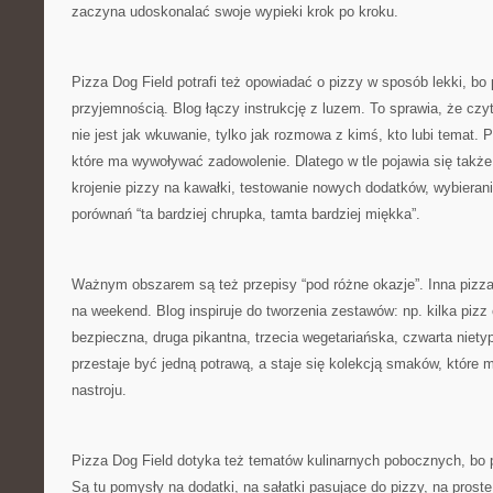
zaczyna udoskonalać swoje wypieki krok po kroku.
Pizza Dog Field potrafi też opowiadać o pizzy w sposób lekki, bo 
przyjemnością. Blog łączy instrukcję z luzem. To sprawia, że czy
nie jest jak wkuwanie, tylko jak rozmowa z kimś, kto lubi temat. 
które ma wywoływać zadowolenie. Dlatego w tle pojawia się także
krojenie pizzy na kawałki, testowanie nowych dodatków, wybieranie
porównań “ta bardziej chrupka, tamta bardziej miękka”.
Ważnym obszarem są też przepisy “pod różne okazje”. Inna pizza
na weekend. Blog inspiruje do tworzenia zestawów: np. kilka pizz 
bezpieczna, druga pikantna, trzecia wegetariańska, czwarta niety
przestaje być jedną potrawą, a staje się kolekcją smaków, które m
nastroju.
Pizza Dog Field dotyka też tematów kulinarnych pobocznych, bo 
Są tu pomysły na dodatki, na sałatki pasujące do pizzy, na prost