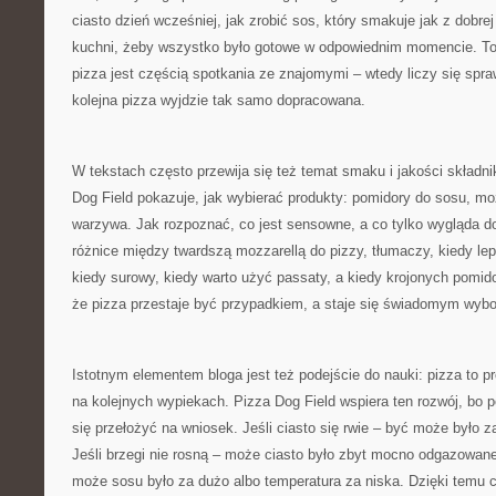
ciasto dzień wcześniej, jak zrobić sos, który smakuje jak z dobrej 
kuchni, żeby wszystko było gotowe w odpowiednim momencie. To
pizza jest częścią spotkania ze znajomymi – wtedy liczy się spr
kolejna pizza wyjdzie tak samo dopracowana.
W tekstach często przewija się też temat smaku i jakości składni
Dog Field pokazuje, jak wybierać produkty: pomidory do sosu, mozz
warzywa. Jak rozpoznać, co jest sensowne, a co tylko wygląda d
różnice między twardszą mozzarellą do pizzy, tłumaczy, kiedy le
kiedy surowy, kiedy warto użyć passaty, a kiedy krojonych pomid
że pizza przestaje być przypadkiem, a staje się świadomym wyb
Istotnym elementem bloga jest też podejście do nauki: pizza to p
na kolejnych wypiekach. Pizza Dog Field wspiera ten rozwój, bo 
się przełożyć na wniosek. Jeśli ciasto się rwie – być może było z
Jeśli brzegi nie rosną – może ciasto było zbyt mocno odgazowane
może sosu było za dużo albo temperatura za niska. Dzięki temu c