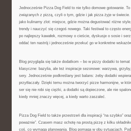
Jednocześnie Pizza Dog Field to nie tylko domowe gotowanie. To
związanych z pizzą, czyli o tym, gdzie i jak pizza żyje w świecie
jako kulinarny zlot: miejsce, gdzie można degustować różne style
trendy i nauczyć się czegoś nowego. Taki festiwal to często energ
po najlepszy kawałek, rozmowy o cieście, dyskusje o sosie i serze
oddać ten nastrój i jednocześnie przekuć go w konkretne wskaz
Blog przygląda się także dodatkom – bo w pizzy dodatki to temat
klasyczne: bazylia, ale też inspiracje sezonowe: warzywa, grzyby
sery. Jednocześnie podkreślany jest balans: żeby dodatki wspierał
przytłaczały. Dzięki temu można tworzyć pizze harmonijne, w któ
ser się nie robi się ciężki, a dodatki są dopieczone, ale nie spal
kiedy mniej znaczy więcej, a kiedy warto zaszaleć.
Pizza Dog Field to także przestrzeń dla inspiracji “na szybko” ora
poważnie”. Czasem masz ochotę na prostą pizzę z kilku składni
coś, co wymaga planowania. Blog pomaga w obu sytuacjach. Pod