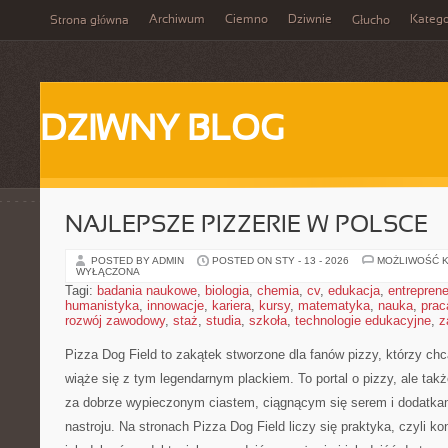
Archiwum
Ciemno
Dziwnie
Katego
Strona główna
Głucho
DZIWNY BLOG
NAJLEPSZE PIZZERIE W POLSCE
POSTED BY ADMIN
POSTED ON STY - 13 - 2026
MOŻLIWOŚĆ 
WYŁĄCZONA
Tagi:
badania naukowe
,
biologia
,
chemia
,
cv
,
edukacja
,
entreprene
humanistyka
,
innowacje
,
kariera
,
kursy
,
matematyka
,
nauka
,
prac
rozwój zawodowy
,
staż
,
studia
,
szkoła
,
technologie edukacyjne
,
z
Pizza Dog Field to zakątek stworzone dla fanów pizzy, którzy c
wiąże się z tym legendarnym plackiem. To portal o pizzy, ale takż
za dobrze wypieczonym ciastem, ciągnącym się serem i dodatk
nastroju. Na stronach Pizza Dog Field liczy się praktyka, czyli k