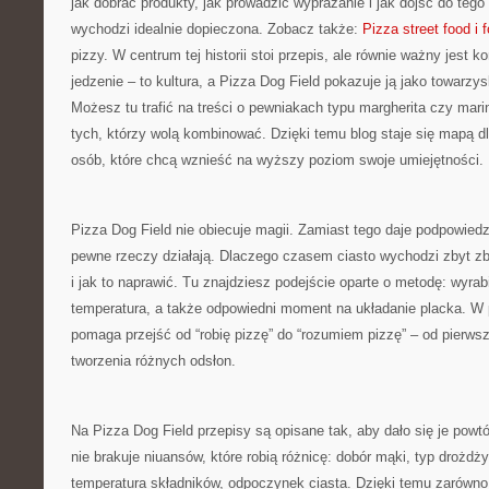
jak dobrać produkty, jak prowadzić wyprażanie i jak dojść do teg
wychodzi idealnie dopieczona. Zobacz także:
Pizza street food i f
pizzy. W centrum tej historii stoi przepis, ale równie ważny jest ko
jedzenie – to kultura, a Pizza Dog Field pokazuje ją jako towarzys
Możesz tu trafić na treści o pewniakach typu margherita czy marina
tych, którzy wolą kombinować. Dzięki temu blog staje się mapą d
osób, które chcą wznieść na wyższy poziom swoje umiejętności.
Pizza Dog Field nie obiecuje magii. Zamiast tego daje podpowiedz
pewne rzeczy działają. Dlaczego czasem ciasto wychodzi zbyt z
i jak to naprawić. Tu znajdziesz podejście oparte o metodę: wyrab
temperatura, a także odpowiedni moment na układanie placka. W 
pomaga przejść od “robię pizzę” do “rozumiem pizzę” – od pier
tworzenia różnych odsłon.
Na Pizza Dog Field przepisy są opisane tak, aby dało się je pow
nie brakuje niuansów, które robią różnicę: dobór mąki, typ drożdży,
temperatura składników, odpoczynek ciasta. Dzięki temu zarówno n