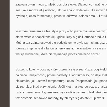
zaawansowani mogą znaleźć coś dla siebie. Dla jednych ważne bę
sos, jaką mozzarellę wybrać, jak nie spalić dodatków. Dla innych 
hydracja, czas fermentacji, praca w lodówce, balans smaku i struk
Ważnym tematem są też style pizzy – bo pizza ma wiele twarzy.
się w świecie neapolitańskiej, gdzie liczy się delikatność środka 
Można też zainteresować się podejściem w stylu rzymskim, gdzie
również inspiracje dla fanów amerykańskich wariantów, a czasem 
wersje kuchenne, które nie wymagają profesjonalnego sprzętu.
Sprzęt to kolejny obszar, który przewija się przez Pizza Dog Fiel
najpierw umiejętności, potem gadżety. Blog tłumaczy, co daje stal
piekarnika, jak ustawić temperaturę i czas. Podpowiada, jak prac
pizzę, jak unikać przyklejania. Jeśli ktoś ma piec do pizzy, znajdzi
ustabilizować wysoką temperaturę i krótkie wypieki. Jeśli ktoś p
też dostanie sensowne metody, by zbliżyć się do efektu pizzerii.