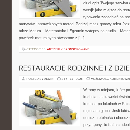
długi opis Twojego serwisu 
wersji: jako miejsca do rze
typowania zagadnień na po
motywów i sprawdzonych metod. Poniżej masz gotowy tekst (bez
także Matura – Matematyka i Egzamin wstępny na studia – Matem
powtórek maturalnych stworzone z […]
CATEGORIES:
ARTYKUŁY SPONSOROWANE
RESTAURACJE RODZINNE I Z DZI
POSTED BY ADMIN
STY - 11 - 2026
MOŻLIWOŚĆ KOMENTOWA
Witamy w miejscu, które p
kuchnią i ciekawości świata
kompas po lokalach w Pols
regionach globu. Jeśli lubi
cenisz rzetelność i chcesz
przystępny, to trafiasz idea