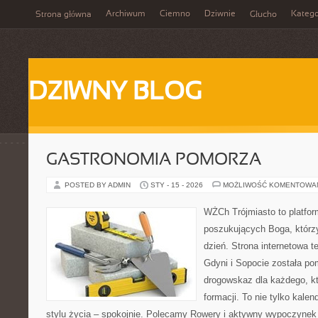
Archiwum
Ciemno
Dziwnie
Katego
Strona główna
Głucho
DZIWNY BLOG
GASTRONOMIA POMORZA
POSTED BY ADMIN
STY - 15 - 2026
MOŻLIWOŚĆ KOMENTOWA
WŻCh Trójmiasto to platfor
poszukujących Boga, którz
dzień. Strona internetowa 
Gdyni i Sopocie została po
drogowskaz dla każdego, k
formacji. To nie tylko kalen
stylu życia – spokojnie. Polecamy Rowery i aktywny wypoczynek