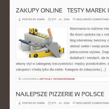
ZAKUPY ONLINE – TESTY MAREK 
POSTED BY ADMIN
STY - 14 - 2026
MOŻLIWOŚĆ KOMENTOWA
Mammamia to rodzinne miej
dla dzieci spotyka się z co
blog internetowy tworzony z
ubierać siebie i swoje poci
jednocześnie stylowo. Znajd
dodatkach i trendach, ale t
własny styl w zabieganej rzeczywistości: między przedszkolem, 
zakupami i chwilą tylko dla siebie. Kategorie do zobaczenia […]
CATEGORIES:
ARTYKUŁY SPONSOROWANE
NAJLEPSZE PIZZERIE W POLSCE
POSTED BY ADMIN
STY - 13 - 2026
MOŻLIWOŚĆ KOMENTOWA