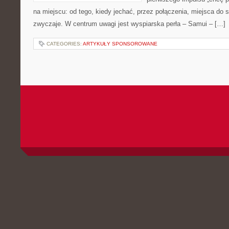
na miejscu: od tego, kiedy jechać, przez połączenia, miejsca do sp
zwyczaje. W centrum uwagi jest wyspiarska perła – Samui – […]
CATEGORIES:
ARTYKUŁY SPONSOROWANE