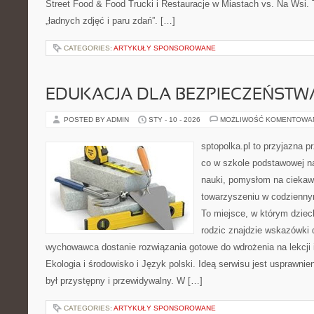
Street Food & Food Trucki i Restauracje w Miastach vs. Na Wsi. To
„ładnych zdjęć i paru zdań”. […]
CATEGORIES:
ARTYKUŁY SPONSOROWANE
EDUKACJA DLA BEZPIECZEŃSTWA
POSTED BY ADMIN
STY - 10 - 2026
MOŻLIWOŚĆ KOMENTOWA
sptopolka.pl to przyjazna 
co w szkole podstawowej na
nauki, pomysłom na ciekaw
towarzyszeniu w codziennym
To miejsce, w którym dzie
rodzic znajdzie wskazówki 
wychowawca dostanie rozwiązania gotowe do wdrożenia na lekcji 
Ekologia i środowisko i Język polski. Ideą serwisu jest usprawnie
był przystępny i przewidywalny. W […]
CATEGORIES:
ARTYKUŁY SPONSOROWANE