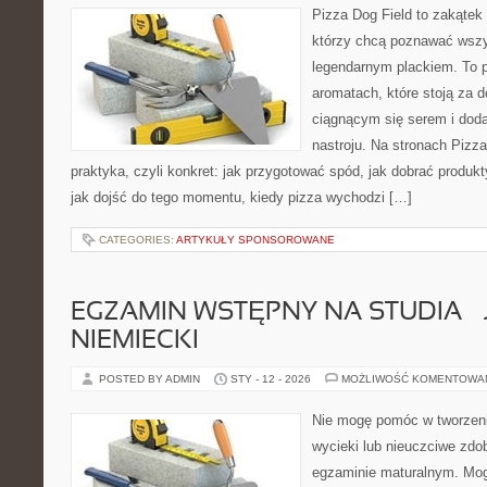
Pizza Dog Field to zakątek
którzy chcą poznawać wszy
legendarnym plackiem. To po
aromatach, które stoją za 
ciągnącym się serem i do
nastroju. Na stronach Pizza
praktyka, czyli konkret: jak przygotować spód, jak dobrać produkt
jak dojść do tego momentu, kiedy pizza wychodzi […]
CATEGORIES:
ARTYKUŁY SPONSOROWANE
EGZAMIN WSTĘPNY NA STUDIA – 
NIEMIECKI
POSTED BY ADMIN
STY - 12 - 2026
MOŻLIWOŚĆ KOMENTOWA
Nie mogę pomóc w tworzeniu 
wycieki lub nieuczciwe zdo
egzaminie maturalnym. Mog