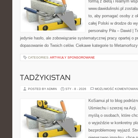
formą z dietą i realnym wsp
www.dawidulinski.pl został
to, aby pomagać osoby z oko
całej Polski w drodze do wy
personalny Piła – Dawid | Tre
jedynie hasło, ale zobowiązanie systematycznej pracy opartej o p
dopasowanie do Twoich celów. Ciekawe kategorie to Metamorfozy
CATEGORIES:
ARTYKUŁY SPONSOROWANE
TADŻYKISTAN
POSTED BY ADMIN
STY - 8 - 2026
MOŻLIWOŚĆ KOMENTOWAN
KoSamui.pl to blog podróżn
Uśmiechu i szerzej na Azji.
myślą o osobach, które ch
o wyjeździe w konkretny pl
bezproblemowy wyjazd. Str
pierwszego impulsu „chcę p