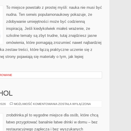
BIOTECHNOLOGIA
To miejsce powstało z prostej myśli: nauka nie musi być
nudna. Ten serwis popularnonaukowy pokazuje, że
zdobywanie umiejętności może być codzienną
inspiracją. Jeśli kiedykolwiek miałeś wrażenie, że
szkolne tematy są zbyt trudne, tutaj znajdziesz jasne
omówienia, które pomagają zrozumieć nawet najbardziej
ka zestaw treści, które łączą praktyczne uczenie się z
j strony pojawiają się materiały o tym, jak lepiej
OROWANE
OHOL
ZDROWIE
 2026
MOŻLIWOŚĆ KOMENTOWANIA
ZOSTAŁA WYŁĄCZONA
I
ALKOHOL
zrobdrinka.pl to wygodne miejsce dla osób, które chcą
łatwo przygotować banalnie łatwe drinki w domu – bez
restauracyjnego zaplecza i bez wyszukanych