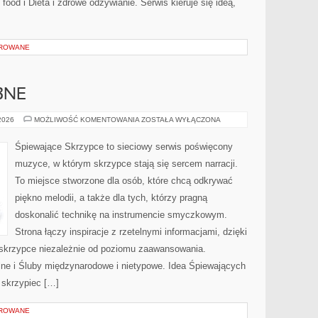
ood i Dieta i zdrowe odżywianie. Serwis kieruje się ideą,
OROWANE
BNE
DEKORACJE
 2026
MOŻLIWOŚĆ KOMENTOWANIA
ZOSTAŁA WYŁĄCZONA
ŚLUBNE
Śpiewające Skrzypce to sieciowy serwis poświęcony
muzyce, w którym skrzypce stają się sercem narracji.
To miejsce stworzone dla osób, które chcą odkrywać
piękno melodii, a także dla tych, którzy pragną
doskonalić technikę na instrumencie smyczkowym.
Strona łączy inspiracje z rzetelnymi informacjami, dzięki
skrzypce niezależnie od poziomu zaawansowania.
ne i Śluby międzynarodowe i nietypowe. Idea Śpiewających
o skrzypiec […]
OROWANE