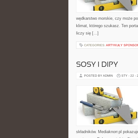
wędkarstwo morskie, czy może p
klimat, którego szukasz. Ten porta
liczy się […]
CATEGORIES:
ARTYKUŁY SPONS
SOSY I DIPY
POSTED BY ADMIN
STY - 22 -
składników. Mediaknorr.pl pokazuj