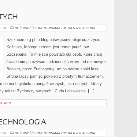
ĘTYCH
ŻYCIORYSY
 2026
MOŻLIWOŚĆ KOMENTOWANIA
ZOSTAŁA WYŁĄCZONA
ŚWIĘTYCH
Szczepan.org.pl to blog poświęcony religii oraz życiu
Kościoła, którego sercem jest temat parafii św.
Szczepana. To miejsce powstało dla osób, które chcą
świadomie przeżywać codzienność wiary: od rozmowy z
Bogiem, przez Eucharystię, aż po święte znaki łaski.
Strona łączy pamięć pokoleń z prostym tłumaczeniem,
wno do osób głęboko zaangażowanych, jak i do tych, którzy
my także: Życiorysy świętych i Cuda i objawienia. […]
OROWANE
TECHNOLOGIA
GENETYKA
 2026
MOŻLIWOŚĆ KOMENTOWANIA
ZOSTAŁA WYŁĄCZONA
I