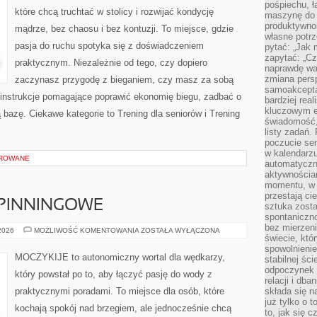
pośpiechu, ł
które chcą truchtać w stolicy i rozwijać kondycję
maszynę do 
produktywno
mądrze, bez chaosu i bez kontuzji. To miejsce, gdzie
własne potrz
pasja do ruchu spotyka się z doświadczeniem
pytać: „Jak 
zapytać: „Cz
praktycznym. Niezależnie od tego, czy dopiero
naprawdę wa
zmiana pers
zaczynasz przygodę z bieganiem, czy masz za sobą
samoakcepta
 instrukcje pomagające poprawić ekonomię biegu, zadbać o
bardziej rea
kluczowym el
bazę. Ciekawe kategorie to Trening dla seniorów i Trening
świadomość, 
listy zadań. 
poczucie sen
w kalendarzu
OROWANE
automatyczn
aktywnościa
momentu, w 
przestają ci
PINNINGOWE
sztuka zosta
spontaniczno
bez mierzeni
WĘDKARSTWO
 2026
MOŻLIWOŚĆ KOMENTOWANIA
ZOSTAŁA WYŁĄCZONA
świecie, któ
SPINNINGOWE
spowolnienie
MOCZYKIJE to autonomiczny wortal dla wędkarzy,
stabilnej ści
odpoczynek i
który powstał po to, aby łączyć pasję do wody z
relacji i db
praktycznymi poradami. To miejsce dla osób, które
składa się n
już tylko o t
kochają spokój nad brzegiem, ale jednocześnie chcą
to, jak się 