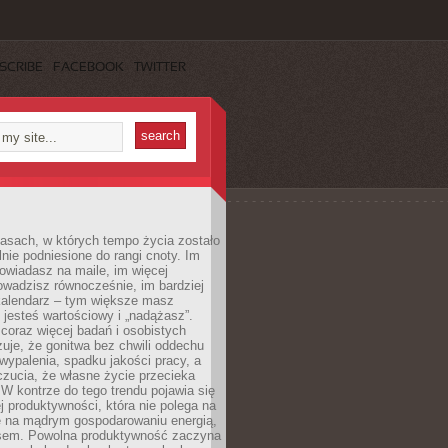
SCRIBE
FACEBOOK
TWITTER
asach, w których tempo życia zostało
alnie podniesione do rangi cnoty. Im
owiadasz na maile, im więcej
owadzisz równocześnie, im bardziej
kalendarz – tym większe masz
 jesteś wartościowy i „nadążasz”.
oraz więcej badań i osobistych
azuje, że gonitwa bez chwili oddechu
wypalenia, spadku jakości pracy, a
zucia, że własne życie przecieka
 W kontrze do tego trendu pojawia się
j produktywności, która nie polega na
le na mądrym gospodarowaniu energią,
sem. Powolna produktywność zaczyna