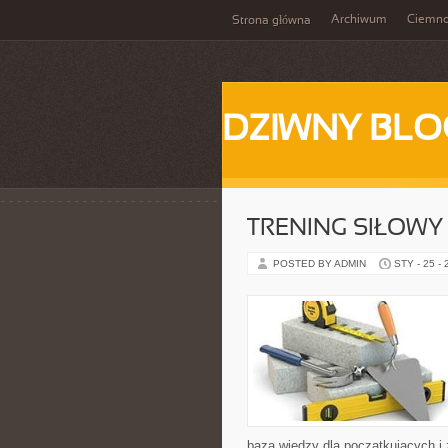
Archiwum
Ciemn
Strona główna
DZIWNY BLO
TRENING SIŁOWY
POSTED BY ADMIN
STY - 25 -
baza wiedzy dla początkujących i 