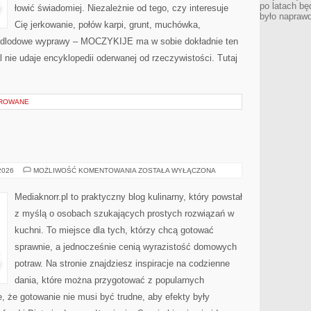
po latach bę
łowić świadomiej. Niezależnie od tego, czy interesuje
było napraw
Cię jerkowanie, połów karpi, grunt, muchówka,
odlodowe wyprawy – MOCZYKIJE ma w sobie dokładnie ten
l nie udaje encyklopedii oderwanej od rzeczywistości. Tutaj
OROWANE
SOSY
 2026
MOŻLIWOŚĆ KOMENTOWANIA
ZOSTAŁA WYŁĄCZONA
I
DIPY
Mediaknorr.pl to praktyczny blog kulinarny, który powstał
z myślą o osobach szukających prostych rozwiązań w
kuchni. To miejsce dla tych, którzy chcą gotować
sprawnie, a jednocześnie cenią wyrazistość domowych
potraw. Na stronie znajdziesz inspiracje na codzienne
dania, które można przygotować z popularnych
e, że gotowanie nie musi być trudne, aby efekty były