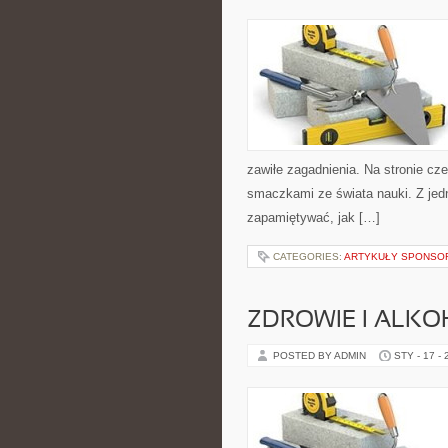
zawiłe zagadnienia. Na stronie cze
smaczkami ze świata nauki. Z jedne
zapamiętywać, jak […]
CATEGORIES:
ARTYKUŁY SPONS
ZDROWIE I ALK
POSTED BY ADMIN
STY - 17 -