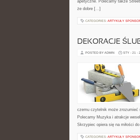
apetyczne. Polecamy także Street f
że dobre […]
CATEGORIES:
ARTYKUŁY SPONS
DEKORACJE ŚLU
POSTED BY ADMIN
STY - 21 -
czemu czytelnik może zrozumieć 
Polecamy Muzyka i atrakcje wesel
Skrzypiec opiera się na miłości d
CATEGORIES:
ARTYKUŁY SPONS