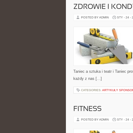
ZDROWIE I KOND
POSTED BY ADMIN
STY - 24 -
Taniec a sztuka i teatr i Taniec p
każdy z nas […]
CATEGORIES:
ARTYKUŁY SPONS
FITNESS
POSTED BY ADMIN
STY - 24 -