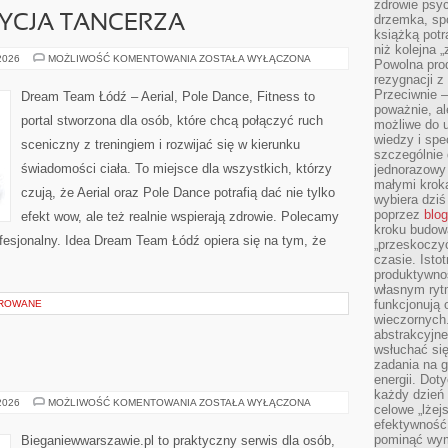
zdrowie psyc
drzemka, spo
YCJA TANCERZA
książką potr
niż kolejna 
ZDROWIE
 2026
MOŻLIWOŚĆ KOMENTOWANIA
ZOSTAŁA WYŁĄCZONA
Powolna pro
I
rezygnacji z
KONDYCJA
TANCERZA
Przeciwnie –
Dream Team Łódź – Aerial, Pole Dance, Fitness to
poważnie, al
portal stworzona dla osób, które chcą połączyć ruch
możliwe do u
wiedzy i spe
sceniczny z treningiem i rozwijać się w kierunku
szczególnie 
świadomości ciała. To miejsce dla wszystkich, którzy
jednorazowy
małymi kroka
czują, że Aerial oraz Pole Dance potrafią dać nie tylko
wybiera dziś
poprzez
blog
efekt wow, ale też realnie wspierają zdrowie. Polecamy
kroku budow
rofesjonalny. Idea Dream Team Łódź opiera się na tym, że
„przeskoczyć
czasie. Ist
produktywnoś
własnym ryt
funkcjonują 
OROWANE
wieczornych
abstrakcyjne
wsłuchać się
zadania na 
energii. Dot
każdy dzień
FITNESS
 2026
MOŻLIWOŚĆ KOMENTOWANIA
ZOSTAŁA WYŁĄCZONA
celowe „lżej
efektywność
pominąć wym
Bieganiewwarszawie.pl to praktyczny serwis dla osób,