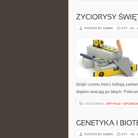
ŻYCIORYSY ŚWI
POSTED BY ADMIN
STY - 20 -
dzięki czemu treści trafiają zaró
dopiero wracają po latach. Poleca
CATEGORIES:
ARTYKUŁY SPONS
GENETYKA I BIO
POSTED BY ADMIN
STY - 18 -