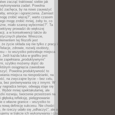
atwo zacząć traktować siebie jak
wykonywania zadań. Powolna
ść zachęca, by na nowo zauważyć
eby, emocje i ograniczenia. Zamiast
mogę zrobić więcej?”, warto czasem
ego mogę zrobić mniej, żeby to, co
żne, miało szansę wybrzmieć?”. Ta
pektywy prowadzi do większej
cji, a w konsekwencji także do
listycznych planów. Wreszcie,
ementem tej filozofii jest
że życie składa się nie tylko z pracy i
Relacje, zdrowie, rozwój osobisty,
su – to wszystko potrzebuje miejsca
. Jeśli każda luka w grafiku jest
ie zapełniana „produktywnymi”
mi, szybko możemy dojść do
którym osiągnięcia zawodowe
eszyć. Powolna produktywność to
wiania miejsca na niespodzianki, na
ść, na zwyczajne bycie – bez celu,
a, bez porównywania się z innymi. W
ry nagradza tempo, odwagą staje się
. Wybór mniej spektakularnej, ale
eżki rozwoju, tworzenie przestrzeni na
 głęboką refleksję, pielęgnowanie
anie o własne granice – wszystko to
a nową definicję sukcesu. Nie chodzi
o, ile rzeczy udało się „odhaczyć”, ale o
czujemy w trakcie ich wykonywania i czy