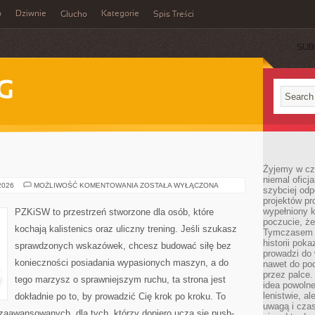
o
Dziwnie
Kategorie
Głucho
Spis Treści
SUB
G
Żyjemy w cz
niemal oficj
TRENING
 2026
MOŻLIWOŚĆ KOMENTOWANIA
ZOSTAŁA WYŁĄCZONA
szybciej odp
SIŁOWY
projektów pr
wypełniony 
PZKiSW to przestrzeń stworzone dla osób, które
poczucie, że
kochają kalistenics oraz uliczny trening. Jeśli szukasz
Tymczasem c
historii pok
sprawdzonych wskazówek, chcesz budować siłę bez
prowadzi do 
konieczności posiadania wypasionych maszyn, a do
nawet do poc
przez palce.
tego marzysz o sprawniejszym ruchu, ta strona jest
idea powolne
lenistwie, a
dokładnie po to, by prowadzić Cię krok po kroku. To
uwagą i cza
zaawansowanych, dla tych, którzy dopiero uczą się push-