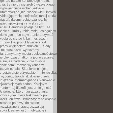
ego, ale bardzo konkretnego kroku:
ia, że nie da się zrobić wszystkiego.
 wypowiedziane wobec jednego
automatyczne „nie” wobec wielu innych.
bierając mniej projektów, mniej celów
wiązań, dajemy sobie szansę, by
epiej, spokojniej i z większym
ensu. Paradoks polega na tym, że
śnie ci, którzy robią mniej, osiągają w
nie więcej – bo są w stanie utrzymać
ypalając się po kilku miesiącach.
em powolnej produktywności jest
pracy w głębokim skupieniu. Kiedy
 rozpraszacze, wyłączamy
ia, zamykamy media społecznościowe
ie blok czasu tylko na jedno zadanie,
e się, że zadania, które zwykle
ę godzinami, można wykonać w
tszym czasie. Skupienie nie jest
y pojawia się przypadkiem – to rezultat
yborów, takich jak dbanie o sen,
eciążenia informacyjnego i planowanie
najważniejszych zadań. Kolejnym
ntem tej filozofii jest umiejętność
 W świecie, który nagradza ciągłą
odpoczynek bywa traktowany jak
wręcz lenistwo. Tymczasem to właśnie
nowane przerwy, dni wolne i
niezwiązane z pracą pozwalają
soką kreatywność, motywację i