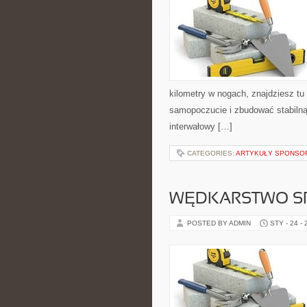
kilometry w nogach, znajdziesz tu
samopoczucie i zbudować stabilną 
interwałowy […]
CATEGORIES:
ARTYKUŁY SPONS
WĘDKARSTWO S
POSTED BY ADMIN
STY - 24 -