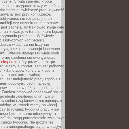
hiczne. Chwila spaceru, krótka
tkanie z przyjaciółmi czy wieczór z
afią bardziej zwiększyć produktywność
„zarwana” noc przy komputerze.
duktywność nie oznacza jednak
 ambicji czy dążenia do mistrzostwa.
 jest zachętą, by traktować swoje cele
e realizować je w tempie, które będzie
trzymania przez lata. W świecie
cjalistycznych kompetencji
dobrze widać, że nie liczy się
 zryw, lecz konsekwencja budowana
mi. Właśnie dlatego tak wiele osób
 formę dzielenia się swoją wiedzą
 ekspercki
który pozwala krok po
ać własny autorytet, zamiast próbować
” kilka etapów kariery w krótkim
otnym aspektem powolnej
ci jest umiejętność pracy zgodnie z
mem dobowym. Jedni najlepiej
o świcie, inni w późnych godzinach
. Zamiast próbować dopasować się do
go ideału „idealnego dnia”, warto
 w siebie i zaplanować najtrudniejsze
godziny, w których mamy najwięcej
yczy to również tygodnia pracy – nie
 musi być tak samo intensywny, a
sze” dni mogą paradoksalnie zwiększyć
 całego tygodnia. Nie można też
iaru emocjonalnego. Żyjąc w ciągłym