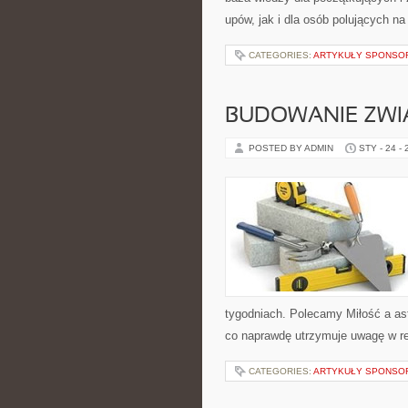
upów, jak i dla osób polujących n
CATEGORIES:
ARTYKUŁY SPONS
BUDOWANIE ZWI
POSTED BY ADMIN
STY - 24 -
tygodniach. Polecamy Miłość a ast
co naprawdę utrzymuje uwagę w re
CATEGORIES:
ARTYKUŁY SPONS