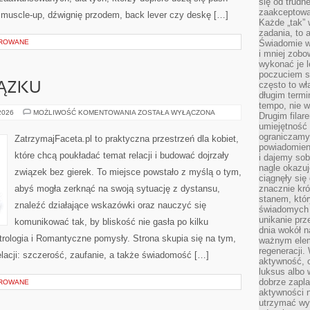
się od trudn
zaakceptowan
a muscle-up, dźwignię przodem, back lever czy deskę […]
Każde „tak”
zadania, to 
OROWANE
Świadomie wy
i mniej zobo
wykonać je l
poczuciem s
często to wła
ĄZKU
długim termi
tempo, nie w
BUDOWANIE
 2026
MOŻLIWOŚĆ KOMENTOWANIA
ZOSTAŁA WYŁĄCZONA
Drugim filar
ZWIĄZKU
umiejętność 
ograniczamy
ZatrzymajFaceta.pl to praktyczna przestrzeń dla kobiet,
powiadomien
które chcą poukładać temat relacji i budować dojrzały
i dajemy sob
nagle okazuj
związek bez gierek. To miejsce powstało z myślą o tym,
ciągnęły si
abyś mogła zerknąć na swoją sytuację z dystansu,
znacznie kró
stanem, któr
znaleźć działające wskazówki oraz nauczyć się
świadomych w
unikanie prz
komunikować tak, by bliskość nie gasła po kilku
dnia wokół 
rologia i Romantyczne pomysły. Strona skupia się na tym,
ważnym eleme
regeneracji.
lacji: szczerość, zaufanie, a także świadomość […]
aktywność, 
luksus albo 
dobrze zapla
OROWANE
aktywności 
utrzymać wy