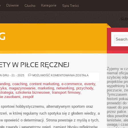
o
Dziwnie
Kategorie
Głucho
Spis Treści
SUB
G
ETY W PIŁCE RĘCZNEJ
Żyjemy w cz
niemal oficj
BASEBALL
 GRU - 21 - 2025
MOŻLIWOŚĆ KOMENTOWANIA
ZOSTAŁA
szybciej odp
I
projektów pr
KOBIETY
anding
,
coaching
,
content marketing
,
e-commerce
,
eventy
,
W
wypełniony 
tyka
,
magazynowanie
,
marketing
,
networking
,
PIŁCE
przychody
,
poczucie, że
RĘCZNEJ
strategia
,
szkolenia biznesowe
,
transport firmowy
,
Tymczasem c
ie zasobami
,
zespół
historii pok
prowadzi do 
sportowi hobbystycznemu, alternatywnym sportom oraz
nawet do poc
przez palce.
trzeń, w której regularny ruch spotyka się z głodem wiedzy, a
idea powolne
ę w opowieść o determinacji. Strona powstaje z myślą o tych,
lenistwie, a
uwagą i cza
małe zawody i wewnętrzny ogień, zamiast błysku reflektorów.