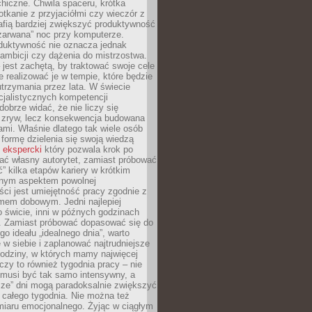
hiczne. Chwila spaceru, krótka
tkanie z przyjaciółmi czy wieczór z
afią bardziej zwiększyć produktywność
„zarwana” noc przy komputerze.
duktywność nie oznacza jednak
 ambicji czy dążenia do mistrzostwa.
 jest zachętą, by traktować swoje cele
e realizować je w tempie, które będzie
trzymania przez lata. W świecie
cjalistycznych kompetencji
dobrze widać, że nie liczy się
 zryw, lecz konsekwencja budowana
mi. Właśnie dlatego tak wiele osób
 formę dzielenia się swoją wiedzą
 ekspercki
który pozwala krok po
ać własny autorytet, zamiast próbować
” kilka etapów kariery w krótkim
otnym aspektem powolnej
ci jest umiejętność pracy zgodnie z
mem dobowym. Jedni najlepiej
o świcie, inni w późnych godzinach
. Zamiast próbować dopasować się do
go ideału „idealnego dnia”, warto
 w siebie i zaplanować najtrudniejsze
godziny, w których mamy najwięcej
yczy to również tygodnia pracy – nie
 musi być tak samo intensywny, a
sze” dni mogą paradoksalnie zwiększyć
 całego tygodnia. Nie można też
iaru emocjonalnego. Żyjąc w ciągłym