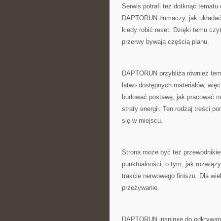
Serwis potrafi też dotknąć tematu
DAPTORUN tłumaczy, jak układać r
kiedy robić reset. Dzięki temu czy
przerwy bywają częścią planu.
DAPTORUN przybliża również tema
łatwo dostępnych materiałów, więc 
budować postawę, jak pracować na
straty energii. Ten rodzaj treści p
się w miejscu.
Strona może być też przewodniki
punktualności, o tym, jak rozwiąz
trakcie nerwowego finiszu. Dla wie
przeżywanie.
DAPTORUN inspiruje do odkrywani