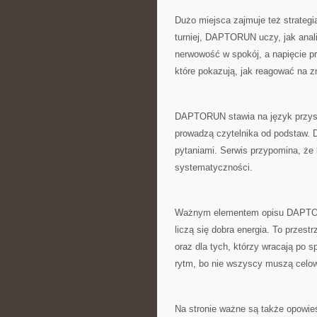
Dużo miejsca zajmuje też strategi
turniej, DAPTORUN uczy, jak ana
nerwowość w spokój, a napięcie pr
które pokazują, jak reagować na 
DAPTORUN stawia na język przystę
prowadzą czytelnika od podstaw. D
pytaniami. Serwis przypomina, że 
systematyczności.
Ważnym elementem opisu DAPTORUN
liczą się dobra energia. To przes
oraz dla tych, którzy wracają p
rytm, bo nie wszyscy muszą celo
Na stronie ważne są także opowieśc