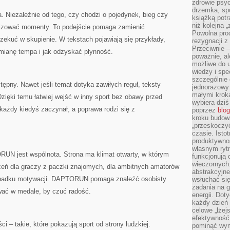
zdrowie psyc
drzemka, spo
a. Niezależnie od tego, czy chodzi o pojedynek, bieg czy
książką potr
niż kolejna 
lizować momenty. To podejście pomaga zamienić
Powolna pro
zekuć w skupienie. W tekstach pojawiają się przykłady,
rezygnacji z
Przeciwnie –
zmianę tempa i jak odzyskać płynność.
poważnie, al
możliwe do u
wiedzy i spe
szczególnie 
pny. Nawet jeśli temat dotyka zawiłych reguł, teksty
jednorazowy
małymi kroka
zięki temu łatwiej wejść w inny sport bez obawy przed
wybiera dziś
każdy kiedyś zaczynał, a poprawa rodzi się z
poprzez
blog
kroku budow
„przeskoczyć
czasie. Ist
produktywnoś
własnym ryt
 jest wspólnota. Strona ma klimat otwarty, w którym
funkcjonują 
wieczornych
trzeń dla graczy z paczki znajomych, dla ambitnych amatorów
abstrakcyjne
o spadku motywacji. DAPTORUN pomaga znaleźć osobisty
wsłuchać się
zadania na 
wać w medale, by czuć radość.
energii. Dot
każdy dzień
celowe „lżej
efektywność
i – takie, które pokazują sport od strony ludzkiej.
pominąć wym