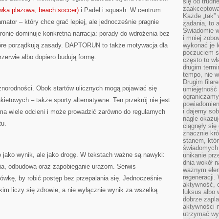
się od trudn
zaakceptowan
ówka plażowa, beach soccer)
i Padel i squash. W centrum
Każde „tak”
tor – który chce grać lepiej, ale jednocześnie pragnie
zadania, to 
Świadomie wy
tronie dominuje konkretna narracja: porady do wdrożenia bez
i mniej zobo
 które porządkują zasady. DAPTORUN to także motywacja dla
wykonać je l
poczuciem s
rzerwie albo dopiero budują formę.
często to wła
długim termi
tempo, nie w
Drugim filar
óżnorodności. Obok startów ulicznych mogą pojawiać się
umiejętność 
ograniczamy
ietowych – także sporty alternatywne. Ten przekrój nie jest
powiadomien
i dajemy sob
ma wiele odcieni i może prowadzić zarówno do regularnych
nagle okazuj
tu.
ciągnęły si
znacznie kró
stanem, któr
świadomych w
 jako wynik, ale jako drogę. W tekstach ważne są nawyki:
unikanie prz
dnia wokół 
nia, odbudowa oraz zapobieganie urazom. Serwis
ważnym eleme
regeneracji.
ówkę, by robić postęp bez przepalania się. Jednocześnie
aktywność, 
im liczy się zdrowie, a nie wyłącznie wynik za wszelką
luksus albo 
dobrze zapla
aktywności 
utrzymać wy