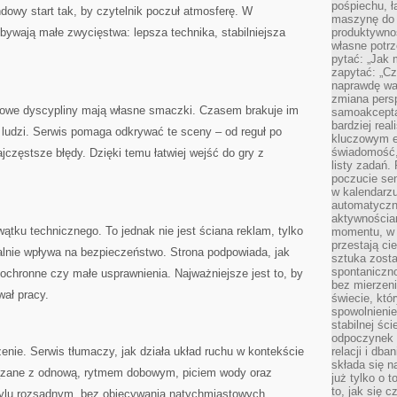
pośpiechu, ł
wy start tak, by czytelnik poczuł atmosferę. W
maszynę do 
bywają małe zwycięstwa: lepsza technika, stabilniejsza
produktywno
własne potrz
pytać: „Jak 
zapytać: „Cz
naprawdę wa
zmiana pers
we dyscypliny mają własne smaczki. Czasem brakuje im
samoakcepta
bardziej rea
ą ludzi. Serwis pomaga odkrywać te sceny – od reguł po
kluczowym el
świadomość, 
jczęstsze błędy. Dzięki temu łatwiej wejść do gry z
listy zadań. 
poczucie sen
w kalendarzu
automatyczn
aktywnościa
tku technicznego. To jednak nie jest ściana reklam, tylko
momentu, w 
przestają ci
alnie wpływa na bezpieczeństwo. Strona podpowiada, jak
sztuka zosta
spontaniczno
 ochronne czy małe usprawnienia. Najważniejsze jest to, by
bez mierzeni
wał pracy.
świecie, któ
spowolnienie
stabilnej ści
odpoczynek i
e. Serwis tłumaczy, jak działa układ ruchu w kontekście
relacji i db
składa się n
iązane z odnową, rytmem dobowym, piciem wody oraz
już tylko o t
to, jak się 
tylu rozsądnym, bez obiecywania natychmiastowych