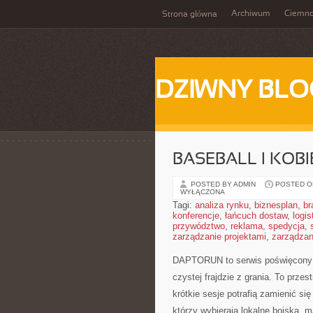
Archiwum
Ciemn
Strona główna
DZIWNY BLO
BASEBALL I KOBI
POSTED BY ADMIN
POSTED ON
WYŁĄCZONA
Tagi:
analiza rynku
,
biznesplan
,
br
konferencje
,
łańcuch dostaw
,
logis
przywództwo
,
reklama
,
spedycja
,
zarządzanie projektami
,
zarządzan
DAPTORUN to serwis poświęcony 
czystej frajdzie z grania. To przes
krótkie sesje potrafią zamienić si
którzy wybierają lokalne boiska, 