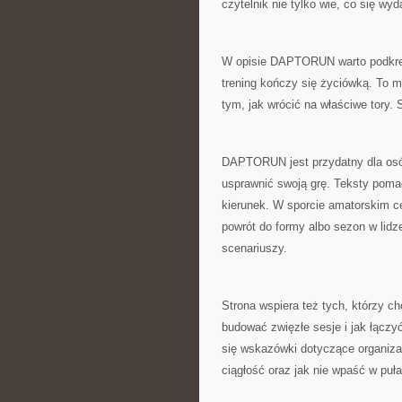
czytelnik nie tylko wie, co się wyd
W opisie DAPTORUN warto podkreśl
trening kończy się życiówką. To m
tym, jak wrócić na właściwe tory. 
DAPTORUN jest przydatny dla osób,
usprawnić swoją grę. Teksty pomag
kierunek. W sporcie amatorskim ce
powrót do formy albo sezon w lid
scenariuszy.
Strona wspiera też tych, którzy 
budować zwięzłe sesje i jak łączyć
się wskazówki dotyczące organizac
ciągłość oraz jak nie wpaść w puł