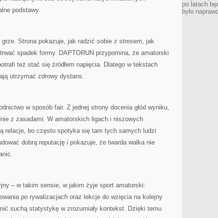
po latach bę
lne podstawy.
było napraw
grze. Strona pokazuje, jak radzić sobie z stresem, jak
zetrwać spadek formy. DAPTORUN przypomina, że amatorski
otrafi też stać się źródłem napięcia. Dlatego w tekstach
gają utrzymać zdrowy dystans.
ictwo w sposób fair. Z jednej strony docenia głód wyniku,
dnie z zasadami. W amatorskich ligach i niszowych
 relacje, bo często spotyka się tam tych samych ludzi
wać dobrą reputację i pokazuje, że twarda walka nie
anic.
ny – w takim sensie, w jakim żyje sport amatorski:
wania po rywalizacjach oraz lekcje do wzięcia na kolejny
ić suchą statystykę w zrozumiały kontekst. Dzięki temu