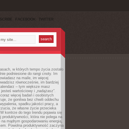
SCRIBE
FACEBOOK
TWITTER
asach, w których tempo życia zostało
alnie podniesione do rangi cnoty. Im
owiadasz na maile, im więcej
owadzisz równocześnie, im bardziej
kalendarz – tym większe masz
 jesteś wartościowy i „nadążasz”.
oraz więcej badań i osobistych
azuje, że gonitwa bez chwili oddechu
wypalenia, spadku jakości pracy, a
zucia, że własne życie przecieka
 W kontrze do tego trendu pojawia się
j produktywności, która nie polega na
le na mądrym gospodarowaniu energią,
sem. Powolna produktywność zaczyna