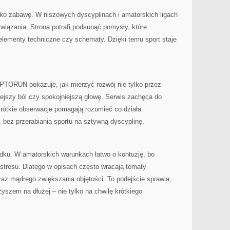
ko zabawę. W niszowych dyscyplinach i amatorskich ligach
związania. Strona potrafi podsunąć pomysły, które
i, elementy techniczne czy schematy. Dzięki temu sport staje
PTORUN pokazuje, jak mierzyć rozwój nie tylko przez
iejszy ból czy spokojniejszą głowę. Serwis zachęca do
rótkie obserwacje pomagają rozumieć co działa.
ez przerabiania sportu na sztywną dyscyplinę.
u. W amatorskich warunkach łatwo o kontuzję, bo
stresu. Dlatego w opisach często wracają tematy
az mądrego zwiększania objętości. To podejście sprawia,
zem na dłużej – nie tylko na chwilę krótkiego