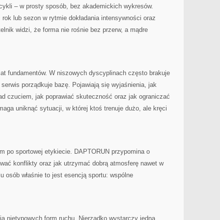
 cykli – w prosty sposób, bez akademickich wykresów.
ok lub sezon w rytmie dokładania intensywności oraz
telnik widzi, że forma nie rośnie bez przerw, a mądre
t fundamentów. W niszowych dyscyplinach często brakuje
serwis porządkuje bazę. Pojawiają się wyjaśnienia, jak
d czuciem, jak poprawiać skuteczność oraz jak ograniczać
omaga uniknąć sytuacji, w której ktoś trenuje dużo, ale kręci
em po sportowej etykiecie. DAPTORUN przypomina o
ywać konflikty oraz jak utrzymać dobrą atmosferę nawet w
lu osób właśnie to jest esencją sportu: wspólne
a nietypowych form ruchu. Nierzadko wystarczy jedna