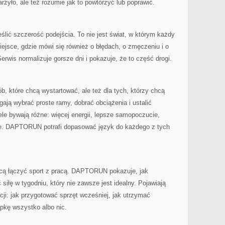
arzyło, ale też rozumie jak to powtórzyć lub poprawić.
ić szczerość podejścia. To nie jest świat, w którym każdy
iejsce, gdzie mówi się również o błędach, o zmęczeniu i o
Serwis normalizuje gorsze dni i pokazuje, że to część drogi.
 które chcą wystartować, ale też dla tych, którzy chcą
ają wybrać proste ramy, dobrać obciążenia i ustalić
le bywają różne: więcej energii, lepsze samopoczucie,
ze. DAPTORUN potrafi dopasować język do każdego z tych
chcą łączyć sport z pracą. DAPTORUN pokazuje, jak
 siłę w tygodniu, który nie zawsze jest idealny. Pojawiają
ji: jak przygotować sprzęt wcześniej, jak utrzymać
apkę wszystko albo nic.