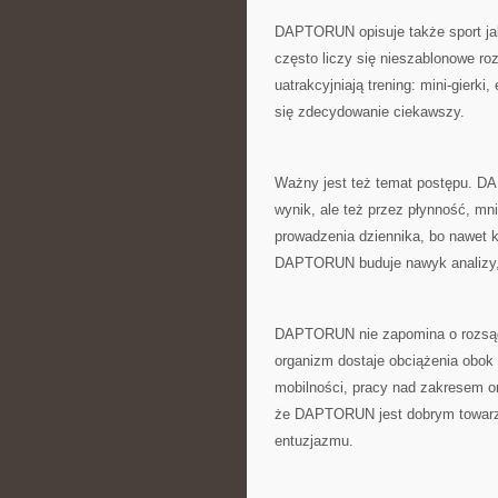
DAPTORUN opisuje także sport ja
często liczy się nieszablonowe ro
uatrakcyjniają trening: mini-gierk
się zdecydowanie ciekawszy.
Ważny jest też temat postępu. DA
wynik, ale też przez płynność, mn
prowadzenia dziennika, bo nawet k
DAPTORUN buduje nawyk analizy, b
DAPTORUN nie zapomina o rozsądk
organizm dostaje obciążenia obok 
mobilności, pracy nad zakresem or
że DAPTORUN jest dobrym towarzys
entuzjazmu.