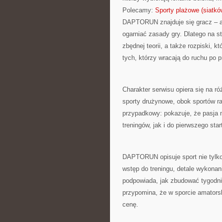
Polecamy:
Sporty plażowe (siatk
DAPTORUN znajduje się gracz – ama
ogarniać zasady gry. Dlatego na s
zbędnej teorii, a także rozpiski,
tych, którzy wracają do ruchu po p
Charakter serwisu opiera się na r
sporty drużynowe, obok sportów rak
przypadkowy: pokazuje, że pasja 
treningów, jak i do pierwszego star
DAPTORUN opisuje sport nie tylko
wstęp do treningu, detale wykona
podpowiada, jak zbudować tygodni
przypomina, że w sporcie amatorsk
cenę.