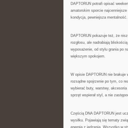
DAPTORUN potrafi opisać weekendo
amatorskim sporcie najcenniejsze 
kondycja, pewniejsza mentalność.
DAPTORUN pokazuje też, że niszo
rozgłosu, ale nadrabiają bliskości
wyposażenie, od stylu grania po na
większym spokojem.
W opisie DAPTORUN nie brakuje wą
rozsądne spojrzenie po tym, co re
wybierać buty, warstwy, akcesoria
sprzęt wspierał styl, a nie zastępo
Częścią DNA DAPTORUN jest uczeni
wysiłku. Pojawiają się tematy zw
energią z jedzenia. Wszystko w s