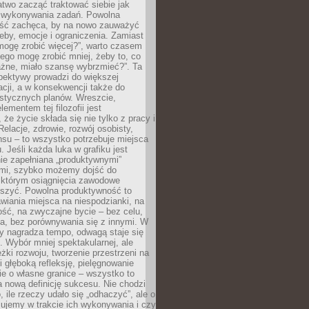
atwo zacząć traktować siebie jak
wykonywania zadań. Powolna
ść zachęca, by na nowo zauważyć
eby, emocje i ograniczenia. Zamiast
mogę zrobić więcej?”, warto czasem
ego mogę zrobić mniej, żeby to, co
żne, miało szansę wybrzmieć?”. Ta
pektywy prowadzi do większej
cji, a w konsekwencji także do
listycznych planów. Wreszcie,
ementem tej filozofii jest
że życie składa się nie tylko z pracy i
Relacje, zdrowie, rozwój osobisty,
su – to wszystko potrzebuje miejsca
. Jeśli każda luka w grafiku jest
ie zapełniana „produktywnymi”
mi, szybko możemy dojść do
którym osiągnięcia zawodowe
eszyć. Powolna produktywność to
wiania miejsca na niespodzianki, na
ść, na zwyczajne bycie – bez celu,
a, bez porównywania się z innymi. W
ry nagradza tempo, odwagą staje się
. Wybór mniej spektakularnej, ale
eżki rozwoju, tworzenie przestrzeni na
 głęboką refleksję, pielęgnowanie
anie o własne granice – wszystko to
a nową definicję sukcesu. Nie chodzi
o, ile rzeczy udało się „odhaczyć”, ale o
czujemy w trakcie ich wykonywania i czy