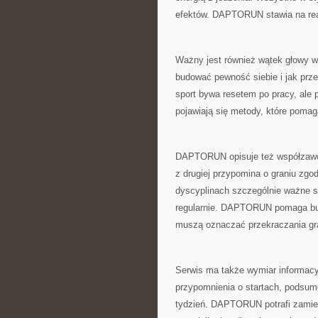
efektów. DAPTORUN stawia na rea
Ważny jest również wątek głowy w 
budować pewność siebie i jak pr
sport bywa resetem po pracy, ale p
pojawiają się metody, które poma
DAPTORUN opisuje też współzawodn
z drugiej przypomina o graniu zgo
dyscyplinach szczególnie ważne są
regularnie. DAPTORUN pomaga budo
muszą oznaczać przekraczania gr
Serwis ma także wymiar informacyj
przypomnienia o startach, podsumo
tydzień. DAPTORUN potrafi zamien