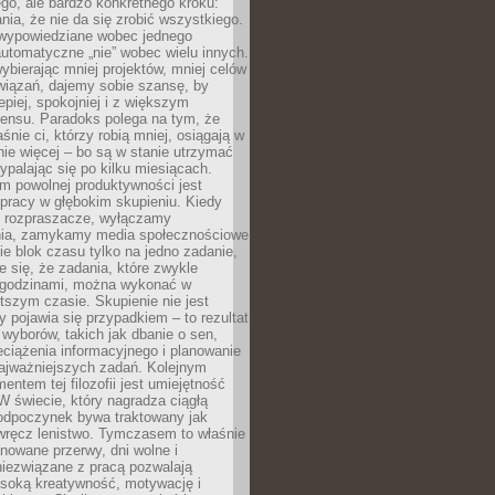
ego, ale bardzo konkretnego kroku:
ia, że nie da się zrobić wszystkiego.
 wypowiedziane wobec jednego
automatyczne „nie” wobec wielu innych.
bierając mniej projektów, mniej celów
wiązań, dajemy sobie szansę, by
epiej, spokojniej i z większym
ensu. Paradoks polega na tym, że
śnie ci, którzy robią mniej, osiągają w
nie więcej – bo są w stanie utrzymać
ypalając się po kilku miesiącach.
em powolnej produktywności jest
pracy w głębokim skupieniu. Kiedy
 rozpraszacze, wyłączamy
ia, zamykamy media społecznościowe
ie blok czasu tylko na jedno zadanie,
e się, że zadania, które zwykle
ę godzinami, można wykonać w
tszym czasie. Skupienie nie jest
y pojawia się przypadkiem – to rezultat
yborów, takich jak dbanie o sen,
eciążenia informacyjnego i planowanie
najważniejszych zadań. Kolejnym
ntem tej filozofii jest umiejętność
 W świecie, który nagradza ciągłą
odpoczynek bywa traktowany jak
wręcz lenistwo. Tymczasem to właśnie
nowane przerwy, dni wolne i
niezwiązane z pracą pozwalają
soką kreatywność, motywację i