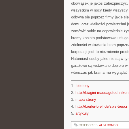
obowiązek je jakoś zabezpieczyć.
wszystkim w nocy kiedy wszyscy 
odbywa się poprzez firmy jakie się
domu oraz wielkości powierzchni 
zamówić sobie na odpowiednie życze
bramy koninto podstawowa usługa.
zdolności wstawiania bram poprze
korporacji jest to niezmiernie pro
Natomiast osoby jakie nie są w ty
garażowe są wstawiane dopiero w 
wtenczas jak brama ma wyglądać o
1.
felietony
2.
http://biagini-massagetechniken.
3.
mapa strony
4.
http://bierler-brell.de/spis-tresci
5.
artykuly
CATEGORIES:
ALFA ROMEO