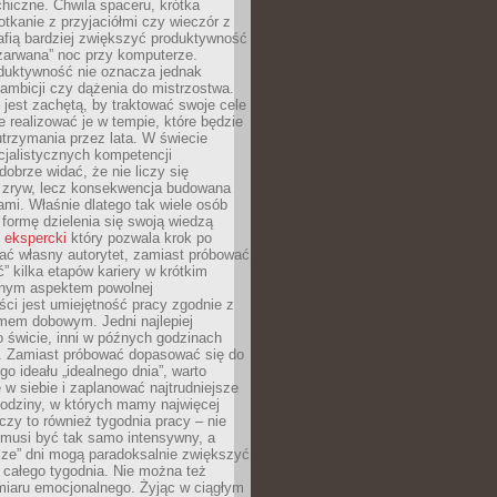
hiczne. Chwila spaceru, krótka
tkanie z przyjaciółmi czy wieczór z
afią bardziej zwiększyć produktywność
„zarwana” noc przy komputerze.
duktywność nie oznacza jednak
 ambicji czy dążenia do mistrzostwa.
 jest zachętą, by traktować swoje cele
e realizować je w tempie, które będzie
trzymania przez lata. W świecie
cjalistycznych kompetencji
dobrze widać, że nie liczy się
 zryw, lecz konsekwencja budowana
mi. Właśnie dlatego tak wiele osób
 formę dzielenia się swoją wiedzą
 ekspercki
który pozwala krok po
ać własny autorytet, zamiast próbować
” kilka etapów kariery w krótkim
otnym aspektem powolnej
ci jest umiejętność pracy zgodnie z
mem dobowym. Jedni najlepiej
o świcie, inni w późnych godzinach
. Zamiast próbować dopasować się do
go ideału „idealnego dnia”, warto
 w siebie i zaplanować najtrudniejsze
godziny, w których mamy najwięcej
yczy to również tygodnia pracy – nie
 musi być tak samo intensywny, a
sze” dni mogą paradoksalnie zwiększyć
 całego tygodnia. Nie można też
iaru emocjonalnego. Żyjąc w ciągłym