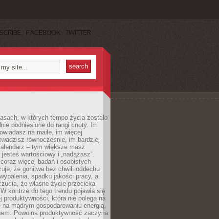
SCRIBE
FACEBOOK
TWITTER
asach, w których tempo życia zostało
alnie podniesione do rangi cnoty. Im
owiadasz na maile, im więcej
owadzisz równocześnie, im bardziej
kalendarz – tym większe masz
 jesteś wartościowy i „nadążasz”.
oraz więcej badań i osobistych
azuje, że gonitwa bez chwili oddechu
wypalenia, spadku jakości pracy, a
zucia, że własne życie przecieka
 W kontrze do tego trendu pojawia się
j produktywności, która nie polega na
le na mądrym gospodarowaniu energią,
sem. Powolna produktywność zaczyna