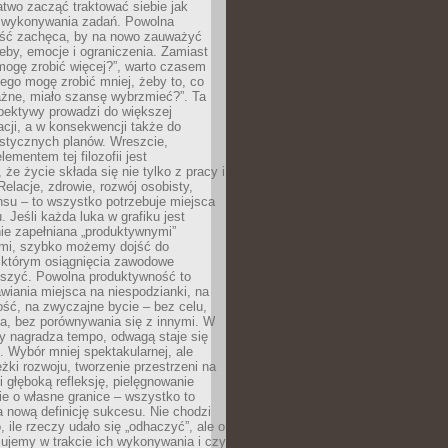
atwo zacząć traktować siebie jak
wykonywania zadań. Powolna
ść zachęca, by na nowo zauważyć
eby, emocje i ograniczenia. Zamiast
mogę zrobić więcej?”, warto czasem
ego mogę zrobić mniej, żeby to, co
żne, miało szansę wybrzmieć?”. Ta
pektywy prowadzi do większej
cji, a w konsekwencji także do
listycznych planów. Wreszcie,
ementem tej filozofii jest
że życie składa się nie tylko z pracy i
Relacje, zdrowie, rozwój osobisty,
su – to wszystko potrzebuje miejsca
. Jeśli każda luka w grafiku jest
ie zapełniana „produktywnymi”
mi, szybko możemy dojść do
którym osiągnięcia zawodowe
eszyć. Powolna produktywność to
wiania miejsca na niespodzianki, na
ść, na zwyczajne bycie – bez celu,
a, bez porównywania się z innymi. W
ry nagradza tempo, odwagą staje się
. Wybór mniej spektakularnej, ale
eżki rozwoju, tworzenie przestrzeni na
 głęboką refleksję, pielęgnowanie
anie o własne granice – wszystko to
a nową definicję sukcesu. Nie chodzi
o, ile rzeczy udało się „odhaczyć”, ale o
czujemy w trakcie ich wykonywania i czy