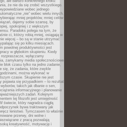
ego, ale bardzo konkretnego kroku:
ia, że nie da się zrobić wszystkiego.
 wypowiedziane wobec jednego
automatyczne „nie” wobec wielu innych.
bierając mniej projektów, mniej celów
wiązań, dajemy sobie szansę, by
epiej, spokojniej i z większym
ensu. Paradoks polega na tym, że
śnie ci, którzy robią mniej, osiągają w
nie więcej – bo są w stanie utrzymać
ypalając się po kilku miesiącach.
em powolnej produktywności jest
pracy w głębokim skupieniu. Kiedy
 rozpraszacze, wyłączamy
ia, zamykamy media społecznościowe
ie blok czasu tylko na jedno zadanie,
e się, że zadania, które zwykle
ę godzinami, można wykonać w
tszym czasie. Skupienie nie jest
y pojawia się przypadkiem – to rezultat
yborów, takich jak dbanie o sen,
eciążenia informacyjnego i planowanie
najważniejszych zadań. Kolejnym
ntem tej filozofii jest umiejętność
 W świecie, który nagradza ciągłą
odpoczynek bywa traktowany jak
wręcz lenistwo. Tymczasem to właśnie
nowane przerwy, dni wolne i
niezwiązane z pracą pozwalają
soką kreatywność, motywację i