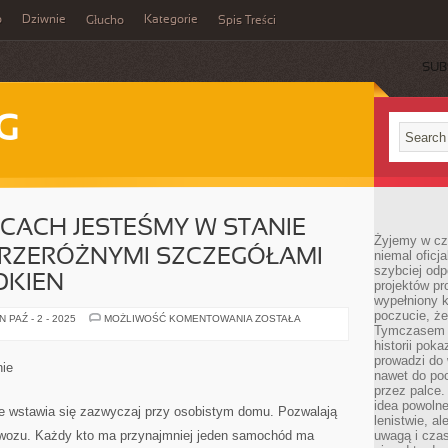
o
Dziwnie
Kategorie
Głucho
Spis Treści
SUB
G
CACH JESTEŚMY W STANIE
Żyjemy w cz
PRZERÓŻNYMI SZCZEGÓŁAMI
niemal oficj
szybciej odp
OKIEN
projektów pr
wypełniony 
poczucie, że
W
 PAŹ - 2 - 2025
MOŻLIWOŚĆ KOMENTOWANIA
ZOSTAŁA
WIELU
Tymczasem c
BIUROWCACH
historii pok
JESTEŚMY
prowadzi do 
W
nie
STANIE
nawet do poc
SPOTKAĆ
przez palce.
SIĘ
idea powolne
Z
e wstawia się zazwyczaj przy osobistym domu. Pozwalają
PRZERÓŻNYMI
lenistwie, a
SZCZEGÓŁAMI
wozu. Każdy kto ma przynajmniej jeden samochód ma
uwagą i cza
STROJNYMI