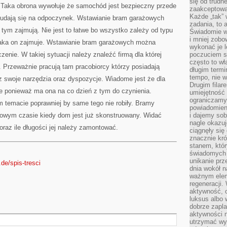
się od trudn
DLA
 Taka obrona wywołuje że samochód jest bezpieczny przede
OKIEN
zaakceptowan
Każde „tak”
udają się na odpoczynek. Wstawianie bram garażowych
zadania, to 
 tym zajmują. Nie jest to łatwe bo wszystko zależy od typu
Świadomie wy
i mniej zobo
jaka on zajmuje. Wstawianie bram garażowych można
wykonać je l
nie. W takiej sytuacji należy znaleźć firmą dla której
poczuciem s
często to wła
 Przeważnie pracują tam pracobiorcy którzy posiadają
długim termi
tempo, nie w
z swoje narzędzia oraz dyspozycje. Wiadome jest że dla
Drugim filar
ste ponieważ ma ona na co dzień z tym do czynienia.
umiejętność 
ograniczamy
m temacie poprawniej by same tego nie robiły. Bramy
powiadomien
owym czasie kiedy dom jest już skonstruowany. Widać
i dajemy sob
nagle okazuj
raz ile długości jej należy zamontować.
ciągnęły si
znacznie kró
stanem, któr
świadomych w
unikanie prz
de/spis-tresci
dnia wokół 
ważnym eleme
regeneracji.
aktywność, 
luksus albo 
dobrze zapla
aktywności 
utrzymać wy