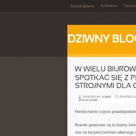
Archiwum
Ciemn
Strona główna
DZIWNY BLO
W WIELU BIUROW
SPOTKAĆ SIĘ Z 
STROJNYMI DLA 
POSTED BY ADMIN
POSTED ON
WYŁĄCZONA
Niesłychanie często prawdopodob
Bramki garażowe są to bramy któr
one na bezpieczeństwo własnego 