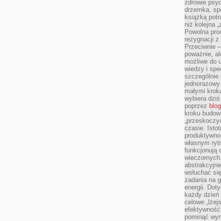
zdrowie psyc
drzemka, spo
książką potr
niż kolejna 
Powolna pro
rezygnacji z
Przeciwnie –
poważnie, al
możliwe do u
wiedzy i spe
szczególnie 
jednorazowy
małymi kroka
wybiera dziś
poprzez
blog
kroku budow
„przeskoczyć
czasie. Ist
produktywnoś
własnym ryt
funkcjonują 
wieczornych
abstrakcyjne
wsłuchać się
zadania na 
energii. Dot
każdy dzień
celowe „lżej
efektywność
pominąć wym