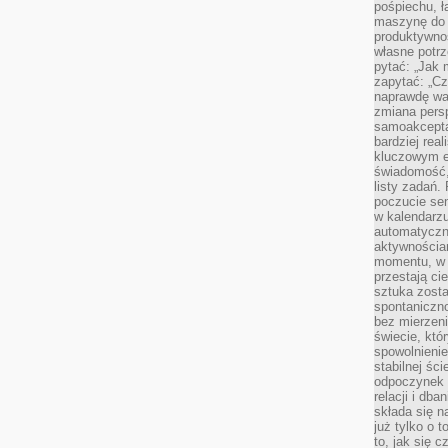
pośpiechu, ł
maszynę do 
produktywno
własne potrz
pytać: „Jak 
zapytać: „Cz
naprawdę wa
zmiana pers
samoakcepta
bardziej rea
kluczowym el
świadomość, 
listy zadań. 
poczucie sen
w kalendarzu
automatyczn
aktywnościa
momentu, w 
przestają ci
sztuka zosta
spontaniczno
bez mierzeni
świecie, któ
spowolnienie
stabilnej ści
odpoczynek i
relacji i db
składa się n
już tylko o t
to, jak się 