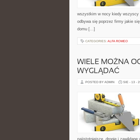
wszystkim w nocy kiedy wszyscy 
odbywa się poprzez firmy jakie się
domu […]
CATEGORIES:
ALFA ROMEO
WIELE MOŻNA OG
WYGLĄDAĆ
POSTED BY ADMIN
SIE - 13 - 
najistotniejsze, drogie i zawikłan