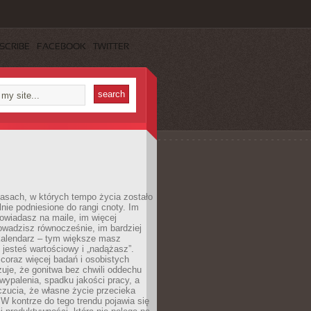
SCRIBE
FACEBOOK
TWITTER
asach, w których tempo życia zostało
alnie podniesione do rangi cnoty. Im
owiadasz na maile, im więcej
owadzisz równocześnie, im bardziej
kalendarz – tym większe masz
 jesteś wartościowy i „nadążasz”.
oraz więcej badań i osobistych
azuje, że gonitwa bez chwili oddechu
wypalenia, spadku jakości pracy, a
zucia, że własne życie przecieka
 W kontrze do tego trendu pojawia się