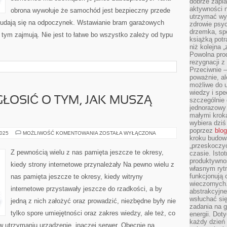
dobrze zapla
OKIEN
aktywności 
obrona wywołuje że samochód jest bezpieczny przede
utrzymać wy
udają się na odpoczynek. Wstawianie bram garażowych
zdrowie psyc
drzemka, spo
 tym zajmują. Nie jest to łatwe bo wszystko zależy od typu
książką potr
niż kolejna 
Powolna pro
rezygnacji z
Przeciwnie –
poważnie, al
możliwe do u
wiedzy i spe
ŁOSIĆ O TYM, JAK MUSZĄ
szczególnie 
jednorazowy
małymi kroka
wybiera dziś
poprzez
blog
WIELE
2025
MOŻLIWOŚĆ KOMENTOWANIA
ZOSTAŁA WYŁĄCZONA
kroku budow
MOŻNA
OGŁOSIĆ
„przeskoczyć
O
Z pewnością wielu z nas pamięta jeszcze te okresy,
czasie. Ist
TYM,
produktywnoś
JAK
kiedy strony internetowe przynależały Na pewno wielu z
MUSZĄ
własnym ryt
WYGLĄDAĆ
funkcjonują 
nas pamięta jeszcze te okresy, kiedy witryny
wieczornych
internetowe przystawały jeszcze do rzadkości, a by
abstrakcyjne
wsłuchać się
jedną z nich założyć oraz prowadzić, niezbędne były nie
zadania na 
tylko spore umiejętności oraz zakres wiedzy, ale też, co
energii. Dot
każdy dzień
e w utrzymaniu urządzenie, inaczej serwer. Obecnie na