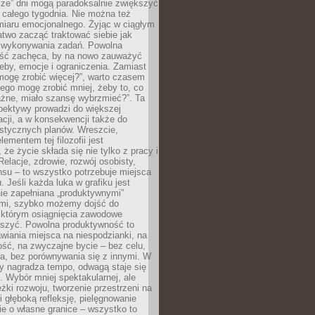
sze” dni mogą paradoksalnie zwiększyć
 całego tygodnia. Nie można też
iaru emocjonalnego. Żyjąc w ciągłym
atwo zacząć traktować siebie jak
wykonywania zadań. Powolna
ść zachęca, by na nowo zauważyć
eby, emocje i ograniczenia. Zamiast
mogę zrobić więcej?”, warto czasem
ego mogę zrobić mniej, żeby to, co
żne, miało szansę wybrzmieć?”. Ta
pektywy prowadzi do większej
cji, a w konsekwencji także do
listycznych planów. Wreszcie,
ementem tej filozofii jest
że życie składa się nie tylko z pracy i
Relacje, zdrowie, rozwój osobisty,
su – to wszystko potrzebuje miejsca
. Jeśli każda luka w grafiku jest
ie zapełniana „produktywnymi”
mi, szybko możemy dojść do
którym osiągnięcia zawodowe
eszyć. Powolna produktywność to
wiania miejsca na niespodzianki, na
ść, na zwyczajne bycie – bez celu,
a, bez porównywania się z innymi. W
ry nagradza tempo, odwagą staje się
. Wybór mniej spektakularnej, ale
eżki rozwoju, tworzenie przestrzeni na
 głęboką refleksję, pielęgnowanie
anie o własne granice – wszystko to