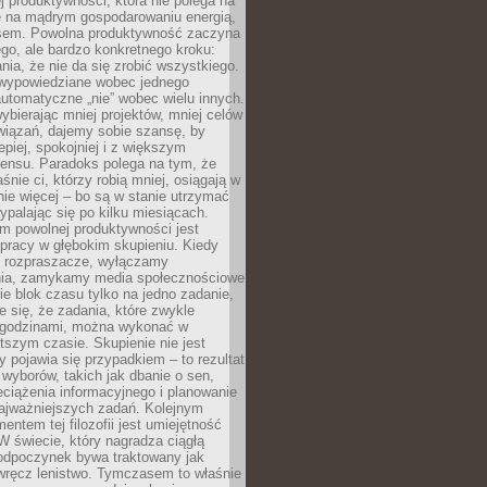
j produktywności, która nie polega na
le na mądrym gospodarowaniu energią,
sem. Powolna produktywność zaczyna
ego, ale bardzo konkretnego kroku:
ia, że nie da się zrobić wszystkiego.
 wypowiedziane wobec jednego
automatyczne „nie” wobec wielu innych.
bierając mniej projektów, mniej celów
wiązań, dajemy sobie szansę, by
epiej, spokojniej i z większym
ensu. Paradoks polega na tym, że
śnie ci, którzy robią mniej, osiągają w
nie więcej – bo są w stanie utrzymać
ypalając się po kilku miesiącach.
em powolnej produktywności jest
pracy w głębokim skupieniu. Kiedy
 rozpraszacze, wyłączamy
ia, zamykamy media społecznościowe
ie blok czasu tylko na jedno zadanie,
e się, że zadania, które zwykle
ę godzinami, można wykonać w
tszym czasie. Skupienie nie jest
y pojawia się przypadkiem – to rezultat
yborów, takich jak dbanie o sen,
eciążenia informacyjnego i planowanie
najważniejszych zadań. Kolejnym
ntem tej filozofii jest umiejętność
 W świecie, który nagradza ciągłą
odpoczynek bywa traktowany jak
wręcz lenistwo. Tymczasem to właśnie