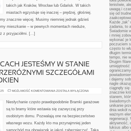
idea powolne
lenistwie, a
takich jak Kraków, Wrocław lub Gdańsk. W takich
uwagą i cza
miastach egzystuje się inaczej – prędzej, głośniej.
się od trudn
zaakceptowan
iamy znacznie więcej. Musimy niemniej jednak gdzieś
Każde „tak”
emy mieszkanie – w pewnych momentach nieduże,
zadania, to 
Świadomie wy
 z przyjaciółmi. […]
i mniej zobo
wykonać je l
poczuciem s
często to wła
długim termi
tempo, nie w
Drugim filar
CACH JESTEŚMY W STANIE
umiejętność 
ograniczamy
PRZERÓŻNYMI SZCZEGÓŁAMI
powiadomien
i dajemy sob
OKIEN
nagle okazuj
ciągnęły si
W
025
MOŻLIWOŚĆ KOMENTOWANIA
ZOSTAŁA WYŁĄCZONA
znacznie kró
WIELU
stanem, któr
BIUROWCACH
JESTEŚMY
świadomych w
Niesłychanie często prawdopodobnie Bramki garażowe
W
unikanie prz
STANIE
są to bramy które wstawia się zazwyczaj przy
dnia wokół 
SPOTKAĆ
SIĘ
ważnym eleme
osobistym domu. Pozwalają one na bezpieczeństwo
Z
regeneracji.
PRZERÓŻNYMI
własnego wozu. Każdy kto ma przynajmniej jeden
aktywność, 
SZCZEGÓŁAMI
STROJNYMI
luksus albo 
DLA
samochód ma obowiązek je jakoś zabezpieczyć. Taka