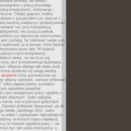
nowane przerwy, dni wolne i
niezwiązane z pracą pozwalają
soką kreatywność, motywację i
hiczne. Chwila spaceru, krótka
tkanie z przyjaciółmi czy wieczór z
afią bardziej zwiększyć produktywność
„zarwana” noc przy komputerze.
duktywność nie oznacza jednak
 ambicji czy dążenia do mistrzostwa.
 jest zachętą, by traktować swoje cele
e realizować je w tempie, które będzie
trzymania przez lata. W świecie
cjalistycznych kompetencji
dobrze widać, że nie liczy się
 zryw, lecz konsekwencja budowana
mi. Właśnie dlatego tak wiele osób
 formę dzielenia się swoją wiedzą
 ekspercki
który pozwala krok po
ać własny autorytet, zamiast próbować
” kilka etapów kariery w krótkim
otnym aspektem powolnej
ci jest umiejętność pracy zgodnie z
mem dobowym. Jedni najlepiej
o świcie, inni w późnych godzinach
. Zamiast próbować dopasować się do
go ideału „idealnego dnia”, warto
 w siebie i zaplanować najtrudniejsze
godziny, w których mamy najwięcej
yczy to również tygodnia pracy – nie
 musi być tak samo intensywny, a