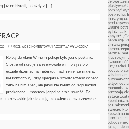
celowe „lżej
efektywność
 już do historii, a każdy z […]
pominąć wym
pośpiechu, ł
maszynę do 
produktywno
własne potrz
pytać: „Jak 
ERAC?
zapytać: „Cz
naprawdę wa
zmiana pers
ŁÓŻKO
2025
MOŻLIWOŚĆ KOMENTOWANIA
ZOSTAŁA WYŁĄCZONA
samoakcepta
CZY
MATERAC?
bardziej rea
Rolety do okien W moim pokoju było jedno posłanie.
kluczowym el
świadomość, 
Siostra od razu je zarezerwowała a mi przyszło w
listy zadań. 
poczucie sen
udziale drzemać na materacu, nadmienię, że materac
w kalendarzu
był komfortowy. Niby specjalnie przystosowany do tego
automatyczn
aktywnościa
żeby na nim spać, ale jakoś nie byłam do tego nazbyt
momentu, w 
przekonana – materacy janpol to stale nowość. Po
przestają ci
sztuka zosta
am za niezwykle jak się czuję, albowiem od razu zerwałam
spontaniczno
bez mierzeni
świecie, któ
spowolnienie
stabilnej ści
odpoczynek i
relacji i db