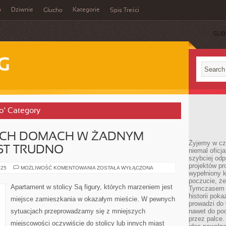
o
Dziwnie
Kategorie
Głucho
Spis Treści
SUB
G
o’ Category
CH DOMACH W ŻADNYM
Żyjemy w cz
ST TRUDNO
niemal oficj
szybciej odp
projektów pr
W
025
MOŻLIWOŚĆ KOMENTOWANIA
ZOSTAŁA WYŁĄCZONA
wypełniony 
NOWOCZESNYCH
DOMACH
poczucie, że
W
Apartament w stolicy Są figury, których marzeniem jest
Tymczasem c
ŻADNYM
WYPADKU
historii pok
miejsce zamieszkania w okazałym mieście. W pewnych
NIE
prowadzi do 
JEST
sytuacjach przeprowadzamy się z mniejszych
nawet do poc
TRUDNO
przez palce.
miejscowości oczywiście do stolicy lub innych miast