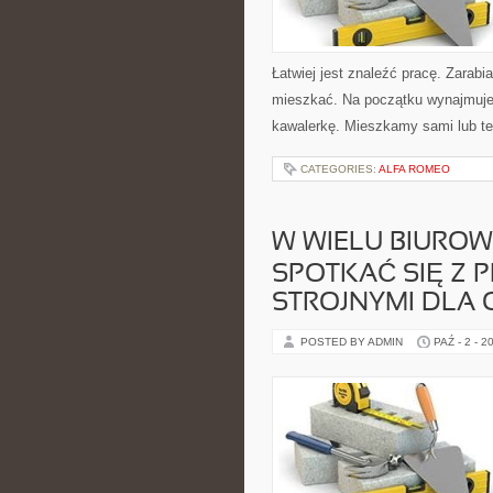
Łatwiej jest znaleźć pracę. Zarab
mieszkać. Na początku wynajmuj
kawalerkę. Mieszkamy sami lub też
CATEGORIES:
ALFA ROMEO
W WIELU BIUROW
SPOTKAĆ SIĘ Z 
STROJNYMI DLA 
POSTED BY ADMIN
PAŹ - 2 - 2