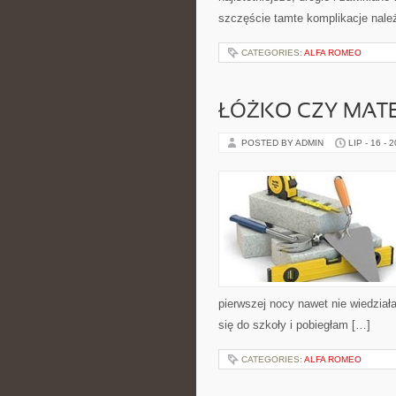
szczęście tamte komplikacje należą
CATEGORIES:
ALFA ROMEO
ŁÓŻKO CZY MAT
POSTED BY ADMIN
LIP - 16 - 
pierwszej nocy nawet nie wiedział
się do szkoły i pobiegłam […]
CATEGORIES:
ALFA ROMEO