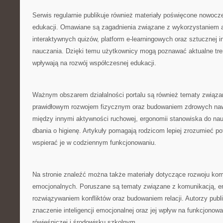
Serwis regularnie publikuje również materiały poświęcone nowoc
edukacji. Omawiane są zagadnienia związane z wykorzystaniem a
interaktywnych quizów, platform e-learningowych oraz sztucznej in
nauczania. Dzięki temu użytkownicy mogą poznawać aktualne tren
wpływają na rozwój współczesnej edukacji.
Ważnym obszarem działalności portalu są również tematy związa
prawidłowym rozwojem fizycznym oraz budowaniem zdrowych naw
między innymi aktywności ruchowej, ergonomii stanowiska do na
dbania o higienę. Artykuły pomagają rodzicom lepiej zrozumieć po
wspierać je w codziennym funkcjonowaniu.
Na stronie znaleźć można także materiały dotyczące rozwoju kom
emocjonalnych. Poruszane są tematy związane z komunikacją, em
rozwiązywaniem konfliktów oraz budowaniem relacji. Autorzy publ
znaczenie inteligencji emocjonalnej oraz jej wpływ na funkcjonow
rówieśniczej i środowisku szkolnym.