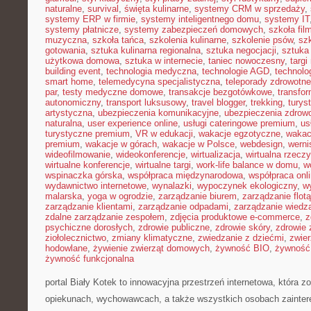
naturalne
,
survival
,
święta kulinarne
,
systemy CRM w sprzedaży
,
systemy ERP w firmie
,
systemy inteligentnego domu
,
systemy IT
systemy płatnicze
,
systemy zabezpieczeń domowych
,
szkoła fil
muzyczna
,
szkoła tańca
,
szkolenia kulinarne
,
szkolenie psów
,
szk
gotowania
,
sztuka kulinarna regionalna
,
sztuka negocjacji
,
sztuka
użytkowa domowa
,
sztuka w internecie
,
taniec nowoczesny
,
targi
building event
,
technologia medyczna
,
technologie AGD
,
technolo
smart home
,
telemedycyna specjalistyczna
,
teleporady zdrowotne
par
,
testy medyczne domowe
,
transakcje bezgotówkowe
,
transfo
autonomiczny
,
transport luksusowy
,
travel blogger
,
trekking
,
turys
artystyczna
,
ubezpieczenia komunikacyjne
,
ubezpieczenia zdrow
naturalna
,
user experience online
,
usługi cateringowe premium
,
us
turystyczne premium
,
VR w edukacji
,
wakacje egzotyczne
,
wakac
premium
,
wakacje w górach
,
wakacje w Polsce
,
webdesign
,
werni
wideofilmowanie
,
wideokonferencje
,
wirtualizacja
,
wirtualna rzecz
wirtualne konferencje
,
wirtualne targi
,
work-life balance w domu
,
w
wspinaczka górska
,
współpraca międzynarodowa
,
współpraca onl
wydawnictwo internetowe
,
wynalazki
,
wypoczynek ekologiczny
,
w
malarska
,
yoga w ogrodzie
,
zarządzanie biurem
,
zarządzanie flotą
zarządzanie klientami
,
zarządzanie odpadami
,
zarządzanie wiedz
zdalne zarządzanie zespołem
,
zdjęcia produktowe e-commerce
,
z
psychiczne dorosłych
,
zdrowie publiczne
,
zdrowie skóry
,
zdrowie 
ziołolecznictwo
,
zmiany klimatyczne
,
zwiedzanie z dziećmi
,
zwie
hodowlane
,
żywienie zwierząt domowych
,
żywność BIO
,
żywność 
żywność funkcjonalna
portal Biały Kotek to innowacyjna przestrzeń internetowa, która z
opiekunach, wychowawcach, a także wszystkich osobach zainte