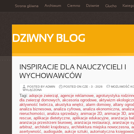
Archiwum
Ciemno
Dziwnie
Katego
Strona główna
Głucho
DZIWNY BLOG
INSPIRACJE DLA NAUCZYCIELI I
WYCHOWAWCÓW
POSTED BY ADMIN
POSTED ON CZE - 3 - 2026
MOŻLIWOŚĆ K
WYŁĄCZONA
Tagi:
adopcje zwierząt
,
agencje reklamowe
,
agroturystyka rodzinn
dla zwierząt domowych
,
akcesoria ogrodowe
,
aktywizm ekologicz
aktywność twórcza
,
akustyka wnętrz
,
alarm domowy
,
altany ogro
analiza biznesowa
,
analiza cyfrowa
,
analiza ekonomiczna
,
analiz
nieruchomości
,
analiza sprzedaży
,
animacje 2D
,
animacje 3D
,
an
rescue
,
aplikacje dietetyczne
,
aplikacje edukacyjne
,
aranżacja ba
aranżacja przestrzeni biurowej
,
aranżacja restauracji
,
aranżacje sy
arbitraż
,
architekt krajobrazu
,
architektura miejska nowoczesna
,
a
asertywność
,
audioguide
,
aukcje sztuki
,
automatyczna księgowo