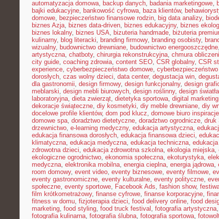
automatyzacja domowa
,
backup danych
,
badania marketingowe
,
bajki edukacyjne
,
bankowość cyfrowa
,
baza klientów
,
behawiorys
domowe
,
bezpieczeństwo finansowe rodzin
,
big data analizy
,
biod
biznes Azja
,
biznes data-driven
,
biznes edukacyjny
,
biznes ekolo
biznes lokalny
,
biznes USA
,
bizuteria handmade
,
biżuteria premi
kulinarny
,
blog literacki
,
branding firmowy
,
branding osobisty
,
brand
wizualny
,
budownictwo drewniane
,
budownictwo energooszczędne
artystyczna
,
chatboty
,
chirurgia rekonstrukcyjna
,
chmura obliczen
city guide
,
coaching zdrowia
,
content SEO
,
CSR globalny
,
CSR st
experience
,
cyberbezpieczeństwo domowe
,
cyberbezpieczeństwo
dorosłych
,
czas wolny dzieci
,
data center
,
degustacja win
,
degust
dla gastronomii
,
design firmowy
,
design funkcjonalny
,
design grafi
meblarski
,
design mebli biurowych
,
design roślinny
,
design światła
laboratoryjna
,
dieta zwierząt
,
dietetyka sportowa
,
digital marketing
dekoracje świąteczne
,
diy kosmetyki
,
diy meble drewniane
,
diy w
docelowe profile klientów
,
dom pod klucz
,
domowe biuro inspiracje
domowe spa
,
doradztwo dietetyczne
,
doradztwo ogrodnicze
,
druk
drzewnictwo
,
e-learning medyczny
,
edukacja artystyczna
,
edukacj
edukacja finansowa dorosłych
,
edukacja finansowa dzieci
,
edukac
klimatyczna
,
edukacja medyczna
,
edukacja techniczna
,
edukacj
zdrowotna dzieci
,
edukacja zdrowotna szkolna
,
ekologia miejska
,
ekologiczne ogrodnictwo
,
ekonomia społeczna
,
ekoturystyka
,
ele
medyczna
,
elektronika mobilna
,
energia cieplna
,
energia jądrowa
,
room domowy
,
event video
,
eventy biznesowe
,
eventy filmowe
,
ev
eventy gastronomiczne
,
eventy kulturalne
,
eventy polityczne
,
eve
społeczne
,
eventy sportowe
,
Facebook Ads
,
fashion show
,
festiw
film krótkometrażowy
,
finanse cyfrowe
,
finanse korporacyjne
,
fina
fitness w domu
,
fizjoterapia dzieci
,
food delivery online
,
food desi
marketing
,
food styling
,
food truck festival
,
fotografia artystyczna
fotografia kulinarna
,
fotografia ślubna
,
fotografia sportowa
,
fotowol