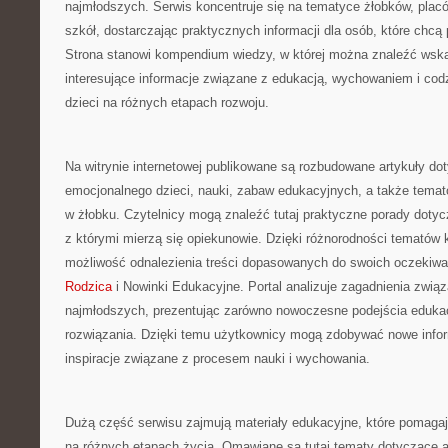
najmłodszych. Serwis koncentruje się na tematyce żłobków, plac
szkół, dostarczając praktycznych informacji dla osób, które chc
Strona stanowi kompendium wiedzy, w której można znaleźć wska
interesujące informacje związane z edukacją, wychowaniem i co
dzieci na różnych etapach rozwoju.
Na witrynie internetowej publikowane są rozbudowane artykuły do
emocjonalnego dzieci, nauki, zabaw edukacyjnych, a także tema
w żłobku. Czytelnicy mogą znaleźć tutaj praktyczne porady dot
z którymi mierzą się opiekunowie. Dzięki różnorodności tematów
możliwość odnalezienia treści dopasowanych do swoich oczekiw
Rodzica
i Nowinki Edukacyjne. Portal analizuje zagadnienia zwią
najmłodszych, prezentując zarówno nowoczesne podejścia edukac
rozwiązania. Dzięki temu użytkownicy mogą zdobywać nowe info
inspiracje związane z procesem nauki i wychowania.
Dużą część serwisu zajmują materiały edukacyjne, które pomagaj
na różnych etapach życia. Omawiane są tutaj tematy dotyczące 