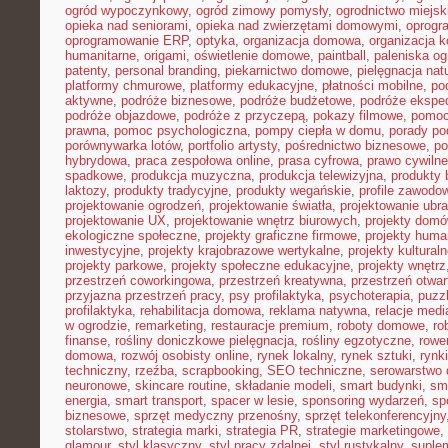
ogród wypoczynkowy
,
ogród zimowy pomysły
,
ogrodnictwo miejsk
opieka nad seniorami
,
opieka nad zwierzętami domowymi
,
oprogr
oprogramowanie ERP
,
optyka
,
organizacja domowa
,
organizacja k
humanitarne
,
origami
,
oświetlenie domowe
,
paintball
,
paleniska o
patenty
,
personal branding
,
piekarnictwo domowe
,
pielęgnacja nat
platformy chmurowe
,
platformy edukacyjne
,
płatności mobilne
,
po
aktywne
,
podróże biznesowe
,
podróże budżetowe
,
podróże ekspe
podróże objazdowe
,
podróże z przyczepą
,
pokazy filmowe
,
pomoc
prawna
,
pomoc psychologiczna
,
pompy ciepła w domu
,
porady p
porównywarka lotów
,
portfolio artysty
,
pośrednictwo biznesowe
,
po
hybrydowa
,
praca zespołowa online
,
prasa cyfrowa
,
prawo cywiln
spadkowe
,
produkcja muzyczna
,
produkcja telewizyjna
,
produkty 
laktozy
,
produkty tradycyjne
,
produkty wegańskie
,
profile zawodo
projektowanie ogrodzeń
,
projektowanie światła
,
projektowanie ubr
projektowanie UX
,
projektowanie wnętrz biurowych
,
projekty dom
ekologiczne społeczne
,
projekty graficzne firmowe
,
projekty huma
inwestycyjne
,
projekty krajobrazowe wertykalne
,
projekty kultural
projekty parkowe
,
projekty społeczne edukacyjne
,
projekty wnętrz
przestrzeń coworkingowa
,
przestrzeń kreatywna
,
przestrzeń otwar
przyjazna przestrzeń pracy
,
psy profilaktyka
,
psychoterapia
,
puzz
profilaktyka
,
rehabilitacja domowa
,
reklama natywna
,
relacje medi
w ogrodzie
,
remarketing
,
restauracje premium
,
roboty domowe
,
ro
finanse
,
rośliny doniczkowe pielęgnacja
,
rośliny egzotyczne
,
rowe
domowa
,
rozwój osobisty online
,
rynek lokalny
,
rynek sztuki
,
rynk
techniczny
,
rzeźba
,
scrapbooking
,
SEO techniczne
,
serowarstwo
neuronowe
,
skincare routine
,
składanie modeli
,
smart budynki
,
sma
energia
,
smart transport
,
spacer w lesie
,
sponsoring wydarzeń
,
sp
biznesowe
,
sprzęt medyczny przenośny
,
sprzęt telekonferencyjny
stolarstwo
,
strategia marki
,
strategia PR
,
strategie marketingowe
,
glamour
,
styl klasyczny
,
styl pracy zdalnej
,
styl rustykalny
,
suplem