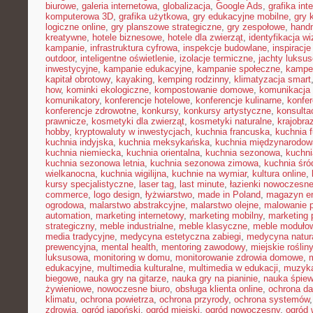
biurowe
,
galeria internetowa
,
globalizacja
,
Google Ads
,
grafika int
komputerowa 3D
,
grafika użytkowa
,
gry edukacyjne mobilne
,
gry 
logiczne online
,
gry planszowe strategiczne
,
gry zespołowe
,
hand
kreatywne
,
hotele biznesowe
,
hotele dla zwierząt
,
identyfikacja w
kampanie
,
infrastruktura cyfrowa
,
inspekcje budowlane
,
inspiracje
outdoor
,
inteligentne oświetlenie
,
izolacje termiczne
,
jachty luksu
inwestycyjne
,
kampanie edukacyjne
,
kampanie społeczne
,
kampe
kapitał obrotowy
,
kayaking
,
kemping rodzinny
,
klimatyzacja smart
how
,
kominki ekologiczne
,
kompostowanie domowe
,
komunikacja 
komunikatory
,
konferencje hotelowe
,
konferencje kulinarne
,
konfe
konferencje zdrowotne
,
konkursy
,
konkursy artystyczne
,
konsulta
prawnicze
,
kosmetyki dla zwierząt
,
kosmetyki naturalne
,
krajobra
hobby
,
kryptowaluty w inwestycjach
,
kuchnia francuska
,
kuchnia f
kuchnia indyjska
,
kuchnia meksykańska
,
kuchnia międzynarodow
kuchnia niemiecka
,
kuchnia orientalna
,
kuchnia sezonowa
,
kuchni
kuchnia sezonowa letnia
,
kuchnia sezonowa zimowa
,
kuchnia śr
wielkanocna
,
kuchnia wigilijna
,
kuchnie na wymiar
,
kultura online
,
kursy specjalistyczne
,
laser tag
,
last minute
,
łazienki nowoczesn
commerce
,
logo design
,
łyżwiarstwo
,
made in Poland
,
magazyn en
ogrodowa
,
malarstwo abstrakcyjne
,
malarstwo olejne
,
malowanie 
automation
,
marketing internetowy
,
marketing mobilny
,
marketing 
strategiczny
,
meble industrialne
,
meble klasyczne
,
meble moduło
media tradycyjne
,
medycyna estetyczna zabiegi
,
medycyna natur
prewencyjna
,
mental health
,
mentoring zawodowy
,
miejskie rośliny
luksusowa
,
monitoring w domu
,
monitorowanie zdrowia domowe
,
edukacyjne
,
multimedia kulturalne
,
multimedia w edukacji
,
muzyka
biegowe
,
nauka gry na gitarze
,
nauka gry na pianinie
,
nauka śpie
żywieniowe
,
nowoczesne biuro
,
obsługa klienta online
,
ochrona d
klimatu
,
ochrona powietrza
,
ochrona przyrody
,
ochrona systemów
zdrowia
,
ogród japoński
,
ogród miejski
,
ogród nowoczesny
,
ogród 