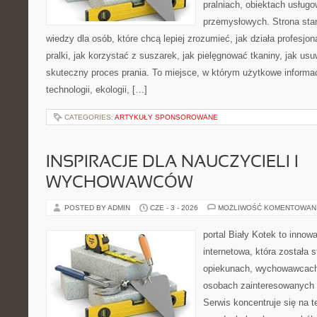
pralniach, obiektach usług
przemysłowych. Strona sta
wiedzy dla osób, które chcą lepiej zrozumieć, jak działa profesjon
pralki, jak korzystać z suszarek, jak pielęgnować tkaniny, jak us
skuteczny proces prania. To miejsce, w którym użytkowe informac
technologii, ekologii, […]
CATEGORIES:
ARTYKUŁY SPONSOROWANE
INSPIRACJE DLA NAUCZYCIELI I
WYCHOWAWCÓW
POSTED BY ADMIN
CZE - 3 - 2026
MOŻLIWOŚĆ KOMENTOWAN
portal Biały Kotek to innow
internetowa, która została 
opiekunach, wychowawcach
osobach zainteresowanych
Serwis koncentruje się na 