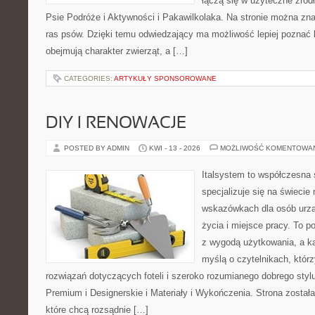
łączą się w użyteczne źródł
Psie Podróże i Aktywności i Pakawilkolaka. Na stronie można zna
ras psów. Dzięki temu odwiedzający ma możliwość lepiej poznać 
obejmują charakter zwierząt, a […]
CATEGORIES:
ARTYKUŁY SPONSOROWANE
DIY I RENOWACJE
POSTED BY ADMIN
KWI - 13 - 2026
MOŻLIWOŚĆ KOMENTOWA
Italsystem to współczesna s
specjalizuje się na świecie
wskazówkach dla osób urzą
życia i miejsce pracy. To po
z wygodą użytkowania, a ka
myślą o czytelnikach, któr
rozwiązań dotyczących foteli i szeroko rozumianego dobrego styl
Premium i Designerskie i Materiały i Wykończenia. Strona został
które chcą rozsądnie […]