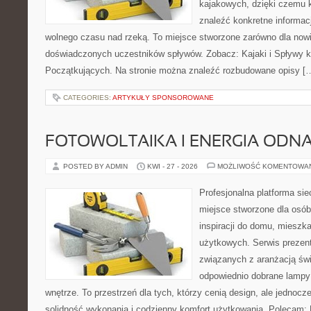
kajakowych, dzięki czemu
znaleźć konkretne informac
wolnego czasu nad rzeką. To miejsce stworzone zarówno dla nowic
doświadczonych uczestników spływów. Zobacz: Kajaki i Spływy k
Początkujących. Na stronie można znaleźć rozbudowane opisy [
CATEGORIES:
ARTYKUŁY SPONSOROWANE
FOTOWOLTAIKA I ENERGIA ODN
POSTED BY ADMIN
KWI - 27 - 2026
MOŻLIWOŚĆ KOMENTOWA
Profesjonalna platforma si
miejsce stworzone dla osób
inspiracji do domu, mieszka
użytkowych. Serwis prezent
związanych z aranżacją świ
odpowiednio dobrane lampy 
wnętrze. To przestrzeń dla tych, którzy cenią design, ale jednoc
solidność wykonania i codzienny komfort użytkowania. Polecam: 