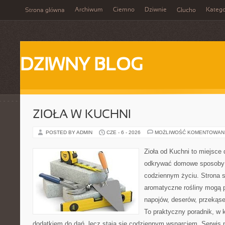
Archiwum
Ciemno
Dziwnie
Katego
Strona główna
Głucho
DZIWNY BLOG
ZIOŁA W KUCHNI
POSTED BY ADMIN
CZE - 6 - 2026
MOŻLIWOŚĆ KOMENTOWAN
Zioła od Kuchni to miejsce 
odkrywać domowe sposoby 
codziennym życiu. Strona s
aromatyczne rośliny mogą p
napojów, deserów, przekąs
To praktyczny poradnik, w k
dodatkiem do dań, lecz stają się codziennym wsparciem. Serwis