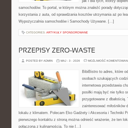
jak i dla tych, którzy dopier
samochodów. To portal, w którym można znaleźć porady dotyczą
korzystania z auta, od sprawdzania kosztów utrzymania aż po lea
Wypożyczalnia samochodów i Samochody Używane. […]
CATEGORIES:
ARTYKUŁY SPONSOROWANE
PRZEPISY ZERO-WASTE
POSTED BY ADMIN
MAJ - 3 - 2026
MOŻLIWOŚĆ KOMENTOWAN
BibiBistro to adres, które 
osobach szukających codzi
internetowa przedstawia ch
posiłki mają być nie tylko 
przygotowane z dbałością. 
zainteresować miłośników d
lokalu z klimatem. Polecam Eko Gadżety i Akcesoria i Techniki 
pierwszego kontaktu z stroną można odnieść wrażenie, że ten loka
połączoną z kulinarnością. To nie […]