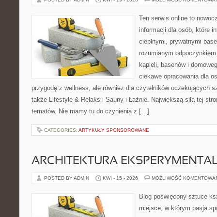
Ten serwis online to nowo
informacji dla osób, które i
cieplnymi, prywatnymi base
rozumianym odpoczynkiem. 
kąpieli, basenów i domowe
ciekawe opracowania dla o
przygodę z wellness, ale również dla czytelników oczekujących 
także Lifestyle & Relaks i Sauny i Łaźnie. Największą siłą tej str
tematów. Nie mamy tu do czynienia z […]
CATEGORIES:
ARTYKUŁY SPONSOROWANE
ARCHITEKTURA EKSPERYMENTA
POSTED BY ADMIN
KWI - 15 - 2026
MOŻLIWOŚĆ KOMENTOWA
Blog poświęcony sztuce ksz
miejsce, w którym pasja sp