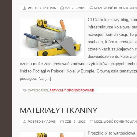
POSTED BY ADMIN
CZE - 5 - 2026
MOŻLIWOŚĆ KOMENTOWAN
CTCU to kolejowy blog, któr
infrastrukturze kolejowej o
rozwojem komunikacji. To p
osobach, które interesują si
czytelnikach szukających c
doświadczenie do kolei z p
czemu może zainteresować zarówno czytelników lubiących techn
linki to Pociągi w Polsce i Kolej w Europie. Główną osią tematycz
pociągów. Na […]
CATEGORIES:
ARTYKUŁY SPONSOROWANE
MATERIAŁY I TKANINY
POSTED BY ADMIN
CZE - 5 - 2026
MOŻLIWOŚĆ KOMENTOWAN
Proszkic.pl to wartościowa 