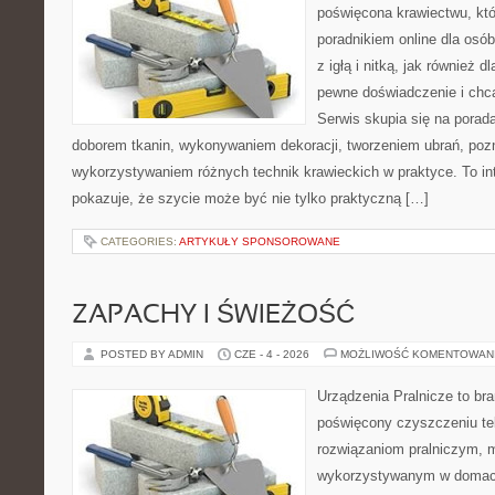
poświęcona krawiectwu, któ
poradnikiem online dla osó
z igłą i nitką, jak również d
pewne doświadczenie i ch
Serwis skupia się na pora
doborem tkanin, wykonywaniem dekoracji, tworzeniem ubrań, poz
wykorzystywaniem różnych technik krawieckich w praktyce. To int
pokazuje, że szycie może być nie tylko praktyczną […]
CATEGORIES:
ARTYKUŁY SPONSOROWANE
ZAPACHY I ŚWIEŻOŚĆ
POSTED BY ADMIN
CZE - 4 - 2026
MOŻLIWOŚĆ KOMENTOWAN
Urządzenia Pralnicze to br
poświęcony czyszczeniu t
rozwiązaniom pralniczym,
wykorzystywanym w domach,