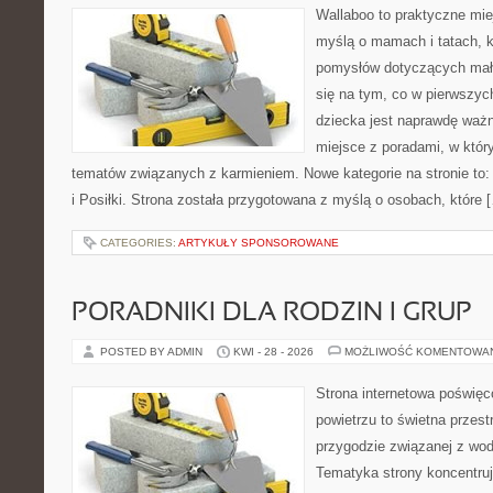
Wallaboo to praktyczne mie
myślą o mamach i tatach, k
pomysłów dotyczących mały
się na tym, co w pierwszych
dziecka jest naprawdę ważn
miejsce z poradami, w któ
tematów związanych z karmieniem. Nowe kategorie na stronie to: 
i Posiłki. Strona została przygotowana z myślą o osobach, które 
CATEGORIES:
ARTYKUŁY SPONSOROWANE
PORADNIKI DLA RODZIN I GRUP
POSTED BY ADMIN
KWI - 28 - 2026
MOŻLIWOŚĆ KOMENTOWA
Strona internetowa poświęc
powietrzu to świetna przest
przygodzie związanej z wod
Tematyka strony koncentru