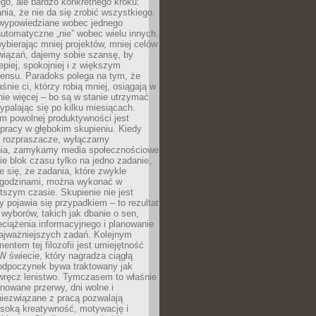
ego, ale bardzo konkretnego kroku:
ia, że nie da się zrobić wszystkiego.
 wypowiedziane wobec jednego
automatyczne „nie” wobec wielu innych.
bierając mniej projektów, mniej celów
wiązań, dajemy sobie szansę, by
epiej, spokojniej i z większym
ensu. Paradoks polega na tym, że
śnie ci, którzy robią mniej, osiągają w
nie więcej – bo są w stanie utrzymać
ypalając się po kilku miesiącach.
em powolnej produktywności jest
pracy w głębokim skupieniu. Kiedy
 rozpraszacze, wyłączamy
ia, zamykamy media społecznościowe
ie blok czasu tylko na jedno zadanie,
e się, że zadania, które zwykle
ę godzinami, można wykonać w
tszym czasie. Skupienie nie jest
y pojawia się przypadkiem – to rezultat
yborów, takich jak dbanie o sen,
eciążenia informacyjnego i planowanie
najważniejszych zadań. Kolejnym
ntem tej filozofii jest umiejętność
 W świecie, który nagradza ciągłą
odpoczynek bywa traktowany jak
wręcz lenistwo. Tymczasem to właśnie
nowane przerwy, dni wolne i
niezwiązane z pracą pozwalają
soką kreatywność, motywację i