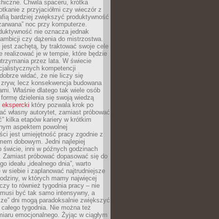
hiczne. Chwila spaceru, krótka
tkanie z przyjaciółmi czy wieczór z
afią bardziej zwiększyć produktywność
„zarwana” noc przy komputerze.
duktywność nie oznacza jednak
 ambicji czy dążenia do mistrzostwa.
 jest zachętą, by traktować swoje cele
e realizować je w tempie, które będzie
trzymania przez lata. W świecie
cjalistycznych kompetencji
dobrze widać, że nie liczy się
 zryw, lecz konsekwencja budowana
mi. Właśnie dlatego tak wiele osób
 formę dzielenia się swoją wiedzą
 ekspercki
który pozwala krok po
ać własny autorytet, zamiast próbować
” kilka etapów kariery w krótkim
otnym aspektem powolnej
ci jest umiejętność pracy zgodnie z
mem dobowym. Jedni najlepiej
o świcie, inni w późnych godzinach
. Zamiast próbować dopasować się do
go ideału „idealnego dnia”, warto
 w siebie i zaplanować najtrudniejsze
godziny, w których mamy najwięcej
yczy to również tygodnia pracy – nie
 musi być tak samo intensywny, a
sze” dni mogą paradoksalnie zwiększyć
 całego tygodnia. Nie można też
iaru emocjonalnego. Żyjąc w ciągłym