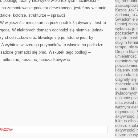
ć podłogę. Mamy niezwykle wiele różnych możliwości –
się od trudn
zaakceptowan
 na zamontowanie parkietu drewnianego, jesteśmy w stanie
Każde „tak”
zadania, to 
tałcie, kolorze, strukturze – sprawdź
Świadomie wy
W większości mieszkań na podłogach leżą dywany. Jest to
i mniej zobo
wykonać je l
wygoda. W niektórych domach odchodzi się niemniej jednak
poczuciem s
 chodniczków oraz likwiduje się je. Istotne jest, by
często to wła
długim termi
A wybitnie w szeregu przypadków to właśnie na podłodze
tempo, nie w
Drugim filar
posadzce gromadzi się brud. Wskutek tego podłogi –
umiejętność 
ć, odkurzać, sprzątać, uporządkowywać.
ograniczamy
powiadomien
i dajemy sob
nagle okazuj
ciągnęły si
znacznie kró
stanem, któr
świadomych w
unikanie prz
dnia wokół 
ważnym eleme
regeneracji.
aktywność, 
luksus albo 
dobrze zapla
URAZOWA
aktywności 
utrzymać wy