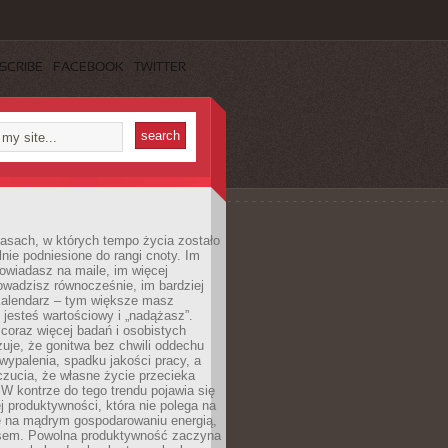
SCRIBE
FACEBOOK
TWITTER
asach, w których tempo życia zostało
alnie podniesione do rangi cnoty. Im
owiadasz na maile, im więcej
owadzisz równocześnie, im bardziej
kalendarz – tym większe masz
 jesteś wartościowy i „nadążasz”.
oraz więcej badań i osobistych
azuje, że gonitwa bez chwili oddechu
wypalenia, spadku jakości pracy, a
zucia, że własne życie przecieka
 W kontrze do tego trendu pojawia się
j produktywności, która nie polega na
le na mądrym gospodarowaniu energią,
sem. Powolna produktywność zaczyna