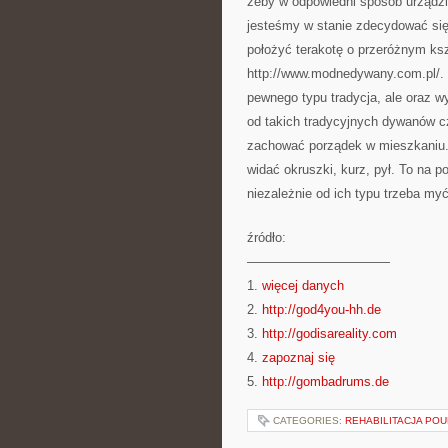
żeby w odpowiedni sposób urządzi
jesteśmy w stanie zdecydować się
położyć terakotę o przeróżnym ksz
http://www.modnedywany.com.pl/. 
pewnego typu tradycja, ale oraz 
od takich tradycyjnych dywanów czy
zachować porządek w mieszkaniu. 
widać okruszki, kurz, pył. To na 
niezależnie od ich typu trzeba my
źródło:
———————————
1.
więcej danych
2.
http://god4you-hh.de
3.
http://godisareality.com
4.
zapoznaj się
5.
http://gombadrums.de
CATEGORIES:
REHABILITACJA PO