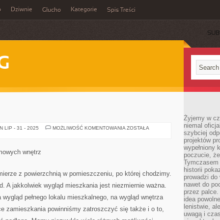
o
Dziwnie
Kategorie
Głucho
Spis Treści
SUB
G
Żyjemy w cz
niemal oficj
DYWANY
LIP - 31 - 2025
MOŻLIWOŚĆ KOMENTOWANIA
ZOSTAŁA
szybciej odp
projektów pr
wypełniony 
omowych wnętrz
poczucie, że
Tymczasem c
historii pok
mierze z powierzchnią w pomieszczeniu, po której chodzimy.
prowadzi do 
nawet do poc
d. A jakkolwiek wygląd mieszkania jest niezmiernie ważna.
przez palce.
na wygląd pełnego lokalu mieszkalnego, na wygląd wnętrza
idea powolne
lenistwie, a
e zamieszkania powinniśmy zatroszczyć się także i o to,
uwagą i cza