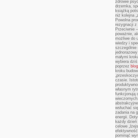
zdrowie psyc
drzemka, spo
książką potr
niż kolejna 
Powolna pro
rezygnacji z
Przeciwnie –
poważnie, al
możliwe do u
wiedzy i spe
szczególnie 
jednorazowy
małymi kroka
wybiera dziś
poprzez
blog
kroku budow
„przeskoczyć
czasie. Ist
produktywnoś
własnym ryt
funkcjonują 
wieczornych
abstrakcyjne
wsłuchać się
zadania na 
energii. Dot
każdy dzień
celowe „lżej
efektywność
pominąć wym