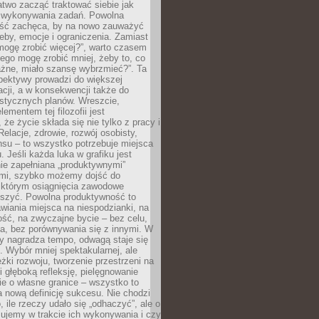
atwo zacząć traktować siebie jak
wykonywania zadań. Powolna
ść zachęca, by na nowo zauważyć
eby, emocje i ograniczenia. Zamiast
mogę zrobić więcej?”, warto czasem
ego mogę zrobić mniej, żeby to, co
żne, miało szansę wybrzmieć?”. Ta
pektywy prowadzi do większej
cji, a w konsekwencji także do
listycznych planów. Wreszcie,
ementem tej filozofii jest
że życie składa się nie tylko z pracy i
Relacje, zdrowie, rozwój osobisty,
su – to wszystko potrzebuje miejsca
. Jeśli każda luka w grafiku jest
ie zapełniana „produktywnymi”
mi, szybko możemy dojść do
którym osiągnięcia zawodowe
eszyć. Powolna produktywność to
wiania miejsca na niespodzianki, na
ść, na zwyczajne bycie – bez celu,
a, bez porównywania się z innymi. W
ry nagradza tempo, odwagą staje się
. Wybór mniej spektakularnej, ale
eżki rozwoju, tworzenie przestrzeni na
 głęboką refleksję, pielęgnowanie
anie o własne granice – wszystko to
a nową definicję sukcesu. Nie chodzi
o, ile rzeczy udało się „odhaczyć”, ale o
czujemy w trakcie ich wykonywania i czy