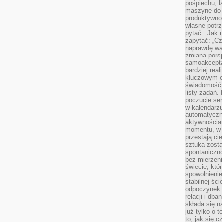
pośpiechu, ł
maszynę do 
produktywno
własne potrz
pytać: „Jak 
zapytać: „Cz
naprawdę wa
zmiana pers
samoakcepta
bardziej rea
kluczowym el
świadomość, 
listy zadań. 
poczucie sen
w kalendarzu
automatyczn
aktywnościa
momentu, w 
przestają ci
sztuka zosta
spontaniczno
bez mierzeni
świecie, któ
spowolnienie
stabilnej ści
odpoczynek i
relacji i db
składa się n
już tylko o t
to, jak się 