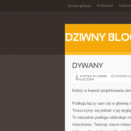
Archiwum
Ciemn
Strona główna
DZIWNY BLO
DYWANY
POSTED BY ADMIN
POSTED ON 
WYŁĄCZONA
Kolory w kwestii projektowania d
Podłoga łączy nam się w głównej 
Troszczymy się jednak o jej wyglą
To naturalnie podłoga oddziałuje 
mieszkania. Tworząc nasze miejsc