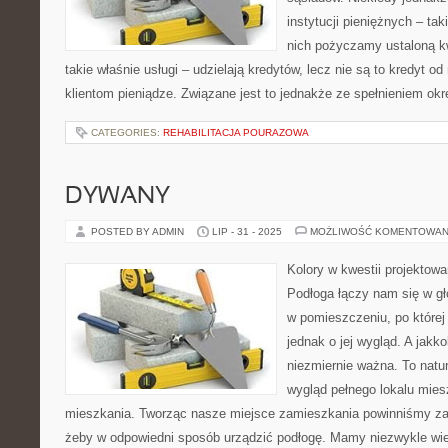
instytucji pieniężnych – taki
nich pożyczamy ustaloną k
takie właśnie usługi – udzielają kredytów, lecz nie są to kredyt o
klientom pieniądze. Związane jest to jednakże ze spełnieniem ok
CATEGORIES:
REHABILITACJA POURAZOWA
DYWANY
POSTED BY ADMIN
LIP - 31 - 2025
MOŻLIWOŚĆ KOMENTOWAN
Kolory w kwestii projekto
Podłoga łączy nam się w gł
w pomieszczeniu, po które
jednak o jej wygląd. A jakk
niezmiernie ważna. To natur
wygląd pełnego lokalu mies
mieszkania. Tworząc nasze miejsce zamieszkania powinniśmy zatr
żeby w odpowiedni sposób urządzić podłogę. Mamy niezwykle wie