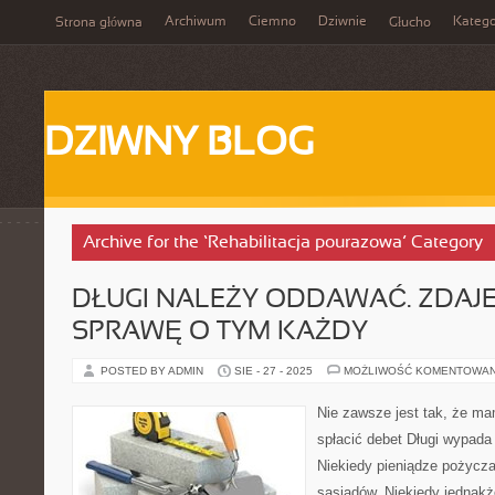
Archiwum
Ciemno
Dziwnie
Katego
Strona główna
Głucho
DZIWNY BLOG
Archive for the ‘Rehabilitacja pourazowa’ Category
DŁUGI NALEŻY ODDAWAĆ. ZDAJE
SPRAWĘ O TYM KAŻDY
POSTED BY ADMIN
SIE - 27 - 2025
MOŻLIWOŚĆ KOMENTOWA
Nie zawsze jest tak, że ma
spłacić debet Długi wypada
Niekiedy pieniądze pożycza
sąsiadów. Niekiedy jednakż