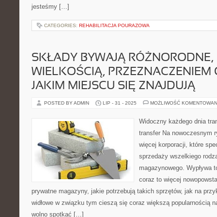
jesteśmy […]
CATEGORIES:
REHABILITACJA POURAZOWA
SKŁADY BYWAJĄ RÓŻNORODNE, 
WIELKOŚCIĄ, PRZEZNACZENIEM
JAKIM MIEJSCU SIĘ ZNAJDUJĄ
POSTED BY ADMIN
LIP - 31 - 2025
MOŻLIWOŚĆ KOMENTOWAN
Widoczny każdego dnia trans
transfer Na nowoczesnym r
więcej korporacji, które spec
sprzedaży wszelkiego rodz
magazynowego. Wypływa to 
coraz to więcej nowopowsta
prywatne magazyny, jakie potrzebują takich sprzętów, jak na prz
widłowe w związku tym cieszą się coraz większą popularnością na 
wolno spotkać […]