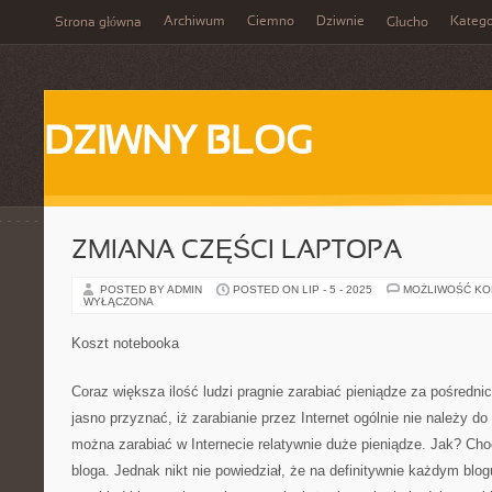
Archiwum
Ciemno
Dziwnie
Katego
Strona główna
Głucho
DZIWNY BLOG
ZMIANA CZĘŚCI LAPTOPA
POSTED BY ADMIN
POSTED ON LIP - 5 - 2025
MOŻLIWOŚĆ K
WYŁĄCZONA
Koszt notebooka
Coraz większa ilość ludzi pragnie zarabiać pieniądze za pośredni
jasno przyznać, iż zarabianie przez Internet ogólnie nie należy do
można zarabiać w Internecie relatywnie duże pieniądze. Jak? Ch
bloga. Jednak nikt nie powiedział, że na definitywnie każdym blo