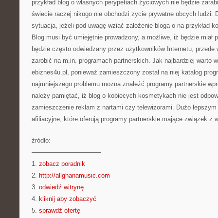
przykład blog o własnych perypetiach życiowych nie będzie zarabi
świecie raczej nikogo nie obchodzi życie prywatne obcych ludzi. 
sytuacja, jeżeli pod uwagę wziąć założenie bloga o na przykład k
Blog musi być umiejętnie prowadzony, a możliwe, iż będzie miał p
będzie często odwiedzany przez użytkowników Internetu, przede
zarobić na m.in. programach partnerskich. Jak najbardziej warto 
ebiznes4u.pl, ponieważ zamieszczony został na niej katalog pro
najmniejszego problemu można znaleźć programy partnerskie wpr
należy pamiętać, iż blog o kobiecych kosmetykach nie jest odpo
zamieszczenie reklam z nartami czy telewizorami. Dużo lepszym
afiliacyjne, które oferują programy partnerskie mające związek z
źródło:
———————————
1.
zobacz poradnik
2.
http://allghanamusic.com
3.
odwiedź witrynę
4.
kliknij aby zobaczyć
5.
sprawdź ofertę