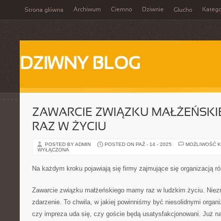
Archiwum
Ciemno
Dziwnie
Katego
Strona główna
Głucho
DZIWNY BLOG
ZAWARCIE ZWIĄZKU MAŁŻEŃSK
RAZ W ŻYCIU
POSTED BY ADMIN
POSTED ON PAŹ - 14 - 2025
MOŻLIWOŚĆ 
WYŁĄCZONA
Na każdym kroku pojawiają się firmy zajmujące się organizacją r
Zawarcie związku małżeńskiego mamy raz w ludzkim życiu. Niez
zdarzenie. To chwila, w jakiej powinniśmy być niesolidnymi organi
czy impreza uda się, czy goście będą usatysfakcjonowani. Już n