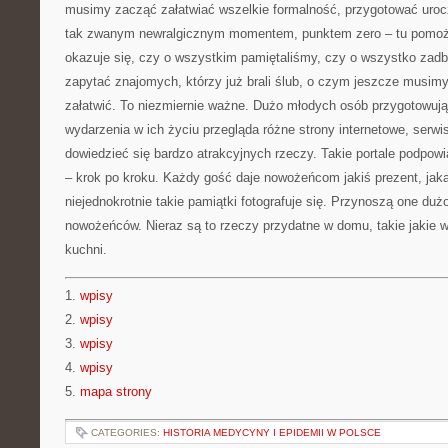
musimy zacząć załatwiać wszelkie formalność, przygotować urocz
tak zwanym newralgicznym momentem, punktem zero – tu pomoże 
okazuje się, czy o wszystkim pamiętaliśmy, czy o wszystko zadb
zapytać znajomych, którzy już brali ślub, o czym jeszcze musi
załatwić. To niezmiernie ważne. Dużo młodych osób przygotowują
wydarzenia w ich życiu przegląda różne strony internetowe, serwi
dowiedzieć się bardzo atrakcyjnych rzeczy. Takie portale podpow
– krok po kroku. Każdy gość daje nowożeńcom jakiś prezent, jak
niejednokrotnie takie pamiątki fotografuje się. Przynoszą one duż
nowożeńców. Nieraz są to rzeczy przydatne w domu, takie jakie 
kuchni.
1.
wpisy
2.
wpisy
3.
wpisy
4.
wpisy
5.
mapa strony
CATEGORIES:
HISTORIA MEDYCYNY I EPIDEMII W POLSCE