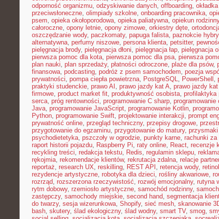
odporność organizmu
,
odzyskiwanie danych
,
offboarding
,
okładka
przeciwsłoneczne
,
olimpiady szkolne
,
onboarding pracownika
,
opi
psem
,
opieka okołoporodowa
,
opieka paliatywna
,
opiekun rodzinn
całoroczne
,
opony letnie
,
opony zimowe
,
orkiestry dęte
,
ortodoncj
oszczędzanie wody
,
paczkomaty
,
papuga falista
,
paznokcie hybr
alternatywna
,
perfumy niszowe
,
persona klienta
,
petsitter
,
pewność
pielęgnacja brody
,
pielęgnacja dłoni
,
pielęgnacja łap
,
pielęgnacja 
pierwsza pomoc dla kota
,
pierwsza pomoc dla psa
,
pierwsza pom
plan nauki
,
plan sprzedaży
,
płatności odroczone
,
plaże dla psów
,
finansowa
,
podcasting
,
podróż z psem samochodem
,
poezja wsp
prywatności
,
pompa ciepła powietrzna
,
PostgreSQL
,
PowerShell
,
praktyki studenckie
,
prawo AI
,
prawo jazdy kat A
,
prawo jazdy kat
firmowe
,
product market fit
,
produktywność osobista
,
profilaktyka
serca
,
próg rentowności
,
programowanie C sharp
,
programowanie d
Java
,
programowanie JavaScript
,
programowanie Kotlin
,
program
Python
,
programowanie Swift
,
projektowanie interakcji
,
prompt eng
prywatność online
,
przegląd techniczny
,
przepisy drogowe
,
przest
przygotowanie do egzaminu
,
przygotowanie do matury
,
przysmaki
psychodietetyka
,
pszczoły w ogrodzie
,
punkty karne
,
rachunki za
raport historii pojazdu
,
Raspberry Pi
,
raty online
,
React
,
recenzje 
recykling treści
,
redakcja tekstu
,
Redis
,
regulamin sklepu
,
reklama
rękojmia
,
rekomendacje klientów
,
rekrutacja zdalna
,
relacje partne
reportaż
,
research UX
,
reskilling
,
REST API
,
retencja wody
,
retino
rezydencje artystyczne
,
robotyka dla dzieci
,
rośliny akwariowe
,
ro
rozrząd
,
rozszerzona rzeczywistość
,
rozwój emocjonalny
,
rutyna 
rytm dobowy
,
rzemiosło artystyczne
,
samochód rodzinny
,
samoch
zastępczy
,
samochody miejskie
,
second hand
,
segmentacja klien
do twarzy
,
sesja wizerunkowa
,
Shopify
,
sieć mesh
,
skanowanie 3
bash
,
skutery
,
ślad ekologiczny
,
ślad wodny
,
smart TV
,
smog
,
smy
social selling
,
socjalizacja kota
,
socjalizacja szczeniaka
,
socreal