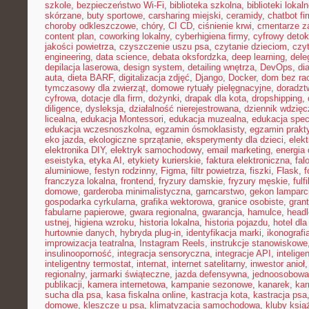
szkole
,
bezpieczeństwo Wi-Fi
,
biblioteka szkolna
,
biblioteki lokal
skórzane
,
buty sportowe
,
carsharing miejski
,
ceramidy
,
chatbot f
choroby odkleszczowe
,
chóry
,
CI CD
,
ciśnienie krwi
,
cmentarze z
content plan
,
coworking lokalny
,
cyberhigiena firmy
,
cyfrowy deto
jakości powietrza
,
czyszczenie uszu psa
,
czytanie dzieciom
,
czy
engineering
,
data science
,
debata oksfordzka
,
deep learning
,
dele
depilacja laserowa
,
design system
,
detailing wnętrza
,
DevOps
,
di
auta
,
dieta BARF
,
digitalizacja zdjęć
,
Django
,
Docker
,
dom bez ra
tymczasowy dla zwierząt
,
domowe rytuały pielęgnacyjne
,
doradz
cyfrowa
,
dotacje dla firm
,
dożynki
,
drapak dla kota
,
dropshipping
,
diligence
,
dysleksja
,
działalność nierejestrowana
,
dziennik wdzięc
licealna
,
edukacja Montessori
,
edukacja muzealna
,
edukacja spec
edukacja wczesnoszkolna
,
egzamin ósmoklasisty
,
egzamin prakt
eko jazda
,
ekologiczne sprzątanie
,
eksperymenty dla dzieci
,
elek
elektronika DIY
,
elektryk samochodowy
,
email marketing
,
energia
eseistyka
,
etyka AI
,
etykiety kurierskie
,
faktura elektroniczna
,
fal
aluminiowe
,
festyn rodzinny
,
Figma
,
filtr powietrza
,
fiszki
,
Flask
,
f
franczyza lokalna
,
frontend
,
fryzury damskie
,
fryzury męskie
,
fulf
domowe
,
garderoba minimalistyczna
,
garncarstwo
,
gekon lamparc
gospodarka cyrkularna
,
grafika wektorowa
,
granice osobiste
,
grant
fabularne papierowe
,
gwara regionalna
,
gwarancja
,
hamulce
,
head
ustnej
,
higiena wzroku
,
historia lokalna
,
historia pojazdu
,
hotel dla
hurtownie danych
,
hybryda plug-in
,
identyfikacja marki
,
ikonografi
improwizacja teatralna
,
Instagram Reels
,
instrukcje stanowiskowe
insulinooporność
,
integracja sensoryczna
,
integracje API
,
intelig
inteligentny termostat
,
internat
,
internet satelitarny
,
inwestor anioł
regionalny
,
jarmarki świąteczne
,
jazda defensywna
,
jednoosobowa 
publikacji
,
kamera internetowa
,
kampanie sezonowe
,
kanarek
,
kar
sucha dla psa
,
kasa fiskalna online
,
kastracja kota
,
kastracja psa
domowe
,
kleszcze u psa
,
klimatyzacja samochodowa
,
kluby ksią