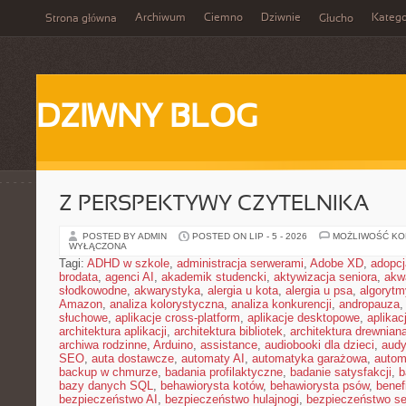
Archiwum
Ciemno
Dziwnie
Katego
Strona główna
Głucho
DZIWNY BLOG
Z PERSPEKTYWY CZYTELNIKA
POSTED BY ADMIN
POSTED ON LIP - 5 - 2026
MOŻLIWOŚĆ K
WYŁĄCZONA
Tagi:
ADHD w szkole
,
administracja serwerami
,
Adobe XD
,
adopcj
brodata
,
agenci AI
,
akademik studencki
,
aktywizacja seniora
,
akw
słodkowodne
,
akwarystyka
,
alergia u kota
,
alergia u psa
,
algorytm
Amazon
,
analiza kolorystyczna
,
analiza konkurencji
,
andropauza
,
słuchowe
,
aplikacje cross-platform
,
aplikacje desktopowe
,
aplika
architektura aplikacji
,
architektura bibliotek
,
architektura drewnian
archiwa rodzinne
,
Arduino
,
assistance
,
audiobooki dla dzieci
,
audy
SEO
,
auta dostawcze
,
automaty AI
,
automatyka garażowa
,
autom
backup w chmurze
,
badania profilaktyczne
,
badanie satysfakcji
,
b
bazy danych SQL
,
behawiorysta kotów
,
behawiorysta psów
,
benef
bezpieczeństwo AI
,
bezpieczeństwo hulajnogi
,
bezpieczeństwo se