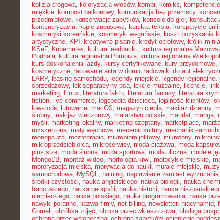
kolizja drogowa
,
koloryzacja włosów
,
kombi
,
komiks
,
kompetencje
miękkie
,
kompost balkonowy
,
komunikacja bez przemocy
,
koncen
przedmiotowe
,
konserwacja zabytków
,
konsole do gier
,
konsultacj
konteneryzacja
,
kopie zapasowe
,
korekta tekstu
,
korepetycje onli
kosmetyki koreańskie
,
kosmetyki wegańskie
,
koszt pozyskania kl
artystyczne
,
KPI
,
kreatywne pisanie
,
kredyt obrotowy
,
królik mini
KSeF
,
Kubernetes
,
kultura feedbacku
,
kultura regionalna Mazows
Podhala
,
kultura regionalna Pomorza
,
kultura regionalna Wielkopol
kurs doskonalenia jazdy
,
kursy certyfikowane
,
kury przydomowe
,
kosmetyczne
,
ładowanie auta w domu
,
ładowarki do aut elektryc
LARP
,
leasing samochodu
,
legendy miejskie
,
legendy regionalne
,
sprzedażowy
,
lęk separacyjny psa
,
lekcje muzealne
,
licencje
,
link
marketing
,
Linux
,
literatura faktu
,
literatura fantasy
,
literatura krym
fiction
,
live commerce
,
logopedia dziecięca
,
lojalność klientów
,
lo
low-code
,
lutowanie
,
macOS
,
magazyn ciepła
,
makijaż dzienny
,
m
ślubny
,
makijaż wieczorowy
,
malarstwo polskie
,
mandat
,
manga
,
myśli
,
marketing lokalny
,
marketing szeptany
,
marketplace
,
marż
rozszerzona
,
maty węchowe
,
mecenat kultury
,
mechanik samoch
menopauza
,
mezoterapia
,
mikrobiom jelitowy
,
mikrofony
,
mikroins
mikroprzedsiębiorca
,
mikroserwisy
,
moda ciążowa
,
moda kapsuło
plus size
,
moda ślubna
,
moda sportowa
,
moda uliczna
,
modele ję
MongoDB
,
montaż wideo
,
morfologia krwi
,
motocykle miejskie
,
mo
motoryzacja miejska
,
motywacja do nauki
,
murale miejskie
,
muzy
samochodowa
,
MySQL
,
naming
,
naprawianie zamiast wyrzucania
środki czystości
,
nauka angielskiego
,
nauka biologii
,
nauka chemi
francuskiego
,
nauka geografii
,
nauka historii
,
nauka hiszpańskieg
niemieckiego
,
nauka polskiego
,
nauka programowania
,
nauka prz
nawyki poranne
,
nazwa firmy
,
net-billing
,
newsletter
,
niacynamid
,
Cornell
,
obróbka zdjęć
,
obroża przeciwkleszczowa
,
obsługa posp
ochrona przeciwsłoneczna
,
ochrona zabytków
,
ocieplenie poddas