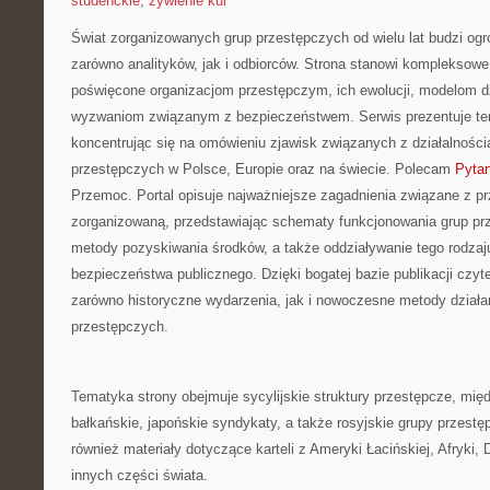
studenckie
,
żywienie kur
Świat zorganizowanych grup przestępczych od wielu lat budzi og
zarówno analityków, jak i odbiorców. Strona stanowi kompleksow
poświęcone organizacjom przestępczym, ich ewolucji, modelom dz
wyzwaniom związanym z bezpieczeństwem. Serwis prezentuje te
koncentrując się na omówieniu zjawisk związanych z działalnośc
przestępczych w Polsce, Europie oraz na świecie. Polecam
Pytan
Przemoc. Portal opisuje najważniejsze zagadnienia związane z p
zorganizowaną, przedstawiając schematy funkcjonowania grup prze
metody pozyskiwania środków, a także oddziaływanie tego rodzaju
bezpieczeństwa publicznego. Dzięki bogatej bazie publikacji czy
zarówno historyczne wydarzenia, jak i nowoczesne metody działan
przestępczych.
Tematyka strony obejmuje sycylijskie struktury przestępcze, mię
bałkańskie, japońskie syndykaty, a także rosyjskie grupy przestę
również materiały dotyczące karteli z Ameryki Łacińskiej, Afryki
innych części świata.