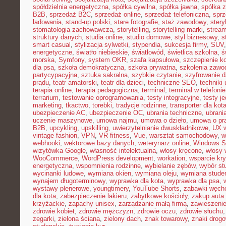
spółdzielnia energetyczna
,
spółka cywilna
,
spółka jawna
,
spółka z
B2B
,
sprzedaż B2C
,
sprzedaż online
,
sprzedaż telefoniczna
,
sprz
ładowania
,
stand-up polski
,
stare fotografie
,
staż zawodowy
,
stery
stomatologia zachowawcza
,
storytelling
,
storytelling marki
,
stream
struktury danych
,
studia online
,
studio domowe
,
styl biznesowy
,
s
smart casual
,
stylizacja sylwetki
,
stypendia
,
sukcesja firmy
,
SUV
energetyczne
,
światło niebieskie
,
światłowód
,
świetlica szkolna
,
ś
morska
,
Symfony
,
system OKR
,
szafa kapsułowa
,
szczepienie k
dla psa
,
szkoła demokratyczna
,
szkoła prywatna
,
szkolenia zawo
partycypacyjna
,
sztuka sakralna
,
szybkie czytanie
,
szyfrowanie 
prądu
,
teatr amatorski
,
teatr dla dzieci
,
techniczne SEO
,
techniki 
terapia online
,
terapia pedagogiczna
,
terminal
,
terminal w telefonie
terrarium
,
testowanie oprogramowania
,
testy integracyjne
,
testy j
marketing
,
tkactwo
,
torebki
,
tradycje rodzinne
,
transporter dla kot
ubezpieczenie AC
,
ubezpieczenie OC
,
ubrania techniczne
,
ubrania
uczenie maszynowe
,
umowa najmu
,
umowa o dzieło
,
umowa o pr
B2B
,
upcykling
,
upskilling
,
uwierzytelnianie dwuskładnikowe
,
UX w
vintage fashion
,
VPN
,
VR fitness
,
Vue
,
warsztat samochodowy
,
w
webhooki
,
wektorowe bazy danych
,
weterynarz online
,
Windows S
wizytówka Google
,
własność intelektualna
,
włosy kręcone
,
włosy 
WooCommerce
,
WordPress development
,
workation
,
wsparcie kr
energetyczna
,
wspomnienia rodzinne
,
wybielanie zębów
,
wybór st
wycinanki ludowe
,
wymiana okien
,
wymiana oleju
,
wymiana stude
wynajem długoterminowy
,
wyprawka dla kota
,
wyprawka dla psa
,
wystawy plenerowe
,
youngtimery
,
YouTube Shorts
,
zabawki węch
dla kota
,
zabezpieczenie lakieru
,
zabytkowe kościoły
,
zakup auta
krzyżackie
,
zapachy unisex
,
zarządzanie małą firmą
,
zawieszeni
zdrowie kobiet
,
zdrowie mężczyzn
,
zdrowie oczu
,
zdrowie słuchu
zegarki
,
zielona ściana
,
zielony dach
,
znak towarowy
,
znaki drog