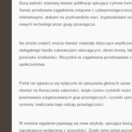
Dużą wartość stanowią również publikacje opisujące cyfrowe formy
Serwis przedstawia zagadnienia związane z cyberprzestępczości
internetowymi, atakami na użytkowników sieci, kryptowalutami o
nowych technologii przez grupy przestępcze.
Na stronie znaleźć można również materiały dotyczące współczes
nielegalnego handlu substancjami odurzającymi, obrotu bronią, fa
przeciwko środowisku. Wszystkie te zagadnienia przedstawiane 
społeczeństwa.
Portal nie ogranicza się wyłącznie do opisywania głośnych spraw
również na tłumaczenie zależności, dzięki czemu czytelnik moż
powstawania zorganizowanych grup przestępczych, czynniki sprzy
systemy zwalczania tego rodzaju przestępczości.
W serwisie regularnie pojawiają się nowe artykuły, opisujące bież
najciekawsze wydarzenia z przeszłości. Dzięki temu portal pozos