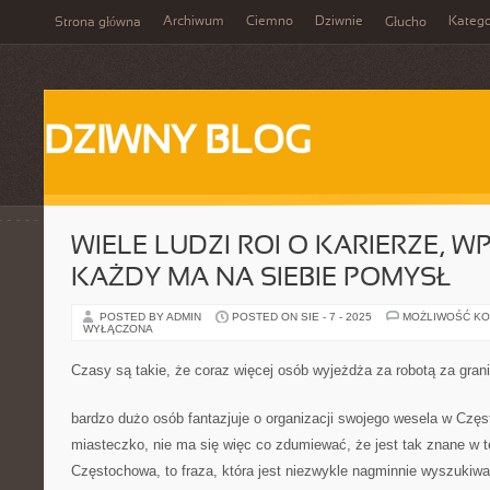
Archiwum
Ciemno
Dziwnie
Katego
Strona główna
Głucho
DZIWNY BLOG
WIELE LUDZI ROI O KARIERZE, W
KAŻDY MA NA SIEBIE POMYSŁ
POSTED BY ADMIN
POSTED ON SIE - 7 - 2025
MOŻLIWOŚĆ K
WYŁĄCZONA
Czasy są takie, że coraz więcej osób wyjeżdża za robotą za gran
bardzo dużo osób fantazjuje o organizacji swojego wesela w Częs
miasteczko, nie ma się więc co zdumiewać, że jest tak znane w te
Częstochowa, to fraza, która jest niezwykle nagminnie wyszukiw