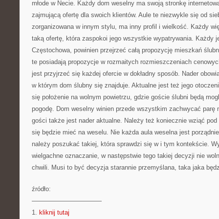
młode w Necie. Każdy dom weselny ma swoją stronkę internetową,
zajmującą ofertę dla swoich klientów. Aule te niezwykle się od sieb
zorganizowana w innym stylu, ma inny profil i wielkość. Każdy wi
taką ofertę, która zaspokoi jego wszystkie wypatrywania. Każdy 
Częstochowa, powinien przejrzeć całą propozycję mieszkań ślub
te posiadają propozycje w rozmaitych rozmieszczeniach cenowyc
jest przyjrzeć się każdej ofercie w dokładny sposób. Nader obowi
w którym dom ślubny się znajduje. Aktualne jest też jego otocze
się położenie na wolnym powietrzu, gdzie goście ślubni będą mogl
pogodę. Dom weselny winien przede wszystkim zachwycać parę m
gości także jest nader aktualne. Należy też koniecznie wziąć pod
się będzie mieć na weselu. Nie każda aula weselna jest porząd
należy poszukać takiej, która sprawdzi się w i tym kontekście. W
wielgachne oznaczanie, w następstwie tego takiej decyzji nie wo
chwili. Musi to być decyzja starannie przemyślana, taka jaka będ
źródło:
———————————
1.
kliknij tutaj