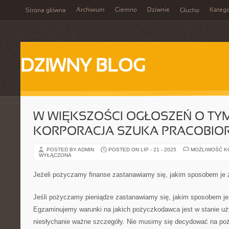
Archiwum
Ciemno
Dziwnie
Katego
Strona główna
Głucho
DZIWNY BLOG
W WIĘKSZOŚCI OGŁOSZEŃ O TYM
KORPORACJA SZUKA PRACOBI
POSTED BY ADMIN
POSTED ON LIP - 21 - 2025
MOŻLIWOŚĆ 
WYŁĄCZONA
Jeżeli pożyczamy finanse zastanawiamy się, jakim sposobem je z
Jeśli pożyczamy pieniądze zastanawiamy się, jakim sposobem je 
Egzaminujemy warunki na jakich pożyczkodawca jest w stanie uż
niesłychanie ważne szczegóły. Nie musimy się decydować na po