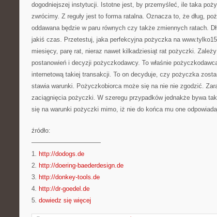
dogodniejszej instytucji. Istotne jest, by przemyśleć, ile taka po
zwrócimy. Z reguły jest to forma ratalna. Oznacza to, że dług, p
oddawana będzie w paru równych czy także zmiennych ratach. D
jakiś czas. Przetestuj, jaka perfekcyjna pożyczka na www.tylko15
miesięcy, parę rat, nieraz nawet kilkadziesiąt rat pożyczki. Zale
postanowień i decyzji pożyczkodawcy. To właśnie pożyczkodawca j
internetową takiej transakcji. To on decyduje, czy pożyczka zosta
stawia warunki. Pożyczkobiorca może się na nie nie zgodzić. Za
zaciągnięcia pożyczki. W szeregu przypadków jednakże bywa tak
się na warunki pożyczki mimo, iż nie do końca mu one odpowiada
źródło:
———————————
1.
http://dodogs.de
2.
http://doering-baederdesign.de
3.
http://donkey-tools.de
4.
http://dr-goedel.de
5.
dowiedz się więcej