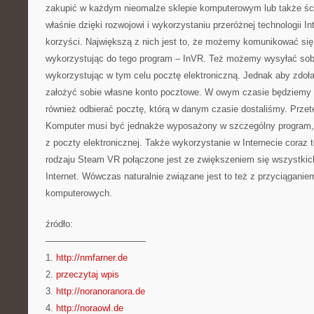
zakupić w każdym nieomalże sklepie komputerowym lub także ści
właśnie dzięki rozwojowi i wykorzystaniu przeróżnej technologii I
korzyści. Największą z nich jest to, że możemy komunikować si
wykorzystując do tego program – InVR. Też możemy wysyłać sob
wykorzystując w tym celu pocztę elektroniczną. Jednak aby zdoła
założyć sobie własne konto pocztowe. W owym czasie będziemy 
również odbierać pocztę, którą w danym czasie dostaliśmy. Przet
Komputer musi być jednakże wyposażony w szczególny program, 
z poczty elektronicznej. Także wykorzystanie w Internecie coraz 
rodzaju Steam VR połączone jest ze zwiększeniem się wszystkic
Internet. Wówczas naturalnie związane jest to też z przyciągani
komputerowych.
źródło:
———————————
1.
http://nmfarner.de
2.
przeczytaj wpis
3.
http://noranoranora.de
4.
http://noraowl.de