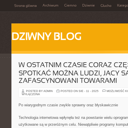
Archiwum
Ciemno
Dziwnie
Katego
Strona główna
Głucho
DZIWNY BLOG
W OSTATNIM CZASIE CORAZ CZĘ
SPOTKAĆ MOŻNA LUDZI, JACY S
ZAFASCYNOWANI TOWARAMI
POSTED BY ADMIN
POSTED ON SIE - 11 - 2025
MOŻLIWOŚĆ 
WYŁĄCZONA
Po wiarygodnym czasie zwykle sprawny oraz błyskawicznie
Technologia internetowa wpłynęła też na powstanie wielu oprogr
użytkowane są w przeróżnym celu. Niewątpliwie programy komput