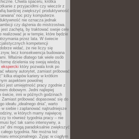
hiczne. Chwila spaceru, krótka
tkanie z przyjaciółmi czy wieczór z
afią bardziej zwiększyć produktywność
„zarwana” noc przy komputerze.
duktywność nie oznacza jednak
 ambicji czy dążenia do mistrzostwa.
 jest zachętą, by traktować swoje cele
e realizować je w tempie, które będzie
trzymania przez lata. W świecie
cjalistycznych kompetencji
dobrze widać, że nie liczy się
 zryw, lecz konsekwencja budowana
mi. Właśnie dlatego tak wiele osób
 formę dzielenia się swoją wiedzą
 ekspercki
który pozwala krok po
ać własny autorytet, zamiast próbować
” kilka etapów kariery w krótkim
otnym aspektem powolnej
ci jest umiejętność pracy zgodnie z
mem dobowym. Jedni najlepiej
o świcie, inni w późnych godzinach
. Zamiast próbować dopasować się do
go ideału „idealnego dnia”, warto
 w siebie i zaplanować najtrudniejsze
godziny, w których mamy najwięcej
yczy to również tygodnia pracy – nie
 musi być tak samo intensywny, a
sze” dni mogą paradoksalnie zwiększyć
 całego tygodnia. Nie można też
iaru emocjonalnego. Żyjąc w ciągłym