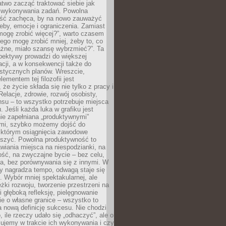
atwo zacząć traktować siebie jak
wykonywania zadań. Powolna
ść zachęca, by na nowo zauważyć
eby, emocje i ograniczenia. Zamiast
mogę zrobić więcej?”, warto czasem
ego mogę zrobić mniej, żeby to, co
żne, miało szansę wybrzmieć?”. Ta
pektywy prowadzi do większej
cji, a w konsekwencji także do
listycznych planów. Wreszcie,
ementem tej filozofii jest
że życie składa się nie tylko z pracy i
Relacje, zdrowie, rozwój osobisty,
su – to wszystko potrzebuje miejsca
. Jeśli każda luka w grafiku jest
ie zapełniana „produktywnymi”
mi, szybko możemy dojść do
którym osiągnięcia zawodowe
eszyć. Powolna produktywność to
wiania miejsca na niespodzianki, na
ść, na zwyczajne bycie – bez celu,
a, bez porównywania się z innymi. W
ry nagradza tempo, odwagą staje się
. Wybór mniej spektakularnej, ale
eżki rozwoju, tworzenie przestrzeni na
 głęboką refleksję, pielęgnowanie
anie o własne granice – wszystko to
a nową definicję sukcesu. Nie chodzi
o, ile rzeczy udało się „odhaczyć”, ale o
czujemy w trakcie ich wykonywania i czy