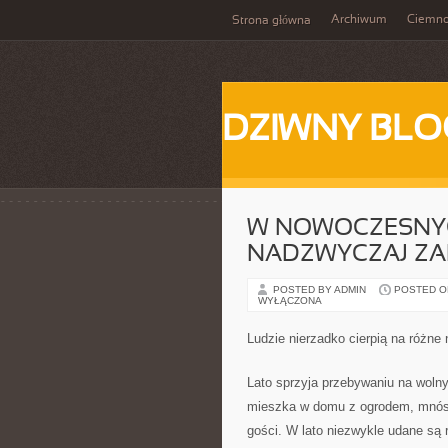
Archiwum
Ciemn
Strona główna
DZIWNY BLO
W NOWOCZESNYC
NADZWYCZAJ ZA
POSTED BY ADMIN
POSTED ON
WYŁĄCZONA
Ludzie nierzadko cierpią na różne
Lato sprzyja przebywaniu na woln
mieszka w domu z ogrodem, mnós
gości. W lato niezwykle udane są 