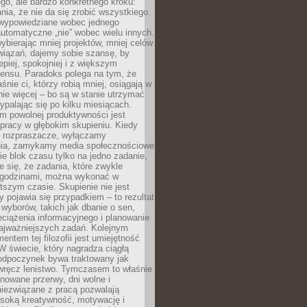
ego, ale bardzo konkretnego kroku:
ia, że nie da się zrobić wszystkiego.
 wypowiedziane wobec jednego
automatyczne „nie” wobec wielu innych.
bierając mniej projektów, mniej celów
wiązań, dajemy sobie szansę, by
epiej, spokojniej i z większym
ensu. Paradoks polega na tym, że
śnie ci, którzy robią mniej, osiągają w
nie więcej – bo są w stanie utrzymać
ypalając się po kilku miesiącach.
em powolnej produktywności jest
pracy w głębokim skupieniu. Kiedy
 rozpraszacze, wyłączamy
ia, zamykamy media społecznościowe
ie blok czasu tylko na jedno zadanie,
e się, że zadania, które zwykle
ę godzinami, można wykonać w
tszym czasie. Skupienie nie jest
y pojawia się przypadkiem – to rezultat
yborów, takich jak dbanie o sen,
eciążenia informacyjnego i planowanie
najważniejszych zadań. Kolejnym
ntem tej filozofii jest umiejętność
 W świecie, który nagradza ciągłą
odpoczynek bywa traktowany jak
wręcz lenistwo. Tymczasem to właśnie
nowane przerwy, dni wolne i
niezwiązane z pracą pozwalają
soką kreatywność, motywację i