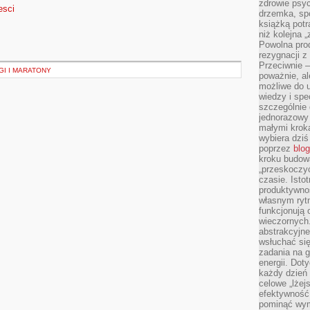
zdrowie psyc
esci
drzemka, spo
książką potr
niż kolejna 
Powolna pro
rezygnacji z
Przeciwnie –
GI I MARATONY
poważnie, al
możliwe do u
wiedzy i spe
szczególnie 
jednorazowy
małymi kroka
wybiera dziś
poprzez
blog
kroku budow
„przeskoczyć
czasie. Ist
produktywnoś
własnym ryt
funkcjonują 
wieczornych
abstrakcyjne
wsłuchać się
zadania na 
energii. Dot
każdy dzień
celowe „lżej
efektywność
pominąć wym