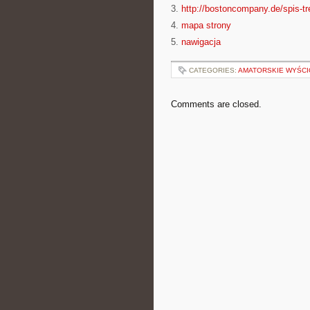
3.
http://bostoncompany.de/spis-tr
4.
mapa strony
5.
nawigacja
CATEGORIES:
AMATORSKIE WYŚCI
Comments are closed.