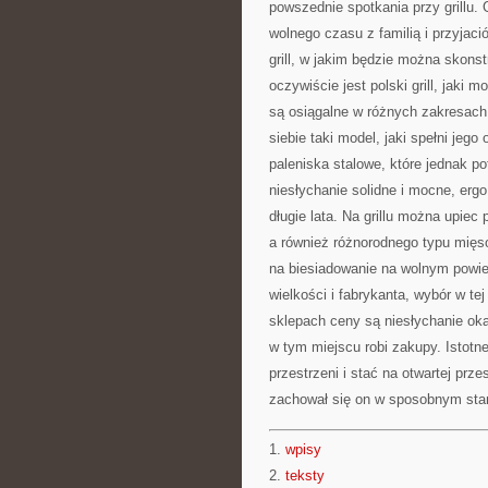
powszednie spotkania przy grillu.
wolnego czasu z familią i przyjac
grill, w jakim będzie można skons
oczywiście jest polski grill, jaki
są osiągalne w różnych zakresac
siebie taki model, jaki spełni jeg
paleniska stalowe, które jednak po
niesłychanie solidne i mocne, ergo
długie lata. Na grillu można upiec
a również różnorodnego typu mięso
na biesiadowanie na wolnym powietr
wielkości i fabrykanta, wybór w te
sklepach ceny są niesłychanie oka
w tym miejscu robi zakupy. Istotne
przestrzeni i stać na otwartej prz
zachował się on w sposobnym sta
1.
wpisy
2.
teksty