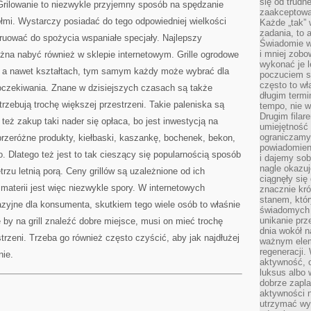
się od trudn
 Grilowanie to niezwykle przyjemny sposób na spędzanie
zaakceptowan
iółmi. Wystarczy posiadać do tego odpowiedniej wielkości
Każde „tak”
zadania, to 
truować do spożycia wspaniałe specjały. Najlepszy
Świadomie wy
i mniej zobo
 można nabyć również w sklepie internetowym. Grille ogrodowe
wykonać je l
h a nawet kształtach, tym samym każdy może wybrać dla
poczuciem s
często to wła
o oczekiwania. Znane w dzisiejszych czasach są także
długim termi
trzebują trochę większej przestrzeni. Takie paleniska są
tempo, nie w
Drugim filar
 też zakup taki nader się opłaca, bo jest inwestycją na
umiejętność 
ograniczamy
 przeróżne produkty, kiełbaski, kaszankę, bochenek, bekon,
powiadomien
. Dlatego też jest to tak cieszący się popularnością sposób
i dajemy sob
nagle okazuj
zu letnią porą. Ceny grillów są uzależnione od ich
ciągnęły si
j materii jest więc niezwykle spory. W internetowych
znacznie kró
stanem, któr
zyjne dla konsumenta, skutkiem tego wiele osób to właśnie
świadomych w
unikanie prz
 by na grill znaleźć dobre miejsce, musi on mieć trochę
dnia wokół 
estrzeni. Trzeba go również często czyścić, aby jak najdłużej
ważnym eleme
regeneracji.
nie.
aktywność, 
luksus albo 
dobrze zapla
aktywności 
utrzymać wy