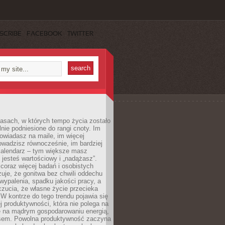
SCRIBE
FACEBOOK
TWITTER
asach, w których tempo życia zostało
alnie podniesione do rangi cnoty. Im
owiadasz na maile, im więcej
owadzisz równocześnie, im bardziej
kalendarz – tym większe masz
 jesteś wartościowy i „nadążasz”.
oraz więcej badań i osobistych
azuje, że gonitwa bez chwili oddechu
wypalenia, spadku jakości pracy, a
zucia, że własne życie przecieka
 W kontrze do tego trendu pojawia się
j produktywności, która nie polega na
le na mądrym gospodarowaniu energią,
sem. Powolna produktywność zaczyna