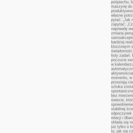
pośpiechu, ł
maszynę do 
produktywno
własne potrz
pytać: „Jak 
zapytać: „Cz
naprawdę wa
zmiana pers
samoakcepta
bardziej rea
kluczowym el
świadomość, 
listy zadań. 
poczucie sen
w kalendarzu
automatyczn
aktywnościa
momentu, w 
przestają ci
sztuka zosta
spontaniczno
bez mierzeni
świecie, któ
spowolnienie
stabilnej ści
odpoczynek i
relacji i db
składa się n
już tylko o t
to, jak się 