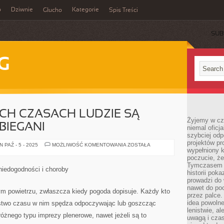
o
Dziwnie
Kategorie
Głucho
Spis Treści
SUB
G
H CZASACH LUDZIE SĄ
Żyjemy w cz
BIEGANI
niemal oficj
szybciej odp
projektów pr
W
 PAŹ - 5 - 2025
MOŻLIWOŚĆ KOMENTOWANIA
ZOSTAŁA
wypełniony 
NOWOCZESNYCH
CZASACH
poczucie, że
LUDZIE
Tymczasem c
SĄ
 niedogodności i choroby
NADZWYCZAJ
historii pok
ZABIEGANI
prowadzi do 
nawet do poc
ym powietrzu, zwłaszcza kiedy pogoda dopisuje. Każdy kto
przez palce.
idea powolne
two czasu w nim spędza odpoczywając lub goszcząc
lenistwie, a
różnego typu imprezy plenerowe, nawet jeżeli są to
uwagą i cza