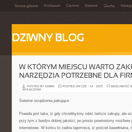
Archiwum
Ciemno
Dziwnie
Katego
Strona główna
Głucho
DZIWNY BLOG
W KTÓRYM MIEJSCU WARTO ZAK
NARZĘDZIA POTRZEBNE DLA FI
POSTED BY ADMIN
POSTED ON CZE - 24 - 2025
MOŻLIWOŚĆ 
WYŁĄCZONA
Świetne urządzenia pakujące
Prawda jest taka, iż gdy chcielibyśmy robić tańsze zakupy, ale 
przy tym z bardzo dobrej jakości, po prostu powinniśmy możliwie 
internetowe. W końcu to żadna tajemnica, iż pościel bawełniana, 