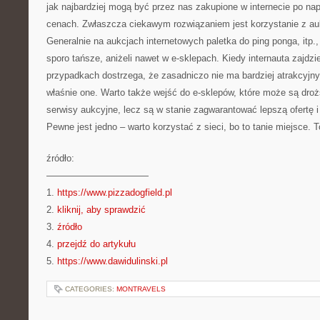
jak najbardziej mogą być przez nas zakupione w internecie po n
cenach. Zwłaszcza ciekawym rozwiązaniem jest korzystanie z auk
Generalnie na aukcjach internetowych paletka do ping ponga, itp.
sporo tańsze, aniżeli nawet w e-sklepach. Kiedy internauta zajdzi
przypadkach dostrzega, że zasadniczo nie ma bardziej atrakcyjn
właśnie one. Warto także wejść do e-sklepów, które może są dro
serwisy aukcyjne, lecz są w stanie zagwarantować lepszą ofertę i
Pewne jest jedno – warto korzystać z sieci, bo to tanie miejsce. 
źródło:
———————————
1.
https://www.pizzadogfield.pl
2.
kliknij, aby sprawdzić
3.
źródło
4.
przejdź do artykułu
5.
https://www.dawidulinski.pl
CATEGORIES:
MONTRAVELS