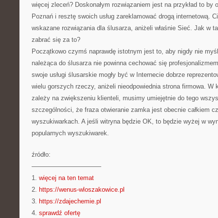
więcej zleceń? Doskonałym rozwiązaniem jest na przykład to by
Poznań i resztę swoich usług zareklamować drogą internetową. Ci
wskazane rozwiązania dla ślusarza, aniżeli właśnie Sieć. Jak w t
zabrać się za to?
Początkowo czymś naprawdę istotnym jest to, aby nigdy nie myśl
należąca do ślusarza nie powinna cechować się profesjonalizmem.
swoje usługi ślusarskie mogły być w Internecie dobrze reprezen
wielu gorszych rzeczy, aniżeli nieodpowiednia strona firmowa. W
zależy na zwiększeniu klienteli, musimy umiejętnie do tego wszy
szczególności, że fraza otwieranie zamka jest obecnie całkiem 
wyszukiwarkach. A jeśli witryna będzie OK, to będzie wyżej w wyn
popularnych wyszukiwarek.
źródło:
———————————
1.
więcej na ten temat
2.
https://wenus-wloszakowice.pl
3.
https://zdajechemie.pl
4.
sprawdź ofertę