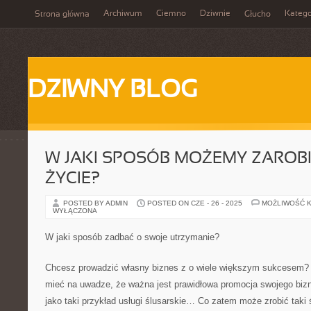
Archiwum
Ciemno
Dziwnie
Katego
Strona główna
Głucho
DZIWNY BLOG
W JAKI SPOSÓB MOŻEMY ZAROB
ŻYCIE?
POSTED BY ADMIN
POSTED ON CZE - 26 - 2025
MOŻLIWOŚĆ 
WYŁĄCZONA
W jaki sposób zadbać o swoje utrzymanie?
Chcesz prowadzić własny biznes z o wiele większym sukcesem?
mieć na uwadze, że ważna jest prawidłowa promocja swojego bi
jako taki przykład usługi ślusarskie… Co zatem może zrobić taki 