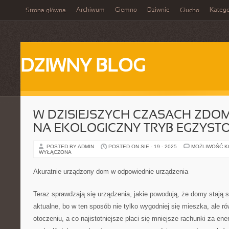
Archiwum
Ciemno
Dziwnie
Katego
Strona główna
Głucho
DZIWNY BLOG
W DZISIEJSZYCH CZASACH ZDOM
NA EKOLOGICZNY TRYB EGZYST
POSTED BY ADMIN
POSTED ON SIE - 19 - 2025
MOŻLIWOŚĆ 
WYŁĄCZONA
Akuratnie urządzony dom w odpowiednie urządzenia
Teraz sprawdzają się urządzenia, jakie powodują, że domy stają 
aktualne, bo w ten sposób nie tylko wygodniej się mieszka, ale 
otoczeniu, a co najistotniejsze płaci się mniejsze rachunki za ene