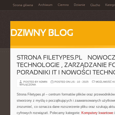
Archiwum
Ciemno
Dziwnie
Katego
Strona główna
Głucho
DZIWNY BLOG
STRONA FILETYPES.PL – NOWOC
TECHNOLOGIE , ZARZĄDZANIE F
PORADNIKI IT I NOWOŚCI TECH
POSTED BY ADMIN
POSTED ON LIS - 10 - 2025
MOŻLIWOŚĆ 
WYŁĄCZONA
Strona Filetypes.pl – centrum formatów plików oraz przewodnikó
stworzony z myślą o początkujących i zaawansowanych użytkown
zrozumieć, co oznacza dane rozszerzenie pliku oraz szukają aktu
cyfrowych rozwiązań. Polecamy kategorie:
Komputery kwantowe
i