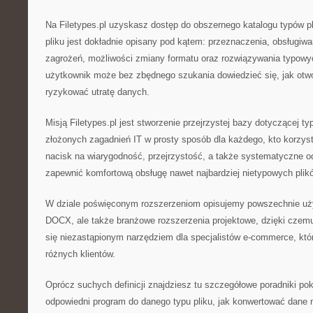
Na Filetypes.pl uzyskasz dostęp do obszernego katalogu typów pl
pliku jest dokładnie opisany pod kątem: przeznaczenia, obsługiwa
zagrożeń, możliwości zmiany formatu oraz rozwiązywania typowy
użytkownik może bez zbędnego szukania dowiedzieć się, jak otwo
ryzykować utratę danych.
Misją Filetypes.pl jest stworzenie przejrzystej bazy dotyczącej ty
złożonych zagadnień IT w prosty sposób dla każdego, kto korzys
nacisk na wiarygodność, przejrzystość, a także systematyczne od
zapewnić komfortową obsługę nawet najbardziej nietypowych plik
W dziale poświęconym rozszerzeniom opisujemy powszechnie uży
DOCX, ale także branżowe rozszerzenia projektowe, dzięki czemu 
się niezastąpionym narzędziem dla specjalistów e-commerce, któr
różnych klientów.
Oprócz suchych definicji znajdziesz tu szczegółowe poradniki po
odpowiedni program do danego typu pliku, jak konwertować dane 