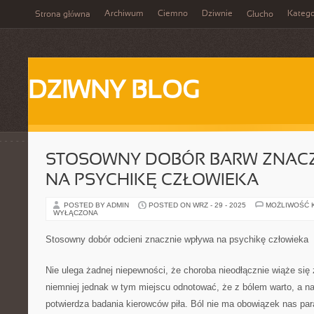
Archiwum
Ciemno
Dziwnie
Katego
Strona główna
Głucho
DZIWNY BLOG
STOSOWNY DOBÓR BARW ZNAC
NA PSYCHIKĘ CZŁOWIEKA
POSTED BY ADMIN
POSTED ON WRZ - 29 - 2025
MOŻLIWOŚĆ 
WYŁĄCZONA
Stosowny dobór odcieni znacznie wpływa na psychikę człowieka
Nie ulega żadnej niepewności, że choroba nieodłącznie wiąże się
niemniej jednak w tym miejscu odnotować, że z bólem warto, a n
potwierdza badania kierowców piła. Ból nie ma obowiązek nas p