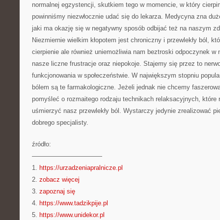
normalnej egzystencji, skutkiem tego w momencie, w który cierp
powinniśmy niezwłocznie udać się do lekarza. Medycyna zna duż
jaki ma okazję się w negatywny sposób odbijać też na naszym z
Niezmiernie wielkim kłopotem jest chroniczny i przewlekły ból, kt
cierpienie ale również uniemożliwia nam beztroski odpoczynek w 
nasze liczne frustracje oraz niepokoje. Stajemy się przez to nerwo
funkcjonowania w społeczeństwie. W największym stopniu popula
bólem są te farmakologiczne. Jeżeli jednak nie chcemy faszerowa
pomyśleć o rozmaitego rodzaju technikach relaksacyjnych, które 
uśmierzyć nasz przewlekły ból. Wystarczy jedynie zrealizować pi
dobrego specjalisty.
źródło:
———————————
1.
https://urzadzeniapralnicze.pl
2.
zobacz więcej
3.
zapoznaj się
4.
https://www.tadzikpije.pl
5.
https://www.unidekor.pl